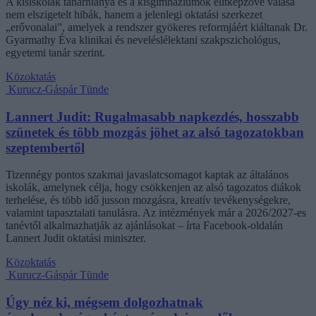
A kisiskolák tanárhiánya és a kisgimnáziumok elitképzővé válása
nem elszigetelt hibák, hanem a jelenlegi oktatási szerkezet
„erővonalai”, amelyek a rendszer gyökeres reformjáért kiáltanak Dr.
Gyarmathy Éva klinikai és neveléslélektani szakpszichológus,
egyetemi tanár szerint.
Közoktatás
Kurucz-Gáspár Tünde
Lannert Judit: Rugalmasabb napkezdés, hosszabb
szünetek és több mozgás jöhet az alsó tagozatokban
szeptembertől
Tizennégy pontos szakmai javaslatcsomagot kaptak az általános
iskolák, amelynek célja, hogy csökkenjen az alsó tagozatos diákok
terhelése, és több idő jusson mozgásra, kreatív tevékenységekre,
valamint tapasztalati tanulásra. Az intézmények már a 2026/2027-es
tanévtől alkalmazhatják az ajánlásokat – írta Facebook-oldalán
Lannert Judit oktatási miniszter.
Közoktatás
Kurucz-Gáspár Tünde
Úgy néz ki, mégsem dolgozhatnak