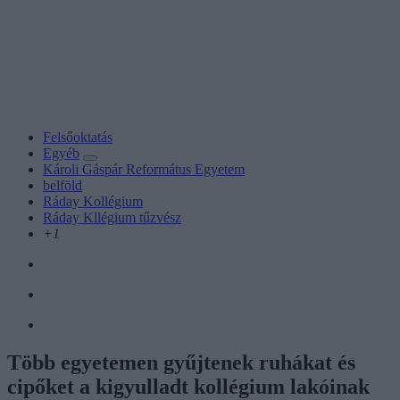
Felsőoktatás
Egyéb
Károli Gáspár Református Egyetem
belföld
Ráday Kollégium
Ráday Kllégium tűzvész
+1
Több egyetemen gyűjtenek ruhákat és
cipőket a kigyulladt kollégium lakóinak