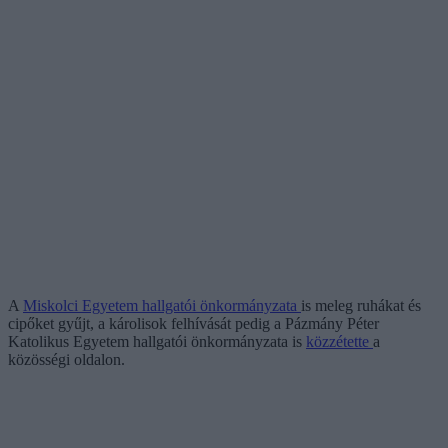
A
Miskolci Egyetem hallgatói önkormányzata
is meleg ruhákat és
cipőket gyűjt, a károlisok felhívását pedig a Pázmány Péter
Katolikus Egyetem hallgatói önkormányzata is
közzétette
a
közösségi oldalon.