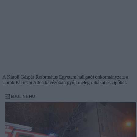
A Károli Gáspár Református Egyetem hallgatói önkormányzata a
Török Pál utcai Adna kávézóban gyűjt meleg ruhákat és cipőket.