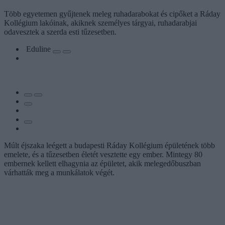
Több egyetemen gyűjtenek meleg ruhadarabokat és cipőket a Ráday
Kollégium lakóinak, akiknek személyes tárgyai, ruhadarabjai
odavesztek a szerda esti tűzesetben.
Eduline
Múlt éjszaka leégett a budapesti Ráday Kollégium épületének több
emelete, és a tűzesetben életét vesztette egy ember. Mintegy 80
embernek kellett elhagynia az épületet, akik melegedőbuszban
várhatták meg a munkálatok végét.