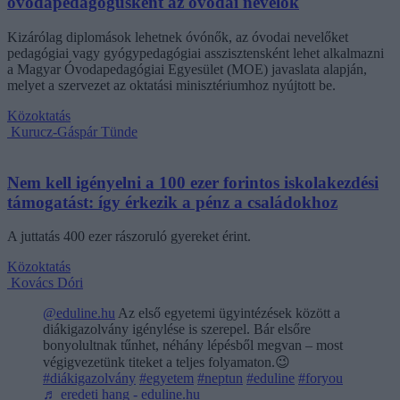
óvodapedagógusként az óvodai nevelők
Kizárólag diplomások lehetnek óvónők, az óvodai nevelőket
pedagógiai vagy gyógypedagógiai asszisztensként lehet alkalmazni
a Magyar Óvodapedagógiai Egyesület (MOE) javaslata alapján,
melyet a szervezet az oktatási minisztériumhoz nyújtott be.
Közoktatás
Kurucz-Gáspár Tünde
Nem kell igényelni a 100 ezer forintos iskolakezdési
támogatást: így érkezik a pénz a családokhoz
A juttatás 400 ezer rászoruló gyereket érint.
Közoktatás
Kovács Dóri
@eduline.hu
Az első egyetemi ügyintézések között a
diákigazolvány igénylése is szerepel. Bár elsőre
bonyolultnak tűnhet, néhány lépésből megvan – most
végigvezetünk titeket a teljes folyamaton.😉
#diákigazolvány
#egyetem
#neptun
#eduline
#foryou
♬ eredeti hang - eduline.hu