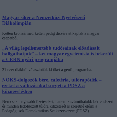
Magyar siker a Nemzetközi Nyelvészeti
Diákolimpián
Ketten bronzérmet, ketten pedig dicséretet kaptak a magyar
csapatból.
„A világ legelismertebb tudósainak előadásait
hallgathatjuk” – két magyar egyetemista is bekerült
a CERN nyári programjába
21 ezer diákból választották ki őket a genfi programba.
NOKS-dolgozók bére, cafetéria, túlórapótlék –
ezeket a változásokat sürgeti a PDSZ a
köznevelésben
Nemcsak magasabb fizetéseket, hanem kiszámíthatóbb bérrendszert
és minden ledolgozott túlóra kifizetését is szeretné elérni a
Pedagógusok Demokratikus Szakszervezete (PDSZ).