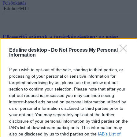
Felsőoktatás
Eduline/MTI
Elkeserítő számok a tanárképzéseken: az egész
országban egy fő jelentkezett kémia-fizika szakos
pedagógusnak
Eduline desktop -
Do Not Process My Personal
Information
Ráadásul ő sem első helyen, és más szakokon sincs tömeges
jelentkezés.
If you wish to opt-out of the sale, sharing to third parties, or
processing of your personal or sensitive information for
Érettségi-felvételi
targeted advertising by us, please use the below opt-out
Székács Linda
section to confirm your selection. Please note that after your
opt-out request is processed you may continue seeing
interest-based ads based on personal information utilized by
us or personal information disclosed to third parties prior to
Koreai Tanszék alakult a Károli Gáspár Református
your opt-out. You may separately opt-out of the further
Egyetemen
disclosure of your personal information by third parties on the
IAB’s list of downstream participants. This information may
Koreai nyelvet eddig is tanulhattak az intézmény hallgatói, az új
also be disclosed by us to third parties on the
IAB’s List of
tanszék megalapításával viszont tovább bővül a Koreával