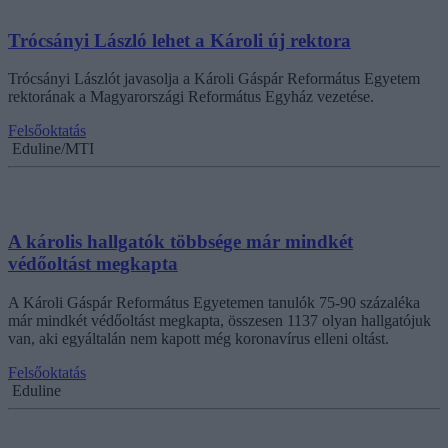
Trócsányi László lehet a Károli új rektora
Trócsányi Lászlót javasolja a Károli Gáspár Református Egyetem
rektorának a Magyarországi Református Egyház vezetése.
Felsőoktatás
Eduline/MTI
A károlis hallgatók többsége már mindkét
védőoltást megkapta
A Károli Gáspár Református Egyetemen tanulók 75-90 százaléka
már mindkét védőoltást megkapta, összesen 1137 olyan hallgatójuk
van, aki egyáltalán nem kapott még koronavírus elleni oltást.
Felsőoktatás
Eduline