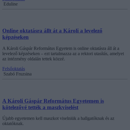
Eduline
Online oktatásra állt át a Károli a levelező
képzéseken
A Károli Gáspár Református Egyetem is online oktatásra áll át a
levelező képzéseken – ezt tartalmazza az a rektori utasítás, amelyet
az intézmény oldalán tettek közzé.
Felsőoktatás
Szabó Fruzsina
A Károli Gáspár Református Egyetemen is
kötelezővé tették a maszkviselést
Újabb egyetemen kell maszkot viselniük a hallgatóknak és az
oktatóknak.