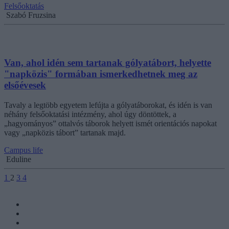
Felsőoktatás
Szabó Fruzsina
Van, ahol idén sem tartanak gólyatábort, helyette
"napközis" formában ismerkedhetnek meg az
elsőévesek
Tavaly a legtöbb egyetem lefújta a gólyatáborokat, és idén is van
néhány felsőoktatási intézmény, ahol úgy döntöttek, a
„hagyományos” ottalvós táborok helyett ismét orientációs napokat
vagy „napközis tábort” tartanak majd.
Campus life
Eduline
1
2
3
4