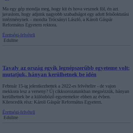
Ma egy gép mondja meg, hogy kit és hova vesznek föl, én azt
javaslom, hogy adjunk nagyobb szabadságot egy adott felsőoktatási
intézménynek – mondta Trócsányi László, a Károli Gáspár
Református Egyetem rektora.
Érettségi-felvételi
Eduline
Tavaly az ország egyik legnépszerűbb egyeteme volt:
mutatjuk, hányan kerülhetnek be idén
Február 15-ig jelentkezhettek a 2022-es felvételire - de vajon
mekkora lesz a verseny? Új cikksorozatunkban megnézzük, hányan
kerülhetnek be a különböző egyetemekre ebben az évben.
Kilencedik rész: Károli Gáspár Református Egyetem.
Érettségi-felvételi
Eduline