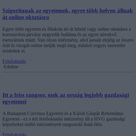
Szigorítanak az egyetemek, egyre több helyen állnak
át online oktatásra
Egyre több egyetem és főiskola tér át hibrid vagy online oktatásra a
koronavírus-járvány negyedik hulláma és az egyre növekvő
esetszámok miatt. Van olyan intézmény, ahol január elejéig az összes
órát és vizsgát online tartják majd meg, máshol vegyes tanrendet
rendeltek el.
Felsőoktatás
Eduline
Itt a friss rangsor, ezek az ország legjobb gazdasági
egyetemei
A Budapesti Corvinus Egyetem és a Károli Gáspár Református
Egyetem - ez a két felsőoktatási intézmény áll a HVG gazdasági
képzéseket indító intézményeit rangsoroló listái élén.
Felsőoktatás