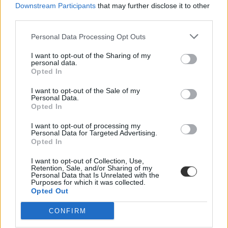
Downstream Participants
that may further disclose it to other
kapcsolatos kurzusok köre.
third parties.
Felsőoktatás
Eduline/MTI
Personal Data Processing Opt Outs
I want to opt-out of the Sharing of my
personal data.
Opted In
A Károli Gáspár Református Egyetemen is
I want to opt-out of the Sale of my
spórolnak, több épületet lezárnak néhány hétre
Personal Data.
Opted In
A Károli Gáspár Református Egyetemen is döntést hoztak arról,
milyen energiatakarékossági szabályokat kell betartani a következő
I want to opt-out of processing my
hónapokban.
Personal Data for Targeted Advertising.
Opted In
Felsőoktatás
Eduline
I want to opt-out of Collection, Use,
Retention, Sale, and/or Sharing of my
Personal Data that Is Unrelated with the
Purposes for which it was collected.
Opted Out
Ilyen lett a Károli Gáspár Református Egyetem
CONFIRM
2024-es felvételi pontszámítása