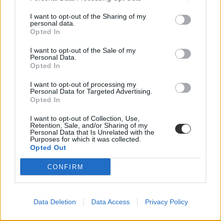
I want to opt-out of the Sharing of my
personal data.
Opted In
I want to opt-out of the Sale of my
Personal Data.
Opted In
ráday utcai kollégium
I want to opt-out of processing my
bűneset-bűnügy
Personal Data for Targeted Advertising.
Károli Gáspár Református Egyetem
Opted In
Ráday Kollégium
Ráday Kollégium tűzvész
I want to opt-out of Collection, Use,
Károli Gáspár Református Egyetem kollégium
Retention, Sale, and/or Sharing of my
Personal Data that Is Unrelated with the
Purposes for which it was collected.
Opted Out
CONFIRM
Data Deletion
Data Access
Privacy Policy