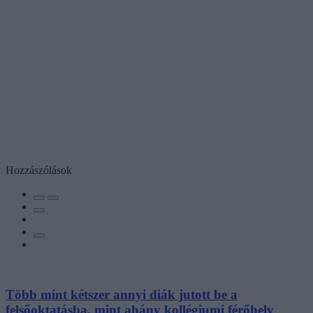
Hozzászólások
Több mint kétszer annyi diák jutott be a
felsőoktatásba, mint ahány kollégiumi férőhely