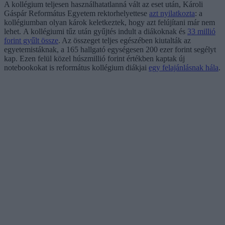
A kollégium teljesen használhatatlanná vált az eset után, Károli
Gáspár Református Egyetem rektorhelyettese
azt nyilatkozta
: a
kollégiumban olyan károk keletkeztek, hogy azt felújítani már nem
lehet. A kollégiumi tűz után gyűjtés indult a diákoknak és
33 millió
forint gyűlt össze
. Az összeget teljes egészében kiutalták az
egyetemistáknak, a 165 hallgató egységesen 200 ezer forint segélyt
kap. Ezen felül közel húszmillió forint értékben kaptak új
notebookokat is református kollégium diákjai
egy felajánlásnak hála
.