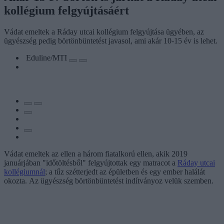
kollégium felgyújtásáért
Vádat emeltek a Ráday utcai kollégium felgyújtása ügyében, az
ügyészség pedig börtönbüntetést javasol, ami akár 10-15 év is lehet.
Eduline/MTI
Vádat emeltek az ellen a három fiatalkorú ellen, akik 2019
januárjában "időtöltésből" felgyújtottak egy matracot a
Ráday utcai
kollégiumnál
; a tűz szétterjedt az épületben és egy ember halálát
okozta. Az ügyészség börtönbüntetést indítványoz velük szemben.