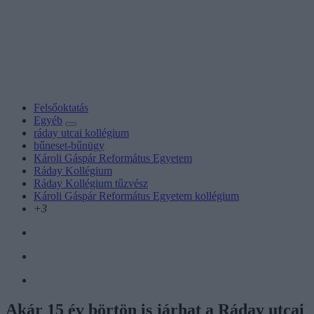
Felsőoktatás
Egyéb
ráday utcai kollégium
bűneset-bűnügy
Károli Gáspár Református Egyetem
Ráday Kollégium
Ráday Kollégium tűzvész
Károli Gáspár Református Egyetem kollégium
+3
Akár 15 év börtön is járhat a Ráday utcai