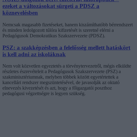
ezeket a változásokat sürgeti a PDSZ a
köznevelésben
Nemcsak magasabb fizetéseket, hanem kiszámíthatóbb bérrendszert
és minden ledolgozott túlóra kifizetését is szeretné elérni a
Pedagógusok Demokratikus Szakszervezete (PDSZ).
PSZ: a szakképzésben a felelősség mellett hatáskört
is kell adni az iskoláknak
Nem volt közvetlen egyeztetés a törvénytervezetről, mégis elküldte
részletes észrevételeit a Pedagógusok Szakszervezete (PSZ) a
szakminisztériumnak, melyben többek között egyetértettek a
kancellári rendszer megszüntetésével, de javasolják az oktató
elnevezés kivezetését és azt, hogy a főigazgatói poszthoz
pedagógusi végzettségre is legyen szükség.