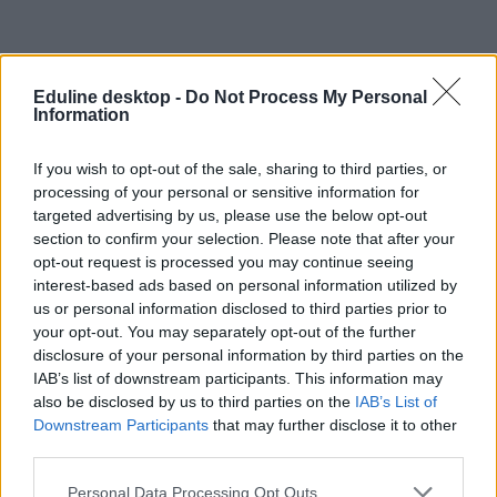
Eduline desktop -
Do Not Process My Personal
Information
Tetszett a cikk? Kövess minket a Facebookon is, és nem fogsz
If you wish to opt-out of the sale, sharing to third parties, or
lemaradni a fontos hírekről!
processing of your personal or sensitive information for
targeted advertising by us, please use the below opt-out
section to confirm your selection. Please note that after your
opt-out request is processed you may continue seeing
interest-based ads based on personal information utilized by
us or personal information disclosed to third parties prior to
your opt-out. You may separately opt-out of the further
disclosure of your personal information by third parties on the
IAB’s list of downstream participants. This information may
also be disclosed by us to third parties on the
IAB’s List of
Downstream Participants
that may further disclose it to other
third parties.
Personal Data Processing Opt Outs