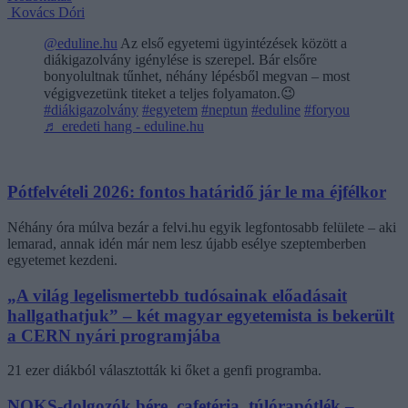
Kovács Dóri
@eduline.hu
Az első egyetemi ügyintézések között a
diákigazolvány igénylése is szerepel. Bár elsőre
bonyolultnak tűnhet, néhány lépésből megvan – most
végigvezetünk titeket a teljes folyamaton.😉
#diákigazolvány
#egyetem
#neptun
#eduline
#foryou
♬ eredeti hang - eduline.hu
Pótfelvételi 2026: fontos határidő jár le ma éjfélkor
Néhány óra múlva bezár a felvi.hu egyik legfontosabb felülete – aki
lemarad, annak idén már nem lesz újabb esélye szeptemberben
egyetemet kezdeni.
„A világ legelismertebb tudósainak előadásait
hallgathatjuk” – két magyar egyetemista is bekerült
a CERN nyári programjába
21 ezer diákból választották ki őket a genfi programba.
NOKS-dolgozók bére, cafetéria, túlórapótlék –