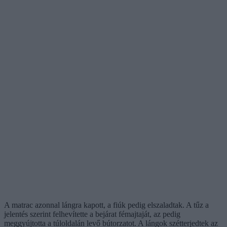
A matrac azonnal lángra kapott, a fiúk pedig elszaladtak. A tűz a
jelentés szerint felhevítette a bejárat fémajtaját, az pedig
meggyújtotta a túloldalán levő bútorzatot. A lángok szétterjedtek az