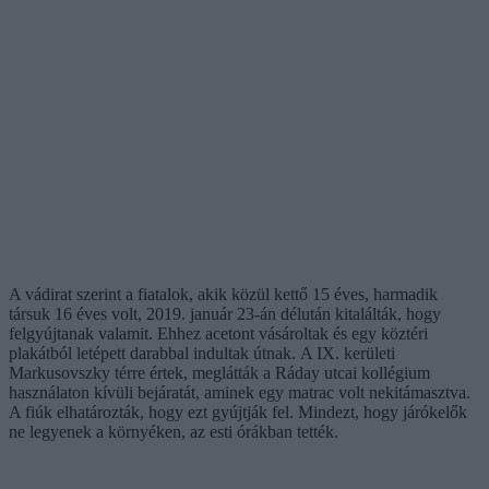
A vádirat szerint a fiatalok, akik közül kettő 15 éves, harmadik
társuk 16 éves volt, 2019. január 23-án délután kitalálták, hogy
felgyújtanak valamit. Ehhez acetont vásároltak és egy köztéri
plakátból letépett darabbal indultak útnak. A IX. kerületi
Markusovszky térre értek, meglátták a Ráday utcai kollégium
használaton kívüli bejáratát, aminek egy matrac volt nekitámasztva.
A fiúk elhatározták, hogy ezt gyújtják fel. Mindezt, hogy járókelők
ne legyenek a környéken, az esti órákban tették.