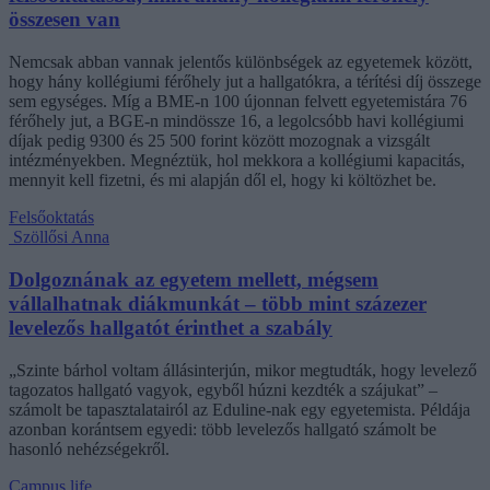
összesen van
Nemcsak abban vannak jelentős különbségek az egyetemek között,
hogy hány kollégiumi férőhely jut a hallgatókra, a térítési díj összege
sem egységes. Míg a BME-n 100 újonnan felvett egyetemistára 76
férőhely jut, a BGE-n mindössze 16, a legolcsóbb havi kollégiumi
díjak pedig 9300 és 25 500 forint között mozognak a vizsgált
intézményekben. Megnéztük, hol mekkora a kollégiumi kapacitás,
mennyit kell fizetni, és mi alapján dől el, hogy ki költözhet be.
Felsőoktatás
Szöllősi Anna
Dolgoznának az egyetem mellett, mégsem
vállalhatnak diákmunkát – több mint százezer
levelezős hallgatót érinthet a szabály
„Szinte bárhol voltam állásinterjún, mikor megtudták, hogy levelező
tagozatos hallgató vagyok, egyből húzni kezdték a szájukat” –
számolt be tapasztalatairól az Eduline-nak egy egyetemista. Példája
azonban korántsem egyedi: több levelezős hallgató számolt be
hasonló nehézségekről.
Campus life