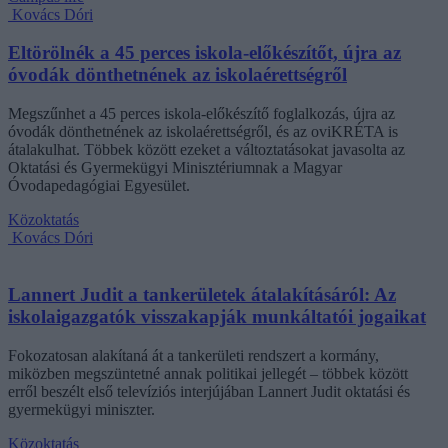
Kovács Dóri
Eltörölnék a 45 perces iskola-előkészítőt, újra az
óvodák dönthetnének az iskolaérettségről
Megszűnhet a 45 perces iskola-előkészítő foglalkozás, újra az
óvodák dönthetnének az iskolaérettségről, és az oviKRÉTA is
átalakulhat. Többek között ezeket a változtatásokat javasolta az
Oktatási és Gyermekügyi Minisztériumnak a Magyar
Óvodapedagógiai Egyesület.
Közoktatás
Kovács Dóri
Lannert Judit a tankerületek átalakításáról: Az
iskolaigazgatók visszakapják munkáltatói jogaikat
Fokozatosan alakítaná át a tankerületi rendszert a kormány,
miközben megszüntetné annak politikai jellegét – többek között
erről beszélt első televíziós interjújában Lannert Judit oktatási és
gyermekügyi miniszter.
Közoktatás