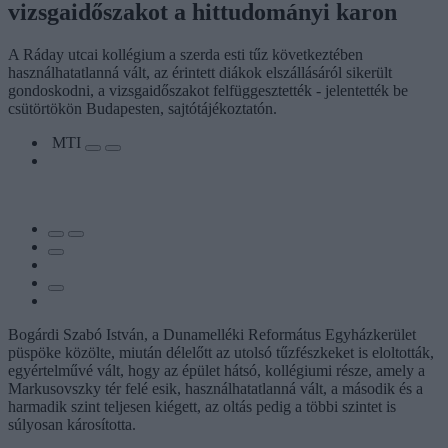
vizsgaidőszakot a hittudományi karon
A Ráday utcai kollégium a szerda esti tűz következtében
használhatatlanná vált, az érintett diákok elszállásáról sikerült
gondoskodni, a vizsgaidőszakot felfüggesztették - jelentették be
csütörtökön Budapesten, sajtótájékoztatón.
MTI
Bogárdi Szabó István, a Dunamelléki Református Egyházkerület
püspöke közölte, miután délelőtt az utolsó tűzfészkeket is eloltották,
egyértelművé vált, hogy az épület hátsó, kollégiumi része, amely a
Markusovszky tér felé esik, használhatatlanná vált, a második és a
harmadik szint teljesen kiégett, az oltás pedig a többi szintet is
súlyosan károsította.