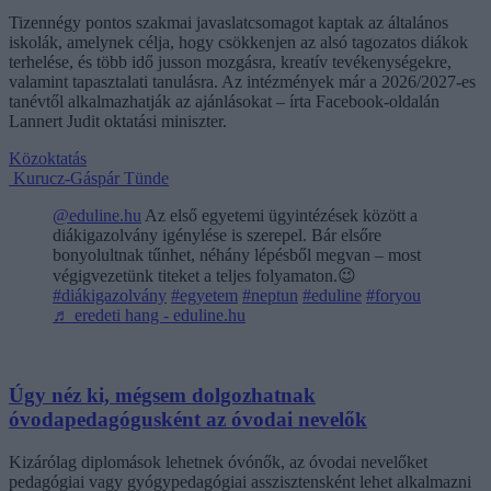
Tizennégy pontos szakmai javaslatcsomagot kaptak az általános
iskolák, amelynek célja, hogy csökkenjen az alsó tagozatos diákok
terhelése, és több idő jusson mozgásra, kreatív tevékenységekre,
valamint tapasztalati tanulásra. Az intézmények már a 2026/2027-es
tanévtől alkalmazhatják az ajánlásokat – írta Facebook-oldalán
Lannert Judit oktatási miniszter.
Közoktatás
Kurucz-Gáspár Tünde
@eduline.hu
Az első egyetemi ügyintézések között a
diákigazolvány igénylése is szerepel. Bár elsőre
bonyolultnak tűnhet, néhány lépésből megvan – most
végigvezetünk titeket a teljes folyamaton.😉
#diákigazolvány
#egyetem
#neptun
#eduline
#foryou
♬ eredeti hang - eduline.hu
Úgy néz ki, mégsem dolgozhatnak
óvodapedagógusként az óvodai nevelők
Kizárólag diplomások lehetnek óvónők, az óvodai nevelőket
pedagógiai vagy gyógypedagógiai asszisztensként lehet alkalmazni