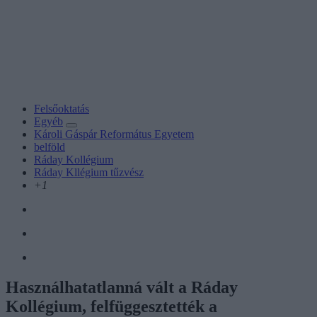
Felsőoktatás
Egyéb
Károli Gáspár Református Egyetem
belföld
Ráday Kollégium
Ráday Kllégium tűzvész
+1
Használhatatlanná vált a Ráday
Kollégium, felfüggesztették a