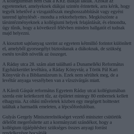
A kollégiumban nem csak a KRE diákjai laktak. Azokat az
egyetemeket, amelyeknek diákjai szintén érintettek, arra kérik, hogy
tegyék lehetővé a vizsgaidőszak meghosszabbítását vagy egyéni
tanrend igénylését - mondta a rektorhelyettes. Megköszönte a
társintézményeknek a kollégiumi helyek felajánlását, és elmondta,
úgy tűnik, hogy a következő félévben minden hallgatót el tudnak
majd helyezni.
A kiosztott sajtóanyag szerint az egyetem kétmillió forintot különített
el, amelyből gyorssegélyt biztosítanak a diákoknak, de szükség
esetén tovább növelik az összeget.
A Ráday utca 28. szám alatt található a Dunamelléki Református
Egyházkerület levéltára, a Ráday Könyvtár, a Török Pál Kari
Könyvtár és a Bibliamúzeum is. Ezek nem sérültek meg, de a
levéltár anyaga veszélyben van a vízszivárgás miatt.
A Károli Gáspár református Egyetem Ráday utcai kollégiumában
szerda este keletkezett tűz, az épületet mintegy 80 embernek kellett
elhagynia. Az oltási műveletek közben egy megégett holttestet
találtak a harmadik emeleten, a lépcsőfordulóban.
Gulyás Gergely Miniszterelnökséget vezető miniszter csütörtök
délelőtt megerősítette azt a kormányzati szándékot, hogy a
kollégium újjáépítéshez szükséges összes anyagi forrást
rendelkezésre bocsátják.