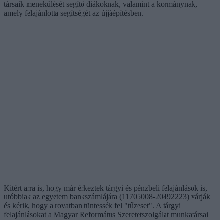
társaik menekülését segítő diákoknak, valamint a kormánynak,
amely felajánlotta segítségét az újjáépítésben.
Kitért arra is, hogy már érkeztek tárgyi és pénzbeli felajánlások is,
utóbbiak az egyetem bankszámlájára (11705008-20492223) várják
és kérik, hogy a rovatban tüntessék fel "tűzeset". A tárgyi
felajánlásokat a Magyar Református Szeretetszolgálat munkatársai