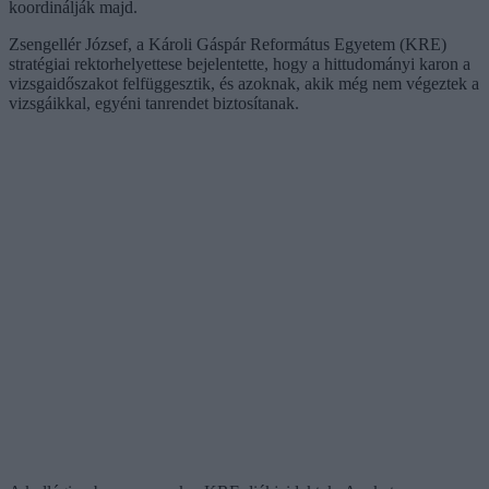
koordinálják majd.
Zsengellér József, a Károli Gáspár Református Egyetem (KRE)
stratégiai rektorhelyettese bejelentette, hogy a hittudományi karon a
vizsgaidőszakot felfüggesztik, és azoknak, akik még nem végeztek a
vizsgáikkal, egyéni tanrendet biztosítanak.