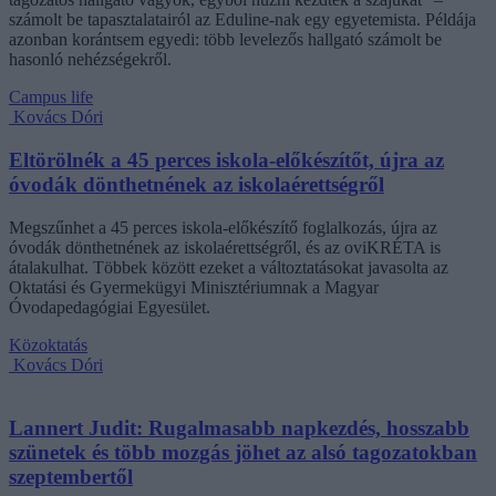
számolt be tapasztalatairól az Eduline-nak egy egyetemista. Példája
azonban korántsem egyedi: több levelezős hallgató számolt be
hasonló nehézségekről.
Campus life
Kovács Dóri
Eltörölnék a 45 perces iskola-előkészítőt, újra az
óvodák dönthetnének az iskolaérettségről
Megszűnhet a 45 perces iskola-előkészítő foglalkozás, újra az
óvodák dönthetnének az iskolaérettségről, és az oviKRÉTA is
átalakulhat. Többek között ezeket a változtatásokat javasolta az
Oktatási és Gyermekügyi Minisztériumnak a Magyar
Óvodapedagógiai Egyesület.
Közoktatás
Kovács Dóri
Lannert Judit: Rugalmasabb napkezdés, hosszabb
szünetek és több mozgás jöhet az alsó tagozatokban
szeptembertől