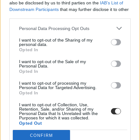
also be disclosed by us to third parties on the
IAB’s List of
Downstream Participants
that may further disclose it to other
third parties.
Personal Data Processing Opt Outs
I want to opt-out of the Sharing of my
personal data.
Opted In
I want to opt-out of the Sale of my
Personal Data.
Opted In
I want to opt-out of processing my
Personal Data for Targeted Advertising.
Opted In
I want to opt-out of Collection, Use,
Károli Gáspár Református Egyetem
Retention, Sale, and/or Sharing of my
Personal Data that Is Unrelated with the
belföld
Purposes for which it was collected.
Ráday Kollégium
Opted Out
Ráday Kllégium tűzvész
CONFIRM