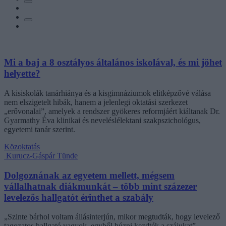
Mi a baj a 8 osztályos általános iskolával, és mi jöhet
helyette?
A kisiskolák tanárhiánya és a kisgimnáziumok elitképzővé válása
nem elszigetelt hibák, hanem a jelenlegi oktatási szerkezet
„erővonalai”, amelyek a rendszer gyökeres reformjáért kiáltanak Dr.
Gyarmathy Éva klinikai és neveléslélektani szakpszichológus,
egyetemi tanár szerint.
Közoktatás
Kurucz-Gáspár Tünde
Dolgoznának az egyetem mellett, mégsem
vállalhatnak diákmunkát – több mint százezer
levelezős hallgatót érinthet a szabály
„Szinte bárhol voltam állásinterjún, mikor megtudták, hogy levelező
tagozatos hallgató vagyok, egyből húzni kezdték a szájukat” –