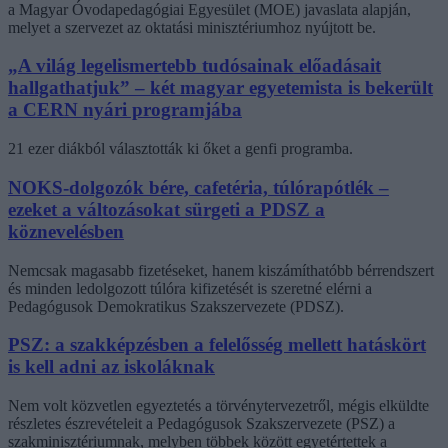
a Magyar Óvodapedagógiai Egyesület (MOE) javaslata alapján,
melyet a szervezet az oktatási minisztériumhoz nyújtott be.
„A világ legelismertebb tudósainak előadásait
hallgathatjuk” – két magyar egyetemista is bekerült
a CERN nyári programjába
21 ezer diákból választották ki őket a genfi programba.
NOKS-dolgozók bére, cafetéria, túlórapótlék –
ezeket a változásokat sürgeti a PDSZ a
köznevelésben
Nemcsak magasabb fizetéseket, hanem kiszámíthatóbb bérrendszert
és minden ledolgozott túlóra kifizetését is szeretné elérni a
Pedagógusok Demokratikus Szakszervezete (PDSZ).
PSZ: a szakképzésben a felelősség mellett hatáskört
is kell adni az iskoláknak
Nem volt közvetlen egyeztetés a törvénytervezetről, mégis elküldte
részletes észrevételeit a Pedagógusok Szakszervezete (PSZ) a
szakminisztériumnak, melyben többek között egyetértettek a