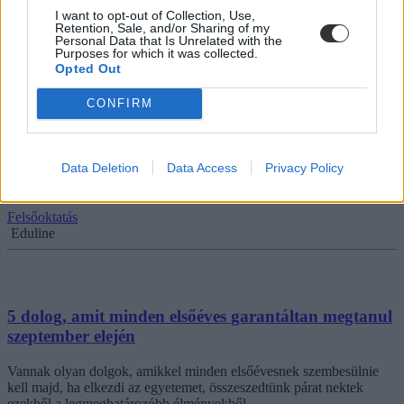
Tornyos Kata
I want to opt-out of Collection, Use,
Retention, Sale, and/or Sharing of my
Personal Data that Is Unrelated with the
Purposes for which it was collected.
Opted Out
Barátságok, bulik és felejthetetlen élmények: öt ok,
CONFIRM
ami miatt megéri gólyatáborba menni
Hamarosan megjönnek az üzenetek, arról hogy hol és mikor lesz az
Data Deletion
Data Access
Privacy Policy
egyetemetek gólyatábora. Ha titeket is felvettek idén, akkor az első
szemeszter előtt ti is együtt bulizhattok a leendő szaktársaitokkal.
Felsőoktatás
Eduline
5 dolog, amit minden elsőéves garantáltan megtanul
szeptember elején
Vannak olyan dolgok, amikkel minden elsőévesnek szembesülnie
kell majd, ha elkezdi az egyetemet, összeszedtünk párat nektek
ezekből a legmeghatározóbb élményekből.