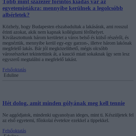
Több mint százezer forintos kiadás vár az
egyetemistákra: mennyibe kerülnek a legolcsóbb
albérletek?
Közhely, hogy Budapesten elszabadultak a lakásárak, ami rosszul
érinti azokat, akik nem kapnak kollégiumi férőhelyet.
Kiválasztottunk három kerületet a város belső és külső részéről, és
megnéztük, mennyibe kerül egy-egy garzon-, illetve három lakónak
megfelelő lakás. Bár jól megközelíthető, mégis olcsóbb
városrészeket tekintettünk át, a kaució miatt sokaknak így sem lesz
egyszerű megtalálni a megfelelő lakást.
Felsőoktatás
Eduline
Hét dolog, amit minden gólyának meg kell tennie
Ne aggódjatok, mindenki ugyanolyan ideges, mint ti. Készüljetek fel
az első egyetemi, főiskolai évetekre ezekkel a tippekkel.
Felsőoktatás