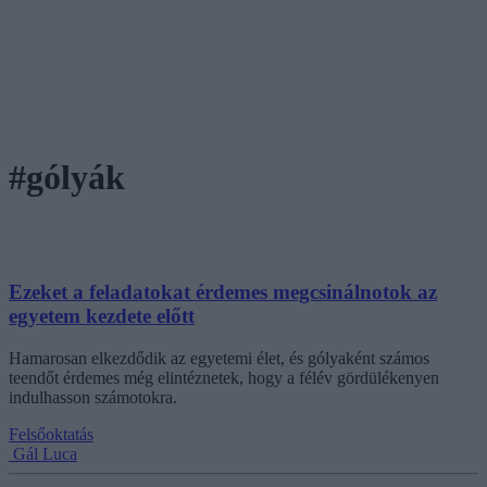
#gólyák
Ezeket a feladatokat érdemes megcsinálnotok az
egyetem kezdete előtt
Hamarosan elkezdődik az egyetemi élet, és gólyaként számos
teendőt érdemes még elintéznetek, hogy a félév gördülékenyen
indulhasson számotokra.
Felsőoktatás
Gál Luca