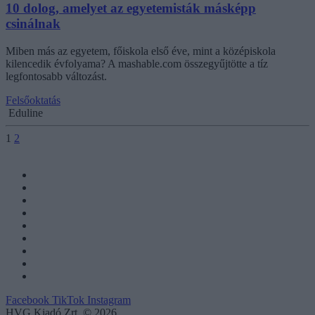
10 dolog, amelyet az egyetemisták másképp
csinálnak
Miben más az egyetem, főiskola első éve, mint a középiskola
kilencedik évfolyama? A mashable.com összegyűjtötte a tíz
legfontosabb változást.
Felsőoktatás
Eduline
1
2
Facebook
TikTok
Instagram
HVG Kiadó Zrt. © 2026