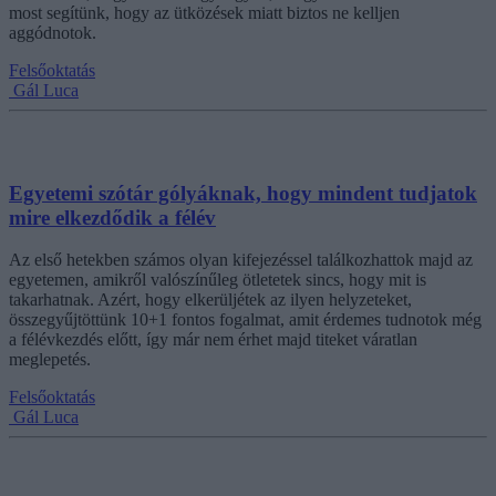
most segítünk, hogy az ütközések miatt biztos ne kelljen
aggódnotok.
Felsőoktatás
Gál Luca
Egyetemi szótár gólyáknak, hogy mindent tudjatok
mire elkezdődik a félév
Az első hetekben számos olyan kifejezéssel találkozhattok majd az
egyetemen, amikről valószínűleg ötletetek sincs, hogy mit is
takarhatnak. Azért, hogy elkerüljétek az ilyen helyzeteket,
összegyűjtöttünk 10+1 fontos fogalmat, amit érdemes tudnotok még
a félévkezdés előtt, így már nem érhet majd titeket váratlan
meglepetés.
Felsőoktatás
Gál Luca