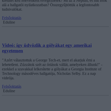
kreditet kell félévenként elvégeznetek? Mi az a Neptun, és mit írtok
alá a hallgatói nyilatkozatban? Összegyűjtöttük a legfontosabb
tudnivalókat.
Felsőoktatás
Eduline
Videó: így üdvözlik a gólyákat egy amerikai
egyetemen
"Azért választottuk a George Tech-et, mert el akarjuk érni a
lehetetlent. Zúzzátok szét az óriások vállát, amelyeken állunk!" -
ezekkel a szavakkal lelkesítette a gólyákat a Georgia Institute of
Technology másodéves hallgatója, Nicholas Selby. Ez a nap
videója.
Felsőoktatás
Eduline