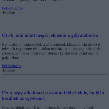
Felnőttképzés
Eduline
Öt ok, ami miatt megéri elmenni a gólyatáborba
Nem sokára megkezdődik a gólyatáborok időszaka. Ha titeket is
felvettek egyetemre idén, akkor már biztosan tervezgetitek az első
szemesztert, de ezt még egy hatalmas kaland előzi majd meg, a
gólyatábor.
Felsőoktatás
Eduline
Ezt a négy alkalmazást azonnal töltsétek le, ha idén
kezditek az egyetemet
Összeszedtünk nektek pár alkalmazást, ami megkönnyítheti a