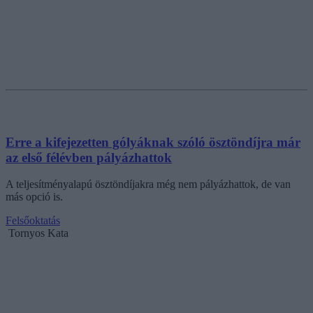
Erre a kifejezetten gólyáknak szóló ösztöndíjra már
az első félévben pályázhattok
A teljesítményalapú ösztöndíjakra még nem pályázhattok, de van
más opció is.
Felsőoktatás
Tornyos Kata