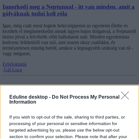
Ismerkedj meg a Neptunnal - itt van minden, amit a
gólyáknak tudni kell róla
Igaz, még csak most fogtok belecsöppenni az egyetemi életbe és
kezdtek el megismerkedni annak ügyes-bajos dolgaival, a Neptunról
biztos jóval a felvételik előtt hallottatok már. Minden egyetemista
kedvenc felületéről van szó, ami sosem okoz csalódást, és
természetesen mindig betölt, amikor a legnagyobb szükség van rá -
vagy mégsem.
Felsőoktatás
Gál Luca
Eduline desktop -
Do Not Process My Personal
Itt az ideje a kollégiumi jelentkezésnek: Mutatjuk
Information
milyen árakkal kell számolni a következő tanévben
If you wish to opt-out of the sale, sharing to third parties, or
A legtöbb helyen augusztus elejéig várják az egyetemek a
kollégiumaikba való jelentkezést. Utánanéztünk, hogyan alakulnak a
processing of your personal or sensitive information for
kollégiumi árak a 2023/24-es tanévben.
targeted advertising by us, please use the below opt-out
section to confirm your selection. Please note that after your
Felsőoktatás