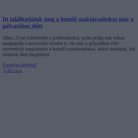
Itt találhatjátok meg a leendő szaktársaitokat már a
gólyatábor előtt
Július 23-án kihirdették a ponthatárokat, azóta pedig már sokan
megkapták a besorolási döntést is. Ha már a gólyatábor előtt
szeretnétek megismerni a leendő szaktársaitokat, akkor mutatjuk, hol
tudjátok őket megtalálni.
Érettségi-felvételi
Gál Luca