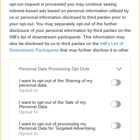
opt-out request is processed you may continue seeing
Gál Luca
interest-based ads based on personal information utilized by
us or personal information disclosed to third parties prior to
your opt-out. You may separately opt-out of the further
disclosure of your personal information by third parties on the
Összegyűjtöttük, hogy mit érdemes tudni a
IAB’s list of downstream participants. This information may
tárgyfelvételről
also be disclosed by us to third parties on the
IAB’s List of
Downstream Participants
that may further disclose it to other
Mutatjuk, mit kell tudnotok a tantárgyfelvételről mielőtt élesben
third parties.
terveznétek meg az órarendeteket.
Personal Data Processing Opt Outs
Felsőoktatás
Tornyos Kata
I want to opt-out of the Sharing of my
personal data.
Opted In
I want to opt-out of the Sale of my
Az egyetemek már várják az elsősöket: Mutatjuk,
Personal Data.
milyenek lesznek az idei gólyatáborok
Opted In
Július 26-án kihirdették a ponthatárokat, néhány egyetem pedig
I want to opt-out of processing my
Personal Data for Targeted Advertising.
egyből meg is hirdette a gólyatáborát.
Opted In
Campus life