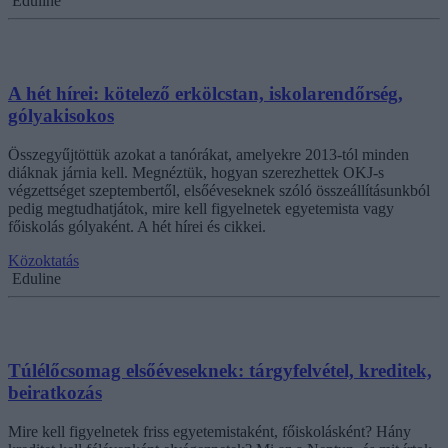
Eduline
A hét hírei: kötelező erkölcstan, iskolarendőrség,
gólyakisokos
Összegyűjtöttük azokat a tanórákat, amelyekre 2013-tól minden
diáknak járnia kell. Megnéztük, hogyan szerezhettek OKJ-s
végzettséget szeptembertől, elsőéveseknek szóló összeállításunkból
pedig megtudhatjátok, mire kell figyelnetek egyetemista vagy
főiskolás gólyaként. A hét hírei és cikkei.
Közoktatás
Eduline
Túlélőcsomag elsőéveseknek: tárgyfelvétel, kreditek,
beiratkozás
Mire kell figyelnetek friss egyetemistaként, főiskolásként? Hány