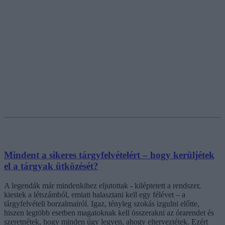
Mindent a sikeres tárgyfelvételért – hogy kerüljétek
el a tárgyak ütközését?
A legendák már mindenkihez eljutottak - kiléptetett a rendszer,
kiestek a létszámból, emiatt halasztani kell egy félévet – a
tárgyfelvételi borzalmairól. Igaz, tényleg szokás izgulni előtte,
hiszen legtöbb esetben magatoknak kell összerakni az órarendet és
szeretnétek, hogy minden úgy legyen, ahogy elterveztétek. Ezért