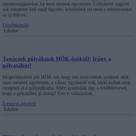
mindennapjaitokat, ha most mentek egyetemre. Gólyaként nagyon
sok mindenre kell majd figyelni, készítsétek fel most a telefonotokat
az új félévre.
Felnőttképzés
Eduline
Tanácsok gólyáknak HÖK-ösöktől: Irány a
gólyatábor!
Megkérdeztünk pár HÖK-öst, hogy mit tanácsolnak azoknak akik
most mennek egyetemre, a válasz egyöntetű volt, bárki szólalt meg:
menjetek el a gólyatáborba. Miért gondolják úgy a felsőbbévesek,
hogy a gólyatábor jó dolog? Erre is válaszoltak.
Érettségi-felvételi
Eduline