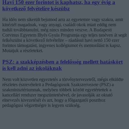
Havi 150 ezer forintot is kaphatsz, ha egy évig a
következő felvételire készülsz
Ha idén nem sikerült bejutnod arra az egyetemre vagy szakra, amit
kinéztél magadnak, vagy anyagi, családi okok miatt eddig nem
tudtál továbbtanulni, még nincs minden veszve. A Budapesti
Corvinus Egyetem Illyés Gyula Programja egy teljes tanéven át segít
felkészülni a következő felvételire – ráadásul havi nettó 150 ezer
forintos támogatást, ingyenes kollégiumot és mentorálást is kapsz.
Mutatjuk a részleteket.
PSZ: a szakképzésben a felelősség mellett hatáskört
is kell adni az iskoláknak
Nem volt közvetlen egyeztetés a törvénytervezetről, mégis elküldte
részletes észrevételeit a Pedagógusok Szakszervezete (PSZ) a
szakminisztériumnak, melyben többek között egyetértettek a
kancellári rendszer megszüntetésével, de javasolják az oktató
elnevezés kivezetését és azt, hogy a főigazgatói poszthoz
pedagógusi végzettségre is legyen szükség.