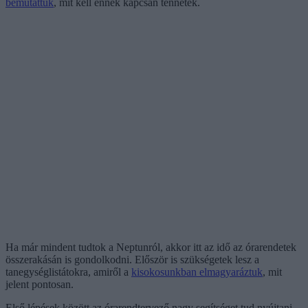
bemutattuk
, mit kell ennek kapcsán tennetek.
Ha már mindent tudtok a Neptunról, akkor itt az idő az órarendetek
összerakásán is gondolkodni. Először is szükségetek lesz a
tanegységlistátokra, amiről a
kisokosunkban elmagyaráztuk
, mit
jelent pontosan.
Első lépések között az órarendtervező nagy segítséget tud nyújtani