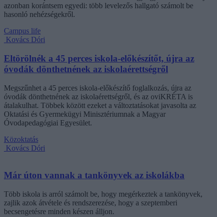
azonban korántsem egyedi: több levelezős hallgató számolt be
hasonló nehézségekről.
Campus life
Kovács Dóri
Eltörölnék a 45 perces iskola-előkészítőt, újra az
óvodák dönthetnének az iskolaérettségről
Megszűnhet a 45 perces iskola-előkészítő foglalkozás, újra az
óvodák dönthetnének az iskolaérettségről, és az oviKRÉTA is
átalakulhat. Többek között ezeket a változtatásokat javasolta az
Oktatási és Gyermekügyi Minisztériumnak a Magyar
Óvodapedagógiai Egyesület.
Közoktatás
Kovács Dóri
Már úton vannak a tankönyvek az iskolákba
Több iskola is arról számolt be, hogy megérkeztek a tankönyvek,
zajlik azok átvétele és rendszerezése, hogy a szeptemberi
becsengetésre minden készen álljon.