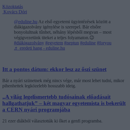
Közoktatás
Kovács Dóri
@eduline.hu
Az első egyetemi ügyintézések között a
diákigazolvány igénylése is szerepel. Bár elsőre
bonyolultnak tűnhet, néhány lépésből megvan – most
végigvezetünk titeket a teljes folyamaton.😉
#diákigazolvány
#egyetem
#neptun
#eduline
#foryou
♬ eredeti hang - eduline.hu
Itt a pontos dátum: ekkor lesz az őszi szünet
Bár a nyári szünetnek még nincs vége, már most lehet tudni, mikor
pihenhettek legközelebb hosszabb ideig.
„A világ legelismertebb tudósainak előadásait
hallgathatjuk” – két magyar egyetemista is bekerült
a CERN nyári programjába
21 ezer diákból választották ki őket a genfi programba.