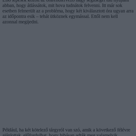
abban, hogy átlássátok, mit hova tudnátok felvenni. Itt már sok
esetben felmerült az a probléma, hogy két kiválasztott óra ugyan arra
az időpontra esik – tehát ütköznek egymással. Ettől nem kell
azonnal megijedni.
Például, ha két kötelező tárgyról van szó, amik a következő félévre
ajánlottak, előfordulhat, hogy hibásan adták meg valamelyik