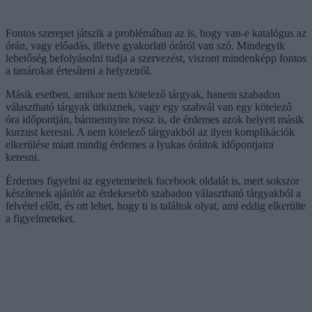
Fontos szerepet játszik a problémában az is, hogy van-e katalógus az
órán, vagy előadás, illetve gyakorlati óráról van szó. Mindegyik
lehetőség befolyásolni tudja a szervezést, viszont mindenképp fontos
a tanárokat értesíteni a helyzetről.
Másik esetben, amikor nem kötelező tárgyak, hanem szabadon
választható tárgyak ütköznek, vagy egy szabvál van egy kötelező
óra időpontján, bármennyire rossz is, de érdemes azok helyett másik
kurzust keresni. A nem kötelező tárgyakból az ilyen komplikációk
elkerülése miatt mindig érdemes a lyukas óráitok időpontjaira
keresni.
Érdemes figyelni az egyetemeitek facebook oldalát is, mert sokszor
készítenek ajánlót az érdekesebb szabadon választható tárgyakból a
felvétel előtt, és ott lehet, hogy ti is találtok olyat, ami eddig elkerülte
a figyelmeteket.