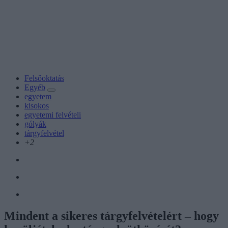
Felsőoktatás
Egyéb
egyetem
kisokos
egyetemi felvételi
gólyák
tárgyfelvétel
+2
Mindent a sikeres tárgyfelvételért – hogy