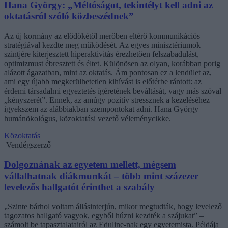
Hana György: „Méltóságot, tekintélyt kell adni az
oktatásról szóló közbeszédnek”
Az új kormány az elődökétől merőben eltérő kommunikációs
stratégiával kezdte meg működését. Az egyes minisztériumok
szintjére kiterjesztett hiperaktivitás érezhetően felszabadulást,
optimizmust ébresztett és éltet. Különösen az olyan, korábban porig
alázott ágazatban, mint az oktatás. Ám pontosan ez a lendület az,
ami egy újabb megkerülhetetlen kihívást is előtérbe rántott: az
érdemi társadalmi egyeztetés ígéretének beváltását, vagy más szóval
„kényszerét”. Ennek, az amúgy pozitív stressznek a kezeléséhez
igyekszem az alábbiakban szempontokat adni. Hana György
humánökológus, közoktatási vezető véleménycikke.
Közoktatás
Vendégszerző
Dolgoznának az egyetem mellett, mégsem
vállalhatnak diákmunkát – több mint százezer
levelezős hallgatót érinthet a szabály
„Szinte bárhol voltam állásinterjún, mikor megtudták, hogy levelező
tagozatos hallgató vagyok, egyből húzni kezdték a szájukat” –
számolt be tapasztalatairól az Eduline-nak egy egyetemista. Példája