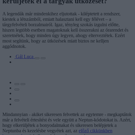
kerüljétek el a tárgyak ütközését?
A legendák már mindenkihez eljutottak - kiléptetett a rendszer,
kiestek a létszámból, emiatt halasztani kell egy félévet – a
tárgyfelvételi borzalmairól. Igaz, tényleg szokás izgulni előtte,
hiszen legtöbb esetben magatoknak kell összerakni az órarendet és
szeretnétek, hogy minden úgy legyen, ahogy elterveztétek. Ezért
most segítünk, hogy az ütközések miatt biztos ne kelljen
aggódnotok.
Gál Luca
Mindannyian - akiket sikeresen felvettek az egytemre - megkaptátok
már a felvételi értesítést és vele együtt a Neptun-kódotokat is. Azért,
hogy elkerüljétek a bonyodalmakat és sikeresen belépjetek a
Neptunba és kezelésbe vegyétek azt, az
előző cikkünkben