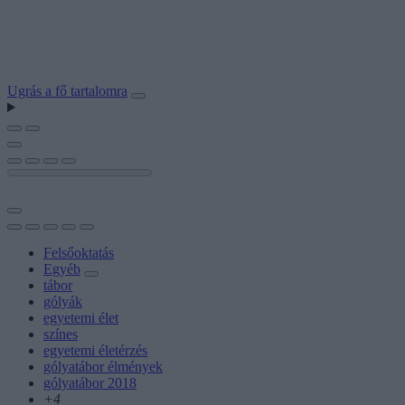
Ugrás a fő tartalomra
Felsőoktatás
Egyéb
tábor
gólyák
egyetemi élet
színes
egyetemi életérzés
gólyatábor élmények
gólyatábor 2018
+4