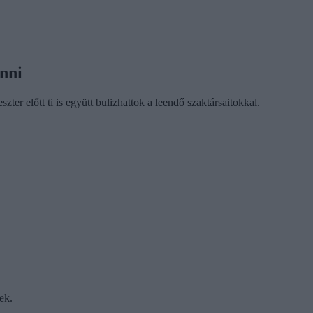
enni
er előtt ti is együtt bulizhattok a leendő szaktársaitokkal.
ek.