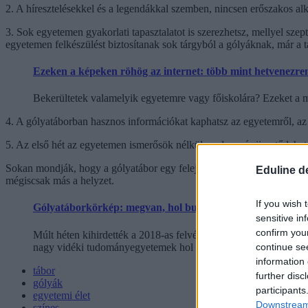
2. A híresztelésekkel és a legendákkal szemben, nincsen erőszakos al
3. Sok egyetemen gyakorlati tapasztalatot is szerezhetsz, mellyel sz
egyetemen felkészülést biztosítanak sok tárgyból a gólyáknak, már a tá
Ezeken a képeken röhög az internet: több mint hetvenezren
Bekerültetek valamelyik egyetemre vagy főiskolára? Ezeket a
4. A gólyatáborban hasznos információkat kaphatsz az egyetemről, az 
5. Az első hét az egyetemen ismerősök nélkül unalmas és ijesztő lehe
Sokan mondják, hogy a gólyatábor egy felejthetetlen élmény, és igaz
Eduline d
mégiscsak más a helyzet.
If you wish 
Gólyatáborkörkép: megvan, hol buliznak a szegedi, pécsi é
sensitive in
confirm you
Múlt héten kihirdették a 2018-as felvételi ponthatárokat, közel 
nagy vidéki tudományegyetemek hol és mikor tartják a gólyatá
continue se
information 
tábor
further disc
gólyák
participants
egyetemi élet
Downstream 
színes