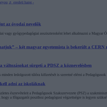
oryou
♬ eredeti hang -
nt az óvodai nevelők
ai vagy gyógypedagógiai asszisztensként lehet alkalmazni a Magyar Ó
athatjuk” – két magyar egyetemista is bekerült a CER
 a változásokat sürgeti a PDSZ a köznevelésben
minden ledolgozott túlóra kifizetését is szeretné elérni a Pedagógus
 kell adni az iskoláknak
észletes észrevételeit a Pedagógusok Szakszervezete (PSZ) a szakminisz
t, hogy a főigazgatói poszthoz pedagógusi végzettségre is legyen szüksé