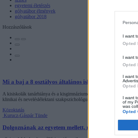
egyetemi életérzés
gólyatábor élmények
gólyatábor 2018
Persona
Hozzászólások
I want t
Opted 
I want t
Opted 
I want 
Advertis
Mi a baj a 8 osztályos általános iskolával, és mi jöhet 
Opted 
A kisiskolák tanárhiánya és a kisgimnáziumok elitképzővé válása nem 
I want t
klinikai és neveléslélektani szakpszichológus, egyetemi tanár szerint.
of my P
was col
Közoktatás
Opted 
Kurucz-Gáspár Tünde
Dolgoznának az egyetem mellett, mégsem vállalhatnak 