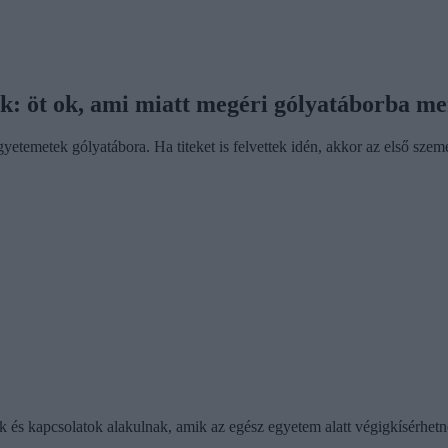
ek: öt ok, ami miatt megéri gólyatáborba m
emetek gólyatábora. Ha titeket is felvettek idén, akkor az első szemeszt
k és kapcsolatok alakulnak, amik az egész egyetem alatt végigkísérhetn