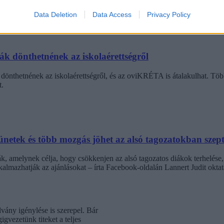
agozatos hallgató vagyok, egyből húzni kezdték a szájukat” – számolt b
gekről.
Data Deletion
Data Access
Privacy Policy
dák dönthetnének az iskolaérettségről
dönthetnének az iskolaérettségről, és az oviKRÉTA is átalakulhat. Többe
.
netek és több mozgás jöhet az alsó tagozatokban szep
k, amelynek célja, hogy csökkenjen az alsó tagozatos diákok terhelése,
almazhatják az ajánlásokat – írta Facebook-oldalán Lannert Judit oktatá
vány igénylése is szerepel. Bár
gvezetünk titeket a teljes