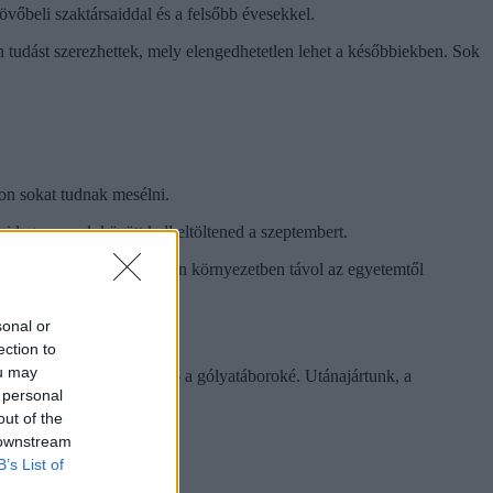
vőbeli szaktársaiddal és a felsőbb évesekkel.
 tudást szerezhettek, mely elengedhetetlen lehet a későbbiekben. Sok
on sokat tudnak mesélni.
idegen arcok között kell eltöltened a szeptembert.
semmiből, de egy független környezetben távol az egyetemtől
sonal or
ection to
ou may
s - a pótfelvételi mellett - a gólyatáboroké. Utánajártunk, a
 personal
out of the
 downstream
B’s List of