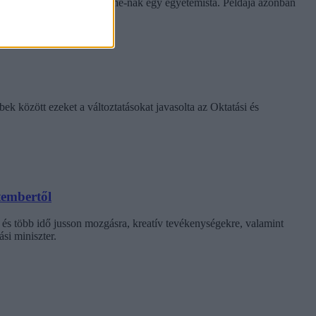
e tapasztalatairól az Eduline-nak egy egyetemista. Példája azonban
k között ezeket a változtatásokat javasolta az Oktatási és
tembertől
 és több idő jusson mozgásra, kreatív tevékenységekre, valamint
si miniszter.