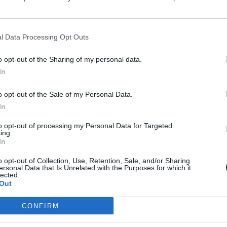
l Data Processing Opt Outs
o opt-out of the Sharing of my personal data.
In
o opt-out of the Sale of my Personal Data.
In
to opt-out of processing my Personal Data for Targeted
ing.
helyette?
In
elszigetelt hibák, hanem a jelenlegi oktatási szerkezet „erővonalai”, 
o opt-out of Collection, Use, Retention, Sale, and/or Sharing
ersonal Data that Is Unrelated with the Purposes for which it
lected.
Out
CONFIRM
diákmunkát – több mint százezer levelezős hallgatót é