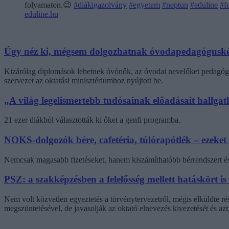
folyamaton.😉
#diákigazolvány
#egyetem
#neptun
#eduline
#f
eduline.hu
Úgy néz ki, mégsem dolgozhatnak óvodapedagóguské
Kizárólag diplomások lehetnek óvónők, az óvodai nevelőket pedagógi
szervezet az oktatási minisztériumhoz nyújtott be.
„A világ legelismertebb tudósainak előadásait hallg
21 ezer diákból választották ki őket a genfi programba.
NOKS-dolgozók bére, cafetéria, túlórapótlék – ezeket
Nemcsak magasabb fizetéseket, hanem kiszámíthatóbb bérrendszert és 
PSZ: a szakképzésben a felelősség mellett hatáskört is
Nem volt közvetlen egyeztetés a törvénytervezetről, mégis elküldte r
megszüntetésével, de javasolják az oktató elnevezés kivezetését és az