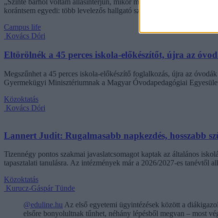
„Szinte bárhol voltam állásinterjún, mikor megtudták, hogy levelező t
korántsem egyedi: több levelezős hallgató számolt be hasonló nehézsé
Campus life
Kovács Dóri
Eltörölnék a 45 perces iskola-előkészítőt, újra az óvo
Megszűnhet a 45 perces iskola-előkészítő foglalkozás, újra az óvodák 
Gyermekügyi Minisztériumnak a Magyar Óvodapedagógiai Egyesület
Közoktatás
Kovács Dóri
Lannert Judit: Rugalmasabb napkezdés, hosszabb szü
Tizennégy pontos szakmai javaslatcsomagot kaptak az általános iskolá
tapasztalati tanulásra. Az intézmények már a 2026/2027-es tanévtől alk
Közoktatás
Kurucz-Gáspár Tünde
@eduline.hu
Az első egyetemi ügyintézések között a diákigazol
elsőre bonyolultnak tűnhet, néhány lépésből megvan – most végi