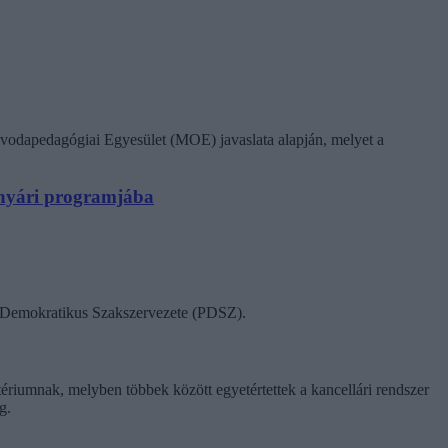
vodapedagógiai Egyesület (MOE) javaslata alapján, melyet a
N nyári programjába
ok Demokratikus Szakszervezete (PDSZ).
tériumnak, melyben többek között egyetértettek a kancellári rendszer
g.