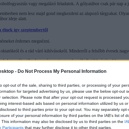
koholfogyasztás vagy megalázó feladatok. A gólyatábor csak pár nap a jö
eptemberben nem lesz majd gond megkezdeni az alapozó tárgyakat. Olyan
bor ideje alatt.
 élnek így szeptembertől
 mémeket érdemes megnézni.
oktatókról és a rád váró kihívásokról. Minderről a felsőbb évesek nagy
t, de ha a gólyatáborban már megismered a gólyák többségét, akkor nem 
uk is van. Persze, ha éppen nem tudtok elmenni akkor sem maradtok ki 
esktop -
Do Not Process My Personal Information
to opt-out of the sale, sharing to third parties, or processing of your per
s debreceni elsőévesek
formation for targeted advertising by us, please use the below opt-out s
r selection. Please note that after your opt-out request is processed y
hetvenezer elsőéves került be az egyetemekre és főiskolákra. Az augusztu
borokat.
eing interest-based ads based on personal information utilized by us or
disclosed to third parties prior to your opt-out. You may separately opt-
losure of your personal information by third parties on the IAB’s list of
. This information may also be disclosed by us to third parties on the
IA
Participants
that may further disclose it to other third parties.