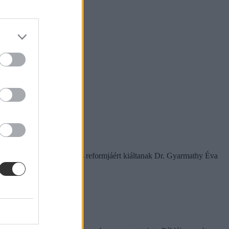
amelyek a rendszer gyökeres reformjáért kiáltanak Dr. Gyarmathy Éva
rinthet a szabály