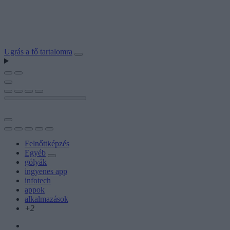
Ugrás a fő tartalomra
Felnőttképzés
Egyéb
gólyák
ingyenes app
infotech
appok
alkalmazások
+2