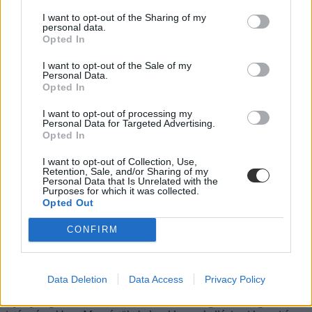
ingyenes app
I want to opt-out of the Sharing of my
infotech
personal data.
appok
Opted In
alkalmazások
I want to opt-out of the Sale of my
Hozzászólások
Personal Data.
Opted In
I want to opt-out of processing my
Personal Data for Targeted Advertising.
Opted In
I want to opt-out of Collection, Use,
Retention, Sale, and/or Sharing of my
Personal Data that Is Unrelated with the
Purposes for which it was collected.
Több mint kétszer annyi diák jutott be a
Opted Out
felsőoktatásba, mint ahány kollégiumi férőhely
összesen van
CONFIRM
Nemcsak abban vannak jelentős különbségek az egyetemek között,
hogy hány kollégiumi férőhely jut a hallgatókra, a térítési díj összege
sem egységes. Míg a BME-n 100 újonnan felvett egyetemistára 76
Data Deletion
Data Access
Privacy Policy
férőhely jut, a BGE-n mindössze 16, a legolcsóbb havi kollégiumi
díjak pedig 9300 és 25 500 forint között mozognak a vizsgált