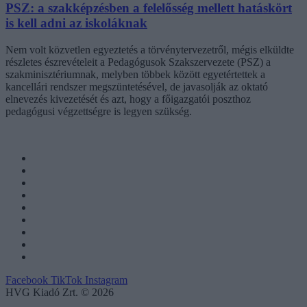
PSZ: a szakképzésben a felelősség mellett hatáskört
is kell adni az iskoláknak
Nem volt közvetlen egyeztetés a törvénytervezetről, mégis elküldte
részletes észrevételeit a Pedagógusok Szakszervezete (PSZ) a
szakminisztériumnak, melyben többek között egyetértettek a
kancellári rendszer megszüntetésével, de javasolják az oktató
elnevezés kivezetését és azt, hogy a főigazgatói poszthoz
pedagógusi végzettségre is legyen szükség.
Facebook
TikTok
Instagram
HVG Kiadó Zrt. © 2026