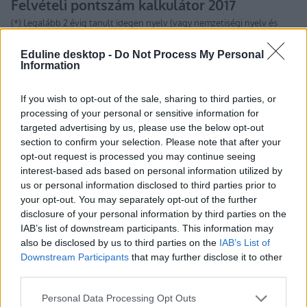
Eduline desktop -
Do Not Process My Personal
Information
If you wish to opt-out of the sale, sharing to third parties, or
processing of your personal or sensitive information for
targeted advertising by us, please use the below opt-out
section to confirm your selection. Please note that after your
Zseniális, ingyenes fordítóprogram: ezt érdemes
opt-out request is processed you may continue seeing
letölteni nyaralás előtt
interest-based ads based on personal information utilized by
us or personal information disclosed to third parties prior to
Külföldi nyaralásra készültök, vagy hosszú idő után
your opt-out. You may separately opt-out of the further
újra idegen nyelven néznétek filmet, sorozatot, esetleg
disclosure of your personal information by third parties on the
angol nyelvű könyvet olvasnátok? Akkor érdemes
IAB’s list of downstream participants. This information may
kipróbálnotok ezt az ingyenes appot. Az alkalmazás
neve Speak&Translate, amely sajnos csak iOS-en
also be disclosed by us to third parties on the
IAB’s List of
érhető el ez az alkalmazás, pedig mindenkinek nagyon
Downstream Participants
that may further disclose it to other
hasznos lehet. Bár sima fordítóprogramként is üzemel, a
third parties.
legjobb funkciója mégis a beszédfelismerés.
Personal Data Processing Opt Outs
gólyák