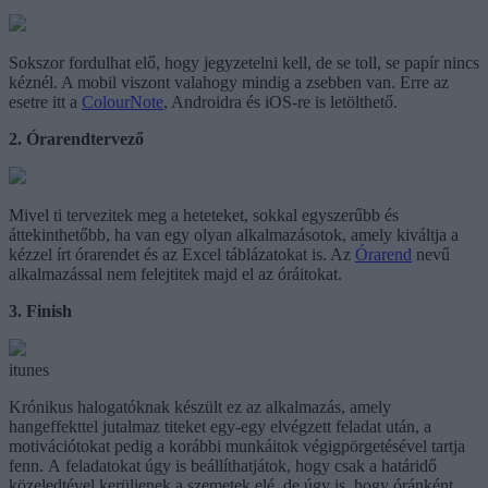
Sokszor fordulhat elő, hogy jegyzetelni kell, de se toll, se papír nincs
kéznél. A mobil viszont valahogy mindig a zsebben van. Erre az
esetre itt a
ColourNote
, Androidra és iOS-re is letölthető.
2. Órarendtervező
Mivel ti tervezitek meg a heteteket, sokkal egyszerűbb és
áttekinthetőbb, ha van egy olyan alkalmazásotok, amely kiváltja a
kézzel írt órarendet és az Excel táblázatokat is. Az
Órarend
nevű
alkalmazással nem felejtitek majd el az óráitokat.
3. Finish
itunes
Krónikus halogatóknak készült ez az alkalmazás, amely
hangeffekttel jutalmaz titeket egy-egy elvégzett feladat után, a
motivációtokat pedig a korábbi munkáitok végigpörgetésével tartja
fenn. A feladatokat úgy is beállíthatjátok, hogy csak a határidő
közeledtével kerüljenek a szemetek elé, de úgy is, hogy óránként