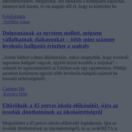
intézményekben. Megnéztük, hol mekkora a kollégiumi kapacitás,
mennyit kell fizetni, és mi alapján dől el, hogy ki költözhet be.
Felsőoktatás
Szöllősi Anna
Dolgoznának az egyetem mellett, mégsem
vállalhatnak diákmunkát – több mint százezer
levelezős hallgatót érinthet a szabály
„Szinte bárhol voltam állásinterjún, mikor megtudták, hogy levelező
tagozatos hallgató vagyok, egyből húzni kezdték a szájukat” –
számolt be tapasztalatairól az Eduline-nak egy egyetemista. Példája
azonban korántsem egyedi: több levelezős hallgató számolt be
hasonló nehézségekről.
Campus life
Kovács Dóri
Eltörölnék a 45 perces iskola-előkészítőt, újra az
óvodák dönthetnének az iskolaérettségről
Megszűnhet a 45 perces iskola-előkészítő foglalkozás, újra az
óvodák dönthetnének az iskolaérettségről, és az oviKRÉTA is