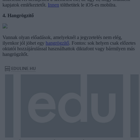
kapjatok emlékeztetőt.
Innen
tölthetitek le iOS-es mobilra.
4. Hangrögzítő
Vannak olyan előadások, amelyeknél a jegyzetelés nem elég,
ilyenkor jól jöhet egy
hangrögzítő
. Fontos: sok helyen csak előzetes
oktatói hozzájárulással használhattok diktafont vagy bármilyen más
hangrögzítőt.