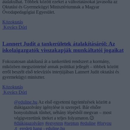
átalakulhat. Többek között ezeket a változtatásokat javasolta az
Oktatási és Gyermekügyi Minisztériumnak a Magyar
Óvodapedagógiai Egyesület.
Közoktatás
Kovács Dóri
Lannert Judit a tankerületek átalakításáról: Az
iskolaigazgatók visszakapják munkáltatói jogaikat
Fokozatosan alakítaná át a tankerületi rendszert a kormány,
miközben megszüntetné annak politikai jellegét – többek között
erről beszélt első televíziós interjújában Lannert Judit oktatási és
gyermekügyi miniszter.
Közoktatás
Kovács Dóri
@eduline.hu
Az első egyetemi ügyintézések között a
diákigazolvány igénylése is szerepel. Bár elsőre
bonyolultnak tűnhet, néhány lépésből megvan – most
végigvezetünk titeket a teljes folyamaton.😉
#diákigazolvány
#egyetem
#neptun
#eduline
#foryou
♬ eredeti hang - eduline.hu