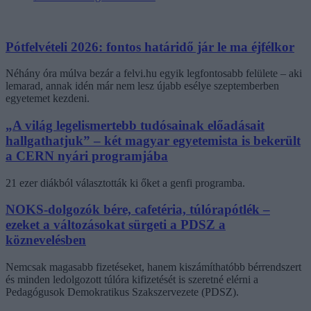
Pótfelvételi 2026: fontos határidő jár le ma éjfélkor
Néhány óra múlva bezár a felvi.hu egyik legfontosabb felülete – aki
lemarad, annak idén már nem lesz újabb esélye szeptemberben
egyetemet kezdeni.
„A világ legelismertebb tudósainak előadásait
hallgathatjuk” – két magyar egyetemista is bekerült
a CERN nyári programjába
21 ezer diákból választották ki őket a genfi programba.
NOKS-dolgozók bére, cafetéria, túlórapótlék –
ezeket a változásokat sürgeti a PDSZ a
köznevelésben
Nemcsak magasabb fizetéseket, hanem kiszámíthatóbb bérrendszert
és minden ledolgozott túlóra kifizetését is szeretné elérni a
Pedagógusok Demokratikus Szakszervezete (PDSZ).