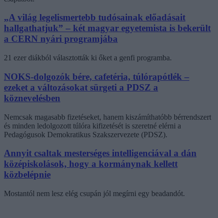
„A világ legelismertebb tudósainak előadásait
hallgathatjuk” – két magyar egyetemista is bekerült
a CERN nyári programjába
21 ezer diákból választották ki őket a genfi programba.
NOKS-dolgozók bére, cafetéria, túlórapótlék –
ezeket a változásokat sürgeti a PDSZ a
köznevelésben
Nemcsak magasabb fizetéseket, hanem kiszámíthatóbb bérrendszert
és minden ledolgozott túlóra kifizetését is szeretné elérni a
Pedagógusok Demokratikus Szakszervezete (PDSZ).
Annyit csaltak mesterséges intelligenciával a dán
középiskolások, hogy a kormánynak kellett
közbelépnie
Mostantól nem lesz elég csupán jól megírni egy beadandót.