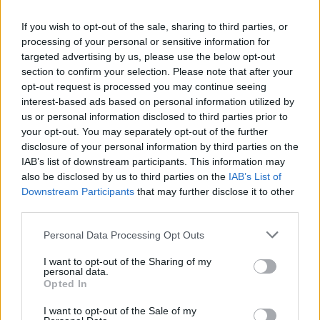
gólyák
vicces videó
If you wish to opt-out of the sale, sharing to third parties, or
processing of your personal or sensitive information for
Hozzászólások
targeted advertising by us, please use the below opt-out
section to confirm your selection. Please note that after your
opt-out request is processed you may continue seeing
interest-based ads based on personal information utilized by
us or personal information disclosed to third parties prior to
your opt-out. You may separately opt-out of the further
disclosure of your personal information by third parties on the
IAB’s list of downstream participants. This information may
Mi a baj a 8 osztályos általános iskolával, és mi jöhet
also be disclosed by us to third parties on the
IAB’s List of
helyette?
Downstream Participants
that may further disclose it to other
third parties.
A kisiskolák tanárhiánya és a kisgimnáziumok elitképzővé válása
nem elszigetelt hibák, hanem a jelenlegi oktatási szerkezet
Personal Data Processing Opt Outs
„erővonalai”, amelyek a rendszer gyökeres reformjáért kiáltanak Dr.
Gyarmathy Éva klinikai és neveléslélektani szakpszichológus,
I want to opt-out of the Sharing of my
egyetemi tanár szerint.
personal data.
Opted In
Közoktatás
Kurucz-Gáspár Tünde
I want to opt-out of the Sale of my