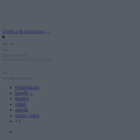
Ugrás a fő tartalomra
Felsőoktatás
Egyéb
beszéd
videó
gólyák
vicces videó
+1