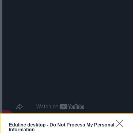
Eduline desktop -
Do Not Process My Personal
beszéd
Information
videó