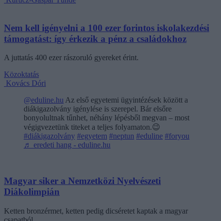
Nem kell igényelni a 100 ezer forintos iskolakezdési
támogatást: így érkezik a pénz a családokhoz
A juttatás 400 ezer rászoruló gyereket érint.
Közoktatás
Kovács Dóri
@eduline.hu
Az első egyetemi ügyintézések között a
diákigazolvány igénylése is szerepel. Bár elsőre
bonyolultnak tűnhet, néhány lépésből megvan – most
végigvezetünk titeket a teljes folyamaton.😉
#diákigazolvány
#egyetem
#neptun
#eduline
#foryou
♬ eredeti hang - eduline.hu
Magyar siker a Nemzetközi Nyelvészeti
Diákolimpián
Ketten bronzérmet, ketten pedig dicséretet kaptak a magyar
csapatból.