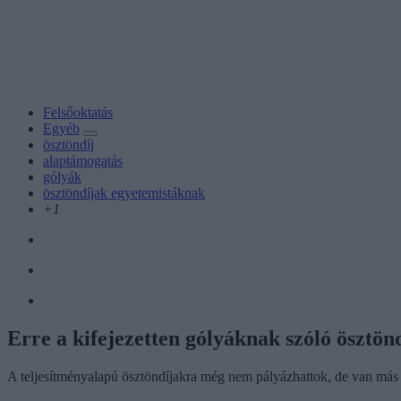
Felsőoktatás
Egyéb
ösztöndíj
alaptámogatás
gólyák
ösztöndíjak egyetemistáknak
+1
Erre a kifejezetten gólyáknak szóló ösztön
A teljesítményalapú ösztöndíjakra még nem pályázhattok, de van más 