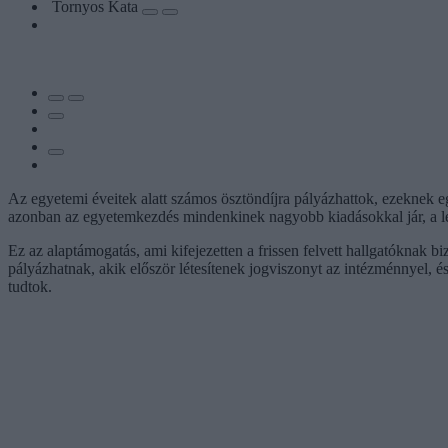
Tornyos Kata
Az egyetemi éveitek alatt számos ösztöndíjra pályázhattok, ezeknek eg
azonban az egyetemkezdés mindenkinek nagyobb kiadásokkal jár, a le
Ez az alaptámogatás, ami kifejezetten a frissen felvett hallgatóknak 
pályázhatnak, akik először létesítenek jogviszonyt az intézménnyel, 
tudtok.