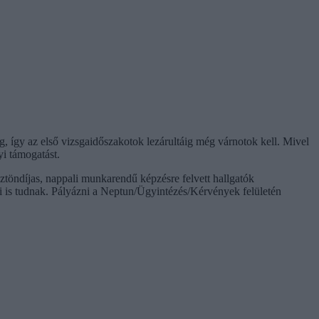
g, így az első vizsgaidőszakotok lezárultáig még várnotok kell. Mivel
i támogatást.
sztöndíjas, nappali munkarendű képzésre felvett hallgatók
ni is tudnak. Pályázni a Neptun/Ügyintézés/Kérvények felületén