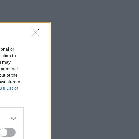
sonal or
ection to
ou may
 personal
out of the
 downstream
B’s List of