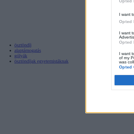
Opted 
I want t
Opted 
I want 
Advertis
Opted 
ösztöndíj
alaptámogatás
I want t
gólyák
of my P
ösztöndíjak egyetemistáknak
was col
Opted 