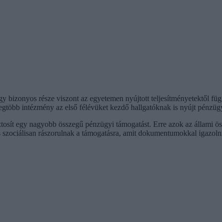
y bizonyos része viszont az egyetemen nyújtott teljesítményetektől füg
gtöbb intézmény az első félévüket kezdő hallgatóknak is nyújt pénzügy
biztosít egy nagyobb összegű pénzügyi támogatást. Erre azok az állami ö
és szociálisan rászorulnak a támogatásra, amit dokumentumokkal igazol