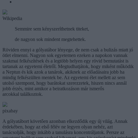
Wikipedia
Semmire sem kényszeríthetnek titeket,
de nagyon sok mindent megtehettek.
Röviden ennyi a gólyatábor lényege, de nem csak a bulizás miatt jó
ötlet elmenni. Nagyon sok egyetemen ezeken a napokon vannak
szakmai felkészítések és a legtöbb helyen egy rövid bemutatást is
tartanak az egyetemi életről. Megtudhatjátok, hogy miként működik
a Neptun és kik azok a tanárok, akiknek az előadásaira jobb ha
mindig felkészülten mentek be. Az egyetemi élet mellett az sem
utolsó szempont, hogy barátokat szerezzetek, hiszen nincs annál
jobb érzés, mint amikor a beiratkozáson már ismerős
arcokkal találkoztok.
pixabay
A gólyatábort követően azonban elkezdődik egy új világ. Annak
érdekében, hogy az első félév ne legyen olyan nehéz, azt
tanácsolják, hogy inkább a tanulásra koncentráljatok. Persze az
egyetemi bulikat sem szabad kihagyni, egy kis szórakozást mindenki