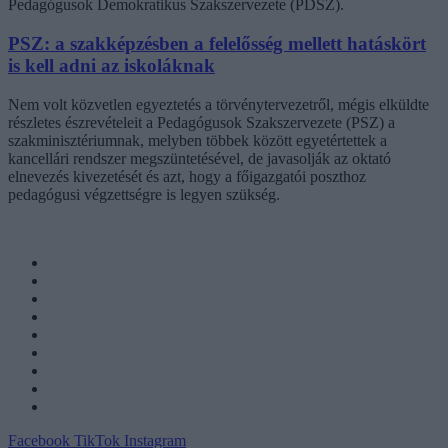
Pedagógusok Demokratikus Szakszervezete (PDSZ).
PSZ: a szakképzésben a felelősség mellett hatáskört
is kell adni az iskoláknak
Nem volt közvetlen egyeztetés a törvénytervezetről, mégis elküldte
részletes észrevételeit a Pedagógusok Szakszervezete (PSZ) a
szakminisztériumnak, melyben többek között egyetértettek a
kancellári rendszer megszüntetésével, de javasolják az oktató
elnevezés kivezetését és azt, hogy a főigazgatói poszthoz
pedagógusi végzettségre is legyen szükség.
Facebook
TikTok
Instagram