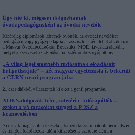
Úgy néz ki, mégsem dolgozhatnak
óvodapedagógusként az óvodai nevelők
Kizárólag diplomások lehetnek óvónők, az óvodai nevelőket
pedagógiai vagy gyógypedagógiai asszisztensként lehet alkalmazni
a Magyar Óvodapedagógiai Egyesület (MOE) javaslata alapján,
melyet a szervezet az oktatási minisztériumhoz nyújtott be.
„A világ legelismertebb tudósainak előadásait
hallgathatjuk” – két magyar egyetemista is bekerült
a CERN nyári programjába
21 ezer diákból választották ki őket a genfi programba.
NOKS-dolgozók bére, cafetéria, túlórapótlék –
ezeket a változásokat sürgeti a PDSZ a
köznevelésben
Nemcsak magasabb fizetéseket, hanem kiszámíthatóbb bérrendszert
és minden ledolgozott túlóra kifizetését is szeretné elérni a