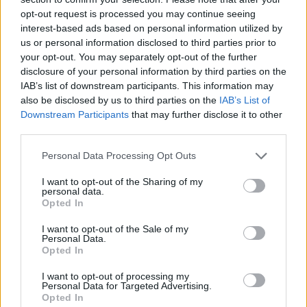
gólyák
opt-out request is processed you may continue seeing
elsőévesek
egyetemi élet
interest-based ads based on personal information utilized by
egyetemi életérzés
us or personal information disclosed to third parties prior to
your opt-out. You may separately opt-out of the further
Hozzászólások
disclosure of your personal information by third parties on the
IAB’s list of downstream participants. This information may
also be disclosed by us to third parties on the
IAB’s List of
Downstream Participants
that may further disclose it to other
third parties.
Personal Data Processing Opt Outs
I want to opt-out of the Sharing of my
Mi a baj a 8 osztályos általános iskolával, és mi jöhet
personal data.
helyette?
Opted In
A kisiskolák tanárhiánya és a kisgimnáziumok elitképzővé válása
I want to opt-out of the Sale of my
Personal Data.
nem elszigetelt hibák, hanem a jelenlegi oktatási szerkezet
Opted In
„erővonalai”, amelyek a rendszer gyökeres reformjáért kiáltanak Dr.
Gyarmathy Éva klinikai és neveléslélektani szakpszichológus,
egyetemi tanár szerint.
I want to opt-out of processing my
Personal Data for Targeted Advertising.
Opted In
Közoktatás