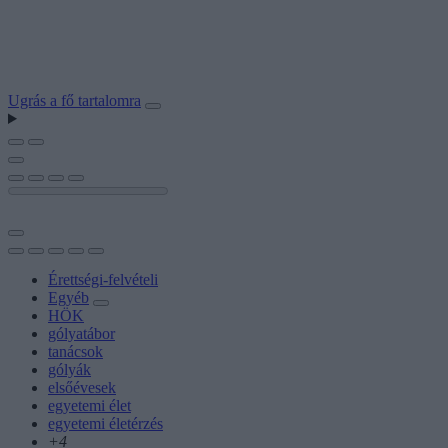
Ugrás a fő tartalomra
Érettségi-felvételi
Egyéb
HÖK
gólyatábor
tanácsok
gólyák
elsőévesek
egyetemi élet
egyetemi életérzés
+4