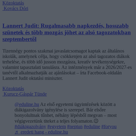
Közoktatás
Kovács Dóri
Lannert Judit: Rugalmasabb napkezdés, hosszabb
szünetek és több mozgás jöhet az alsó tagozatokban
szeptembertől
Tizennégy pontos szakmai javaslatcsomagot kaptak az általános
iskolák, amelynek célja, hogy csökkenjen az alsó tagozatos diákok
terhelése, és több idő jusson mozgásra, kreatív tevékenységekre,
valamint tapasztalati tanulásra. Az intézmények már a 2026/2027-es
tanévtől alkalmazhatják az ajánlásokat – írta Facebook-oldalán
Lannert Judit oktatási miniszter.
Közoktatás
Kurucz-Gáspár Tünde
@eduline.hu
Az első egyetemi ügyintézések között a
diákigazolvány igénylése is szerepel. Bár elsőre
bonyolultnak tűnhet, néhány lépésből megvan – most
végigvezetünk titeket a teljes folyamaton.😉
#diákigazolvány
#egyetem
#neptun
#eduline
#foryou
♬ eredeti hang - eduline.hu