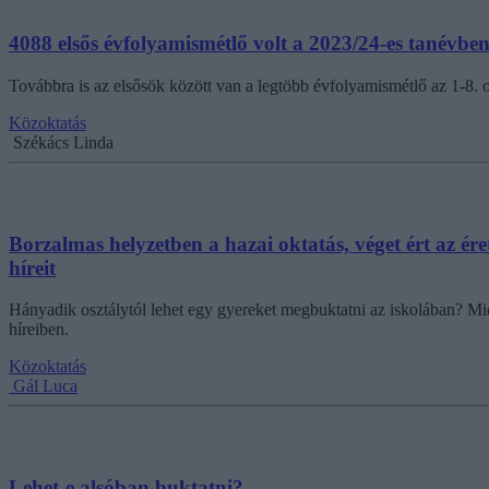
4088 elsős évfolyamismétlő volt a 2023/24-es tanévbe
Továbbra is az elsősök között van a legtöbb évfolyamismétlő az 1-8. 
Közoktatás
Székács Linda
Borzalmas helyzetben a hazai oktatás, véget ért az ér
híreit
Hányadik osztálytól lehet egy gyereket megbuktatni az iskolában? 
híreiben.
Közoktatás
Gál Luca
Lehet-e alsóban buktatni?