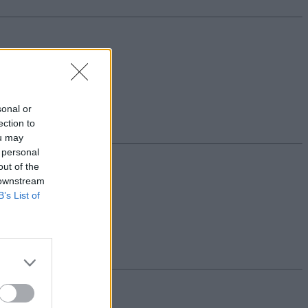
sonal or
ection to
ou may
 personal
out of the
 downstream
B’s List of