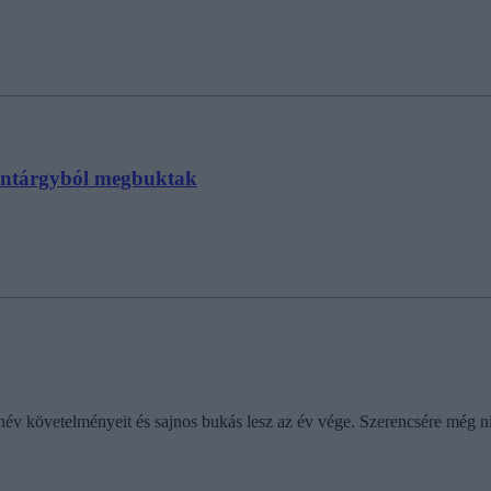
tantárgyból megbuktak
tanév követelményeit és sajnos bukás lesz az év vége. Szerencsére még 