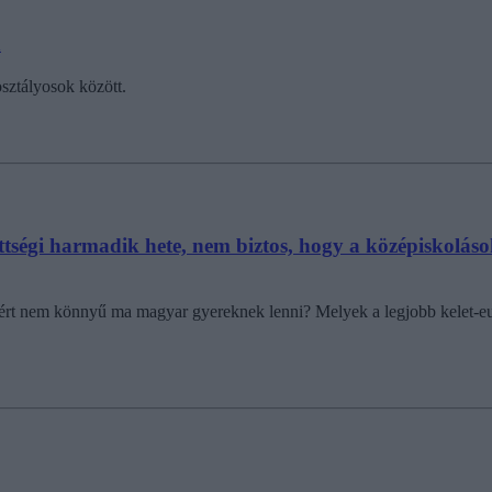
n
osztályosok között.
ettségi harmadik hete, nem biztos, hogy a középiskoláso
Miért nem könnyű ma magyar gyereknek lenni? Melyek a legjobb kelet-e