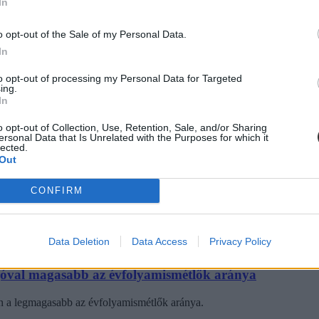
In
n?
o opt-out of the Sale of my Personal Data.
is kizárólag a szülő kérésére. Mutatjuk, mi az első osztályos évismétlé
In
to opt-out of processing my Personal Data for Targeted
ing.
In
o opt-out of Collection, Use, Retention, Sale, and/or Sharing
ersonal Data that Is Unrelated with the Purposes for which it
lected.
Out
lményekkel van a baj.
CONFIRM
Data Deletion
Data Access
Privacy Policy
óval magasabb az évfolyamismétlők aránya
n a legmagasabb az évfolyamismétlők aránya.