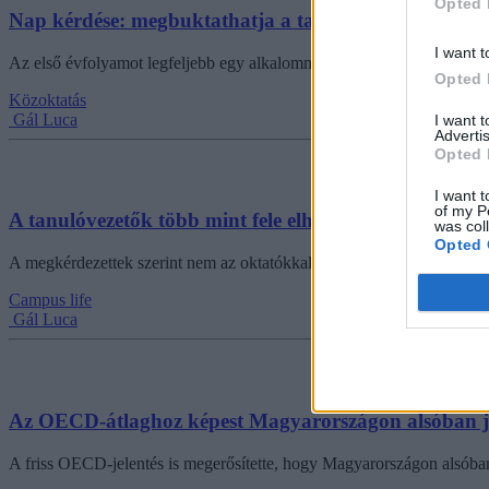
Opted 
Nap kérdése: megbuktathatja a tanár a diákot elsőbe
I want t
Az első évfolyamot legfeljebb egy alkalommal lehet megismételni, azt 
Opted 
Közoktatás
Gál Luca
I want 
Advertis
Opted 
I want t
of my P
A tanulóvezetők több mint fele elhasal az első vizsgán
was col
Opted 
A megkérdezettek szerint nem az oktatókkal és nem is a vizsgakövete
Campus life
Gál Luca
Az OECD-átlaghoz képest Magyarországon alsóban j
A friss OECD-jelentés is megerősítette, hogy Magyarországon alsóba