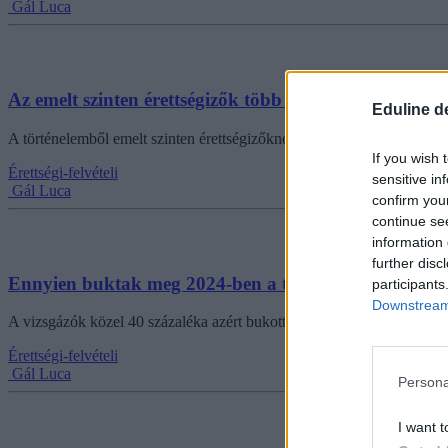
Gál Luca
Az emelt szinten érettségizők több mint 60 százaléka s
Eduline d
A történelemből emelt szinten érettségizőknek kevesebb mint egy száz
If you wish 
Érettségi-felvételi
sensitive in
Gál Luca
confirm you
continue se
information 
further disc
Ennyien buktak meg 2024-ben a történelemérettségin
participants
Downstream 
A vizsgázók közel 40 százaléka azért bukott meg, mert nem mentek el 
Érettségi-felvételi
Gál Luca
Persona
I want t