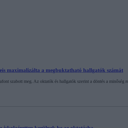
is maximalizálta a megbuktatható hallgatók számát
ont szabott meg. Az oktatók és hallgatók szerint a döntés a minőség r
em iskolaéretten kerülnek be az oktatásba