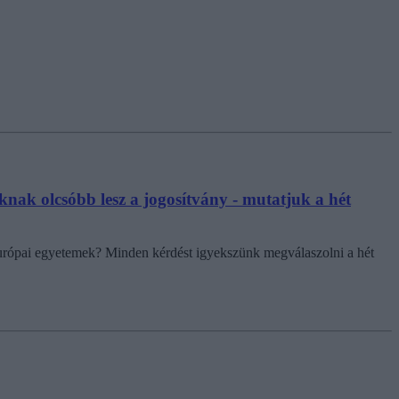
knak olcsóbb lesz a jogosítvány - mutatjuk a hét
urópai egyetemek? Minden kérdést igyekszünk megválaszolni a hét