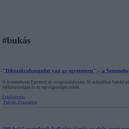
#bukás
"Diktatúrahangulat van az egyetemen" – a Semmelwe
A Semmelweis Egyetem új vizsgaszabályzata 30 százalékos bukási plaf
méltányosságot és az egységességet erősíti.
Felsőoktatás
Palotás Zsuzsanna
100-ból 5 gyereknek kell újra járnia az elsőt, mert n