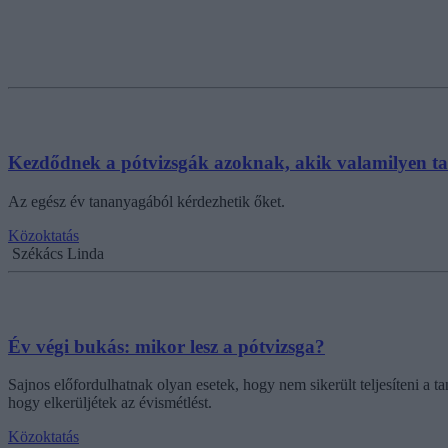
Kezdődnek a pótvizsgák azoknak, akik valamilyen 
Az egész év tananyagából kérdezhetik őket.
Közoktatás
Székács Linda
Év végi bukás: mikor lesz a pótvizsga?
Sajnos előfordulhatnak olyan esetek, hogy nem sikerült teljesíteni a 
hogy elkerüljétek az évismétlést.
Közoktatás