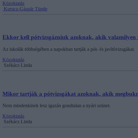
Közoktatás
Kurucz-Gáspár Tünde
Ekkor kell pótvizsgázniuk azoknak, akik valamilye
Az iskolák többségében a napokban tartják a pót- és javítóvizsgákat.
Közoktatás
Székács Linda
Mikor tartják a pótvizsgákat azoknak, akik megbuk
Nem mindenkinek lesz igazán gondtalan a nyári szünet.
Közoktatás
Székács Linda