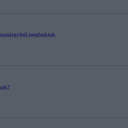
n tantárgyból megbuktak
nak?