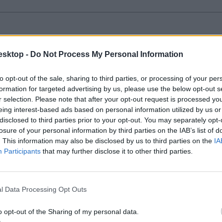
zerzett ötöst töriből 2024-ben
esktop -
Do Not Process My Personal Information
aléka bukott meg a tavalyi vizsgán.
to opt-out of the sale, sharing to third parties, or processing of your per
formation for targeted advertising by us, please use the below opt-out s
r selection. Please note that after your opt-out request is processed y
eing interest-based ads based on personal information utilized by us or
disclosed to third parties prior to your opt-out. You may separately opt-
losure of your personal information by third parties on the IAB’s list of
. This information may also be disclosed by us to third parties on the
IA
Participants
that may further disclose it to other third parties.
az érettségire.
l Data Processing Opt Outs
o opt-out of the Sharing of my personal data.