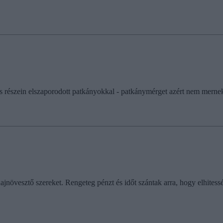
yes részein elszaporodott patkányokkal - patkánymérget azért nem merne
jnövesztő szereket. Rengeteg pénzt és időt szántak arra, hogy elhites