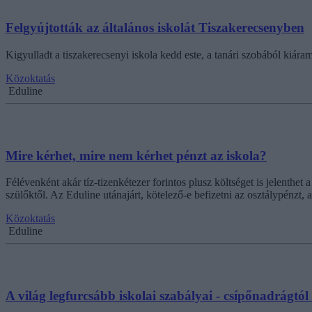
Felgyújtották az általános iskolát Tiszakerecsenyben
Kigyulladt a tiszakerecsenyi iskola kedd este, a tanári szobából kiáram
Közoktatás
Eduline
Mire kérhet, mire nem kérhet pénzt az iskola?
Félévenként akár tíz-tizenkétezer forintos plusz költséget is jelenthet
szülőktől. Az Eduline utánajárt, kötelező-e befizetni az osztálypénzt, 
Közoktatás
Eduline
A világ legfurcsább iskolai szabályai - csípőnadrágtól 