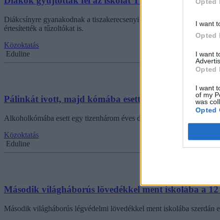
Diákok gyújtották fel az iskolát Tiszakerecsenyben?
Opted 
Diákcsínyre gyanakodnak a tiszakerecsenyi pedagógusok: a Szabolcs-Sz
I want t
értesítették a tűzoltókat is.
Opted 
Közoktatás
Eduline
I want 
Advertis
Opted 
I want t
of my P
Pálinkát ivott, majd kómába esett egy hetedikes fiú
was col
Opted 
Alkoholkómába esett egy tizenhárom éves diák Romániában - valószínűl
Közoktatás
Eduline
Második világháborús lövedékkel ment iskolába a 12 
Második világháborús légvédelmi lövedékkel ment iskolába szerdán egy 