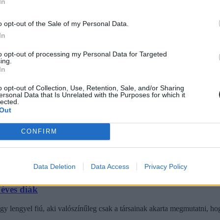
In
atmár-Bereg megyei település általános iskolája kedd este gyulladt ki,
o opt-out of the Sale of my Personal Data.
In
to opt-out of processing my Personal Data for Targeted
ing.
In
o opt-out of Collection, Use, Retention, Sale, and/or Sharing
ersonal Data that Is Unrelated with the Purposes for which it
lected.
Out
eg otthon, szülei tudta nélkül ivott a házi pálinkából.
CONFIRM
Data Deletion
Data Access
Privacy Policy
éves diák
lengyel fiú, aki valószínűleg csak a társainak akarta megmutatni, hogy