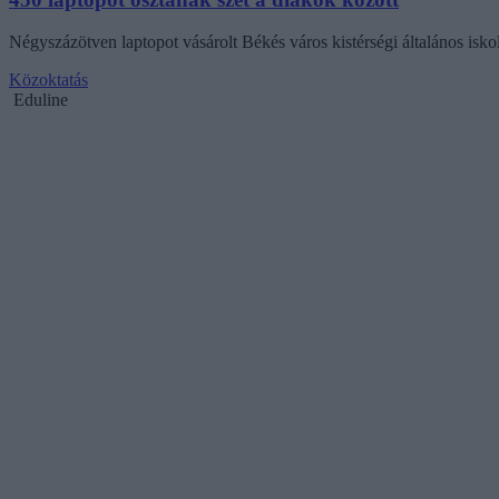
Négyszázötven laptopot vásárolt Békés város kistérségi általános iskolá
Közoktatás
Eduline