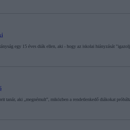
ki
pitányság egy 15 éves diák ellen, aki - hogy az iskolai hiányzását "igaz
ő
 a brit tanár, aki „megnémult”, miközben a rendetlenkedő diákokat próbá