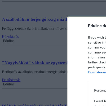
A szállodában terjengő szag miatt buktak le a diákok
Eduline d
Felfüggesztettek tíz brit diákot, mert füves cigit szívtak az osztályki
Közoktatás
If you wish 
Eduline
sensitive in
confirm you
continue se
information 
"Nagyivókká" váltak az egyetemisták
further disc
participants
Betiltották az alkoholtartalmú energiaitalok forgalmazását Washington
Downstream 
Felsőoktatás
Eduline
Persona
I want t