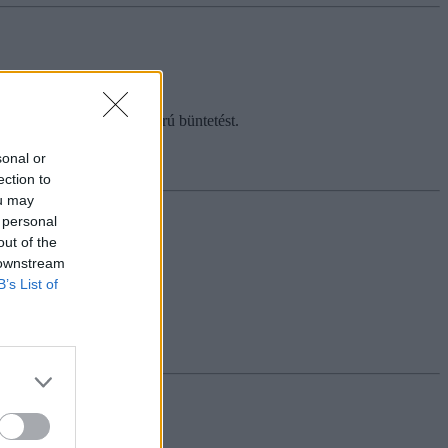
 ezért megérdemlik a szigorú büntetést.
sonal or
ection to
ou may
 personal
out of the
 downstream
B’s List of
k miatt.