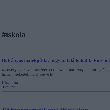
#iskola
Botrányos matekpélda: hogyan találhatod ki Putyin 
Medvegyev orosz államfőnek ki kell számítania Putyin kormányfő gondol
hamar megkérték, hogy vegye le.
Közoktatás
Eduline
450 laptopot osztanak szét a diákok között