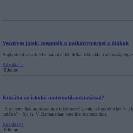
Veszélyes játék: megették a patkánymérget a diákok
Baglyokkal veszik fel a harcot a dél-afrikai iskolákban az ország eg
Közoktatás
Eduline
Kukába az iskolai matematikaoktatással?
„A matematikát pontosan úgy reklámozzák, mint a fogkrémeket és a ha
tudásra” – írja G. V. Ramanathan amerikai matematikus.
Közoktatás
Eduline