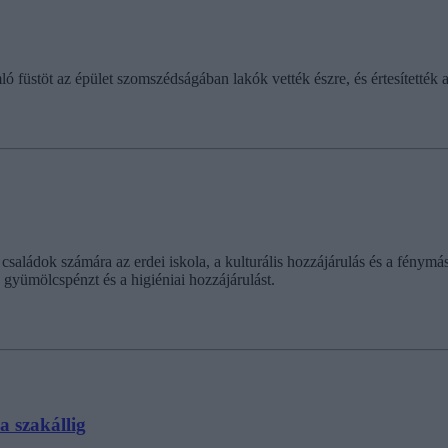
ló füstöt az épület szomszédságában lakók vették észre, és értesítették a
 a családok számára az erdei iskola, a kulturális hozzájárulás és a fénym
a gyümölcspénzt és a higiéniai hozzájárulást.
a szakállig