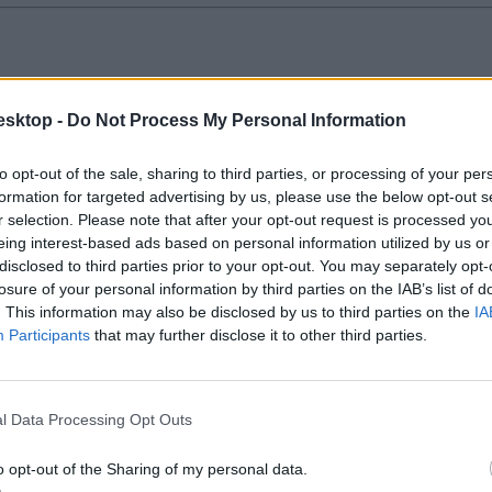
esktop -
Do Not Process My Personal Information
ránduláson – az intézmény igazgatója szerint szégyent hoztak az iskolára,
to opt-out of the sale, sharing to third parties, or processing of your per
formation for targeted advertising by us, please use the below opt-out s
r selection. Please note that after your opt-out request is processed y
eing interest-based ads based on personal information utilized by us or
disclosed to third parties prior to your opt-out. You may separately opt-
losure of your personal information by third parties on the IAB’s list of
. This information may also be disclosed by us to third parties on the
IA
 államban, miután több egyetemi hallgató kórházba került a fogyasztásu
Participants
that may further disclose it to other third parties.
l Data Processing Opt Outs
o opt-out of the Sharing of my personal data.