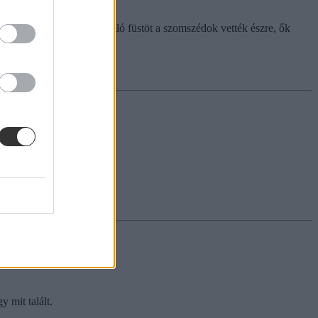
 a tanári szobából kiáramló füstöt a szomszédok vették észre, ők
 mit talált.