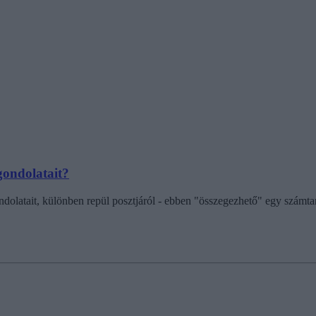
gondolatait?
atait, különben repül posztjáról - ebben "összegezhető" egy számtanpél