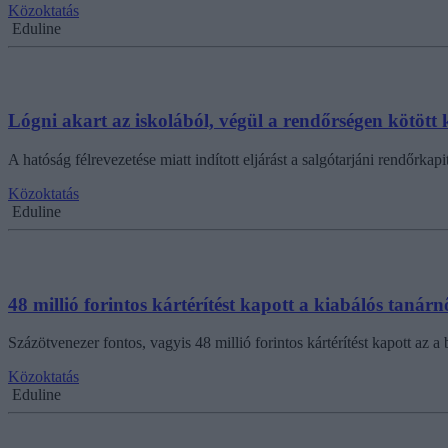
Közoktatás
Eduline
Lógni akart az iskolából, végül a rendőrségen kötött 
A hatóság félrevezetése miatt indított eljárást a salgótarjáni rendőrka
Közoktatás
Eduline
48 millió forintos kártérítést kapott a kiabálós tanárn
Százötvenezer fontos, vagyis 48 millió forintos kártérítést kapott az
Közoktatás
Eduline