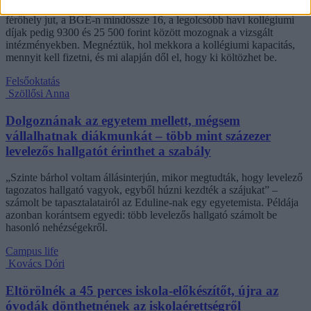
sem egységes. Míg a BME-n 100 újonnan felvett egyetemistára 76
férőhely jut, a BGE-n mindössze 16, a legolcsóbb havi kollégiumi
díjak pedig 9300 és 25 500 forint között mozognak a vizsgált
intézményekben. Megnéztük, hol mekkora a kollégiumi kapacitás,
mennyit kell fizetni, és mi alapján dől el, hogy ki költözhet be.
Felsőoktatás
Szöllősi Anna
Dolgoznának az egyetem mellett, mégsem
vállalhatnak diákmunkát – több mint százezer
levelezős hallgatót érinthet a szabály
„Szinte bárhol voltam állásinterjún, mikor megtudták, hogy levelező
tagozatos hallgató vagyok, egyből húzni kezdték a szájukat” –
számolt be tapasztalatairól az Eduline-nak egy egyetemista. Példája
azonban korántsem egyedi: több levelezős hallgató számolt be
hasonló nehézségekről.
Campus life
Kovács Dóri
Eltörölnék a 45 perces iskola-előkészítőt, újra az
óvodák dönthetnének az iskolaérettségről