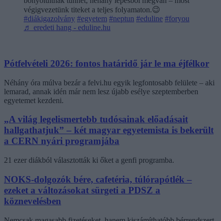
bonyolultnak tűnhet, néhány lépésből megvan – most
végigvezetünk titeket a teljes folyamaton.😉
#diákigazolvány
#egyetem
#neptun
#eduline
#foryou
♬ eredeti hang - eduline.hu
Pótfelvételi 2026: fontos határidő jár le ma éjfélkor
Néhány óra múlva bezár a felvi.hu egyik legfontosabb felülete – aki
lemarad, annak idén már nem lesz újabb esélye szeptemberben
egyetemet kezdeni.
„A világ legelismertebb tudósainak előadásait
hallgathatjuk” – két magyar egyetemista is bekerült
a CERN nyári programjába
21 ezer diákból választották ki őket a genfi programba.
NOKS-dolgozók bére, cafetéria, túlórapótlék –
ezeket a változásokat sürgeti a PDSZ a
köznevelésben
Nemcsak magasabb fizetéseket, hanem kiszámíthatóbb bérrendszert