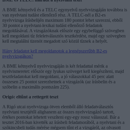
A BME kétnyelvű és a TELC egynyelvű nyelvvizsgáján továbbra is
van nyelvtani tudást ellenőrző rész. A TELC-nél a B2-es
nyelvvizsga írásbelijén maximum 180 pontot lehet szerezni, ebből
30 pontot a nyelvtani-lexikai tudást ellenőrző feladatok
megoldásával. A vizsgázóknak először egy egybefüggő szövegben
kell megoldani tíz feleletválasztós tesztkérdést, majd egy szövegben
kell megtalálni tizenöt megadott szó közül tíznek a helyét.
Hány feladatot kell megoldanotok a legnépszerűbb B2-es
nyelvvizsgákon?
A BME kétnyelvű nyelvvizsgáján is két feladattal mérik a
nyelvismeretet: először egy lyukas szöveget kell kiegészíteni, majd
tesztfeladatokat kell megoldani, a jó válaszokkal 45 perc alatt
összesen 25 pontot szerezhetnek a vizsgázók (az írásbelin és a
szóbelin a maximális pontszám 225).
Origó: eltűnt a rettegett teszt
A Rigó utcai nyelvvizsga ötven elemből álló feladatválasztós
nyelvtani tesztjétől alighanem az összes nyelvvizsgázó tartott,
értékes pontokat lehetett veszíteni egy-egy rossz válasszal. Bár a
tesztet 2016-ban kivették az írásbeli feladatsorából, a nyelvtani és a
szókincsbeli tudás mérése mégsem tűnt el a vizsgáról, az olvasott