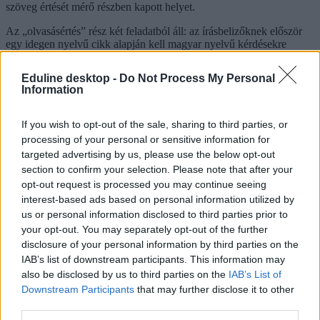
szöveg értését mérő részben kapott helyet.
Az „olvasásértés” rész két feladatból áll: az írásbelizőknek először
egy idegen nyelvű cikk alapján kell magyar nyelvű kérdésekre
válaszolni, majd egy lyukas szövegbe kell szavakat,
szókapcsolatokat behelyezni. Utóbbi feladat megoldásához - amely
Eduline desktop -
Do Not Process My Personal
az összesen 75 pontos írásbelin 10 pontot ér - szükség van a
Information
nyelvtani tudásra, a hiányzó kifejezéseket ugyanis elsősorban a
szókincsbeli és nyelvtani megfelelés alapján kell behelyezni, vagyis
a nyelvtani szabályok ismerete nélkül senki nem tudja megszerezni a
If you wish to opt-out of the sale, sharing to third parties, or
maximális pontszámot.
processing of your personal or sensitive information for
targeted advertising by us, please use the below opt-out
Euroexam: már nincs nyelvhelyességi mérés
section to confirm your selection. Please note that after your
Az Euroexam nyelvizsgán 2013 óta nincs nyelvhelyesség- és
opt-out request is processed you may continue seeing
szókincsmérés, az írásbelin és a szóbelin csak a négy készséget -
interest-based ads based on personal information utilized by
olvasott szöveg értése, íráskészség, hallott szöveg értése és
us or personal information disclosed to third parties prior to
beszédkészség - mérik, a vizsga így rövidebb (az egynyelvű 150
your opt-out. You may separately opt-out of the further
perces, a kétnyelvű 185 perces). Persze ez nem azt jelenti, hogy ha
disclosure of your personal information by third parties on the
Euroexam nyelvvizsgára jelentkeztek, félretehetitek a
nyelvkönyveket, és nem kell fejlesztenetek sem a szókincseteket,
IAB’s list of downstream participants. This information may
sem a nyelvtani tudásotokat - a nyelvhelyességet és a szókincset az
also be disclosed by us to third parties on the
IAB’s List of
íráskészség és a beszédkészség részben mérik, a hangsúly a
Downstream Participants
that may further disclose it to other
nyelvhelyességen mint a kommunikáció eszközén van.
third parties.