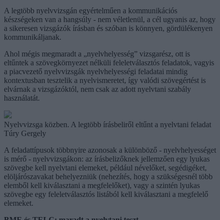
A legtöbb nyelvvizsgán egyértelműen a kommunikációs
készségeken van a hangsúly - nem véletlenül, a cél ugyanis az, hogy
a sikeresen vizsgázók írásban és szóban is könnyen, gördülékenyen
kommunikáljanak.
Ahol mégis megmaradt a „nyelvhelyesség” vizsgarész, ott is
eltűntek a szövegkörnyezet nélküli feleletválasztós feladatok, vagyis
a piacvezető nyelvvizsgák nyelvhelyességi feladatai mindig
kontextusban tesztelik a nyelvismeretet, így valódi szövegértést is
elvárnak a vizsgázóktól, nem csak az adott nyelvtani szabály
használatát.
Nyelvvizsga közben. A legtöbb írásbeliről eltűnt a nyelvtani feladat
Túry Gergely
A feladattípusok többnyire azonosak a különböző - nyelvhelyességet
is mérő - nyelvvizsgákon: az írásbelizőknek jellemzően egy lyukas
szövegbe kell nyelvtani elemeket, például névelőket, segédigéket,
elöljárószavakat behelyezniük (nehezítés, hogy a szükségesnél több
elemből kell kiválasztani a megfelelőket), vagy a szintén lyukas
szövegbe egy feleletválasztós listából kell kiválasztani a megfelelő
elemeket.
BME és TELC: maradt a nyelvtani teszt