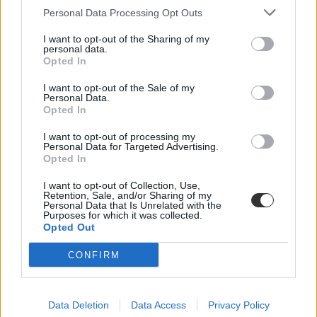
Nyelvvizsgára jelentkeznél? Ennyi feladatot kell megoldanod a
Personal Data Processing Opt Outs
kétnyelvű vizsgákon
nyelvtanulás
I want to opt-out of the Sharing of my
personal data.
euroexam
Opted In
nyelvoktatás
belföld
I want to opt-out of the Sale of my
nyelvtani teszt nyelvvizsga
Personal Data.
Opted In
Hozzászólások
I want to opt-out of processing my
Personal Data for Targeted Advertising.
Opted In
I want to opt-out of Collection, Use,
Retention, Sale, and/or Sharing of my
Personal Data that Is Unrelated with the
Purposes for which it was collected.
Opted Out
Több mint kétszer annyi diák jutott be a
felsőoktatásba, mint ahány kollégiumi férőhely
CONFIRM
összesen van
Nemcsak abban vannak jelentős különbségek az egyetemek között,
Data Deletion
Data Access
Privacy Policy
hogy hány kollégiumi férőhely jut a hallgatókra, a térítési díj összege