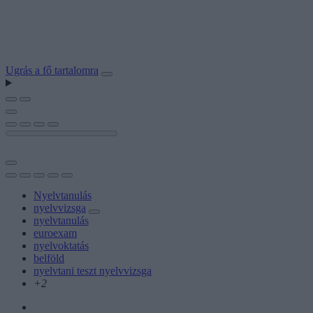
Ugrás a fő tartalomra
Nyelvtanulás
nyelvvizsga
nyelvtanulás
euroexam
nyelvoktatás
belföld
nyelvtani teszt nyelvvizsga
+2