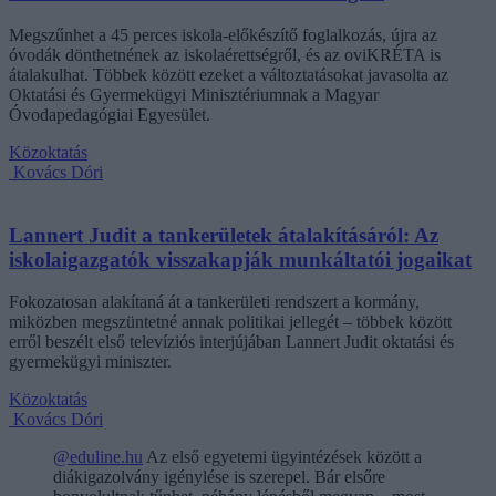
Megszűnhet a 45 perces iskola-előkészítő foglalkozás, újra az
óvodák dönthetnének az iskolaérettségről, és az oviKRÉTA is
átalakulhat. Többek között ezeket a változtatásokat javasolta az
Oktatási és Gyermekügyi Minisztériumnak a Magyar
Óvodapedagógiai Egyesület.
Közoktatás
Kovács Dóri
Lannert Judit a tankerületek átalakításáról: Az
iskolaigazgatók visszakapják munkáltatói jogaikat
Fokozatosan alakítaná át a tankerületi rendszert a kormány,
miközben megszüntetné annak politikai jellegét – többek között
erről beszélt első televíziós interjújában Lannert Judit oktatási és
gyermekügyi miniszter.
Közoktatás
Kovács Dóri
@eduline.hu
Az első egyetemi ügyintézések között a
diákigazolvány igénylése is szerepel. Bár elsőre