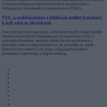
és minden ledolgozott túlóra kifizetését is szeretné elérni a
Pedagógusok Demokratikus Szakszervezete (PDSZ).
PSZ: a szakképzésben a felelősség mellett hatáskört
is kell adni az iskoláknak
Nem volt közvetlen egyeztetés a törvénytervezetről, mégis elküldte
részletes észrevételeit a Pedagógusok Szakszervezete (PSZ) a
szakminisztériumnak, melyben többek között egyetértettek a
kancellári rendszer megszüntetésével, de javasolják az oktató
elnevezés kivezetését és azt, hogy a főigazgatói poszthoz
pedagógusi végzettségre is legyen szükség.