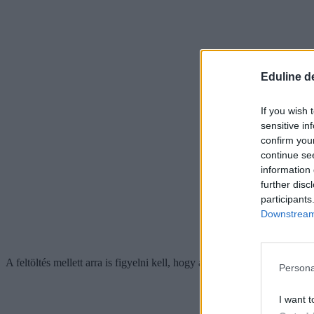
Eduline d
If you wish 
sensitive in
confirm you
continue se
information 
further disc
participants
Downstream 
A feltöltés mellett arra is figyelni kell, hogy az utolsó tanév év vég
Persona
I want t