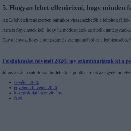
5. Hogyan lehet ellenőrizni, hogy minden 
Az E-felvételi rendszerben bármikor visszanézhetők a feltöltött fájlo
Arra is figyelnetek kell, hogy ha módosítjátok az ötödik tantárgyatoka
Egy a lényeg, hogy a pontszámítás szempontjából az a legbiztosabb, ha
Felsőoktatási felvételi 2026: így számíthatjátok ki a 
Július 23-án, csütörtökön hirdetik ki a ponthatárokat az egyetemi felvé
felvételi 2026
egyetemi felvételi 2026
középiskolai bizonyítvány
felvi