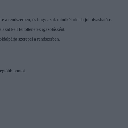
-e a rendszerben, és hogy azok mindkét oldala jól olvasható-e.
akat kell feltöltenetek igazolásként.
oldalpárja szerepel a rendszerben.
legtöbb pontot.