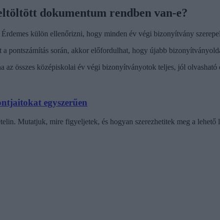
feltöltött dokumentum rendben van-e?
k. Érdemes külön ellenőrizni, hogy minden év végi bizonyítvány szerepel
t a pontszámítás során, akkor előfordulhat, hogy újabb bizonyítványoldal
 az összes középiskolai év végi bizonyítványotok teljes, jól olvasható 
pontjaitokat egyszerűen
telin. Mutatjuk, mire figyeljetek, és hogyan szerezhetitek meg a lehető 