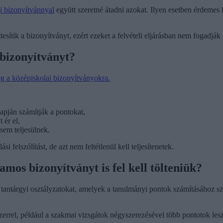
gi bizonyítvánnyal
együtt szeretné átadni azokat. Ilyen esetben érdemes 
esítik a bizonyítványt, ezért ezeket a felvételi eljárásban nem fogadják 
 bizonyítványt?
g a középiskolai bizonyítványokra.
lapján számítják a pontokat,
 ér el,
sem teljesülnek.
 felszólítást, de azt nem feltétlenül kell teljesítenetek.
mos bizonyítványt is fel kell tölteniük?
tantárgyi osztályzatokat, amelyek a tanulmányi pontok számításához sz
rel, például a szakmai vizsgátok négyszerezésével több pontotok lesz, 