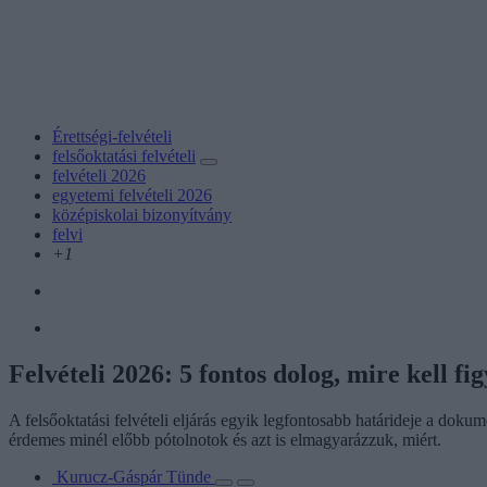
Érettségi-felvételi
felsőoktatási felvételi
felvételi 2026
egyetemi felvételi 2026
középiskolai bizonyítvány
felvi
+1
Felvételi 2026: 5 fontos dolog, mire kell fi
A felsőoktatási felvételi eljárás egyik legfontosabb határideje a dok
érdemes minél előbb pótolnotok és azt is elmagyarázzuk, miért.
Kurucz-Gáspár Tünde