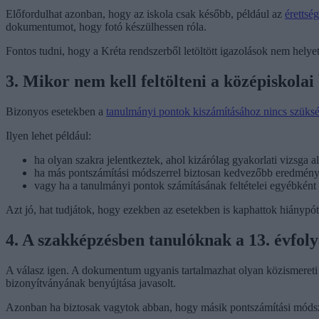
Előfordulhat azonban, hogy az iskola csak később, például az
érettsé
dokumentumot, hogy fotó készülhessen róla.
Fontos tudni, hogy a Kréta rendszerből letöltött igazolások nem helyett
3. Mikor nem kell feltölteni a középiskolai
Bizonyos esetekben a
tanulmányi pontok kiszámításához nincs szüksé
Ilyen lehet például:
ha olyan szakra jelentkeztek, ahol kizárólag gyakorlati vizsga a
ha más pontszámítási módszerrel biztosan kedvezőbb eredményt
vagy ha a tanulmányi pontok számításának feltételei egyébként 
Azt jó, hat tudjátok, hogy ezekben az esetekben is kaphattok hiánypótlási
4. A szakképzésben tanulóknak a 13. évfolya
A válasz igen. A dokumentum ugyanis tartalmazhat olyan közismereti 
bizonyítványának benyújtása javasolt.
Azonban ha biztosak vagytok abban, hogy másik pontszámítási módszer