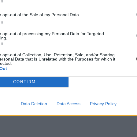
In
o opt-out of the Sale of my Personal Data.
In
 középiskolai bizonyítványt?
to opt-out of processing my Personal Data for Targeted
tványokat, hiszen ez az érettségire bocsátás egyik feltétele.
ing.
In
o opt-out of Collection, Use, Retention, Sale, and/or Sharing
ersonal Data that Is Unrelated with the Purposes for which it
lected.
Out
CONFIRM
Data Deletion
Data Access
Privacy Policy