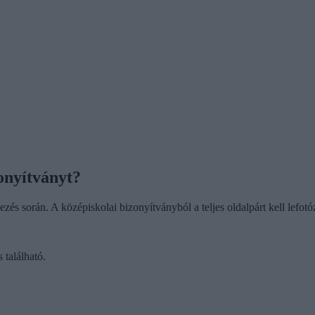
zonyítványt?
zés során. A középiskolai bizonyítványból a teljes oldalpárt kell lefot
 található.