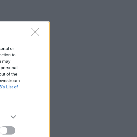
sonal or
ection to
ou may
 personal
out of the
 downstream
B’s List of
k.