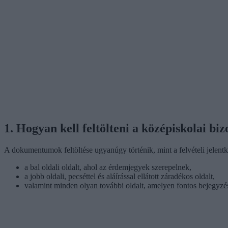
1. Hogyan kell feltölteni a középiskolai bi
A dokumentumok feltöltése ugyanúgy történik, mint a felvételi jelentke
a bal oldali oldalt, ahol az érdemjegyek szerepelnek,
a jobb oldali, pecséttel és aláírással ellátott záradékos oldalt,
valamint minden olyan további oldalt, amelyen fontos bejegyzés