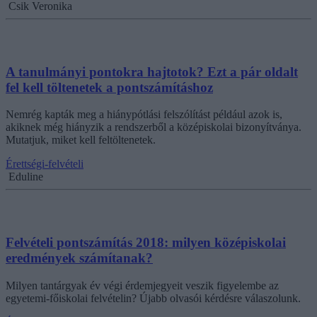
Csik Veronika
A tanulmányi pontokra hajtotok? Ezt a pár oldalt
fel kell töltenetek a pontszámításhoz
Nemrég kapták meg a hiánypótlási felszólítást például azok is,
akiknek még hiányzik a rendszerből a középiskolai bizonyítványa.
Mutatjuk, miket kell feltöltenetek.
Érettségi-felvételi
Eduline
Felvételi pontszámítás 2018: milyen középiskolai
eredmények számítanak?
Milyen tantárgyak év végi érdemjegyeit veszik figyelembe az
egyetemi-főiskolai felvételin? Újabb olvasói kérdésre válaszolunk.