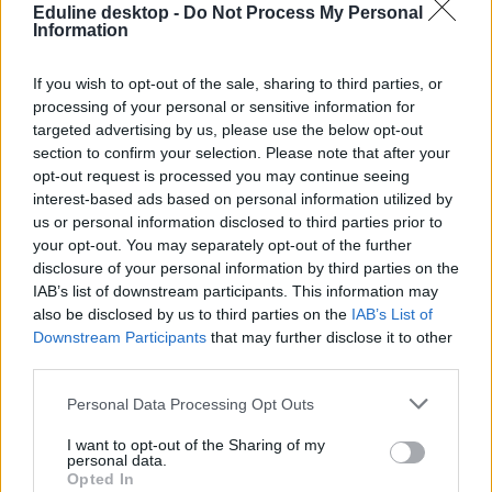
Eduline desktop -
Do Not Process My Personal
Information
If you wish to opt-out of the sale, sharing to third parties, or
processing of your personal or sensitive information for
targeted advertising by us, please use the below opt-out
section to confirm your selection. Please note that after your
opt-out request is processed you may continue seeing
interest-based ads based on personal information utilized by
Elveszett vagy megsemmisült? Ezzel pótolhatjátok a
us or personal information disclosed to third parties prior to
bizonyítványt a keresztféléves felvételin
your opt-out. You may separately opt-out of the further
disclosure of your personal information by third parties on the
Nem kell pánikolni, akkor is tudtok jelentkezni a keresztféléves
felvételire, ha nem találjátok a középiskolai bizonyítványotok.
IAB’s list of downstream participants. This information may
also be disclosed by us to third parties on the
IAB’s List of
Érettségi-felvételi
Downstream Participants
that may further disclose it to other
Gál Luca
third parties.
Personal Data Processing Opt Outs
I want to opt-out of the Sharing of my
personal data.
Opted In