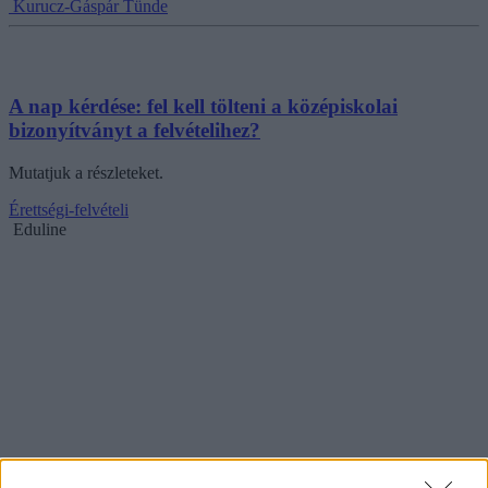
Kurucz-Gáspár Tünde
A nap kérdése: fel kell tölteni a középiskolai
bizonyítványt a felvételihez?
Mutatjuk a részleteket.
Érettségi-felvételi
Eduline