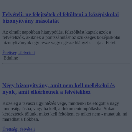
Felvételi: ne felejtsétek el feltölteni a középiskolai
bizonyítvány másolatát
Az elmúlt napokban hiánypótlási felszólítást kaptak azok a
felvételizők, akiknek a pontszámításhoz szükséges középiskolai
bizonyítványuk egy része vagy egésze hiányzik – írja a Felvi.
Érettségi-felvételi
Eduline
Négy bizonyítvány, amit nem kell mellékelni és
nyolc, amit elkérhetnek a felvételihez
Közeleg a tavaszi ügyintézés vége, mindenki belefogott a nagy
módosítgatásba, vagy ha kell, a dokumentumpótlásba. Sokan
kérdeztétek tőlünk, miket kell feltölteni és miket nem - mutatjuk, mi
maradhat a fiókban.
Érettségi-felvételi