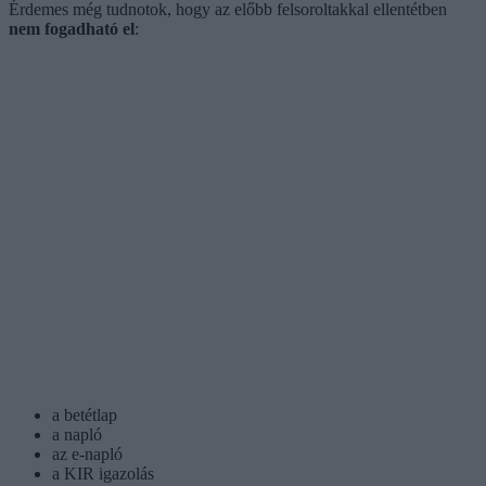
Érdemes még tudnotok, hogy az előbb felsoroltakkal ellentétben
nem fogadható el
:
a betétlap
a napló
az e-napló
a KIR igazolás