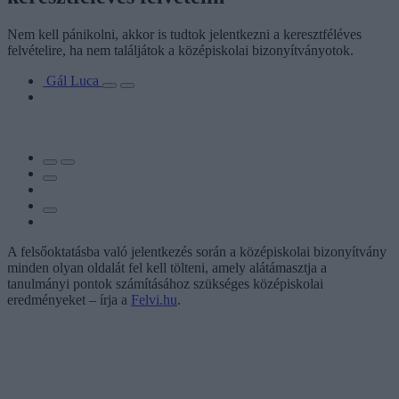
Nem kell pánikolni, akkor is tudtok jelentkezni a keresztféléves
felvételire, ha nem találjátok a középiskolai bizonyítványotok.
Gál Luca
A felsőoktatásba való jelentkezés során a középiskolai bizonyítvány
minden olyan oldalát fel kell tölteni, amely alátámasztja a
tanulmányi pontok számításához szükséges középiskolai
eredményeket – írja a
Felvi.hu
.