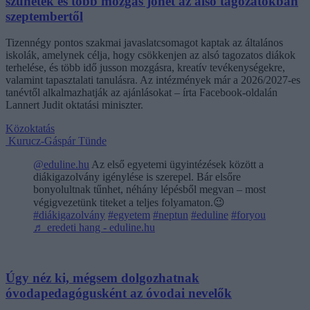
szünetek és több mozgás jöhet az alsó tagozatokban
szeptembertől
Tizennégy pontos szakmai javaslatcsomagot kaptak az általános
iskolák, amelynek célja, hogy csökkenjen az alsó tagozatos diákok
terhelése, és több idő jusson mozgásra, kreatív tevékenységekre,
valamint tapasztalati tanulásra. Az intézmények már a 2026/2027-es
tanévtől alkalmazhatják az ajánlásokat – írta Facebook-oldalán
Lannert Judit oktatási miniszter.
Közoktatás
Kurucz-Gáspár Tünde
@eduline.hu
Az első egyetemi ügyintézések között a
diákigazolvány igénylése is szerepel. Bár elsőre
bonyolultnak tűnhet, néhány lépésből megvan – most
végigvezetünk titeket a teljes folyamaton.😉
#diákigazolvány
#egyetem
#neptun
#eduline
#foryou
♬ eredeti hang - eduline.hu
Úgy néz ki, mégsem dolgozhatnak
óvodapedagógusként az óvodai nevelők