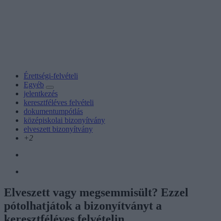
Érettségi-felvételi
Egyéb
jelentkezés
keresztféléves felvételi
dokumentumpótlás
középiskolai bizonyítvány
elveszett bizonyítvány
+2
Elveszett vagy megsemmisült? Ezzel
pótolhatjátok a bizonyítványt a
keresztféléves felvételin