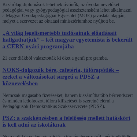
Kizárólag diplomások lehetnek óvónők, az óvodai nevelőket
pedagógiai vagy gyógypedagógiai asszisztensként lehet alkalmazni
a Magyar Óvodapedagógiai Egyesület (MOE) javaslata alapján,
melyet a szervezet az oktatási minisztériumhoz nyújtott be.
„A világ legelismertebb tudósainak előadásait
hallgathatjuk” – két magyar egyetemista is bekerült
a CERN nyári programjába
21 ezer diákból választották ki őket a genfi programba.
NOKS-dolgozók bére, cafetéria, túlórapótlék –
ezeket a változásokat sürgeti a PDSZ a
köznevelésben
Nemcsak magasabb fizetéseket, hanem kiszámíthatóbb bérrendszert
és minden ledolgozott túlóra kifizetését is szeretné elérni a
Pedagógusok Demokratikus Szakszervezete (PDSZ).
PSZ: a szakképzésben a felelősség mellett hatáskört
is kell adni az iskoláknak
Nem volt közvetlen egyeztetés a törvénytervezetről, mégis elküldte