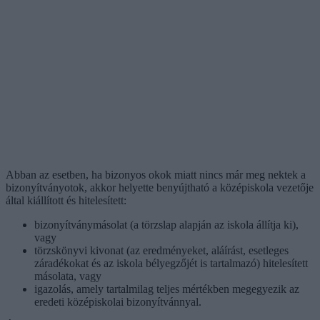
Abban az esetben, ha bizonyos okok miatt nincs már meg nektek a
bizonyítványotok, akkor helyette benyújtható a középiskola vezetője
által kiállított és hitelesített:
bizonyítványmásolat (a törzslap alapján az iskola állítja ki),
vagy
törzskönyvi kivonat (az eredményeket, aláírást, esetleges
záradékokat és az iskola bélyegzőjét is tartalmazó) hitelesített
másolata, vagy
igazolás, amely tartalmilag teljes mértékben megegyezik az
eredeti középiskolai bizonyítvánnyal.