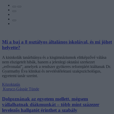
Mi a baj a 8 osztályos általános iskolával, és mi jöhet
helyette?
A kisiskolák tanárhiánya és a kisgimnáziumok elitképzővé válása
nem elszigetelt hibák, hanem a jelenlegi oktatási szerkezet
„erővonalai”, amelyek a rendszer gyökeres reformjáért kiáltanak Dr.
Gyarmathy Éva klinikai és neveléslélektani szakpszichológus,
egyetemi tanár szerint.
Közoktatás
Kurucz-Gáspár Tünde
Dolgoznának az egyetem mellett, mégsem
vállalhatnak diákmunkát – több mint százezer
levelezős hallgatót érinthet a szabály