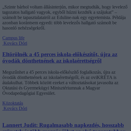
„Szinte bárhol voltam állásinterjún, mikor megtudták, hogy levelező
tagozatos hallgató vagyok, egyből húzni kezdték a szájukat” –
számolt be tapasztalatairól az Eduline-nak egy egyetemista. Példája
azonban korántsem egyedi: több levelezős hallgató számolt be
hasonló nehézségekről.
Campus life
Kovács Dóri
Eltörölnék a 45 perces iskola-előkészítőt, újra az
óvodák dönthetnének az iskolaérettségről
Megszűnhet a 45 perces iskola-előkészítő foglalkozás, újra az
óvodák dönthetnének az iskolaérettségről, és az oviKRÉTA is
átalakulhat. Többek között ezeket a változtatásokat javasolta az
Oktatási és Gyermekügyi Minisztériumnak a Magyar
Óvodapedagógiai Egyesület.
Közoktatás
Kovács Dóri
Lannert Judit: Rugalmasabb napkezdés, hosszabb