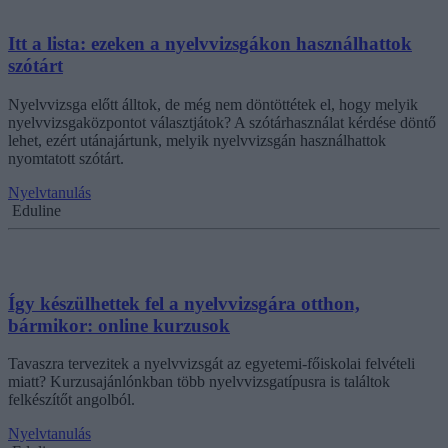
Itt a lista: ezeken a nyelvvizsgákon használhattok
szótárt
Nyelvvizsga előtt álltok, de még nem döntöttétek el, hogy melyik
nyelvvizsgaközpontot választjátok? A szótárhasználat kérdése döntő
lehet, ezért utánajártunk, melyik nyelvvizsgán használhattok
nyomtatott szótárt.
Nyelvtanulás
Eduline
Így készülhettek fel a nyelvvizsgára otthon,
bármikor: online kurzusok
Tavaszra tervezitek a nyelvvizsgát az egyetemi-főiskolai felvételi
miatt? Kurzusajánlónkban több nyelvvizsgatípusra is találtok
felkészítőt angolból.
Nyelvtanulás