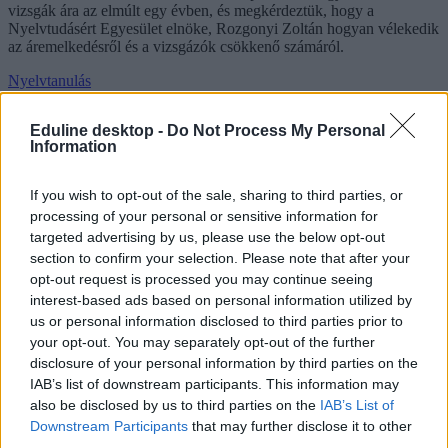
vizsgák ára az elmúlt egy évben, és megkérdeztük, hogy a
Nyelvtudásért Egyesület elnöke, Rozgonyi Zoltán hogyan vélekedik
az áremelkedésről és a vizsgázók csökkenő számáról.
Nyelvtanulás
Székács Linda
Eduline desktop -
Do Not Process My Personal
Information
Tényleg elvész a nyelvtudás jelentősége, ha nem lesz
If you wish to opt-out of the sale, sharing to third parties, or
kötelező a nyelvvizsga az egyetemeken? Úgy tűnik,
processing of your personal or sensitive information for
nem
targeted advertising by us, please use the below opt-out
section to confirm your selection. Please note that after your
Eltörölte a kötelező nyelvvizsgát a diplomaszerzéshez az ELTE,
opt-out request is processed you may continue seeing
Rozgonyi Zoltán, a Nyelvtudásért Egyesület és az Euroexam
interest-based ads based on personal information utilized by
Nyelvvizsgaközpont vezetője szerint viszont csak annyi történt,
us or personal information disclosed to third parties prior to
hogy a nyelvtudás fontossága "a kimeneti oldalról átkerült a
your opt-out. You may separately opt-out of the further
bemeneti oldalra".
disclosure of your personal information by third parties on the
Nyelvtanulás
IAB’s list of downstream participants. This information may
Székács Linda
also be disclosed by us to third parties on the
IAB’s List of
Downstream Participants
that may further disclose it to other
third parties.