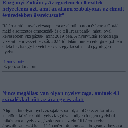
Rozgonyi Zoltán: „Az egyetemek elkezdték
helyretenni azt, amit az állami szabályozás az elmúlt
évtizedekben összekuszált”
Rájárt a rúd a nyelvvizsgapiacra az elmúlt három évben; a Covid,
majd a sorozatos amnesztiák és a téli „rezsipánik” miatt jóval
kevesebben vizsgáztak, mint 2019-ben. A nyelvtudás fontossága
viszont nem veszett el, sőt, 2024-től talán minden eddiginél jobban
értékelik, ha egy felvételiző csak egy kicsit is tud egy idegen
nyelven.
BrandContent
Szponzor tartalom
Nincs megállás: van olyan nyelvvizsga, aminek 43
százalékkal nőtt az ára egy év alatt
Alig találni olyan nyelvvizsgaközpontot, ahol 50 ezer forint alatt
tehetünk középszintű nyelvvizsgát valamilyen idegen nyelvből,
miközben a nyelvvizsgázók száma az elmúlt három évben
drasztikusan csökkent. Utánanéztünk, pontosan hogyan változott a