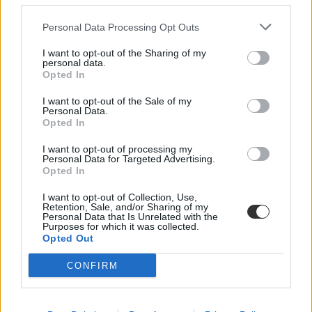
Personal Data Processing Opt Outs
Néhány hónap alatt nyolc-tízezer forinttal
emelkedett több népszerű nyelvvizsga díja
I want to opt-out of the Sharing of my
personal data.
Van olyan nyelvvizsgaközpont, ahol a tavaly árakhoz képest most
Opted In
tízezer forinttal kerül többe egy középszintű nyelvvizsga. Számítani
lehetett rá: a „régi” kata megszűnése, az újabb nyelvvizsga-
I want to opt-out of the Sale of my
amnesztia és az elszálló energiaárak sarokba szorították a
Personal Data.
nyelvoktatási piacot.
Opted In
Nyelvtanulás
I want to opt-out of processing my
Székács Linda
Personal Data for Targeted Advertising.
Opted In
I want to opt-out of Collection, Use,
Retention, Sale, and/or Sharing of my
Personal Data that Is Unrelated with the
Teljesen ellehetetlenítheti idén télen a
Purposes for which it was collected.
nyelvvizsgáztatást az iskolák és egyetemek
Opted Out
rezsispórolása
CONFIRM
A nyelvvizsgaközpontok is megérzik az elszabadult energiaárakat.
Ha nem találnak megoldást, télre be is zárhatnak.