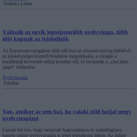
Székács Linda
Változik az egyik legnépszerűbb nyelvvizsga, több
időt kapnak az írásbelizők
Az Euroexam-vizsgákon több idő lesz az olvasott szöveg értését és
az íráskészséget tesztelő feladatok megoldására, a vizsgán a
korábbinál kevesebb műfaj kerülhet elő, és bevezetik a „checklist-
alapú” értékelést.
Nyelvtanulás
Eduline
Van, amikor az sem baj, ha valaki zöld hajjal megy
nyelvvizsgázni
Lassan két éve, hogy nemcsak hagyományos és számítógépes,
hanem online nyelvvizsgára is lehet jelentkezni itthon. Az online