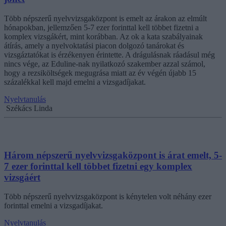
Több népszerű nyelvvizsgaközpont is emelt az árakon az elmúlt
hónapokban, jellemzően 5-7 ezer forinttal kell többet fizetni a
komplex vizsgákért, mint korábban. Az ok a kata szabályainak
átírás, amely a nyelvoktatási piacon dolgozó tanárokat és
vizsgáztatókat is érzékenyen érintette. A drágulásnak ráadásul még
nincs vége, az Eduline-nak nyilatkozó szakember azzal számol,
hogy a rezsiköltségek megugrása miatt az év végén újabb 15
százalékkal kell majd emelni a vizsgadíjakat.
Nyelvtanulás
Székács Linda
Három népszerű nyelvvizsgaközpont is árat emelt, 5-
7 ezer forinttal kell többet fizetni egy komplex
vizsgáért
Több népszerű nyelvvizsgaközpont is kénytelen volt néhány ezer
forinttal emelni a vizsgadíjakat.
Nyelvtanulás