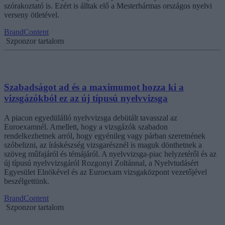
szórakoztató is. Ezért is álltak elő a Mesterhármas országos nyelvi
verseny ötletével.
BrandContent
Szponzor tartalom
Szabadságot ad és a maximumot hozza ki a
vizsgázókból ez az új típusú nyelvvizsga
A piacon egyedülálló nyelvvizsga debütált tavasszal az
Euroexamnél. Amellett, hogy a vizsgázók szabadon
rendelkezhetnek arról, hogy egyénileg vagy párban szeretnének
szóbelizni, az íráskészség vizsgarésznél is maguk dönthetnek a
szöveg műfajáról és témájáról. A nyelvvizsga-piac helyzetéről és az
új típusú nyelvvizsgáról Rozgonyi Zoltánnal, a Nyelvtudásért
Egyesület Elnökével és az Euroexam vizsgaközpont vezetőjével
beszélgettünk.
BrandContent
Szponzor tartalom