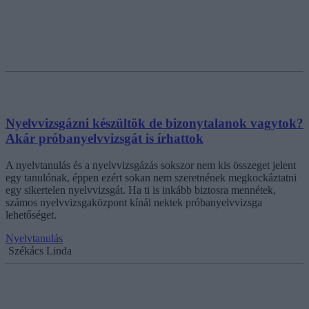
Nyelvvizsgázni készültök de bizonytalanok vagytok?
Akár próbanyelvvizsgát is írhattok
A nyelvtanulás és a nyelvvizsgázás sokszor nem kis összeget jelent
egy tanulónak, éppen ezért sokan nem szeretnének megkockáztatni
egy sikertelen nyelvvizsgát. Ha ti is inkább biztosra mennétek,
számos nyelvvizsgaközpont kínál nektek próbanyelvvizsga
lehetőséget.
Nyelvtanulás
Székács Linda