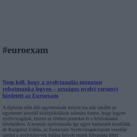
#euroexam
Nem kell, hogy a nyelvtanulás monoton
robotmunka legyen – országos nyelvi versenyt
hirdetett az Euroexam
A diploma előtt álló egyetemisták helyett ma már inkább az
egyetemre készülő középiskolások számára fontos, hogy legyen
nyelvvizsgájuk, hiszen az értékes pontokat ér a felsőoktatási
felvételiben. A komoly nyelvtanulás így egyre hamarabb kezdődik,
de Rozgonyi Zoltán, az Euroexam Nyelvvizsgaközpont vezetője
szerint a nyelvkönyvek bújása helyett ennek folyamata lehet