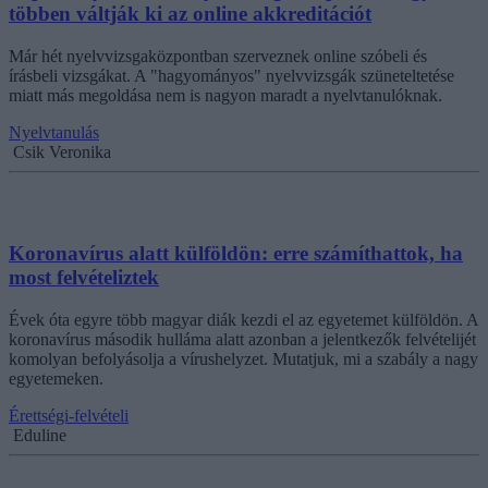
többen váltják ki az online akkreditációt
Már hét nyelvvizsgaközpontban szerveznek online szóbeli és
írásbeli vizsgákat. A "hagyományos" nyelvvizsgák szüneteltetése
miatt más megoldása nem is nagyon maradt a nyelvtanulóknak.
Nyelvtanulás
Csik Veronika
Koronavírus alatt külföldön: erre számíthattok, ha
most felvételiztek
Évek óta egyre több magyar diák kezdi el az egyetemet külföldön. A
koronavírus második hulláma alatt azonban a jelentkezők felvételijét
komolyan befolyásolja a vírushelyzet. Mutatjuk, mi a szabály a nagy
egyetemeken.
Érettségi-felvételi
Eduline