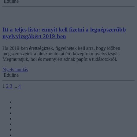
Eduline
Itt a teljes lista: ennyit kell fizetni a legnépszerűbb
nyelvvizsgákért 2019-ben
Ha 2019-ben érettségiztek, figyelnetek kell arra, hogy időben
megszerezzétek a pluszpontokat érő középfokú nyelvvizsgát.
Megmutatjuk, hol és mennyiért adnak papírt a tudásotokról.
Nyelvtanulás
Eduline
1
2
3
...
4