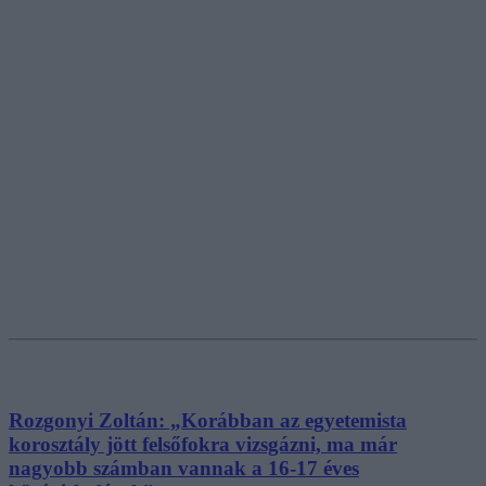
Rozgonyi Zoltán: „Korábban az egyetemista
korosztály jött felsőfokra vizsgázni, ma már
nagyobb számban vannak a 16-17 éves