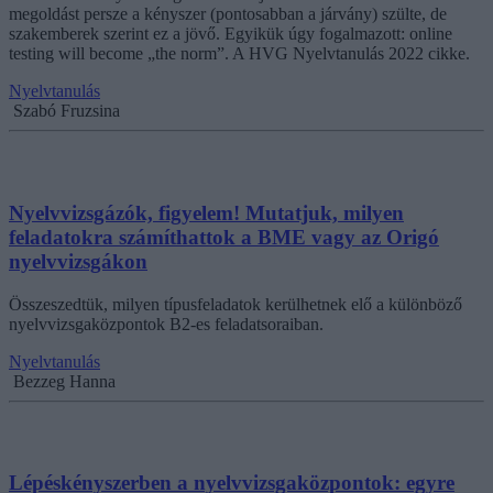
megoldást persze a kényszer (pontosabban a járvány) szülte, de
szakemberek szerint ez a jövő. Egyikük úgy fogalmazott: online
testing will become „the norm”. A HVG Nyelvtanulás 2022 cikke.
Nyelvtanulás
Szabó Fruzsina
Nyelvvizsgázók, figyelem! Mutatjuk, milyen
feladatokra számíthattok a BME vagy az Origó
nyelvvizsgákon
Összeszedtük, milyen típusfeladatok kerülhetnek elő a különböző
nyelvvizsgaközpontok B2-es feladatsoraiban.
Nyelvtanulás
Bezzeg Hanna
Lépéskényszerben a nyelvvizsgaközpontok: egyre