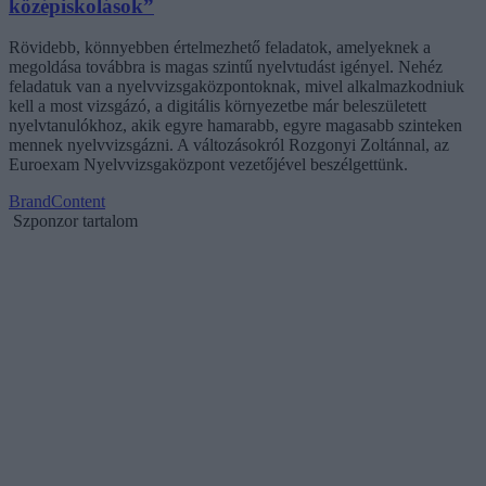
középiskolások”
Rövidebb, könnyebben értelmezhető feladatok, amelyeknek a
megoldása továbbra is magas szintű nyelvtudást igényel. Nehéz
feladatuk van a nyelvvizsgaközpontoknak, mivel alkalmazkodniuk
kell a most vizsgázó, a digitális környezetbe már beleszületett
nyelvtanulókhoz, akik egyre hamarabb, egyre magasabb szinteken
mennek nyelvvizsgázni. A változásokról Rozgonyi Zoltánnal, az
Euroexam Nyelvvizsgaközpont vezetőjével beszélgettünk.
BrandContent
Szponzor tartalom