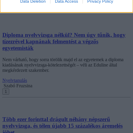
Data Deletion
Data Access
Privacy Policy
Közoktatás
Eduline
Diploma nyelvvizsga nélkül? Nem úgy tűnik, hogy
tízezrével kapnának felmentést a végzős
egyetemisták
Nem várható, hogy sorra törölik majd el az egyetemek a diploma
kiadásának nyelvvizsga-kötelezettségét – véli az Eduline által
megkérdezett szakember.
Nyelvtanulás
Szabó Fruzsina
1
Több ezer forinttal drágult néhány népszerű
nyelvvizsga, és télen újabb 15 százalékos áremelés
jöhet