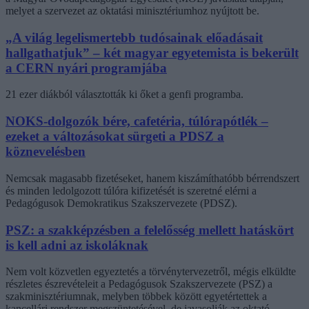
melyet a szervezet az oktatási minisztériumhoz nyújtott be.
„A világ legelismertebb tudósainak előadásait
hallgathatjuk” – két magyar egyetemista is bekerült
a CERN nyári programjába
21 ezer diákból választották ki őket a genfi programba.
NOKS-dolgozók bére, cafetéria, túlórapótlék –
ezeket a változásokat sürgeti a PDSZ a
köznevelésben
Nemcsak magasabb fizetéseket, hanem kiszámíthatóbb bérrendszert
és minden ledolgozott túlóra kifizetését is szeretné elérni a
Pedagógusok Demokratikus Szakszervezete (PDSZ).
PSZ: a szakképzésben a felelősség mellett hatáskört
is kell adni az iskoláknak
Nem volt közvetlen egyeztetés a törvénytervezetről, mégis elküldte
részletes észrevételeit a Pedagógusok Szakszervezete (PSZ) a
szakminisztériumnak, melyben többek között egyetértettek a
kancellári rendszer megszüntetésével, de javasolják az oktató