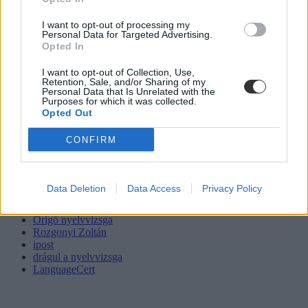
I want to opt-out of processing my
Personal Data for Targeted Advertising.
Opted In
I want to opt-out of Collection, Use,
Retention, Sale, and/or Sharing of my
Personal Data that Is Unrelated with the
Purposes for which it was collected.
Opted Out
CONFIRM
Data Deletion
Data Access
Privacy Policy
euroexam
nyelvoktatás
Origó nyelvvizsga
Rozgonyi Zoltán
ipost
drágul a nyelvvizsga
LanguageCert