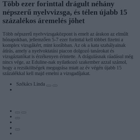
Több ezer forinttal drágult néhány
népszerű nyelvvizsga, és télen újabb 15
százalékos áremelés jöhet
Több népszerű nyelvvizsgaközpont is emelt az árakon az elmúlt
hónapokban, jellemzően 5-7 ezer forinttal kell többet fizetni a
komplex vizsgákért, mint korábban. Az ok a kata szabályainak
átírás, amely a nyelvoktatási piacon dolgozó tanárokat és
vizsgáztatókat is érzékenyen érintette. A drágulásnak ráadásul még
nincs vége, az Eduline-nak nyilatkozó szakember azzal számol,
hogy a rezsiköltségek megugrása miatt az év végén újabb 15
százalékkal kell majd emelni a vizsgadíjakat.
Székács Linda