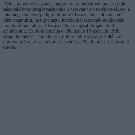
"Mivel a nyelvvizsgáztatás nagyon nagy mértékben támaszkodik a
másodállásban vizsgáztatást vállaló nyelvtanárok tevékenységére, a
kata megszüntetése pedig minimum 30 százalékos adóemelkedést
jelent számukra, ha ugyanazt a jövedelmet szeretnék megkeresni,
amit korábban, akkor 30 százalékkal magasabb díjakat kell
számlázniuk. Ezt kompenzálja a jellemzően 15 százalék körüli
vizsgadíjemelés" - mondta az Eduline-nak Rozgonyi Zoltán, az
Euroexam Nyelvvizsaközpont vezetője, a Nyelvtudásért Egyesület
elnöke.