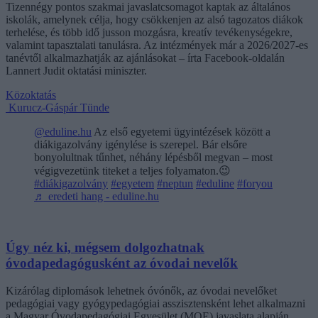
Tizennégy pontos szakmai javaslatcsomagot kaptak az általános
iskolák, amelynek célja, hogy csökkenjen az alsó tagozatos diákok
terhelése, és több idő jusson mozgásra, kreatív tevékenységekre,
valamint tapasztalati tanulásra. Az intézmények már a 2026/2027-es
tanévtől alkalmazhatják az ajánlásokat – írta Facebook-oldalán
Lannert Judit oktatási miniszter.
Közoktatás
Kurucz-Gáspár Tünde
@eduline.hu
Az első egyetemi ügyintézések között a
diákigazolvány igénylése is szerepel. Bár elsőre
bonyolultnak tűnhet, néhány lépésből megvan – most
végigvezetünk titeket a teljes folyamaton.😉
#diákigazolvány
#egyetem
#neptun
#eduline
#foryou
♬ eredeti hang - eduline.hu
Úgy néz ki, mégsem dolgozhatnak
óvodapedagógusként az óvodai nevelők
Kizárólag diplomások lehetnek óvónők, az óvodai nevelőket
pedagógiai vagy gyógypedagógiai asszisztensként lehet alkalmazni
a Magyar Óvodapedagógiai Egyesület (MOE) javaslata alapján,