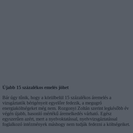
Újabb 15 százalékos emelés jöhet
Bár úgy tűnik, hogy a körülbelül 15 százalékos áremelés a
vizsgáztatók bérigényeit egyelőre fedezik, a megugró
energiaköltségeket még nem. Rozgonyi Zoltán szerint legkésőbb év
végén újabb, hasonló mértékű áremelkedés várható. Egész
egyszerűen azért, mert a nyelvoktatással, nyelvvizsgáztatással
foglalkozó intézmények máshogy nem tudják fedezni a költségeiket.