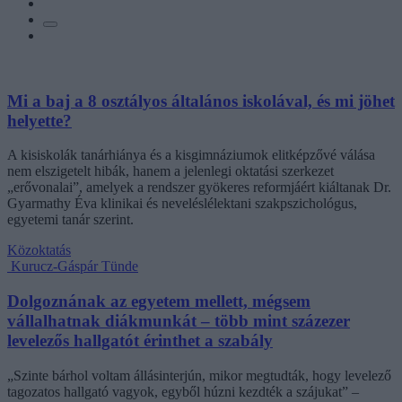
Mi a baj a 8 osztályos általános iskolával, és mi jöhet
helyette?
A kisiskolák tanárhiánya és a kisgimnáziumok elitképzővé válása
nem elszigetelt hibák, hanem a jelenlegi oktatási szerkezet
„erővonalai”, amelyek a rendszer gyökeres reformjáért kiáltanak Dr.
Gyarmathy Éva klinikai és neveléslélektani szakpszichológus,
egyetemi tanár szerint.
Közoktatás
Kurucz-Gáspár Tünde
Dolgoznának az egyetem mellett, mégsem
vállalhatnak diákmunkát – több mint százezer
levelezős hallgatót érinthet a szabály
„Szinte bárhol voltam állásinterjún, mikor megtudták, hogy levelező
tagozatos hallgató vagyok, egyből húzni kezdték a szájukat” –