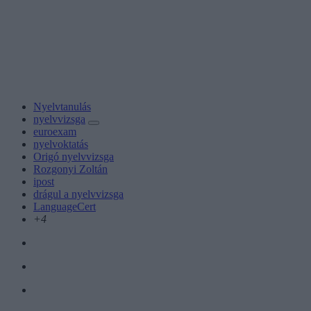
Nyelvtanulás
nyelvvizsga
euroexam
nyelvoktatás
Origó nyelvvizsga
Rozgonyi Zoltán
ipost
drágul a nyelvvizsga
LanguageCert
+4