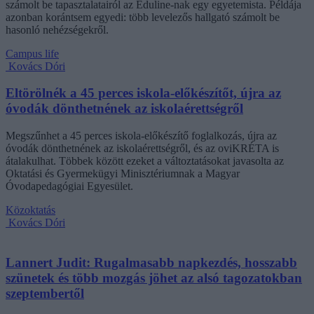
számolt be tapasztalatairól az Eduline-nak egy egyetemista. Példája
azonban korántsem egyedi: több levelezős hallgató számolt be
hasonló nehézségekről.
Campus life
Kovács Dóri
Eltörölnék a 45 perces iskola-előkészítőt, újra az
óvodák dönthetnének az iskolaérettségről
Megszűnhet a 45 perces iskola-előkészítő foglalkozás, újra az
óvodák dönthetnének az iskolaérettségről, és az oviKRÉTA is
átalakulhat. Többek között ezeket a változtatásokat javasolta az
Oktatási és Gyermekügyi Minisztériumnak a Magyar
Óvodapedagógiai Egyesület.
Közoktatás
Kovács Dóri
Lannert Judit: Rugalmasabb napkezdés, hosszabb
szünetek és több mozgás jöhet az alsó tagozatokban
szeptembertől