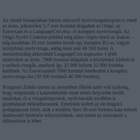
Az elmúlt hónapokban három népszerű nyelvvizsgaközpont is emelt
az árain, jellemzően 5-7 ezer forinttal drágultak az Origó, az
Euroexam és a LanguageCert rész- és komplex nyelvvizsgái. Az
Origó Nyelvi Centrum például még július végén emelt az árakon –
míg korábban 35 ezer forintba került egy komplex B2-es, vagyis
középfokú nyelvvizsga, addig most már 40 500 forint. A
nemzetközileg akkreditált LanguageCert augusztus 1-jétől
módosított az árain. 7000 forinttal drágultak a középfokú írásbeli és
a szóbeli vizsgák, amelyek így 25 900 helyett 32 900 forintba
kerülnek. Az Euroexamnél 7000 forinttal emelkedett a komplex
nyelvvizsga ára (39 500 forintról 46 500 forintra).
Rozgonyi Zoltán szerint az áremelésre főként azért volt szükség,
hogy megtartsák a katamódosítás miatt nehéz helyzetbe került
tanárokat, és a vizsgaközpontok, nyelviskolák továbbra is
gondtalanul működhessenek. Emelniük kellett az ott dolgozó
pedagógusok bérét, akik a korábbi, havi 50 ezer forintos kata helyett
átalányadó fizetésére kényszerülnek, ami ennek az összegnek a
többszöröse is lehet.