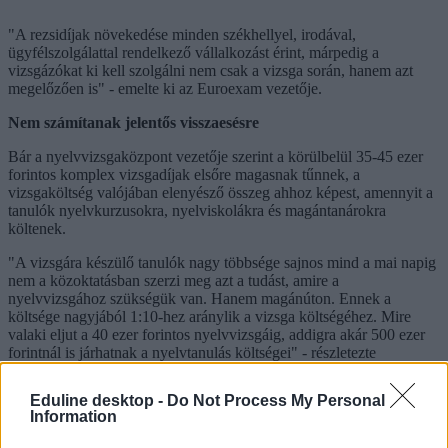
"A rezsidíjak növekedése minden székhellyel, irodával,
ügyfélszolgálattal rendelkező vállalkozást érint, márpedig a
vizsgázókat ki kell szolgálni nem csak a vizsga során, hanem azt
megelőzően is" - emelte ki az Euroexam vezetője.
Nem számítanak jelentős visszaesésre
Bár a nyelvvizsgaközpont vezetője szerint a körülbelül 35-45 ezer
forintos komplex vizsgadíjak elsőre magasnak tűnnek, a
vizsgaköltség valójában elenyésző összeg ahhoz képest, amennyit a
tanulók nyelvkurzusokra, nyelviskolákra és magántanárokra
költenek.
"A vizsgára készülő tanulók nagy többsége sajnos mind a mai napig
nem a közoktatásban szerzi meg azt a tudást, amire a
nyelvvizsgához szükségük van. Hanem magánúton. Ennek a
költsége nagyjából 1:10-hez aránylik a vizsga költségéhez. Mire
valaki eljut a 40 ezer forintos nyelvvizsgáig, addigra akár 500 ezer
forintnál is járhatnak a nyelvtanulás költségei" - részletezte
Rozgonyi Zoltán, hozzátéve: hosszú távon a nyelvtanulás költségei
ráadásul mindig megtérülnek.
Eduline desktop -
Do Not Process My Personal
Information