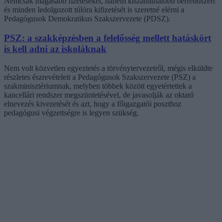
Nemcsak magasabb fizetéseket, hanem kiszámíthatóbb bérrendszert
és minden ledolgozott túlóra kifizetését is szeretné elérni a
Pedagógusok Demokratikus Szakszervezete (PDSZ).
PSZ: a szakképzésben a felelősség mellett hatáskört
is kell adni az iskoláknak
Nem volt közvetlen egyeztetés a törvénytervezetről, mégis elküldte
részletes észrevételeit a Pedagógusok Szakszervezete (PSZ) a
szakminisztériumnak, melyben többek között egyetértettek a
kancellári rendszer megszüntetésével, de javasolják az oktató
elnevezés kivezetését és azt, hogy a főigazgatói poszthoz
pedagógusi végzettségre is legyen szükség.