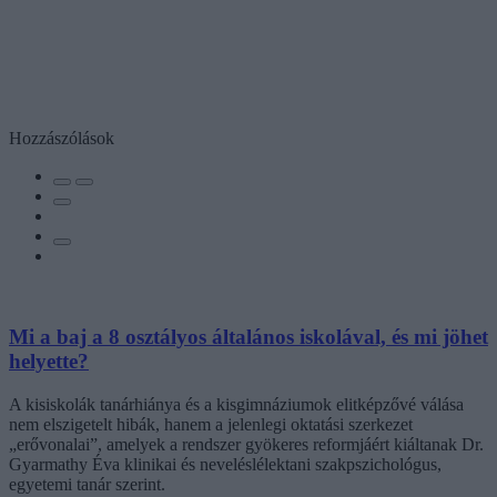
Hozzászólások
Mi a baj a 8 osztályos általános iskolával, és mi jöhet
helyette?
A kisiskolák tanárhiánya és a kisgimnáziumok elitképzővé válása
nem elszigetelt hibák, hanem a jelenlegi oktatási szerkezet
„erővonalai”, amelyek a rendszer gyökeres reformjáért kiáltanak Dr.
Gyarmathy Éva klinikai és neveléslélektani szakpszichológus,
egyetemi tanár szerint.