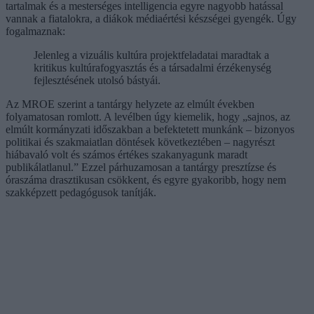
tartalmak és a mesterséges intelligencia egyre nagyobb hatással
vannak a fiatalokra, a diákok médiaértési készségei gyengék. Úgy
fogalmaznak:
Jelenleg a vizuális kultúra projektfeladatai maradtak a
kritikus kultúrafogyasztás és a társadalmi érzékenység
fejlesztésének utolsó bástyái.
Az MROE szerint a tantárgy helyzete az elmúlt években
folyamatosan romlott. A levélben úgy kiemelik, hogy „sajnos, az
elmúlt kormányzati időszakban a befektetett munkánk – bizonyos
politikai és szakmaiatlan döntések következtében – nagyrészt
hiábavaló volt és számos értékes szakanyagunk maradt
publikálatlanul.” Ezzel párhuzamosan a tantárgy presztízse és
óraszáma drasztikusan csökkent, és egyre gyakoribb, hogy nem
szakképzett pedagógusok tanítják.