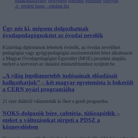
#diákigazolvány
#egyetem
#neptun
#eduline
#foryou
♬ eredeti hang - eduline.hu
Úgy néz ki, mégsem dolgozhatnak
óvodapedagógusként az óvodai nevelők
Kizárólag diplomások lehetnek óvónők, az óvodai nevelőket
pedagógiai vagy gyógypedagógiai asszisztensként lehet alkalmazni
a Magyar Óvodapedagógiai Egyesület (MOE) javaslata alapján,
melyet a szervezet az oktatási minisztériumhoz nyújtott be.
„A világ legelismertebb tudósainak előadásait
hallgathatjuk” – két magyar egyetemista is bekerült
a CERN nyári programjába
21 ezer diákból választották ki őket a genfi programba.
NOKS-dolgozók bére, cafetéria, túlórapótlék –
ezeket a változásokat sürgeti a PDSZ a
köznevelésben