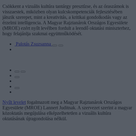
Csökkent a vizuális kultúra tantárgy presztízse, és az óraszámok is
visszaestek, miközben olyan kulcskompetenciák fejlesztésében
játszik szerepet, mint a kreativitás, a kritikai gondolkodás vagy az
érzelmi intelligencia. A Magyar Rajztanárok Országos Egyesülete
(MROE) ezért nyílt levélben fordult a leendő oktatási miniszterhez,
hogy felajánlja szakmai együttműködését.
Palotás Zsuzsanna
Nyílt levelet
fogalmazott meg a Magyar Rajztanárok Országos
Egyesülete (MROE) Lannert Juditnak. A szervezet szerint a magyar
közoktatás megújulása elképzelhetetlen a vizuális kultúra
oktatásának újragondolása nélkül.