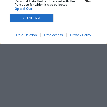
Personal Data that Is Unrelated with the
Purposes for which it was collected.
Opted Out
CONFIRM
rajzóra
rajztanár
Lannert Judit
oktatási miniszter
Data Deletion
Data Access
Privacy Policy