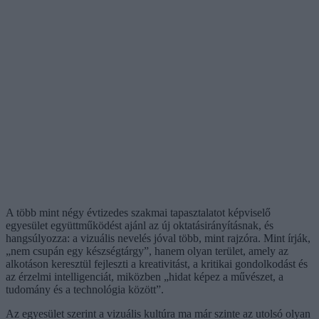
A több mint négy évtizedes szakmai tapasztalatot képviselő
egyesület együttműködést ajánl az új oktatásirányításnak, és
hangsúlyozza: a vizuális nevelés jóval több, mint rajzóra. Mint írják,
„nem csupán egy készségtárgy”, hanem olyan terület, amely az
alkotáson keresztül fejleszti a kreativitást, a kritikai gondolkodást és
az érzelmi intelligenciát, miközben „hidat képez a művészet, a
tudomány és a technológia között”.
Az egyesület szerint a vizuális kultúra ma már szinte az utolsó olyan