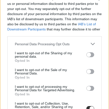
us or personal information disclosed to third parties prior to
your opt-out. You may separately opt-out of the further
Van, aki szuperhős, más villamosvezető szeretne
disclosure of your personal information by third parties on the
lenni, a legtöbb autista mégsem tud munkát vállalni
IAB’s list of downstream participants. This information may
also be disclosed by us to third parties on the
IAB’s List of
Április 2-án volt az autizmus világnapja. Ennek apropóján a Mars
Autistákért Alapítvány egy különleges rajzkiállítással hívta fel a
Downstream Participants
that may further disclose it to other
figyelmet arra, hogy az autizmussal élő gyerekeknek és fiataloknak
third parties.
is ugyanúgy vannak álmaik, mint bárki másnak – a rajzokon
keresztül pedig megmutatták, mik szeretnének lenni, ha felnőnek.
Personal Data Processing Opt Outs
I want to opt-out of the Sharing of my
personal data.
Opted In
I want to opt-out of the Sale of my
Personal Data.
Opted In
I want to opt-out of processing my
Personal Data for Targeted Advertising.
Opted In
I want to opt-out of Collection, Use,
Retention, Sale, and/or Sharing of my