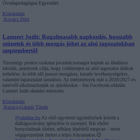
Óvodapedagógiai Egyesület.
Közoktatás
Kovács Dóri
Lannert Judit: Rugalmasabb napkezdés, hosszabb
szünetek és több mozgás jöhet az alsó tagozatokban
szeptembertől
Tizennégy pontos szakmai javaslatcsomagot kaptak az általános
iskolák, amelynek célja, hogy csökkenjen az alsó tagozatos diákok
terhelése, és több idő jusson mozgásra, kreatív tevékenységekre,
valamint tapasztalati tanulásra. Az intézmények már a 2026/2027-es
tanévtől alkalmazhatják az ajánlásokat – írta Facebook-oldalán
Lannert Judit oktatási miniszter.
Közoktatás
Kurucz-Gáspár Tünde
@eduline.hu
Az első egyetemi ügyintézések között a
diákigazolvány igénylése is szerepel. Bár elsőre
bonyolultnak tűnhet, néhány lépésből megvan – most
végigvezetünk titeket a teljes folyamaton.😉