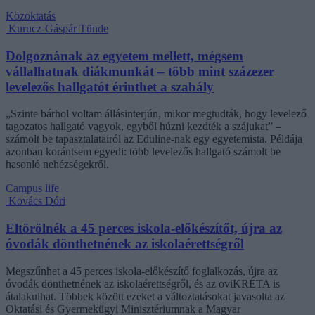
Közoktatás
Kurucz-Gáspár Tünde
Dolgoznának az egyetem mellett, mégsem
vállalhatnak diákmunkát – több mint százezer
levelezős hallgatót érinthet a szabály
„Szinte bárhol voltam állásinterjún, mikor megtudták, hogy levelező
tagozatos hallgató vagyok, egyből húzni kezdték a szájukat” –
számolt be tapasztalatairól az Eduline-nak egy egyetemista. Példája
azonban korántsem egyedi: több levelezős hallgató számolt be
hasonló nehézségekről.
Campus life
Kovács Dóri
Eltörölnék a 45 perces iskola-előkészítőt, újra az
óvodák dönthetnének az iskolaérettségről
Megszűnhet a 45 perces iskola-előkészítő foglalkozás, újra az
óvodák dönthetnének az iskolaérettségről, és az oviKRÉTA is
átalakulhat. Többek között ezeket a változtatásokat javasolta az
Oktatási és Gyermekügyi Minisztériumnak a Magyar