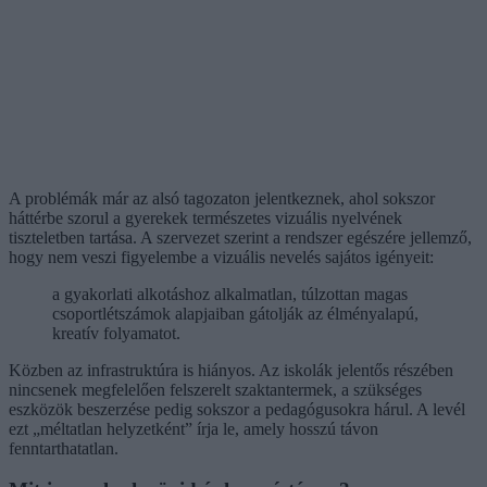
A problémák már az alsó tagozaton jelentkeznek, ahol sokszor
háttérbe szorul a gyerekek természetes vizuális nyelvének
tiszteletben tartása. A szervezet szerint a rendszer egészére jellemző,
hogy nem veszi figyelembe a vizuális nevelés sajátos igényeit:
a gyakorlati alkotáshoz alkalmatlan, túlzottan magas
csoportlétszámok alapjaiban gátolják az élményalapú,
kreatív folyamatot.
Közben az infrastruktúra is hiányos. Az iskolák jelentős részében
nincsenek megfelelően felszerelt szaktantermek, a szükséges
eszközök beszerzése pedig sokszor a pedagógusokra hárul. A levél
ezt „méltatlan helyzetként” írja le, amely hosszú távon
fenntarthatatlan.