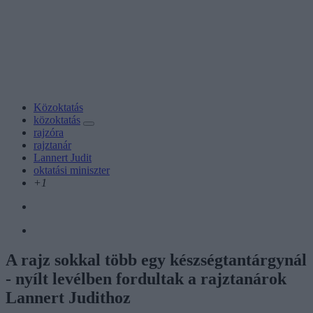
Közoktatás
közoktatás
rajzóra
rajztanár
Lannert Judit
oktatási miniszter
+1
A rajz sokkal több egy készségtantárgynál
- nyílt levélben fordultak a rajztanárok
Lannert Judithoz