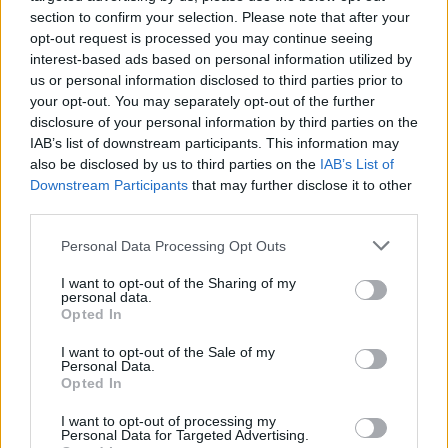
Közoktatás
section to confirm your selection. Please note that after your
Palotás Zsuzsanna
opt-out request is processed you may continue seeing
interest-based ads based on personal information utilized by
us or personal information disclosed to third parties prior to
your opt-out. You may separately opt-out of the further
A nap képe: nagyot megy a Facebookon a
disclosure of your personal information by third parties on the
mikulásos házi feladat
IAB’s list of downstream participants. This information may
also be disclosed by us to third parties on the
IAB’s List of
A feladat szokatlan megfogalmazása érdekes pluszjelentést kapott.
Downstream Participants
that may further disclose it to other
third parties.
Campus life
Csik Veronika
Personal Data Processing Opt Outs
I want to opt-out of the Sharing of my
personal data.
Opted In
I want to opt-out of the Sale of my
Personal Data.
Opted In
I want to opt-out of processing my
Personal Data for Targeted Advertising.