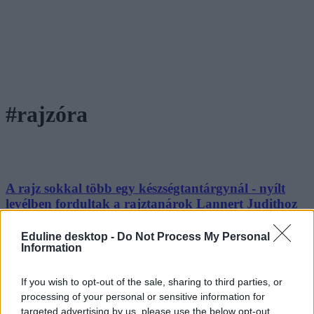
#rajzóra
A rajz sokkal több egy készségtantárgynál - nyílt
levélben fordultak a rajztanárok Lannert Judithoz
Csökkent a vizuális kultúra tantárgy presztízse, és az óraszámok is
Eduline desktop -
Do Not Process My Personal
visszaestek, miközben olyan kulcskompetenciák fejlesztésében
Information
játszik szerepet, mint a kreativitás, a kritikai gondolkodás vagy az
érzelmi intelligencia. A Magyar Rajztanárok Országos Egyesülete
(MROE) ezért nyílt levélben fordult a leendő oktatási miniszterhez,
If you wish to opt-out of the sale, sharing to third parties, or
hogy felajánlja szakmai együttműködését.
processing of your personal or sensitive information for
targeted advertising by us, please use the below opt-out