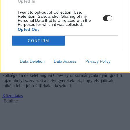
Opted In
I want to opt-out of Collection, Use,
Retention, Sale, and/or Sharing of my
Personal Data that Is Unrelated with the
Purposes for which it was collected.
Opted Out
CONFIRM
Rajzórákkal a graffitik ellen
Data Deletion
Data Access
Privacy Policy
Megelégelve a város utcáit csúfító graffitiket és eltávolításuk magas
költségeit a délkelet-angliai Crawley önkormányzata nyári graffiti
rajzműhelyt szervezett a helyi gyerekeknek, hogy elsajátítsák,
miként lehet jobb falfirkákat készíteni.
Közoktatás
Eduline