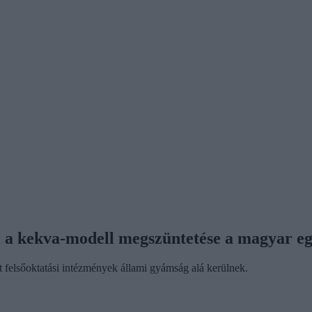
él a kekva-modell megszüntetése a magyar e
tt felsőoktatási intézmények állami gyámság alá kerülnek.