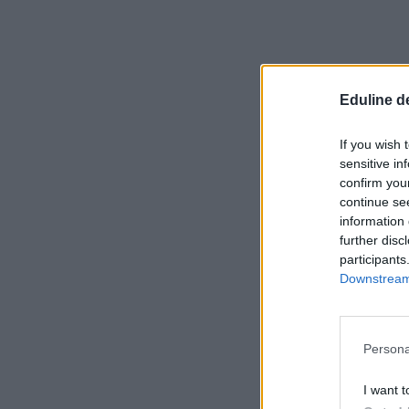
Eduline d
If you wish 
sensitive in
confirm you
continue se
information 
further disc
participants
Downstream 
Persona
I want t