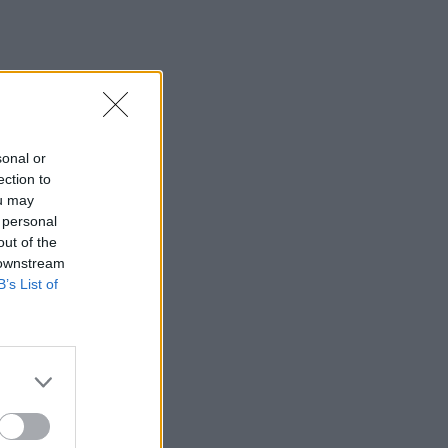
sonal or
ection to
ou may
 personal
out of the
 downstream
B’s List of