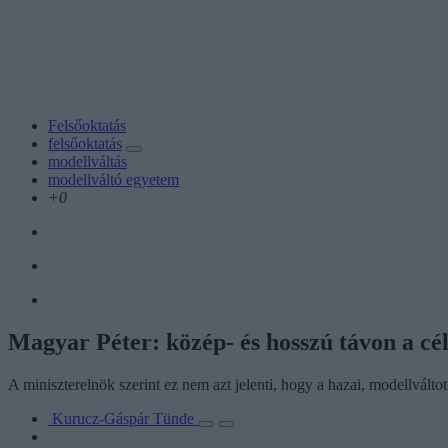
Felsőoktatás
felsőoktatás
modellváltás
modellváltó egyetem
+0
Magyar Péter: közép- és hosszú távon a c
A miniszterelnök szerint ez nem azt jelenti, hogy a hazai, modellválto
Kurucz-Gáspár Tünde