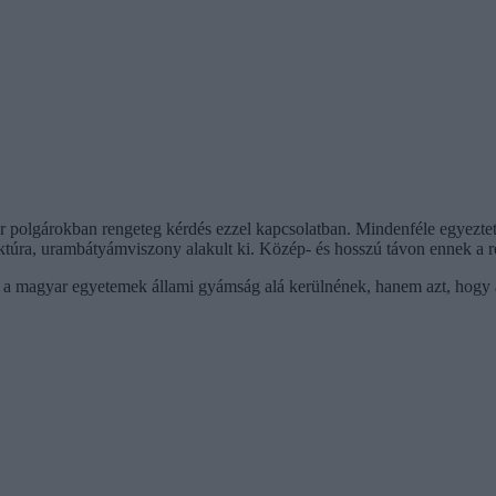
polgárokban rengeteg kérdés ezzel kapcsolatban. Mindenféle egyeztetés
truktúra, urambátyámviszony alakult ki. Közép- és hosszú távon ennek a r
ogy a magyar egyetemek állami gyámság alá kerülnének, hanem azt, hogy