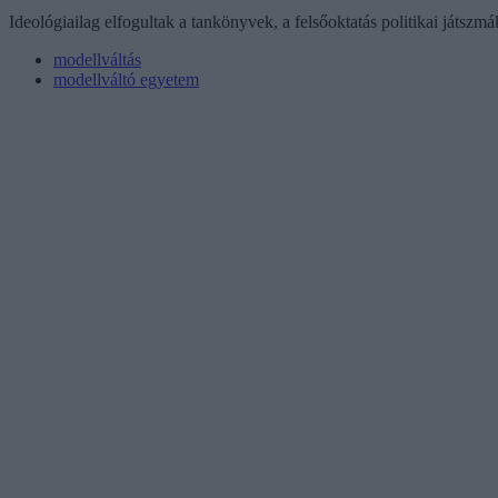
Ideológiailag elfogultak a tankönyvek, a felsőoktatás politikai játs
modellváltás
modellváltó egyetem