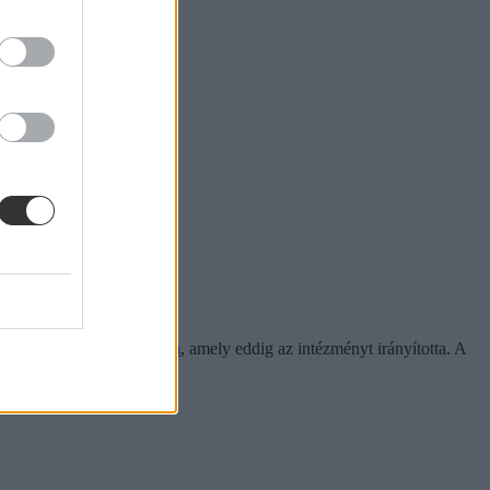
ma és felügyelőbizottsága
, amely eddig az intézményt irányította. A
tériumnak ajánlotta fel.