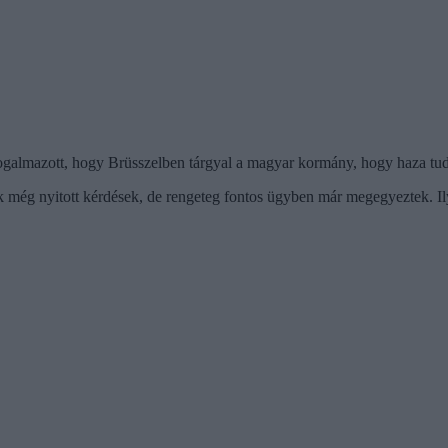
 fogalmazott, hogy Brüsszelben tárgyal a magyar kormány, hogy haza tud
k még nyitott kérdések, de rengeteg fontos ügyben már megegyeztek. I