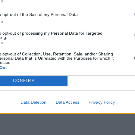
In
o opt-out of the Sale of my Personal Data.
In
to opt-out of processing my Personal Data for Targeted
ing.
In
o opt-out of Collection, Use, Retention, Sale, and/or Sharing
ersonal Data that Is Unrelated with the Purposes for which it
lected.
Out
CONFIRM
ndott a Moholy-Nagy Művészeti Egyetemért Alapítvány teljes kuratóriu
z alapítói jogokat az újonnan felálló, felsőoktatásért is felelős minisz
Data Deletion
Data Access
Privacy Policy