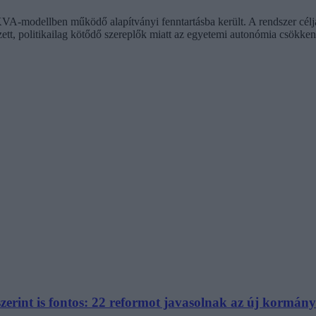
VA-modellben működő alapítványi fenntartásba került. A rendszer célj
tt, politikailag kötődő szereplők miatt az egyetemi autonómia csökken
rint is fontos: 22 reformot javasolnak az új kormán