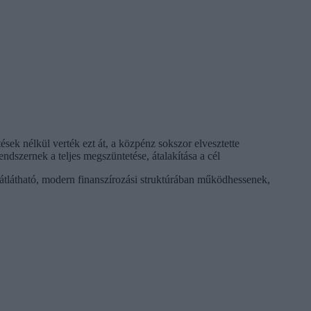
ek nélkül verték ezt át, a közpénz sokszor elvesztette
endszernek a teljes megszüntetése, átalakítása a cél
 átlátható, modern finanszírozási struktúrában működhessenek,