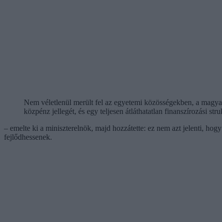
Nem véletlenül merült fel az egyetemi közösségekben, a magyar 
közpénz jellegét, és egy teljesen átláthatatlan finanszírozási s
– emelte ki a miniszterelnök, majd hozzátette: ez nem azt jelenti, h
fejlődhessenek.