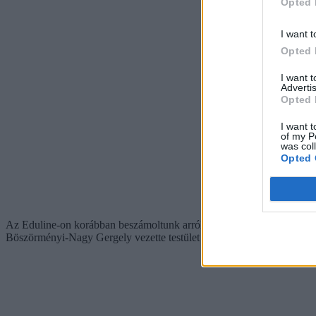
Opted 
I want t
Opted 
I want 
Advertis
Opted 
I want t
of my P
was col
Opted 
Az Eduline-on korábban beszámoltunk arról, hogy április végén
lemo
Böszörményi-Nagy Gergely vezette testület ezzel lezárta működését, és a