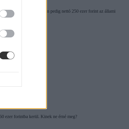
peratív doktori képzésben pedig nettó 250 ezer forint az állami
260 ezer forintba kerül. Kinek ne érné meg?