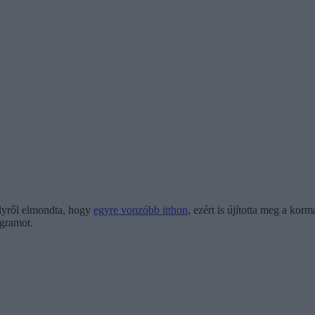
melyről elmondta, hogy
egyre vonzóbb itthon
, ezért is újította meg a ko
ogramot.