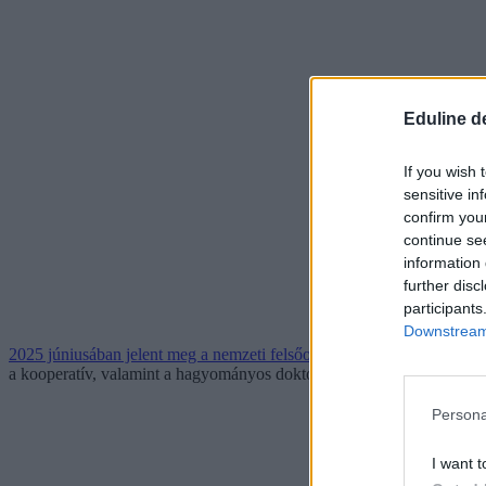
Eduline d
If you wish 
sensitive in
confirm you
continue se
information 
further disc
participants
Downstream 
2025 júniusában jelent meg a nemzeti felsőoktatásról szóló törvény m
a kooperatív, valamint a hagyományos doktori képzésre.
Persona
I want t