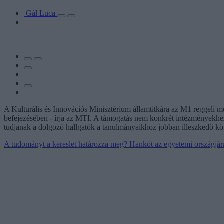
Gál Luca
A Kulturális és Innovációs Minisztérium államtitkára az M1 reggeli mű
befejezésében - írja az MTI. A támogatás nem konkrét intézményekhe
tudjanak a dolgozó hallgatók a tanulmányaikhoz jobban illeszkedő kö
A tudományt a kereslet határozza meg? Hankót az egyetemi országjárá