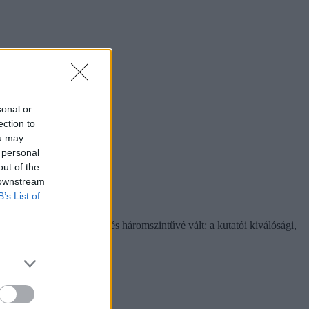
sonal or
ection to
ou may
 personal
out of the
 downstream
B’s List of
k értelmében a doktori képzés háromszintűvé vált: a kutatói kiválósági,