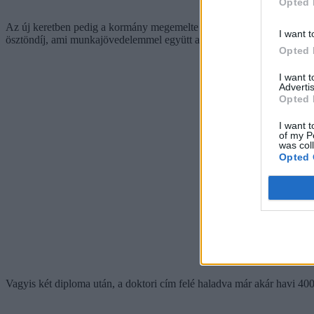
Opted 
Az új keretben pedig a kormány megemelte a támogatásokat is. A kivál
I want t
ösztöndíj, ami munkajövedelemmel együtt akár nettó 400 ezer forintra
Opted 
I want 
Advertis
Opted 
I want t
of my P
was col
Opted 
Vagyis két diploma után, a doktori cím felé haladva már akár havi 400