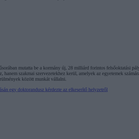
sorában mutatta be a kormány új, 28 milliárd forintos felsőoktatási pál
z, hanem szakmai szervezetekhez kerül, amelyek az egyetemek számára
rülmények között munkát vállalni.
sán egy doktorandusz kérdezte az elkeserítő helyzetről