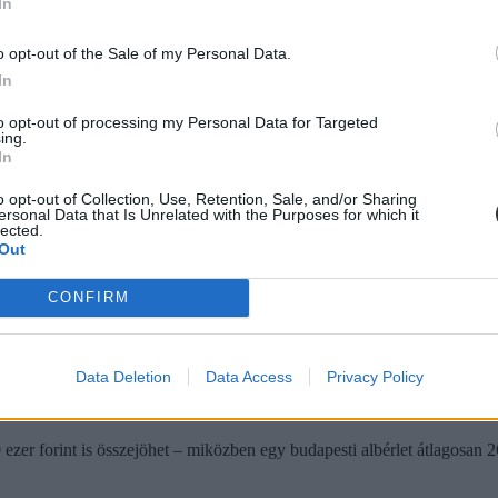
In
ósági programban részt vevők bruttó 600 ezer forintot kaphatnak, a koo
o opt-out of the Sale of my Personal Data.
 egészülhet ki.
In
to opt-out of processing my Personal Data for Targeted
ing.
In
o opt-out of Collection, Use, Retention, Sale, and/or Sharing
ersonal Data that Is Unrelated with the Purposes for which it
lected.
Out
CONFIRM
Data Deletion
Data Access
Privacy Policy
 ezer forint is összejöhet – miközben egy budapesti albérlet átlagosan 