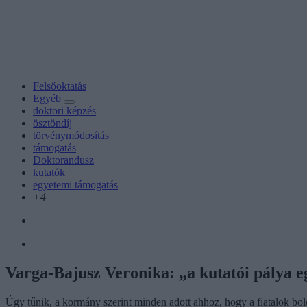
Felsőoktatás
Egyéb
doktori képzés
ösztöndíj
törvénymódosítás
támogatás
Doktorandusz
kutatók
egyetemi támogatás
+4
Varga-Bajusz Veronika: „a kutatói pálya e
Úgy tűnik, a kormány szerint minden adott ahhoz, hogy a fiatalok bold