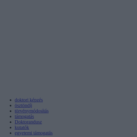
doktori képzés
ösztöndíj
törvénymódosítás
támogatás
Doktorandusz
kutatók
egyetemi támogatás