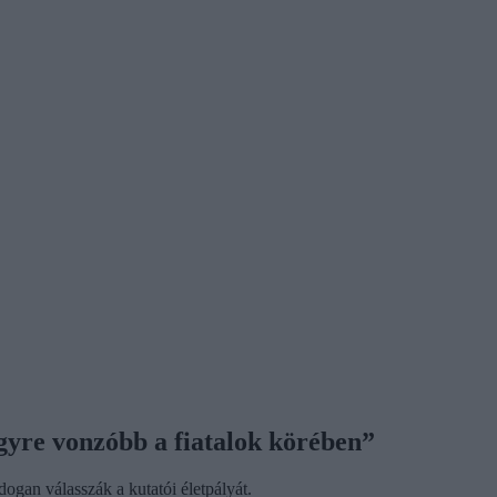
gyre vonzóbb a fiatalok körében”
ogan válasszák a kutatói életpályát.