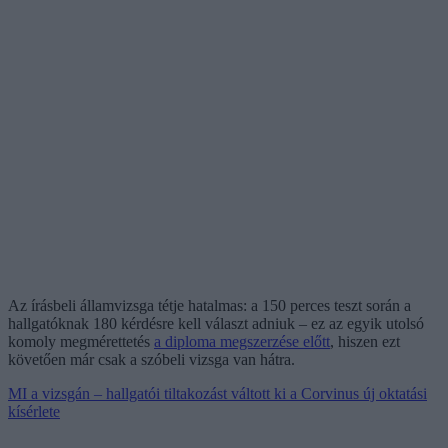
Az írásbeli államvizsga tétje hatalmas: a 150 perces teszt során a
hallgatóknak 180 kérdésre kell választ adniuk – ez az egyik utolsó
komoly megmérettetés
a diploma megszerzése előtt
, hiszen ezt
követően már csak a szóbeli vizsga van hátra.
MI a vizsgán – hallgatói tiltakozást váltott ki a Corvinus új oktatási
kísérlete