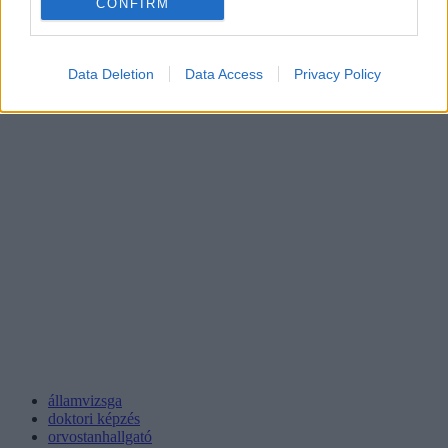
CONFIRM
Data Deletion
Data Access
Privacy Policy
államvizsga
doktori képzés
orvostanhallgató