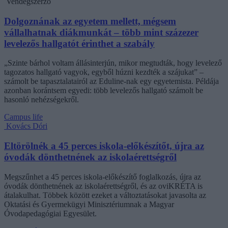
Vendégszerző
Dolgoznának az egyetem mellett, mégsem
vállalhatnak diákmunkát – több mint százezer
levelezős hallgatót érinthet a szabály
„Szinte bárhol voltam állásinterjún, mikor megtudták, hogy levelező
tagozatos hallgató vagyok, egyből húzni kezdték a szájukat” –
számolt be tapasztalatairól az Eduline-nak egy egyetemista. Példája
azonban korántsem egyedi: több levelezős hallgató számolt be
hasonló nehézségekről.
Campus life
Kovács Dóri
Eltörölnék a 45 perces iskola-előkészítőt, újra az
óvodák dönthetnének az iskolaérettségről
Megszűnhet a 45 perces iskola-előkészítő foglalkozás, újra az
óvodák dönthetnének az iskolaérettségről, és az oviKRÉTA is
átalakulhat. Többek között ezeket a változtatásokat javasolta az
Oktatási és Gyermekügyi Minisztériumnak a Magyar
Óvodapedagógiai Egyesület.