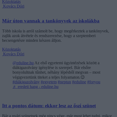
Közoktatás
Kovács Dóri
Már úton vannak a tankönyvek az iskolákba
Több iskola is arról számolt be, hogy megérkeztek a tankönyvek,
zajlik azok átvétele és rendszerezése, hogy a szeptemberi
becsengetésre minden készen álljon.
Közoktatás
Kovács Dóri
@eduline.hu
Az első egyetemi ügyintézések között a
diákigazolvány igénylése is szerepel. Bár elsőre
bonyolultnak tűnhet, néhány lépésből megvan – most
végigvezetünk titeket a teljes folyamaton.😉
#diákigazolvány
#egyetem
#neptun
#eduline
#foryou
♬ eredeti hang - eduline.hu
Itt a pontos dátum: ekkor lesz az őszi szünet
Bár a nyári szünetnek még nincs vége, már most lehet tudni, mikor