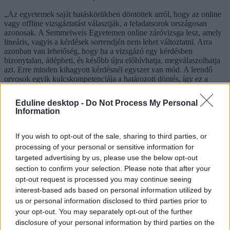
„Az egyetemek saját hatáskörükben döntöttek arról, hogy az online
vagy offline vizsgáztatást választják, a feladatsorok országosan
azonosak. A Semmelweis Egyetemen online záróvizsga lesz, amely
lineáris, vagyis a kérdések sorrendjén nem lehet változtatni. Arra
azonban van lehetőség, hogy ha a vizsgázó egy kérdésben
bizonytalan, átlépheti, és később újra előhívhatja, megválaszolhatja
azt. Erre minden kihagyott kérdésnél egyszer van mód. A leendő
orvosok egyik kulcskompetenciája a határozott döntés, így ez a
tesztforma a hallgatók számára nem testidegen, hanem elvárás. A
Semmelweis Egyetem végzős hallgatói egy próbavizsgán már
Eduline desktop -
Do Not Process My Personal
megismerhették a vizsgaprogramot, ahol azonnal feltehették a
Information
kérdéseiket, melyeket az egyetem megnyugtatóan megválaszolt.”
A Debreceni Egyetem azonban a tavalyi problémákból tanulva úgy
If you wish to opt-out of the sale, sharing to third parties, or
döntött, hogy idén teljesen visszatér a papíralapú vizsgáztatáshoz,
processing of your personal or sensitive information for
így biztosítva a zavartalan lebonyolítást:
targeted advertising by us, please use the below opt-out
section to confirm your selection. Please note that after your
„Az online írásbeli záróvizsgáknál korábban előforduló váratlan
informatikai problémák miatt a Debreceni Egyetem Általános
opt-out request is processed you may continue seeing
Orvostudományi Karának vezetése úgy döntött, hogy a zavartalan
interest-based ads based on personal information utilized by
lebonyolítás érdekében az intézmény hallgatói idén papíron töltik ki
us or personal information disclosed to third parties prior to
a 180 kérdésből álló feladatsort.”
your opt-out. You may separately opt-out of the further
disclosure of your personal information by third parties on the
A Pécsi Tudományegyetem – az előző évekhez hasonlóan - szintén