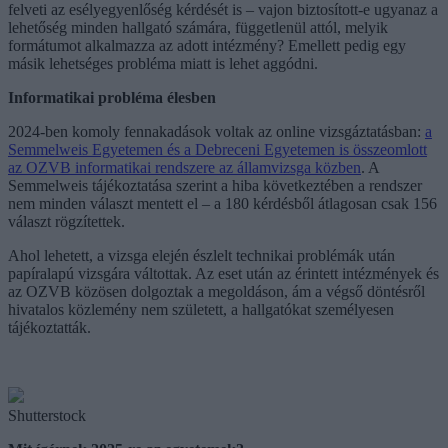
felveti az esélyegyenlőség kérdését is – vajon biztosított-e ugyanaz a
lehetőség minden hallgató számára, függetlenül attól, melyik
formátumot alkalmazza az adott intézmény? Emellett pedig egy
másik lehetséges probléma miatt is lehet aggódni.
Informatikai probléma élesben
2024-ben komoly fennakadások voltak az online vizsgáztatásban:
a
Semmelweis Egyetemen és a Debreceni Egyetemen is összeomlott
az OZVB informatikai rendszere az államvizsga közben
. A
Semmelweis tájékoztatása szerint a hiba következtében a rendszer
nem minden választ mentett el – a 180 kérdésből átlagosan csak 156
választ rögzítettek.
Ahol lehetett, a vizsga elején észlelt technikai problémák után
papíralapú vizsgára váltottak. Az eset után az érintett intézmények és
az OZVB közösen dolgoztak a megoldáson, ám a végső döntésről
hivatalos közlemény nem született, a hallgatókat személyesen
tájékoztatták.
Shutterstock