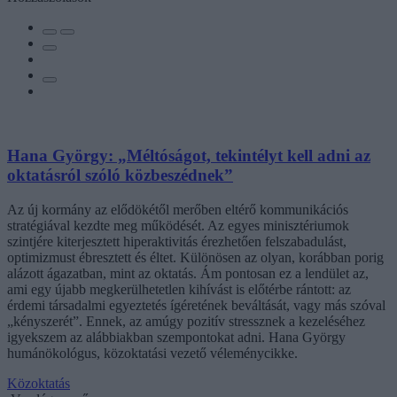
Hana György: „Méltóságot, tekintélyt kell adni az
oktatásról szóló közbeszédnek”
Az új kormány az elődökétől merőben eltérő kommunikációs
stratégiával kezdte meg működését. Az egyes minisztériumok
szintjére kiterjesztett hiperaktivitás érezhetően felszabadulást,
optimizmust ébresztett és éltet. Különösen az olyan, korábban porig
alázott ágazatban, mint az oktatás. Ám pontosan ez a lendület az,
ami egy újabb megkerülhetetlen kihívást is előtérbe rántott: az
érdemi társadalmi egyeztetés ígéretének beváltását, vagy más szóval
„kényszerét”. Ennek, az amúgy pozitív stressznek a kezeléséhez
igyekszem az alábbiakban szempontokat adni. Hana György
humánökológus, közoktatási vezető véleménycikke.
Közoktatás