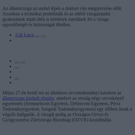
Az államvizsga az utolsó lépés a doktori cím megszerzése előtt.
Azonban a technikai problémák és az eltérő vizsgáztatási
gyakorlatok miatt idén is kérdések merülnek fel a vizsga
egyenlőségét és biztonságát illetően.
Gál Luca
Május 27-én kerül sor az általános orvostudományi karokon az
államvizsga írásbeli részére
, amelyet az ország négy orvosképző
egyetemén (Semmelweis Egyetem, Debreceni Egyetem, Pécsi
Tudományegyetem, Szegedi Tudományegyetem) egy időben írnak a
végzős hallgatók. A vizsgát pedig az Országos Orvos és
Gyógyszerész Záróvizsga Bizottság (OZVB) koordinálja.