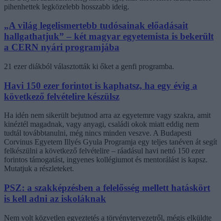
pihenhettek legközelebb hosszabb ideig.
„A világ legelismertebb tudósainak előadásait
hallgathatjuk” – két magyar egyetemista is bekerült
a CERN nyári programjába
21 ezer diákból választották ki őket a genfi programba.
Havi 150 ezer forintot is kaphatsz, ha egy évig a
következő felvételire készülsz
Ha idén nem sikerült bejutnod arra az egyetemre vagy szakra, amit
kinéztél magadnak, vagy anyagi, családi okok miatt eddig nem
tudtál továbbtanulni, még nincs minden veszve. A Budapesti
Corvinus Egyetem Illyés Gyula Programja egy teljes tanéven át segít
felkészülni a következő felvételire – ráadásul havi nettó 150 ezer
forintos támogatást, ingyenes kollégiumot és mentorálást is kapsz.
Mutatjuk a részleteket.
PSZ: a szakképzésben a felelősség mellett hatáskört
is kell adni az iskoláknak
Nem volt közvetlen egyeztetés a törvénytervezetről, mégis elküldte