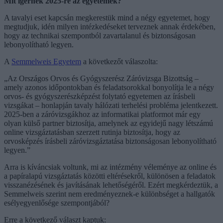
Mit ígérnek 2025-re az egyetemek?
A tavalyi eset kapcsán megkerestük mind a négy egyetemet, hogy
megtudjuk, idén milyen intézkedéseket terveznek annak érdekében,
hogy az technikai szempontból zavartalanul és biztonságosan
lebonyolítható legyen.
A
Semmelweis Egyetem
a következőt válaszolta:
„Az Országos Orvos és Gyógyszerész Záróvizsga Bizottság –
amely azonos időpontokban és feladatsorokkal bonyolítja le a négy
orvos- és gyógyszerészképzést folytató egyetemen az írásbeli
vizsgákat – honlapján tavaly hálózati terhelési probléma jelentkezett.
2025-ben a záróvizsgákhoz az informatikai platformot már egy
olyan külső partner biztosítja, amelynek az egyidejű nagy létszámú
online vizsgáztatásban szerzett rutinja biztosítja, hogy az
orvosképzés írásbeli záróvizsgáztatása biztonságosan lebonyolítható
legyen.”
Arra is kíváncsiak voltunk, mi az intézmény véleménye az online és
a papíralapú vizsgáztatás közötti eltérésekről, különösen a feladatok
visszanézésének és javításának lehetőségéről. Ezért megkérdeztük, a
Semmelweis szerint nem eredményeznek-e különbséget a hallgatók
esélyegyenlősége szempontjából?
Erre a következő választ kaptuk: