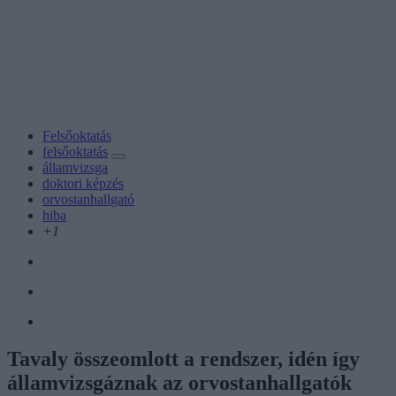
Felsőoktatás
felsőoktatás
államvizsga
doktori képzés
orvostanhallgató
hiba
+1
Tavaly összeomlott a rendszer, idén így
államvizsgáznak az orvostanhallgatók