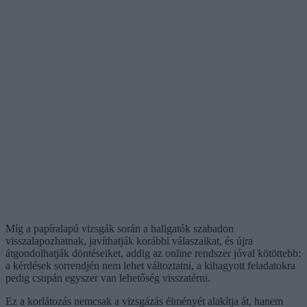
Míg a papíralapú vizsgák során a hallgatók szabadon
visszalapozhatnak, javíthatják korábbi válaszaikat, és újra
átgondolhatják döntéseiket, addig az online rendszer jóval kötöttebb:
a kérdések sorrendjén nem lehet változtatni, a kihagyott feladatokra
pedig csupán egyszer van lehetőség visszatérni.
Ez a korlátozás nemcsak a vizsgázás élményét alakítja át, hanem