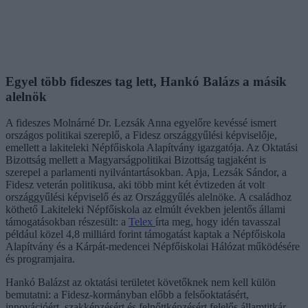
Egyel több fideszes tag lett, Hankó Balázs a másik
alelnök
A fideszes Molnárné Dr. Lezsák Anna egyelőre kevéssé ismert
országos politikai szereplő, a Fidesz országgyűlési képviselője,
emellett a lakiteleki Népfőiskola Alapítvány igazgatója. Az Oktatási
Bizottság mellett a Magyarságpolitikai Bizottság tagjaként is
szerepel a parlamenti nyilvántartásokban. Apja, Lezsák Sándor, a
Fidesz veterán politikusa, aki több mint két évtizeden át volt
országgyűlési képviselő és az Országgyűlés alelnöke. A családhoz
köthető Lakiteleki Népfőiskola az elmúlt években jelentős állami
támogatásokban részesült: a
Telex
írta meg, hogy idén tavasszal
például közel 4,8 milliárd forint támogatást kaptak a Népfőiskola
Alapítvány és a Kárpát-medencei Népfőiskolai Hálózat működésére
és programjaira.
Hankó Balázst az oktatási területet követőknek nem kell külön
bemutatni: a Fidesz-kormányban előbb a felsőoktatásért,
innovációért, szakképzésért és felnőttképzésért felelős államtitkár