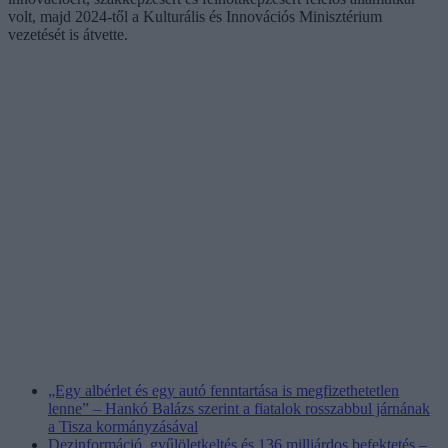
volt, majd 2024-től a Kulturális és Innovációs Minisztérium
vezetését is átvette.
„Egy albérlet és egy autó fenntartása is megfizethetetlen
lenne” – Hankó Balázs szerint a fiatalok rosszabbul járnának
a Tisza kormányzásával
Dezinformáció, gyűlöletkeltés és 136 milliárdos befektetés –