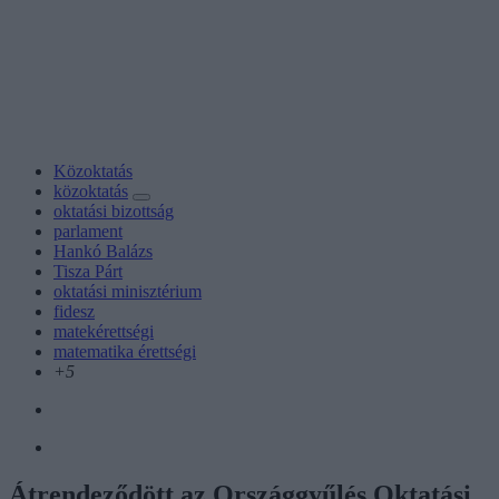
Közoktatás
közoktatás
oktatási bizottság
parlament
Hankó Balázs
Tisza Párt
oktatási minisztérium
fidesz
matekérettségi
matematika érettségi
+5
Átrendeződött az Országgyűlés Oktatási