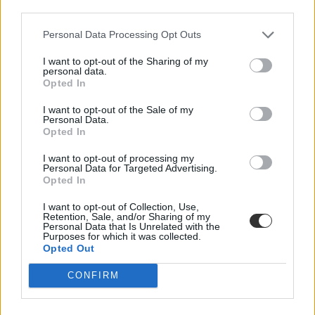
third parties.
Personal Data Processing Opt Outs
I want to opt-out of the Sharing of my
personal data.
Opted In
I want to opt-out of the Sale of my
Personal Data.
Opted In
I want to opt-out of processing my
oktatási bizottság
Personal Data for Targeted Advertising.
parlament
Opted In
Hankó Balázs
Tisza Párt
I want to opt-out of Collection, Use,
oktatási minisztérium
Retention, Sale, and/or Sharing of my
Personal Data that Is Unrelated with the
fidesz
Purposes for which it was collected.
matekérettségi
Opted Out
matematika érettségi
CONFIRM