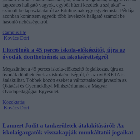
tagozatos hallgató vagyok, egyből húzni kezdték a szájukat” –
számolt be tapasztalatairól az Eduline-nak egy egyetemista. Példája
azonban korántsem egyedi: több levelezős hallgató számolt be
hasonló nehézségekről.
Campus life
Kovács Dóri
Eltörölnék a 45 perces iskola-előkészítőt, újra az
óvodák dönthetnének az iskolaérettségről
Megszűnhet a 45 perces iskola-előkészítő foglalkozás, újra az
óvodák dönthetnének az iskolaérettségről, és az oviKRÉTA is
átalakulhat. Többek között ezeket a változtatásokat javasolta az
Oktatási és Gyermekügyi Minisztériumnak a Magyar
Óvodapedagógiai Egyesület.
Közoktatás
Kovács Dóri
Lannert Judit a tankerületek átalakításáról: Az
iskolaigazgatók visszakapják munkáltatói jogaikat