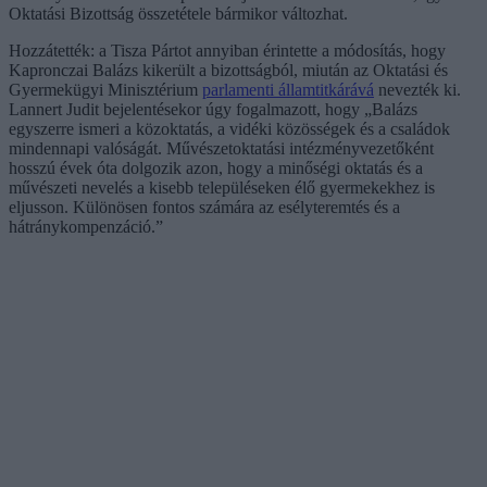
Oktatási Bizottság összetétele bármikor változhat.
Hozzátették: a Tisza Pártot annyiban érintette a módosítás, hogy
Kapronczai Balázs kikerült a bizottságból, miután az Oktatási és
Gyermekügyi Minisztérium
parlamenti államtitkárává
nevezték ki.
Lannert Judit bejelentésekor úgy fogalmazott, hogy „Balázs
egyszerre ismeri a közoktatás, a vidéki közösségek és a családok
mindennapi valóságát. Művészetoktatási intézményvezetőként
hosszú évek óta dolgozik azon, hogy a minőségi oktatás és a
művészeti nevelés a kisebb településeken élő gyermekekhez is
eljusson. Különösen fontos számára az esélyteremtés és a
hátránykompenzáció.”