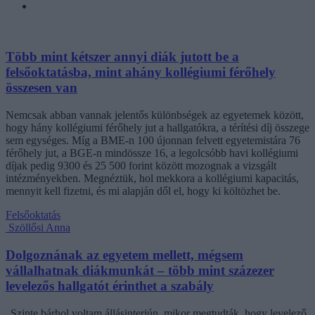
Több mint kétszer annyi diák jutott be a
felsőoktatásba, mint ahány kollégiumi férőhely
összesen van
Nemcsak abban vannak jelentős különbségek az egyetemek között,
hogy hány kollégiumi férőhely jut a hallgatókra, a térítési díj összege
sem egységes. Míg a BME-n 100 újonnan felvett egyetemistára 76
férőhely jut, a BGE-n mindössze 16, a legolcsóbb havi kollégiumi
díjak pedig 9300 és 25 500 forint között mozognak a vizsgált
intézményekben. Megnéztük, hol mekkora a kollégiumi kapacitás,
mennyit kell fizetni, és mi alapján dől el, hogy ki költözhet be.
Felsőoktatás
Szöllősi Anna
Dolgoznának az egyetem mellett, mégsem
vállalhatnak diákmunkát – több mint százezer
levelezős hallgatót érinthet a szabály
„Szinte bárhol voltam állásinterjún, mikor megtudták, hogy levelező