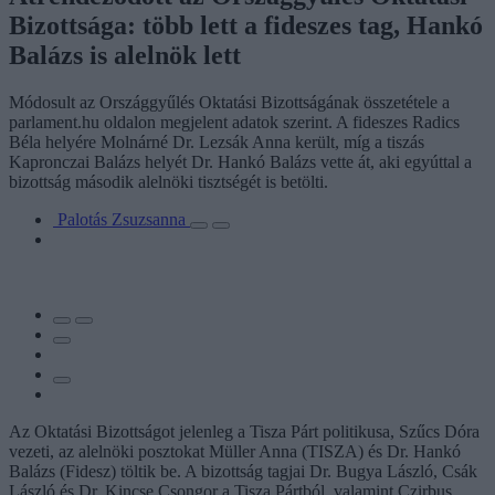
Bizottsága: több lett a fideszes tag, Hankó
Balázs is alelnök lett
Módosult az Országgyűlés Oktatási Bizottságának összetétele a
parlament.hu oldalon megjelent adatok szerint. A fideszes Radics
Béla helyére Molnárné Dr. Lezsák Anna került, míg a tiszás
Kapronczai Balázs helyét Dr. Hankó Balázs vette át, aki egyúttal a
bizottság második alelnöki tisztségét is betölti.
Palotás Zsuzsanna
Az Oktatási Bizottságot jelenleg a Tisza Párt politikusa, Szűcs Dóra
vezeti, az alelnöki posztokat Müller Anna (TISZA) és Dr. Hankó
Balázs (Fidesz) töltik be. A bizottság tagjai Dr. Bugya László, Csák
László és Dr. Kincse Csongor a Tisza Pártból, valamint Czirbus