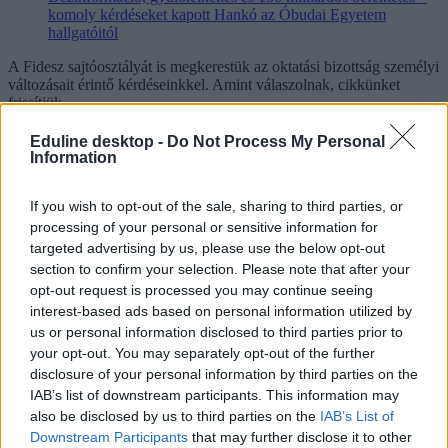
komoly kérdéseket kapott Hankó az Óbudai Egyetem
hallgatóitól
A Fidesz sajtóosztályát is megkerestük az oktatási bizottság személyi
változásait érintő kérdéseinkkel. Amint válaszolnak, cikkünket
frissítjük.
Eduline desktop -
Do Not Process My Personal
Information
Tanárok és iskolaigazgatók mellett Kincse Csongor
is bekerült az Országgyűlés Oktatási Bizottságába
If you wish to opt-out of the sale, sharing to third parties, or
processing of your personal or sensitive information for
Több gyakorló tanár, iskolaigazgató és oktatási szakember mellett a
targeted advertising by us, please use the below opt-out
frissen végzett orvos, Dr. Kincse Csongor is tagja lesz az
section to confirm your selection. Please note that after your
Országgyűlés nyolcfős Oktatási Bizottságának. A testületben a Tisza
opt-out request is processed you may continue seeing
Párt hat, a Fidesz két delegáltja dolgozik majd, és több olyan
szereplő is bekerült, akik hosszú évek óta a közoktatásban vagy az
interest-based ads based on personal information utilized by
oktatási intézményrendszerben dolgoznak.
us or personal information disclosed to third parties prior to
your opt-out. You may separately opt-out of the further
disclosure of your personal information by third parties on the
IAB’s list of downstream participants. This information may
also be disclosed by us to third parties on the
IAB’s List of
Downstream Participants
that may further disclose it to other