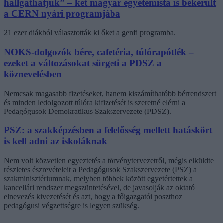
hallgathatjuk” – két magyar egyetemista is bekerült
a CERN nyári programjába
21 ezer diákból választották ki őket a genfi programba.
NOKS-dolgozók bére, cafetéria, túlórapótlék –
ezeket a változásokat sürgeti a PDSZ a
köznevelésben
Nemcsak magasabb fizetéseket, hanem kiszámíthatóbb bérrendszert
és minden ledolgozott túlóra kifizetését is szeretné elérni a
Pedagógusok Demokratikus Szakszervezete (PDSZ).
PSZ: a szakképzésben a felelősség mellett hatáskört
is kell adni az iskoláknak
Nem volt közvetlen egyeztetés a törvénytervezetről, mégis elküldte
részletes észrevételeit a Pedagógusok Szakszervezete (PSZ) a
szakminisztériumnak, melyben többek között egyetértettek a
kancellári rendszer megszüntetésével, de javasolják az oktató
elnevezés kivezetését és azt, hogy a főigazgatói poszthoz
pedagógusi végzettségre is legyen szükség.