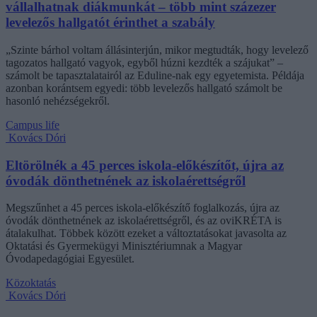
vállalhatnak diákmunkát – több mint százezer
levelezős hallgatót érinthet a szabály
„Szinte bárhol voltam állásinterjún, mikor megtudták, hogy levelező
tagozatos hallgató vagyok, egyből húzni kezdték a szájukat” –
számolt be tapasztalatairól az Eduline-nak egy egyetemista. Példája
azonban korántsem egyedi: több levelezős hallgató számolt be
hasonló nehézségekről.
Campus life
Kovács Dóri
Eltörölnék a 45 perces iskola-előkészítőt, újra az
óvodák dönthetnének az iskolaérettségről
Megszűnhet a 45 perces iskola-előkészítő foglalkozás, újra az
óvodák dönthetnének az iskolaérettségről, és az oviKRÉTA is
átalakulhat. Többek között ezeket a változtatásokat javasolta az
Oktatási és Gyermekügyi Minisztériumnak a Magyar
Óvodapedagógiai Egyesület.
Közoktatás
Kovács Dóri