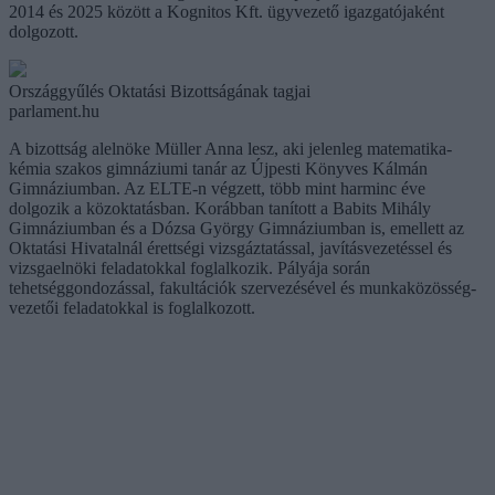
2014 és 2025 között a Kognitos Kft. ügyvezető igazgatójaként
dolgozott.
Országgyűlés Oktatási Bizottságának tagjai
parlament.hu
A bizottság alelnöke Müller Anna lesz, aki jelenleg matematika-
kémia szakos gimnáziumi tanár az Újpesti Könyves Kálmán
Gimnáziumban. Az ELTE-n végzett, több mint harminc éve
dolgozik a közoktatásban. Korábban tanított a Babits Mihály
Gimnáziumban és a Dózsa György Gimnáziumban is, emellett az
Oktatási Hivatalnál érettségi vizsgáztatással, javításvezetéssel és
vizsgaelnöki feladatokkal foglalkozik. Pályája során
tehetséggondozással, fakultációk szervezésével és munkaközösség-
vezetői feladatokkal is foglalkozott.