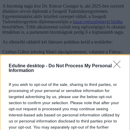
A bizottság tagja lesz Dr. Kincse Csongor is, aki 2025-ben szerzett
általános orvosi diplomát a Szegedi Tudományegyetemen.
Egyetemistaként aktív közéleti szerepet vállalt, a Szegedi
Tudományegyetem diplomaosztóján a
hazai egészségügyet bírálta
beszédében. Több alkalommal szólalt meg egészségügyi és oktatási
témákban is, a parlamenti bizottságnak pedig ő a legfiatalabb tagja.
Az ellenzéki oldalról két fideszes politikus kerül a testületbe:
Czirbus Gábor jelenleg Makó alpolgármestere, valamint a Fidesz–
KDNP Csongrád-Csanád vármegyei 4-es választókerületének
politikusa. Több sajtóhír szerint korábban
pedagógusként dolgozott
,
Eduline desktop -
Do Not Process My Personal
mielőtt politikai pályára lépett volna. A helyi önkormányzatban és
Information
térségi politikában évek óta aktív szerepet vállal.
Radics Béla a Fővárosi Közgyűlés Fidesz–KDNP-frakciójának
If you wish to opt-out of the sale, sharing to third parties, or
tagja, közgazdász végzettségű politikus. Emellett az erzsébetvárosi
processing of your personal or sensitive information for
Fidesz alelnöke is. Az elmúlt években főként budapesti
targeted advertising by us, please use the below opt-out
önkormányzati politikával foglalkozott.
section to confirm your selection. Please note that after your
opt-out request is processed you may continue seeing
interest-based ads based on personal information utilized by
Lannert Juditot váratlanul érte a miniszteri felkérés,
us or personal information disclosed to third parties prior to
de pontosan látja, hol vannak a problémák az
your opt-out. You may separately opt-out of the further