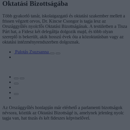
Oktatási Bizottságába
Több gyakorló tanár, iskolaigazgató és oktatási szakember mellett a
frissen végzett orvos, Dr. Kincse Csongor is tagja lesz az
Országgyűlés nyolcfős Oktatási Bizottságának. A testületben a Tisza
Párt hat, a Fidesz két delegáltja dolgozik majd, és több olyan
szereplő is bekerült, akik hosszú évek óta a közoktatásban vagy az
oktatási intézményrendszerben dolgoznak.
Palotás Zsuzsanna
Az Országgyűlés honlapján már elérhető a parlamenti bizottságok
névsora, köztük az Oktatási Bizottságé is, amelynek jelenleg nyolc
tagja van, hat tiszás és két fideszes képviselővel.