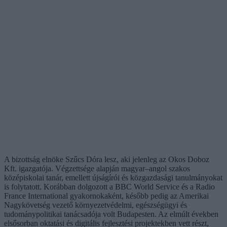
A bizottság elnöke Szűcs Dóra lesz, aki jelenleg az Okos Doboz
Kft. igazgatója. Végzettsége alapján magyar–angol szakos
középiskolai tanár, emellett újságírói és közgazdasági tanulmányokat
is folytatott. Korábban dolgozott a BBC World Service és a Radio
France International gyakornokaként, később pedig az Amerikai
Nagykövetség vezető környezetvédelmi, egészségügyi és
tudománypolitikai tanácsadója volt Budapesten. Az elmúlt években
elsősorban oktatási és digitális fejlesztési projektekben vett részt,