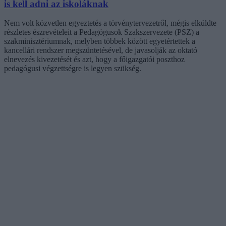
is kell adni az iskoláknak
Nem volt közvetlen egyeztetés a törvénytervezetről, mégis elküldte
részletes észrevételeit a Pedagógusok Szakszervezete (PSZ) a
szakminisztériumnak, melyben többek között egyetértettek a
kancellári rendszer megszüntetésével, de javasolják az oktató
elnevezés kivezetését és azt, hogy a főigazgatói poszthoz
pedagógusi végzettségre is legyen szükség.