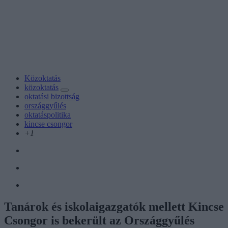
Közoktatás
közoktatás
oktatási bizottság
országgyűlés
oktatáspolitika
kincse csongor
+1
Tanárok és iskolaigazgatók mellett Kincse
Csongor is bekerült az Országgyűlés