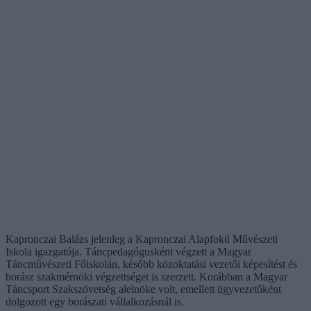
Kapronczai Balázs jelenleg a Kapronczai Alapfokú Művészeti
Iskola igazgatója. Táncpedagógusként végzett a Magyar
Táncművészeti Főiskolán, később közoktatási vezetői képesítést és
borász szakmérnöki végzettséget is szerzett. Korábban a Magyar
Táncsport Szakszövetség alelnöke volt, emellett ügyvezetőként
dolgozott egy borászati vállalkozásnál is.