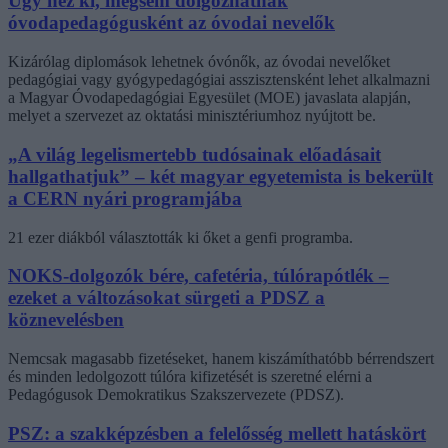
Úgy néz ki, mégsem dolgozhatnak
óvodapedagógusként az óvodai nevelők
Kizárólag diplomások lehetnek óvónők, az óvodai nevelőket
pedagógiai vagy gyógypedagógiai asszisztensként lehet alkalmazni
a Magyar Óvodapedagógiai Egyesület (MOE) javaslata alapján,
melyet a szervezet az oktatási minisztériumhoz nyújtott be.
„A világ legelismertebb tudósainak előadásait
hallgathatjuk” – két magyar egyetemista is bekerült
a CERN nyári programjába
21 ezer diákból választották ki őket a genfi programba.
NOKS-dolgozók bére, cafetéria, túlórapótlék –
ezeket a változásokat sürgeti a PDSZ a
köznevelésben
Nemcsak magasabb fizetéseket, hanem kiszámíthatóbb bérrendszert
és minden ledolgozott túlóra kifizetését is szeretné elérni a
Pedagógusok Demokratikus Szakszervezete (PDSZ).
PSZ: a szakképzésben a felelősség mellett hatáskört