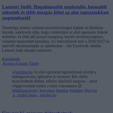
Lannert Judit: Rugalmasabb napkezdés, hosszabb
szünetek és több mozgás jöhet az alsó tagozatokban
szeptembertől
Tizennégy pontos szakmai javaslatcsomagot kaptak az általános
iskolák, amelynek célja, hogy csökkenjen az alsó tagozatos diákok
terhelése, és több idő jusson mozgásra, kreatív tevékenységekre,
valamint tapasztalati tanulásra. Az intézmények már a 2026/2027-es
tanévtől alkalmazhatják az ajánlásokat – írta Facebook-oldalán
Lannert Judit oktatási miniszter.
Közoktatás
Kurucz-Gáspár Tünde
@eduline.hu
Az első egyetemi ügyintézések között a
diákigazolvány igénylése is szerepel. Bár elsőre
bonyolultnak tűnhet, néhány lépésből megvan – most
végigvezetünk titeket a teljes folyamaton.😉
#diákigazolvány
#egyetem
#neptun
#eduline
#foryou
♬ eredeti hang - eduline.hu