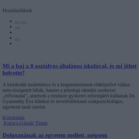
Hozzászólások
Mi a baj a 8 osztályos általános iskolával, és mi jöhet
helyette?
A kisiskolák tanárhiánya és a kisgimnáziumok elitképzővé válása
nem elszigetelt hibák, hanem a jelenlegi oktatási szerkezet
„erővonalai”, amelyek a rendszer gyökeres reformjáért kiáltanak Dr.
Gyarmathy Éva klinikai és neveléslélektani szakpszichológus,
egyetemi tanár szerint.
Közoktatás
Kurucz-Gáspár Tünde
Dolgoznának az egyetem mellett, mégsem