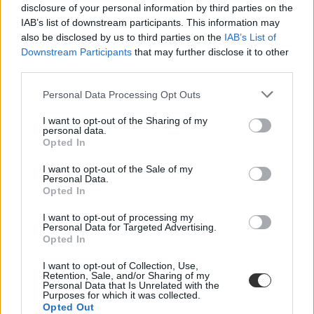
oktatásban
disclosure of your personal information by third parties on the
IAB’s list of downstream participants. This information may
Gyermekközpontú szemléletet, gyors intézkedéseket és három
also be disclosed by us to third parties on the
IAB’s List of
hónapos akciótervet ígér Lannert Judit, a leendő oktatási miniszter
Downstream Participants
that may further disclose it to other
frissen létrehozott Facebook-oldalán megosztott első bejegyzésében.
third parties.
Personal Data Processing Opt Outs
I want to opt-out of the Sharing of my
personal data.
Opted In
I want to opt-out of the Sale of my
Personal Data.
Opted In
I want to opt-out of processing my
Personal Data for Targeted Advertising.
Opted In
I want to opt-out of Collection, Use,
Retention, Sale, and/or Sharing of my
Personal Data that Is Unrelated with the
Purposes for which it was collected.
oktatási bizottság
Opted Out