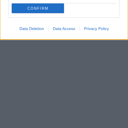
országgyűlés
oktatáspolitika
CONFIRM
kincse csongor
Data Deletion
Data Access
Privacy Policy