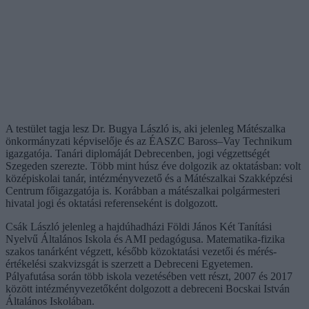
A testület tagja lesz Dr. Bugya László is, aki jelenleg Mátészalka
önkormányzati képviselője és az ÉASZC Baross–Vay Technikum
igazgatója. Tanári diplomáját Debrecenben, jogi végzettségét
Szegeden szerezte. Több mint húsz éve dolgozik az oktatásban: volt
középiskolai tanár, intézményvezető és a Mátészalkai Szakképzési
Centrum főigazgatója is. Korábban a mátészalkai polgármesteri
hivatal jogi és oktatási referenseként is dolgozott.
Csák László jelenleg a hajdúhadházi Földi János Két Tanítási
Nyelvű Általános Iskola és AMI pedagógusa. Matematika-fizika
szakos tanárként végzett, később közoktatási vezetői és mérés-
értékelési szakvizsgát is szerzett a Debreceni Egyetemen.
Pályafutása során több iskola vezetésében vett részt, 2007 és 2017
között intézményvezetőként dolgozott a debreceni Bocskai István
Általános Iskolában.