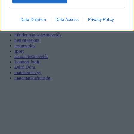
Data Deletion
Data Access
Privacy Policy
mindennapos testnevelés
heti öt tesióra
testnevelés
sport
iskolai testnevelés
Lannert Judit
Dúró Dóra
matekérettségi
matematikaérettségi