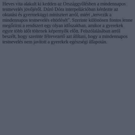
Heves vita alakult ki kedden az Országgyűlésben a mindennapos
testnevelés jövőjéről. Dúró Dóra interpellációban kérdezte az
oktatási és gyermekügyi minisztert arról, miért „tervezik a
mindennapos testnevelés eltörlését”. Szerinte különösen fontos lenne
megőrizni a rendszert egy olyan időszakban, amikor a gyerekek
egyre több időt töltenek képernyők előtt. Felszólalásában arról
beszélt, hogy szerinte félrevezető azt állítani, hogy a mindennapos
testnevelés nem javított a gyerekek egészségi állapotán.