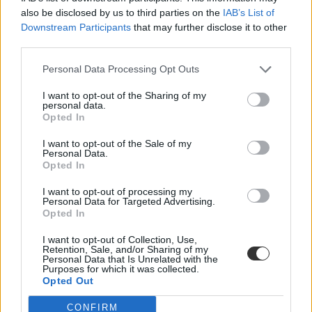
érvelését. A Mi Hazánk politikusa szerint sok gyerek kizárólag az
also be disclosed by us to third parties on the
IAB’s List of
iskolában jut sportolási lehetőséghez, ezért elfogadhatatlannak tartja,
hogy ezt „csökkentsék vagy az iskola hatáskörébe helyezzék”.
Downstream Participants
that may further disclose it to other
third parties.
Personal Data Processing Opt Outs
„A mindennapos testnevelés nem
fogyókúraprogram”
I want to opt-out of the Sharing of my
personal data.
Opted In
Miért nem elég a mindennapos testnevelés ahhoz, hogy a diákok ne
hízzanak el? Hogyan befolyásolja a mozgás a tanulást? Vezér-Kósa
I want to opt-out of the Sale of my
Katalin mesterpedagógus írása.
Personal Data.
Opted In
I want to opt-out of processing my
Personal Data for Targeted Advertising.
Opted In
I want to opt-out of Collection, Use,
Retention, Sale, and/or Sharing of my
Personal Data that Is Unrelated with the
Purposes for which it was collected.
Opted Out
CONFIRM