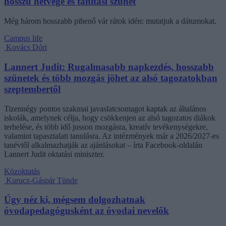
hosszú hétvége és tanítási szünet
Még három hosszabb pihenő vár rátok idén: mutatjuk a dátumokat.
Campus life
Kovács Dóri
Lannert Judit: Rugalmasabb napkezdés, hosszabb
szünetek és több mozgás jöhet az alsó tagozatokban
szeptembertől
Tizennégy pontos szakmai javaslatcsomagot kaptak az általános
iskolák, amelynek célja, hogy csökkenjen az alsó tagozatos diákok
terhelése, és több idő jusson mozgásra, kreatív tevékenységekre,
valamint tapasztalati tanulásra. Az intézmények már a 2026/2027-es
tanévtől alkalmazhatják az ajánlásokat – írta Facebook-oldalán
Lannert Judit oktatási miniszter.
Közoktatás
Kurucz-Gáspár Tünde
Úgy néz ki, mégsem dolgozhatnak
óvodapedagógusként az óvodai nevelők