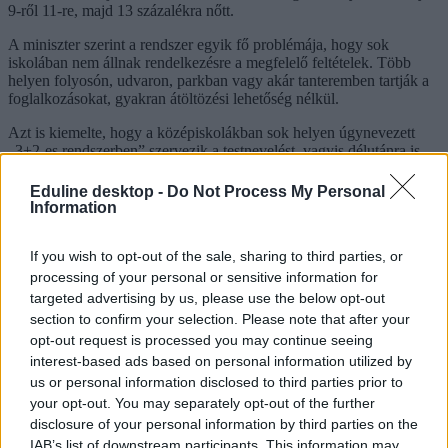
9-ről 11-re, majd 13 százalékra nőtt.
A miniszter szerint a rendszer egyik fő problémája, hogy sok
iskolában nem állnak rendelkezésre a megfelelő feltételek. Több
helyen folyosón, udvaron, parkban vagy akár tanteremben tartják a
foglalkozásokat, gyakran átöltözési lehetőség nélkül.
Azt is kiemelte, hogy a középiskolákban sok helyen úgynevezett
„3+2-es rendszerben” szervezik a testnevelést, vagyis délutánra is
kerülnek órák, ami szerinte időt vesz el az egyesületi sporttól.
Eduline desktop -
Do Not Process My Personal
Lannert Judit arról is beszélt, hogy a jelenlegi szabályozás túl
Information
mereven kezeli az iskolán kívüli sportolást, mert a mindennapos
testnevelés kiváltása versenyzői státuszhoz kötött. Szerinte emiatt
If you wish to opt-out of the sale, sharing to third parties, or
előfordulhat, hogy a diákok abbahagyják korábbi sportegyesületi
tevékenységeiket. A KSH adataira hivatkozva azt mondta: csökkent
processing of your personal or sensitive information for
a fiatalok egyesületi tagsága.
targeted advertising by us, please use the below opt-out
section to confirm your selection. Please note that after your
A miniszter szerint az Oktatási és Gyermekjogi Minisztérium
opt-out request is processed you may continue seeing
tanácskozásán részt vevő diákszervezetek képviselői is
interest-based ads based on personal information utilized by
elégedetlenségüket fejezték ki a jelenlegi rendszerrel kapcsolatban,
és nagyobb beleszólást szeretnének az iskolai sportolási
us or personal information disclosed to third parties prior to
lehetőségekbe.
your opt-out. You may separately opt-out of the further
disclosure of your personal information by third parties on the
Dúró Dóra a válasz után azt mondta: nem tudja elfogadni a miniszter
IAB’s list of downstream participants. This information may