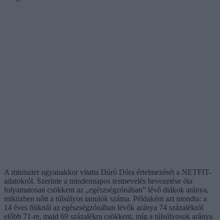
A miniszter ugyanakkor vitatta Dúró Dóra értelmezését a NETFIT-
adatokról. Szerinte a mindennapos testnevelés bevezetése óta
folyamatosan csökkent az „egészségzónában” lévő diákok aránya,
miközben nőtt a túlsúlyos tanulók száma. Példaként azt mondta: a
14 éves fiúknál az egészségzónában lévők aránya 74 százalékról
előbb 71-re, majd 69 százalékra csökkent, míg a túlsúlyosok aránya