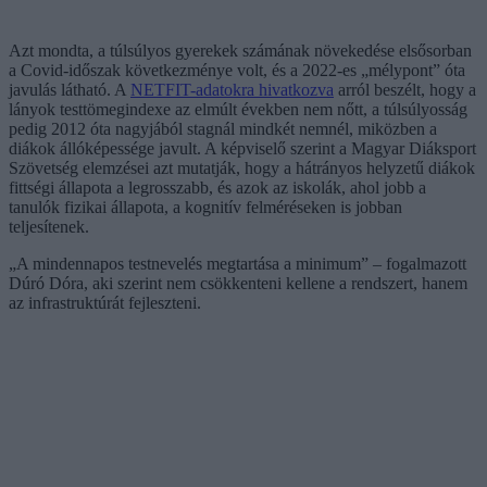
Azt mondta, a túlsúlyos gyerekek számának növekedése elsősorban
a Covid-időszak következménye volt, és a 2022-es „mélypont” óta
javulás látható. A
NETFIT-adatokra hivatkozva
arról beszélt, hogy a
lányok testtömegindexe az elmúlt években nem nőtt, a túlsúlyosság
pedig 2012 óta nagyjából stagnál mindkét nemnél, miközben a
diákok állóképessége javult. A képviselő szerint a Magyar Diáksport
Szövetség elemzései azt mutatják, hogy a hátrányos helyzetű diákok
fittségi állapota a legrosszabb, és azok az iskolák, ahol jobb a
tanulók fizikai állapota, a kognitív felméréseken is jobban
teljesítenek.
„A mindennapos testnevelés megtartása a minimum” – fogalmazott
Dúró Dóra, aki szerint nem csökkenteni kellene a rendszert, hanem
az infrastruktúrát fejleszteni.