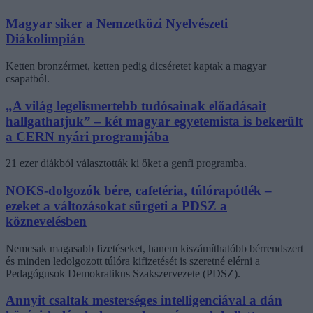
Magyar siker a Nemzetközi Nyelvészeti
Diákolimpián
Ketten bronzérmet, ketten pedig dicséretet kaptak a magyar
csapatból.
„A világ legelismertebb tudósainak előadásait
hallgathatjuk” – két magyar egyetemista is bekerült
a CERN nyári programjába
21 ezer diákból választották ki őket a genfi programba.
NOKS-dolgozók bére, cafetéria, túlórapótlék –
ezeket a változásokat sürgeti a PDSZ a
köznevelésben
Nemcsak magasabb fizetéseket, hanem kiszámíthatóbb bérrendszert
és minden ledolgozott túlóra kifizetését is szeretné elérni a
Pedagógusok Demokratikus Szakszervezete (PDSZ).
Annyit csaltak mesterséges intelligenciával a dán