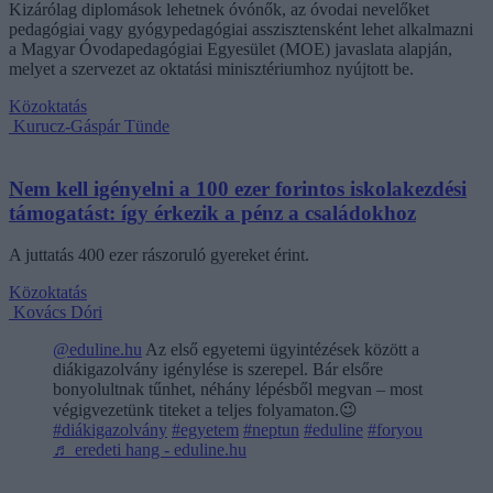
Kizárólag diplomások lehetnek óvónők, az óvodai nevelőket
pedagógiai vagy gyógypedagógiai asszisztensként lehet alkalmazni
a Magyar Óvodapedagógiai Egyesület (MOE) javaslata alapján,
melyet a szervezet az oktatási minisztériumhoz nyújtott be.
Közoktatás
Kurucz-Gáspár Tünde
Nem kell igényelni a 100 ezer forintos iskolakezdési
támogatást: így érkezik a pénz a családokhoz
A juttatás 400 ezer rászoruló gyereket érint.
Közoktatás
Kovács Dóri
@eduline.hu
Az első egyetemi ügyintézések között a
diákigazolvány igénylése is szerepel. Bár elsőre
bonyolultnak tűnhet, néhány lépésből megvan – most
végigvezetünk titeket a teljes folyamaton.😉
#diákigazolvány
#egyetem
#neptun
#eduline
#foryou
♬ eredeti hang - eduline.hu