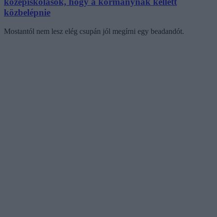
középiskolások, hogy a kormánynak kellett
közbelépnie
Mostantól nem lesz elég csupán jól megírni egy beadandót.