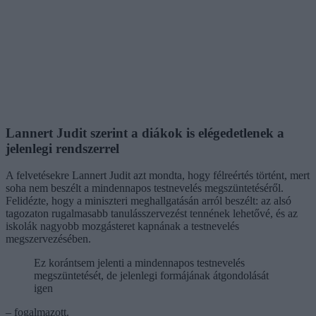
Lannert Judit szerint a diákok is elégedetlenek a
jelenlegi rendszerrel
A felvetésekre Lannert Judit azt mondta, hogy félreértés történt, mert
soha nem beszélt a mindennapos testnevelés megszüntetéséről.
Felidézte, hogy a miniszteri meghallgatásán arról beszélt: az alsó
tagozaton rugalmasabb tanulásszervezést tennének lehetővé, és az
iskolák nagyobb mozgásteret kapnának a testnevelés
megszervezésében.
Ez korántsem jelenti a mindennapos testnevelés
megszüntetését, de jelenlegi formájának átgondolását
igen
– fogalmazott.