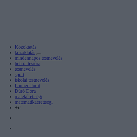
Közoktatás
közoktatás
mindennapos testnevelés
heti öt tesióra
testnevelés
sport
iskolai testnevelés
Lannert Judit
Dúró Dóra
matekérettségi
matematikaérettségi
+6