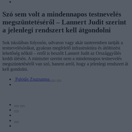
Szó sem volt a mindennapos testnevelés
megszüntetéséről – Lannert Judit szerint
a jelenlegi rendszert kell átgondolni
Sok iskolában folyosón, udvaron vagy akár tanteremben tartják a
testnevelésórákat, gyakran megfelelő infrastruktúra és átöltözési
lehetőség nélkül – erről is beszélt Lannert Judit az Országgyűlés
keddi ülésén. A miniszter szerint nem a mindennapos testnevelés
megszüntetéséről van szó, hanem arról, hogy a jelenlegi rendszert át
kell gondolni.
Palotás Zsuzsanna