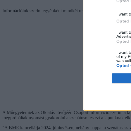
Opted 
Információink szerint egyébként mindkét rektorjelölt, Kiss Rita és Ch
I want t
Opted 
I want 
Advertis
Opted 
I want t
of my P
was col
Opted 
A Műegyetemiek az Oktatás Jövőjéért Csoport információ szerint a kö
megpróbáltak nyomást gyakorolni a szenátusra és ezt a lapunknak elkül
"A BME kancellárja 2024. június 5-én, néhány nappal a szenátus szavaz