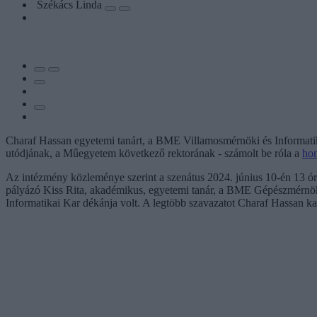
Székács Linda
Charaf Hassan egyetemi tanárt, a BME Villamosmérnöki és Informat
utódjának, a Műegyetem következő rektorának - számolt be róla a
hon
Az intézmény közleménye szerint a szenátus 2024. június 10-én 13 órak
pályázó Kiss Rita, akadémikus, egyetemi tanár, a BME Gépészmérnök
Informatikai Kar dékánja volt. A legtöbb szavazatot Charaf Hassan ka