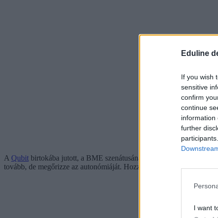
Eduline d
If you wish 
sensitive in
confirm you
continue se
information 
further disc
participants
Downstream 
A
Qubit
birtokába jutott, a BME szenátusának ülésén készült felvéte
tovább, de megőrizze az autonómiáját. Hozzátette; utódjának sok sikert
Persona
I want t