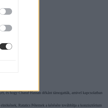
sként fognak fel.
nyét, és hogy Charaf Hassan dékánt támogatták, amivel kapcsolatban
 elnökének, Ratatics Péternek a kérésére továbbítja a konzisztórium