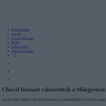
Felsőoktatás
Egyéb
Charaf Hassan
BME
műegyetem
rektorválasztás
+1
Charaf Hassant választották a Műegyetem
Az új rektor július 1-jén lép hivatalba, és feltehetőleg ő vezényli 