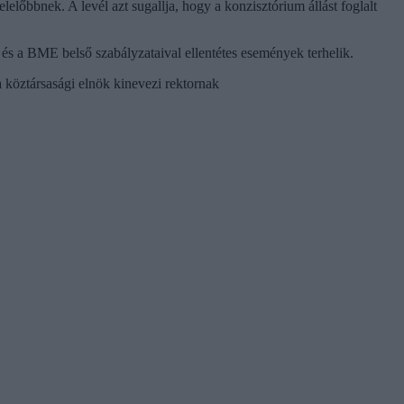
lőbbnek. A levél azt sugallja, hogy a konzisztórium állást foglalt
el és a BME belső szabályzataival ellentétes események terhelik.
a köztársasági elnök kinevezi rektornak