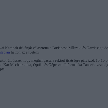
ikai Karának dékánját választotta a Budapesti Műszaki és Gazdaságt
lapján
hétfőn az egyetem.
or ült össze, hogy meghallgassa a rektori tisztségre pályázók 10-10 per
i Kar Mechatronika, Optika és Gépészeti Informatika Tanszék vezetőj
pta.