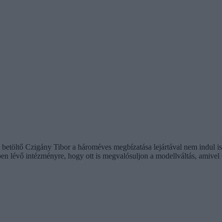
 betöltő Czigány Tibor a hároméves megbízatása lejártával nem indul ism
 lévő intézményre, hogy ott is megvalósuljon a modellváltás, amivel 