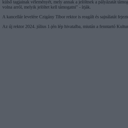
külső tagjainak véleményét, mely annak a jelöltnek a pályázatát támo
volna arról, melyik jelöltet kell támogatni" - írják.
A kancellár levelére Czigány Tibor rektor is reagált és sajnálatát fej
Az új rektor 2024. július 1-jén lép hivatalba, miután a fenntartó Kul