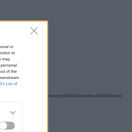
sonal or
ection to
ou may
 personal
out of the
 downstream
B’s List of
ra, hogy az egyetem egy több pénzzel működő formában működhessen