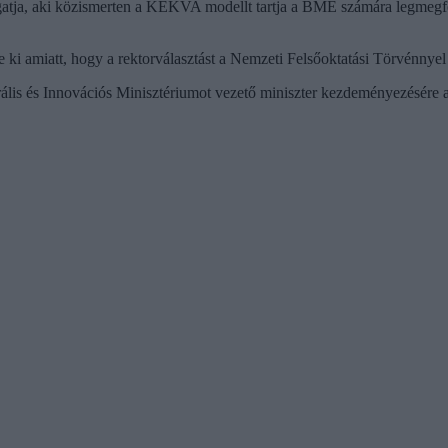
gatja, aki közismerten a KEKVA modellt tartja a BME számára legmegfele
ezte ki amiatt, hogy a rektorválasztást a Nemzeti Felsőoktatási Törvénny
turális és Innovációs Minisztériumot vezető miniszter kezdeményezésére 