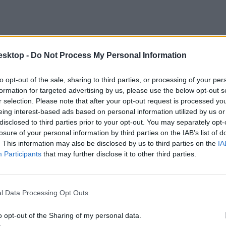
esktop -
Do Not Process My Personal Information
to opt-out of the sale, sharing to third parties, or processing of your per
formation for targeted advertising by us, please use the below opt-out s
r selection. Please note that after your opt-out request is processed y
eing interest-based ads based on personal information utilized by us or
disclosed to third parties prior to your opt-out. You may separately opt-
losure of your personal information by third parties on the IAB’s list of
. This information may also be disclosed by us to third parties on the
IA
Participants
that may further disclose it to other third parties.
len hallható ugyanis, ahogy azt mondja; reméli, utódja képes lesz ar
, kitartást, kiszámítható jövőt és sokkal kevesebb politikát kíván.
l Data Processing Opt Outs
o opt-out of the Sharing of my personal data.