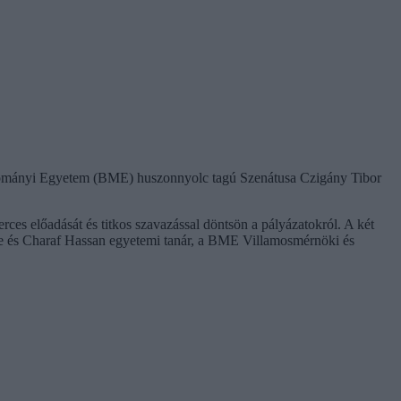
udományi Egyetem (BME) huszonnyolc tagú Szenátusa Czigány Tibor
ces előadását és titkos szavazással döntsön a pályázatokról. A két
e és Charaf Hassan egyetemi tanár, a BME Villamosmérnöki és