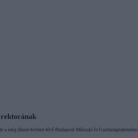
 rektorának
majd le a még állami kézben lévő Budapesti Műszaki és Gazdaságtudomány