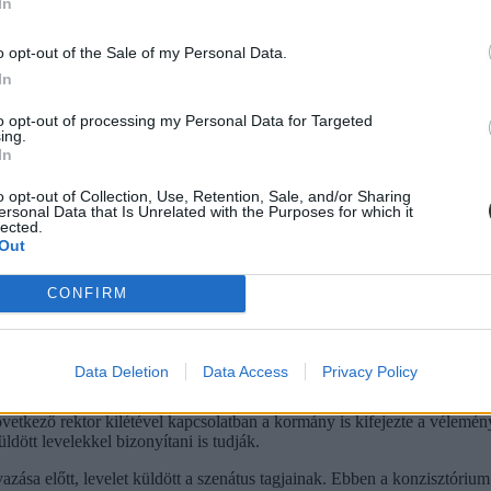
In
araf Hassan is támogatja a modellváltást, amit mindketten vezetői dönté
o opt-out of the Sale of my Personal Data.
In
to opt-out of processing my Personal Data for Targeted
ing.
In
o opt-out of Collection, Use, Retention, Sale, and/or Sharing
ersonal Data that Is Unrelated with the Purposes for which it
lected.
Out
CONFIRM
Data Deletion
Data Access
Privacy Policy
vetkező rektor kilétével kapcsolatban a kormány is kifejezte a vélemé
dött levelekkel bizonyítani is tudják.
ása előtt, levelet küldött a szenátus tagjainak. Ebben a konzisztórium