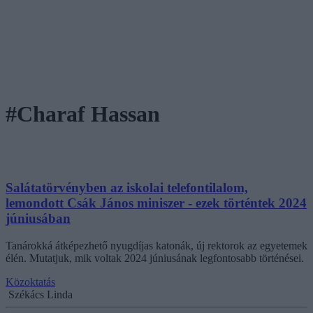
#Charaf Hassan
Salátatörvényben az iskolai telefontilalom,
lemondott Csák János miniszer - ezek történtek 2024
júniusában
Tanárokká átképezhető nyugdíjas katonák, új rektorok az egyetemek
élén. Mutatjuk, mik voltak 2024 júniusának legfontosabb történései.
Közoktatás
Székács Linda