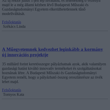
Az új rektor július 1-jén lép hivatalba, és feltehetőleg ő vezényli
majd le a még állami kézben lévő Budapesti Műszaki és
Gazdaságtudományi Egyetem elkerülhetetlennek tűnő
modellváltását.
Felsőoktatás
Székács Linda
A Műegyetemnek kedvezhet leginkább a kormány
új innovációs projektje
35 milliárd forint keretösszegre pályázhatnak azok, akik valamilyen
gazdasági hatást kiváltó innovatív termékeket és szolgáltatásokat
hoznának létre. A Budapesti Műszaki és Gazdaságtudományi
Egyetem reméli, hogy a pályázható összeg oroszlánrésze az övék
lehet majd.
Felsőoktatás
Tornyos Kata