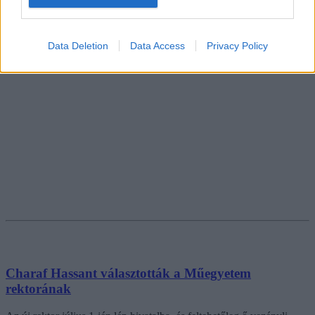
Data Deletion
Data Access
Privacy Policy
Charaf Hassant választották a Műegyetem
rektorának