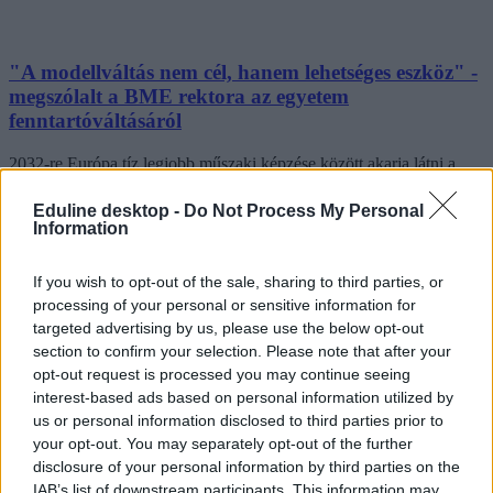
"A modellváltás nem cél, hanem lehetséges eszköz" -
megszólalt a BME rektora az egyetem
fenntartóváltásáról
2032-re Európa tíz legjobb műszaki képzése között akarja látni a
Budapesti Műszaki és Gazdaságtudományi Egyetemet annak frissen
megválasztott rektora, Charaf Hassan, aki már a rektori pályázatában
Eduline desktop -
Do Not Process My Personal
is nyíltan vállalta, hogy szükségesnek érzi az egyetem mielőbbi
Information
modellváltását. A jelenlegi KEKVA rendszert azonban nem tartja
járható útnak, helyette egy teljesen új modellen dolgozik.
If you wish to opt-out of the sale, sharing to third parties, or
Felsőoktatás
processing of your personal or sensitive information for
Székács Linda
targeted advertising by us, please use the below opt-out
section to confirm your selection. Please note that after your
opt-out request is processed you may continue seeing
interest-based ads based on personal information utilized by
us or personal information disclosed to third parties prior to
your opt-out. You may separately opt-out of the further
disclosure of your personal information by third parties on the
IAB’s list of downstream participants. This information may