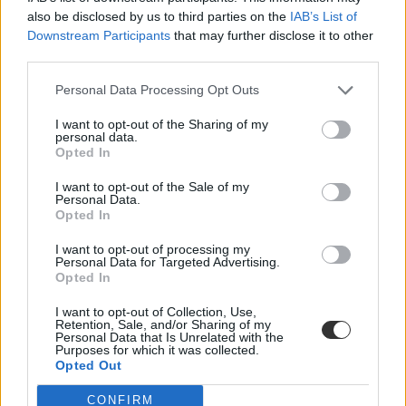
also be disclosed by us to third parties on the
IAB’s List of
Downstream Participants
that may further disclose it to other
third parties.
Personal Data Processing Opt Outs
I want to opt-out of the Sharing of my
personal data.
Opted In
I want to opt-out of the Sale of my
Personal Data.
Opted In
Megszólalt a rektor: elkezdődik a modellváltás a
I want to opt-out of processing my
BME-n
Personal Data for Targeted Advertising.
Opted In
A még állami Műegyetem nem alapítványi, hanem céges
fenntartásba kerülne. Az újfajta modellváltás részleteit Charaf
I want to opt-out of Collection, Use,
Retention, Sale, and/or Sharing of my
Hassan, a BME rektora ismertette az egyetemi fórumon.
Personal Data that Is Unrelated with the
Purposes for which it was collected.
Felsőoktatás
Opted Out
Kurucz-Gáspár Tünde
CONFIRM