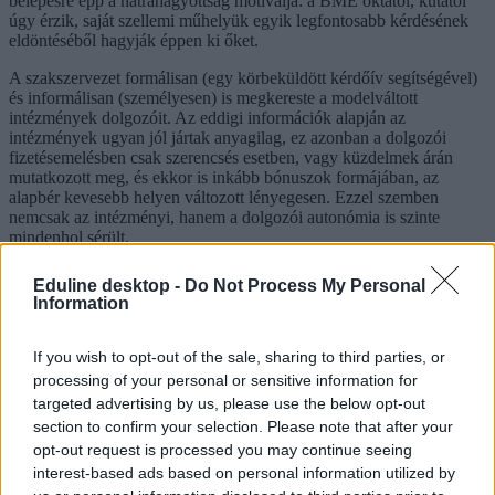
belépésre épp a hátrahagyottság motiválja: a BME oktatói, kutatói
úgy érzik, saját szellemi műhelyük egyik legfontosabb kérdésének
eldöntéséből hagyják éppen ki őket.
A szakszervezet formálisan (egy körbeküldött kérdőív segítségével)
és informálisan (személyesen) is megkereste a modelváltott
intézmények dolgozóit. Az eddigi információk alapján az
intézmények ugyan jól jártak anyagilag, ez azonban a dolgozói
fizetésemelésben csak szerencsés esetben, vagy küzdelmek árán
mutatkozott meg, és ekkor is inkább bónuszok formájában, az
alapbér kevesebb helyen változott lényegesen. Ezzel szemben
nemcsak az intézményi, hanem a dolgozói autonómia is szinte
mindenhol sérült.
Emellett jelentősen sérült a dolgozói biztonság is Barna szerint:
Eduline desktop -
Do Not Process My Personal
egyes modellváltott egyetemeken folyamatosak az átszervezések,
Information
szakok szűnnek meg és jönnek létre, változnak a ponthatárok stb. A
közalkalmazotti státusz elvesztése miatt védtelenek a dolgozók, a
fenntartó kedve szerint rendelkezik felettük az átszervezések során.
If you wish to opt-out of the sale, sharing to third parties, or
És már az a minimális képviseletük sincs meg, amit az állami
processing of your personal or sensitive information for
fenntartásban a szenátus nyújt.
targeted advertising by us, please use the below opt-out
section to confirm your selection. Please note that after your
opt-out request is processed you may continue seeing
interest-based ads based on personal information utilized by