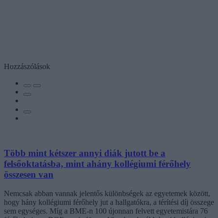
Hozzászólások
Több mint kétszer annyi diák jutott be a
felsőoktatásba, mint ahány kollégiumi férőhely
összesen van
Nemcsak abban vannak jelentős különbségek az egyetemek között,
hogy hány kollégiumi férőhely jut a hallgatókra, a térítési díj összege
sem egységes. Míg a BME-n 100 újonnan felvett egyetemistára 76