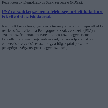
Pedagógusok Demokratikus Szakszervezete (PDSZ).
PSZ: a szakképzésben a felelősség mellett hatáskört
is kell adni az iskoláknak
Nem volt közvetlen egyeztetés a törvénytervezetről, mégis elküldte
részletes észrevételeit a Pedagógusok Szakszervezete (PSZ) a
szakminisztériumnak, melyben többek között egyetértettek a
kancellári rendszer megszüntetésével, de javasolják az oktató
elnevezés kivezetését és azt, hogy a főigazgatói poszthoz
pedagógusi végzettségre is legyen szükség.