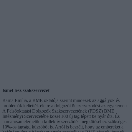
Ismét lesz szakszervezet
Barna Emília, a BME oktatója szerint mindezek az aggályok és
problémák keltették életre a dolgozói önszerveződést az egyetemen.
A Felsőoktatási Dolgozók Szakszervezetének (FDSZ) BME
Intézményi Szervezetébe közel 100 új tag lépett be nyár óta. És
hamarosan elérhetik a kollektív szerződés megkötéséhez szükséges
10%-os tagsági küszöböt is. Arról is beszélt, hogy az embereket a