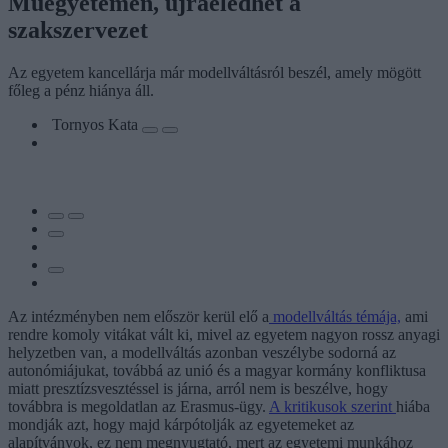
Műegyetemen, újraéledhet a
szakszervezet
Az egyetem kancellárja már modellváltásról beszél, amely mögött
főleg a pénz hiánya áll.
Tornyos Kata
Az intézményben nem először kerül elő a
modellváltás témája,
ami
rendre komoly vitákat vált ki, mivel az egyetem nagyon rossz anyagi
helyzetben van, a modellváltás azonban veszélybe sodorná az
autonómiájukat, továbbá az unió és a magyar kormány konfliktusa
miatt presztízsvesztéssel is járna, arról nem is beszélve, hogy
továbbra is megoldatlan az Erasmus-ügy.
A kritikusok szerint
hiába
mondják azt, hogy majd kárpótolják az egyetemeket az
alapítványok, ez nem megnyugtató, mert az egyetemi munkához