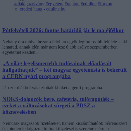
#diákigazolvány
#egyetem
#neptun
#eduline
#foryou
♬ eredeti hang - eduline.hu
Pótfelvételi 2026: fontos határidő jár le ma éjfélkor
Néhány óra múlva bezár a felvi.hu egyik legfontosabb felülete – aki
lemarad, annak idén már nem lesz újabb esélye szeptemberben
egyetemet kezdeni.
„A világ legelismertebb tudósainak előadásait
hallgathatjuk” – két magyar egyetemista is bekerült
a CERN nyári programjába
21 ezer diákból választották ki őket a genfi programba.
NOKS-dolgozók bére, cafetéria, túlórapótlék –
ezeket a változásokat sürgeti a PDSZ a
köznevelésben
Nemcsak magasabb fizetéseket, hanem kiszámíthatóbb bérrendszert
és minden ledolgozott túlóra kifizetését is szeretné elérni a