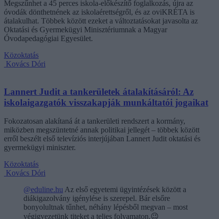
Megszűnhet a 45 perces iskola-előkészítő foglalkozás, újra az
óvodák dönthetnének az iskolaérettségről, és az oviKRÉTA is
átalakulhat. Többek között ezeket a változtatásokat javasolta az
Oktatási és Gyermekügyi Minisztériumnak a Magyar
Óvodapedagógiai Egyesület.
Közoktatás
Kovács Dóri
Lannert Judit a tankerületek átalakításáról: Az
iskolaigazgatók visszakapják munkáltatói jogaikat
Fokozatosan alakítaná át a tankerületi rendszert a kormány,
miközben megszüntetné annak politikai jellegét – többek között
erről beszélt első televíziós interjújában Lannert Judit oktatási és
gyermekügyi miniszter.
Közoktatás
Kovács Dóri
@eduline.hu
Az első egyetemi ügyintézések között a
diákigazolvány igénylése is szerepel. Bár elsőre
bonyolultnak tűnhet, néhány lépésből megvan – most
végigvezetünk titeket a teljes folyamaton.😉