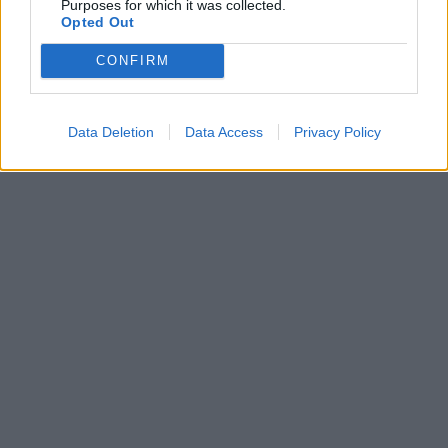
Purposes for which it was collected.
Opted Out
CONFIRM
BME
Budapesti Műszaki és Gazdaságtudományi Egyetem
alapítványi fenntartó
műegyetem
Data Deletion
Data Access
Privacy Policy
alapítványi egyetem