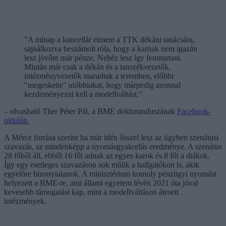
"A minap a kancellár elment a TTK dékáni tanácsára,
sajnálkozva beszámolt róla, hogy a karnak nem igazán
lesz jövőre már pénze. Nehéz lesz így fenntartani.
Miután már csak a dékán és a tanszékvezetők,
intézményvezetők maradtak a teremben, előbbi
"megeskette" utóbbiakat, hogy márpedig azonnal
kezdeményezni kell a modellváltást."
– olvasható Ther Péter Pál, a BME doktoranduszának
Facebook-
oldalán.
A Mérce forrása szerint ha már idén ősszel lesz az ügyben szenátusi
szavazás, az mindenképp a nyomásgyakorlás eredménye. A szenátus
28 főből áll, ebből 16 főt adnak az egyes karok és 8 főt a diákok.
Így egy esetleges szavazáson sok múlik a hallgatókon is, akik
egyelőre bizonytalanok. A minisztérium komoly pénzügyi nyomást
helyezett a BME-re, ami állami egyetem lévén 2021 óta jóval
kevesebb támogatást kap, mint a modellváltáson átesett
intézmények.