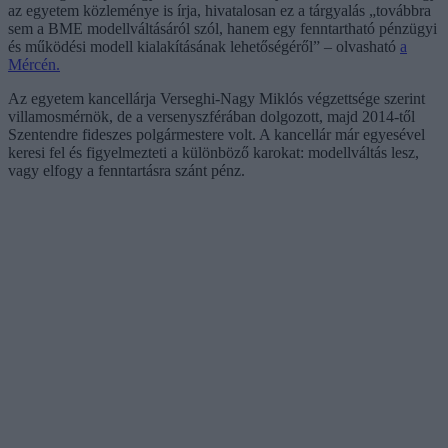
az egyetem közleménye is írja, hivatalosan ez a tárgyalás „továbbra
sem a BME modellváltásáról szól, hanem egy fenntartható pénzügyi
és működési modell kialakításának lehetőségéről” – olvasható
a
Mércén.
Az egyetem kancellárja Verseghi-Nagy Miklós végzettsége szerint
villamosmérnök, de a versenyszférában dolgozott, majd 2014-től
Szentendre fideszes polgármestere volt. A kancellár már egyesével
keresi fel és figyelmezteti a különböző karokat: modellváltás lesz,
vagy elfogy a fenntartásra szánt pénz.