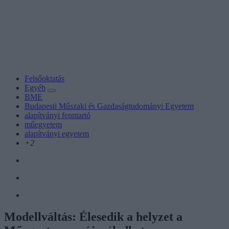
Felsőoktatás
Egyéb
BME
Budapesti Műszaki és Gazdaságtudományi Egyetem
alapítványi fenntartó
műegyetem
alapítványi egyetem
+2
Modellváltás: Élesedik a helyzet a