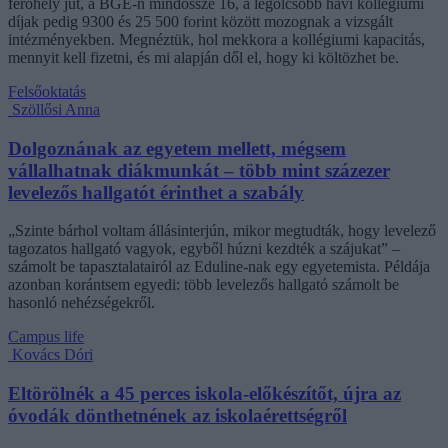
férőhely jut, a BGE-n mindössze 16, a legolcsóbb havi kollégiumi
díjak pedig 9300 és 25 500 forint között mozognak a vizsgált
intézményekben. Megnéztük, hol mekkora a kollégiumi kapacitás,
mennyit kell fizetni, és mi alapján dől el, hogy ki költözhet be.
Felsőoktatás
Szöllősi Anna
Dolgoznának az egyetem mellett, mégsem
vállalhatnak diákmunkát – több mint százezer
levelezős hallgatót érinthet a szabály
„Szinte bárhol voltam állásinterjún, mikor megtudták, hogy levelező
tagozatos hallgató vagyok, egyből húzni kezdték a szájukat” –
számolt be tapasztalatairól az Eduline-nak egy egyetemista. Példája
azonban korántsem egyedi: több levelezős hallgató számolt be
hasonló nehézségekről.
Campus life
Kovács Dóri
Eltörölnék a 45 perces iskola-előkészítőt, újra az
óvodák dönthetnének az iskolaérettségről