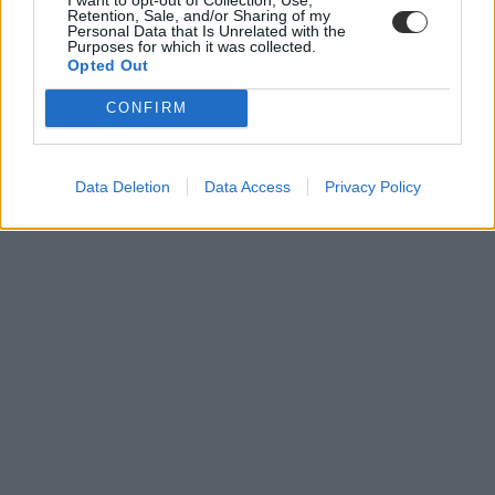
külföldi egyetemekre: az Alan Turing matematikusról elnevezett
Retention, Sale, and/or Sharing of my
Personal Data that Is Unrelated with the
projekt a tervek szerint 35 ezer egyetemista külföldi tanulmányait
Purposes for which it was collected.
támogatná, 100 millió fontos forrásból.
Opted Out
CONFIRM
Data Deletion
Data Access
Privacy Policy