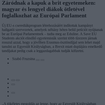
Záródnak a kapuk a brit egyetemeken:
magyar és lengyel diákok ötletével
foglalkozhat az Európai Parlament
Új EU-s cserediákprogram létrehozásáért indítottak kampányt
hallgatói szervezetek, amelyek néhány héten belül petíciót nyújtanak
be az Európai Parlamentnek – tudta meg az Eduline. A Save EU
Students akciót elindító egyetemisták szerint több tízezren járnak
rosszul azzal, hogy a jövőben Erasmus-ösztöndíjjal sem lehet majd
tanulni az Egyesült Királyságban, a Brexit miatt duplájára emelkedő
tandíjakat pedig csak a leggazdagabbak tudják kifizetni.
Szabó Fruzsina
„A tökéletes megoldás az lenne, hogy az Egyesült Királyságban