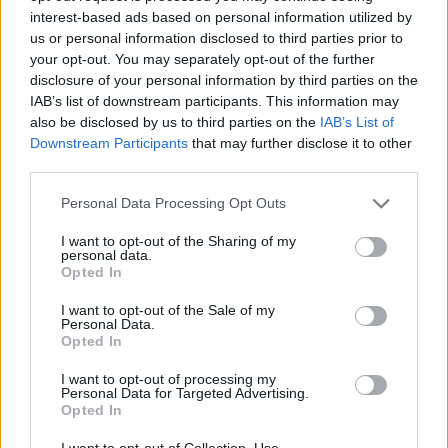
Egyesült Királyságba. Fontos, hogy ne az döntse el a sorsunkat,
interest-based ads based on personal information utilized by
hogy milyen irányítószám alá születünk. Jelenleg az egyedüli
us or personal information disclosed to third parties prior to
mentőöv a teljes képzést végző magyar diákok számára az
your opt-out. You may separately opt-out of the further
egyébként példaértékű Stipendium Peregrinum ösztöndíj. Ha
disclosure of your personal information by third parties on the
megmentjük a támogatott részképzés lehetőségét, biztosítani tudjuk
IAB’s list of downstream participants. This information may
nagy számban és teljesítményelvűen a magyar diákok kijutását és
hazajövetelét” – mondja Nagy Dénes András, aki szerint ha nincs
also be disclosed by us to third parties on the
IAB’s List of
„szervezett magyar diákélet”, akkor jóval nehezebb a hallgatókat
Downstream Participants
that may further disclose it to other
elérni olyan információkkal, például fizetett gyakornoki pozíciókkal,
third parties.
álláslehetőségekkel, pályázati és kutatási lehetőségekkel, amelyekkel
vissza lehet őket vonzani az országba.
Personal Data Processing Opt Outs
A Brexit következményei és az erasmusos lehetőségek megszűnése
I want to opt-out of the Sharing of my
persze nemcsak a hallgatók dolgát nehezíti meg. „Több egyetemi
personal data.
professzorral beszéltem, nekik is nagy érvágás, ha az európai
Opted In
jelentkezések száma visszaesik. Eddig a diáklétszám 8-10 százaléka
érkezett az EU-ból, nagyon jó hallgatók érkeztek az egyetemekre
I want to opt-out of the Sale of my
innen. Az oktatóknak is fáj az esélyegyenlőtlenség, hogy csak a
Personal Data.
globális elit fog járni ezekre az egyetemekre, ha nem tesznek
Opted In
valamit” – mondja Greskovits György, hozzátéve: a Brexit-
bejelentések és a koronavírus-járvány miatt a brit egyetemek lassan
I want to opt-out of processing my
reagáltak a hallgatókat érintő változásokra, kérdés, hogy a
Personal Data for Targeted Advertising.
következő időszakban milyen ösztöndíjrendszert tudnak létrehozni
Opted In
az EU-ból érkezőknek. Nem meglepő, hogy az Egyesült Királyság
kormánya is dolgozik azon, hogyan juttassa ki a brit hallgatókat
I want to opt-out of Collection, Use,