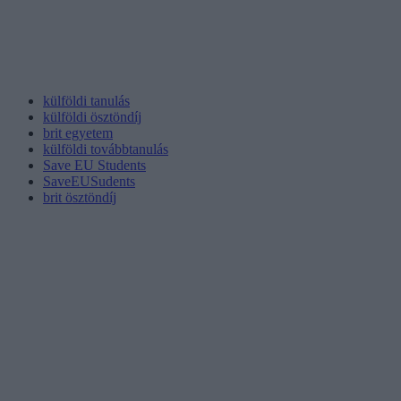
külföldi tanulás
külföldi ösztöndíj
brit egyetem
külföldi továbbtanulás
Save EU Students
SaveEUSudents
brit ösztöndíj