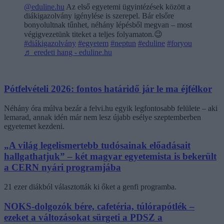
@eduline.hu
Az első egyetemi ügyintézések között a
diákigazolvány igénylése is szerepel. Bár elsőre
bonyolultnak tűnhet, néhány lépésből megvan – most
végigvezetünk titeket a teljes folyamaton.😉
#diákigazolvány
#egyetem
#neptun
#eduline
#foryou
♬ eredeti hang - eduline.hu
Pótfelvételi 2026: fontos határidő jár le ma éjfélkor
Néhány óra múlva bezár a felvi.hu egyik legfontosabb felülete – aki
lemarad, annak idén már nem lesz újabb esélye szeptemberben
egyetemet kezdeni.
„A világ legelismertebb tudósainak előadásait
hallgathatjuk” – két magyar egyetemista is bekerült
a CERN nyári programjába
21 ezer diákból választották ki őket a genfi programba.
NOKS-dolgozók bére, cafetéria, túlórapótlék –
ezeket a változásokat sürgeti a PDSZ a