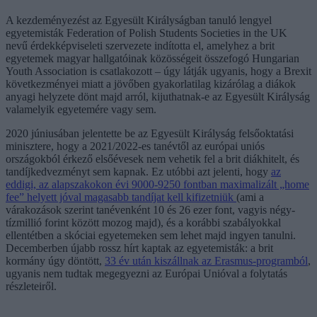
A kezdeményezést az Egyesült Királyságban tanuló lengyel
egyetemisták Federation of Polish Students Societies in the UK
nevű érdekképviseleti szervezete indította el, amelyhez a brit
egyetemek magyar hallgatóinak közösségeit összefogó Hungarian
Youth Association is csatlakozott – úgy látják ugyanis, hogy a Brexit
következményei miatt a jövőben gyakorlatilag kizárólag a diákok
anyagi helyzete dönt majd arról, kijuthatnak-e az Egyesült Királyság
valamelyik egyetemére vagy sem.
2020 júniusában jelentette be az Egyesült Királyság felsőoktatási
minisztere, hogy a 2021/2022-es tanévtől az európai uniós
országokból érkező elsőévesek nem vehetik fel a brit diákhitelt, és
tandíjkedvezményt sem kapnak. Ez utóbbi azt jelenti, hogy
az
eddigi, az alapszakokon évi 9000-9250 fontban maximalizált „home
fee” helyett jóval magasabb tandíjat kell kifizetniük
(ami a
várakozások szerint tanévenként 10 és 26 ezer font, vagyis négy-
tízmillió forint között mozog majd), és a korábbi szabályokkal
ellentétben a skóciai egyetemeken sem lehet majd ingyen tanulni.
Decemberben újabb rossz hírt kaptak az egyetemisták: a brit
kormány úgy döntött,
33 év után kiszállnak az Erasmus-programból
,
ugyanis nem tudtak megegyezni az Európai Unióval a folytatás
részleteiről.