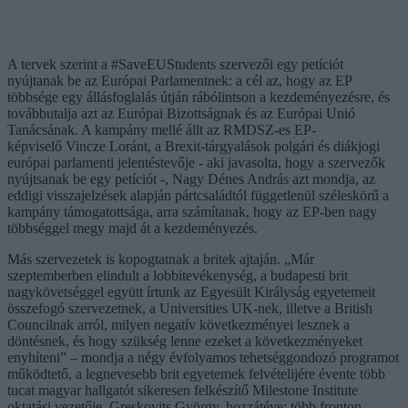
A tervek szerint a #SaveEUStudents szervezői egy petíciót
nyújtanak be az Európai Parlamentnek: a cél az, hogy az EP
többsége egy állásfoglalás útján rábólintson a kezdeményezésre, és
továbbutalja azt az Európai Bizottságnak és az Európai Unió
Tanácsának. A kampány mellé állt az RMDSZ-es EP-
képviselő Vincze Loránt, a Brexit-tárgyalások polgári és diákjogi
európai parlamenti jelentéstevője - aki javasolta, hogy a szervezők
nyújtsanak be egy petíciót -, Nagy Dénes András azt mondja, az
eddigi visszajelzések alapján pártcsaládtól függetlenül széleskörű a
kampány támogatottsága, arra számítanak, hogy az EP-ben nagy
többséggel megy majd át a kezdeményezés.
Más szervezetek is kopogtatnak a britek ajtaján. „Már
szeptemberben elindult a lobbitevékenység, a budapesti brit
nagykövetséggel együtt írtunk az Egyesült Királyság egyetemeit
összefogó szervezetnek, a Universities UK-nek, illetve a British
Councilnak arról, milyen negatív következményei lesznek a
döntésnek, és hogy szükség lenne ezeket a következményeket
enyhíteni” – mondja a négy évfolyamos tehetséggondozó programot
működtető, a legnevesebb brit egyetemek felvételijére évente több
tucat magyar hallgatót sikeresen felkészítő Milestone Institute
oktatási vezetője, Greskovits György, hozzátéve: több fronton