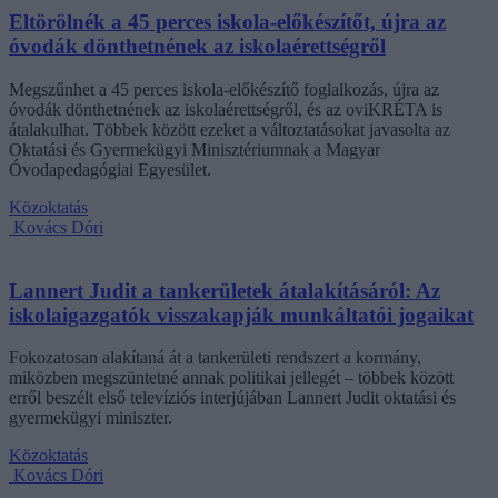
Eltörölnék a 45 perces iskola-előkészítőt, újra az
óvodák dönthetnének az iskolaérettségről
Megszűnhet a 45 perces iskola-előkészítő foglalkozás, újra az
óvodák dönthetnének az iskolaérettségről, és az oviKRÉTA is
átalakulhat. Többek között ezeket a változtatásokat javasolta az
Oktatási és Gyermekügyi Minisztériumnak a Magyar
Óvodapedagógiai Egyesület.
Közoktatás
Kovács Dóri
Lannert Judit a tankerületek átalakításáról: Az
iskolaigazgatók visszakapják munkáltatói jogaikat
Fokozatosan alakítaná át a tankerületi rendszert a kormány,
miközben megszüntetné annak politikai jellegét – többek között
erről beszélt első televíziós interjújában Lannert Judit oktatási és
gyermekügyi miniszter.
Közoktatás
Kovács Dóri