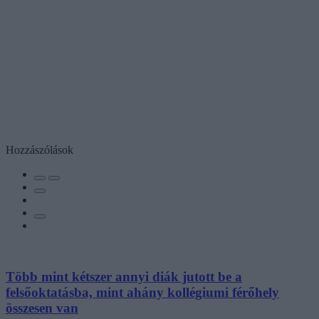
Hozzászólások
Több mint kétszer annyi diák jutott be a
felsőoktatásba, mint ahány kollégiumi férőhely
összesen van