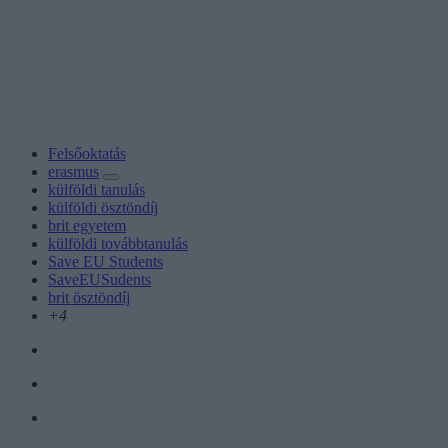
Felsőoktatás
erasmus
külföldi tanulás
külföldi ösztöndíj
brit egyetem
külföldi továbbtanulás
Save EU Students
SaveEUSudents
brit ösztöndíj
+4