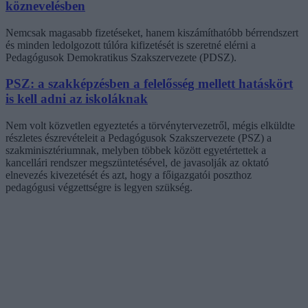
köznevelésben
Nemcsak magasabb fizetéseket, hanem kiszámíthatóbb bérrendszert
és minden ledolgozott túlóra kifizetését is szeretné elérni a
Pedagógusok Demokratikus Szakszervezete (PDSZ).
PSZ: a szakképzésben a felelősség mellett hatáskört
is kell adni az iskoláknak
Nem volt közvetlen egyeztetés a törvénytervezetről, mégis elküldte
részletes észrevételeit a Pedagógusok Szakszervezete (PSZ) a
szakminisztériumnak, melyben többek között egyetértettek a
kancellári rendszer megszüntetésével, de javasolják az oktató
elnevezés kivezetését és azt, hogy a főigazgatói poszthoz
pedagógusi végzettségre is legyen szükség.