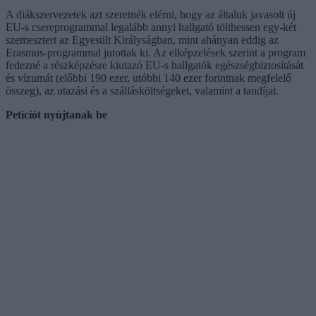
A diákszervezetek azt szeretnék elérni, hogy az általuk javasolt új
EU-s csereprogrammal legalább annyi hallgató tölthessen egy-két
szemesztert az Egyesült Királyságban, mint ahányan eddig az
Erasmus-programmal jutottak ki. Az elképzelések szerint a program
fedezné a részképzésre kiutazó EU-s hallgatók egészségbiztosítását
és vízumát (előbbi 190 ezer, utóbbi 140 ezer forintnak megfelelő
összeg), az utazási és a szállásköltségeket, valamint a tandíjat.
Petíciót nyújtanak be