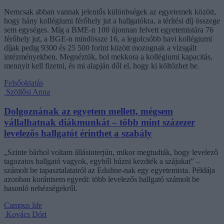
Nemcsak abban vannak jelentős különbségek az egyetemek között,
hogy hány kollégiumi férőhely jut a hallgatókra, a térítési díj összege
sem egységes. Míg a BME-n 100 újonnan felvett egyetemistára 76
férőhely jut, a BGE-n mindössze 16, a legolcsóbb havi kollégiumi
díjak pedig 9300 és 25 500 forint között mozognak a vizsgált
intézményekben. Megnéztük, hol mekkora a kollégiumi kapacitás,
mennyit kell fizetni, és mi alapján dől el, hogy ki költözhet be.
Felsőoktatás
Szöllősi Anna
Dolgoznának az egyetem mellett, mégsem
vállalhatnak diákmunkát – több mint százezer
levelezős hallgatót érinthet a szabály
„Szinte bárhol voltam állásinterjún, mikor megtudták, hogy levelező
tagozatos hallgató vagyok, egyből húzni kezdték a szájukat” –
számolt be tapasztalatairól az Eduline-nak egy egyetemista. Példája
azonban korántsem egyedi: több levelezős hallgató számolt be
hasonló nehézségekről.
Campus life
Kovács Dóri