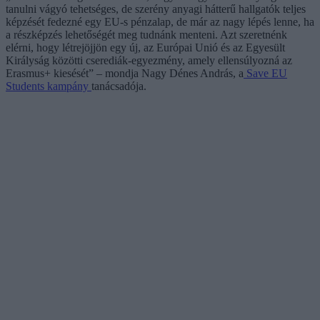
tanulni vágyó tehetséges, de szerény anyagi hátterű hallgatók teljes
képzését fedezné egy EU-s pénzalap, de már az nagy lépés lenne, ha
a részképzés lehetőségét meg tudnánk menteni. Azt szeretnénk
elérni, hogy létrejöjjön egy új, az Európai Unió és az Egyesült
Királyság közötti cserediák-egyezmény, amely ellensúlyozná az
Erasmus+ kiesését” – mondja Nagy Dénes András, a
Save EU
Students kampány
tanácsadója.