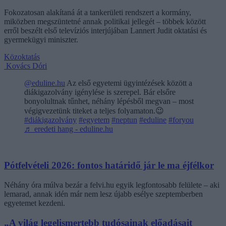
Fokozatosan alakítaná át a tankerületi rendszert a kormány,
miközben megszüntetné annak politikai jellegét – többek között
erről beszélt első televíziós interjújában Lannert Judit oktatási és
gyermekügyi miniszter.
Közoktatás
Kovács Dóri
@eduline.hu
Az első egyetemi ügyintézések között a
diákigazolvány igénylése is szerepel. Bár elsőre
bonyolultnak tűnhet, néhány lépésből megvan – most
végigvezetünk titeket a teljes folyamaton.😉
#diákigazolvány
#egyetem
#neptun
#eduline
#foryou
♬ eredeti hang - eduline.hu
Pótfelvételi 2026: fontos határidő jár le ma éjfélkor
Néhány óra múlva bezár a felvi.hu egyik legfontosabb felülete – aki
lemarad, annak idén már nem lesz újabb esélye szeptemberben
egyetemet kezdeni.
„A világ legelismertebb tudósainak előadásait