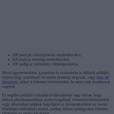
200 pont jár a középiskolai tanulmányokra,
200 pont az érettségi eredményekre,
100 pedig az intézményi többletpontokra.
Mivel egyetemenként, karonként és szakonként is változik például,
milyen tárgy számítható be ötödik érettségi tárgynak, vagy
mire jár
pluszpont
, akkor is érdemes belenéznetek, ha most csak tizedikesek
vagytok.
Ez segíthet például a fakultációválasztásban vagy abban, hogy
milyen pluszkurzusokkal, nyelvvizsgákkal, versenyeredményekkel
vagy táborokkal tudjátok begyűjteni az álomszakotokon az összes
lehetséges intézményi pontot, esetleg milyen tantárgyakra érdemes
ráfeküdni az utolsó két évben.