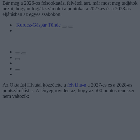
Bár még a 2026-os felsőoktatási felvételi tart, már most meg tudjátok
nézni, hogyan fogják számolni a pontokat a 2027-es és a 2028-as
eljárásban az egyes szakokon.
Kurucz-Gáspár Tünde
Az Oktatási Hivatal közzétette a
felvi.hu-n
a 2027-es és a 2028-as
pontszámítást is. A lényeg röviden az, hogy az 500 pontos rendszer
nem változik: