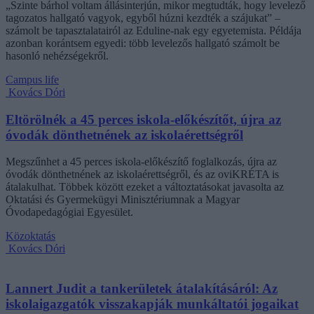
„Szinte bárhol voltam állásinterjún, mikor megtudták, hogy levelező
tagozatos hallgató vagyok, egyből húzni kezdték a szájukat” –
számolt be tapasztalatairól az Eduline-nak egy egyetemista. Példája
azonban korántsem egyedi: több levelezős hallgató számolt be
hasonló nehézségekről.
Campus life
Kovács Dóri
Eltörölnék a 45 perces iskola-előkészítőt, újra az
óvodák dönthetnének az iskolaérettségről
Megszűnhet a 45 perces iskola-előkészítő foglalkozás, újra az
óvodák dönthetnének az iskolaérettségről, és az oviKRÉTA is
átalakulhat. Többek között ezeket a változtatásokat javasolta az
Oktatási és Gyermekügyi Minisztériumnak a Magyar
Óvodapedagógiai Egyesület.
Közoktatás
Kovács Dóri
Lannert Judit a tankerületek átalakításáról: Az
iskolaigazgatók visszakapják munkáltatói jogaikat