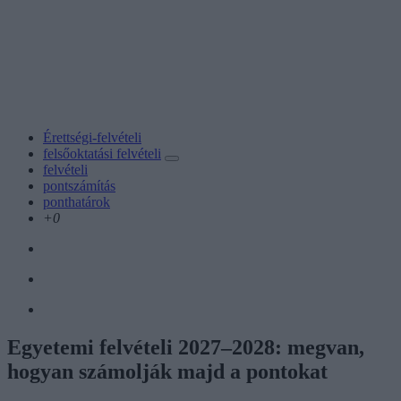
Érettségi-felvételi
felsőoktatási felvételi
felvételi
pontszámítás
ponthatárok
+0
Egyetemi felvételi 2027–2028: megvan,
hogyan számolják majd a pontokat