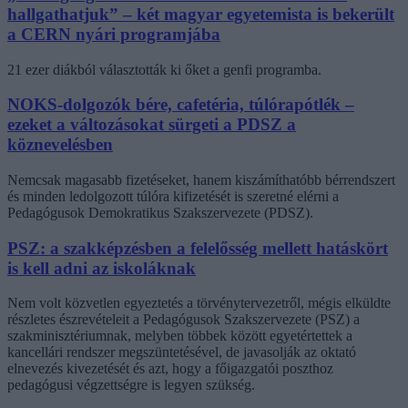
hallgathatjuk” – két magyar egyetemista is bekerült
a CERN nyári programjába
21 ezer diákból választották ki őket a genfi programba.
NOKS-dolgozók bére, cafetéria, túlórapótlék –
ezeket a változásokat sürgeti a PDSZ a
köznevelésben
Nemcsak magasabb fizetéseket, hanem kiszámíthatóbb bérrendszert
és minden ledolgozott túlóra kifizetését is szeretné elérni a
Pedagógusok Demokratikus Szakszervezete (PDSZ).
PSZ: a szakképzésben a felelősség mellett hatáskört
is kell adni az iskoláknak
Nem volt közvetlen egyeztetés a törvénytervezetről, mégis elküldte
részletes észrevételeit a Pedagógusok Szakszervezete (PSZ) a
szakminisztériumnak, melyben többek között egyetértettek a
kancellári rendszer megszüntetésével, de javasolják az oktató
elnevezés kivezetését és azt, hogy a főigazgatói poszthoz
pedagógusi végzettségre is legyen szükség.