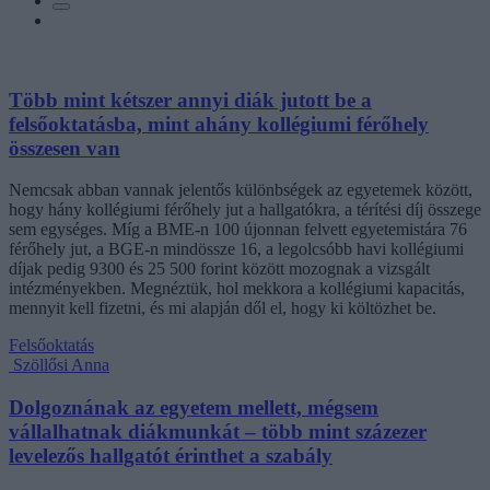
Több mint kétszer annyi diák jutott be a
felsőoktatásba, mint ahány kollégiumi férőhely
összesen van
Nemcsak abban vannak jelentős különbségek az egyetemek között,
hogy hány kollégiumi férőhely jut a hallgatókra, a térítési díj összege
sem egységes. Míg a BME-n 100 újonnan felvett egyetemistára 76
férőhely jut, a BGE-n mindössze 16, a legolcsóbb havi kollégiumi
díjak pedig 9300 és 25 500 forint között mozognak a vizsgált
intézményekben. Megnéztük, hol mekkora a kollégiumi kapacitás,
mennyit kell fizetni, és mi alapján dől el, hogy ki költözhet be.
Felsőoktatás
Szöllősi Anna
Dolgoznának az egyetem mellett, mégsem
vállalhatnak diákmunkát – több mint százezer
levelezős hallgatót érinthet a szabály