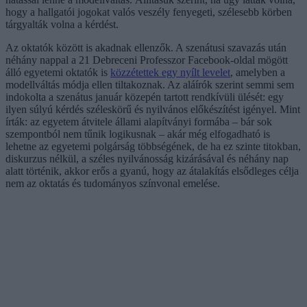
hogy a hallgatói jogokat valós veszély fenyegeti, szélesebb körben
tárgyalták volna a kérdést.
Az oktatók között is akadnak ellenzők. A szenátusi szavazás után
néhány nappal a 21 Debreceni Professzor Facebook-oldal mögött
álló egyetemi oktatók is
közzétettek egy nyílt levelet
, amelyben a
modellváltás módja ellen tiltakoznak. Az aláírók szerint semmi sem
indokolta a szenátus január közepén tartott rendkívüli ülését: egy
ilyen súlyú kérdés széleskörű és nyilvános előkészítést igényel. Mint
írták: az egyetem átvitele állami alapítványi formába – bár sok
szempontból nem tűnik logikusnak – akár még elfogadható is
lehetne az egyetemi polgárság többségének, de ha ez szinte titokban,
diskurzus nélkül, a széles nyilvánosság kizárásával és néhány nap
alatt történik, akkor erős a gyanú, hogy az átalakítás elsődleges célja
nem az oktatás és tudományos színvonal emelése.