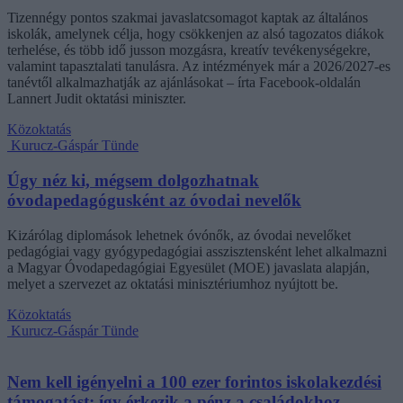
Tizennégy pontos szakmai javaslatcsomagot kaptak az általános
iskolák, amelynek célja, hogy csökkenjen az alsó tagozatos diákok
terhelése, és több idő jusson mozgásra, kreatív tevékenységekre,
valamint tapasztalati tanulásra. Az intézmények már a 2026/2027-es
tanévtől alkalmazhatják az ajánlásokat – írta Facebook-oldalán
Lannert Judit oktatási miniszter.
Közoktatás
Kurucz-Gáspár Tünde
Úgy néz ki, mégsem dolgozhatnak
óvodapedagógusként az óvodai nevelők
Kizárólag diplomások lehetnek óvónők, az óvodai nevelőket
pedagógiai vagy gyógypedagógiai asszisztensként lehet alkalmazni
a Magyar Óvodapedagógiai Egyesület (MOE) javaslata alapján,
melyet a szervezet az oktatási minisztériumhoz nyújtott be.
Közoktatás
Kurucz-Gáspár Tünde
Nem kell igényelni a 100 ezer forintos iskolakezdési
támogatást: így érkezik a pénz a családokhoz