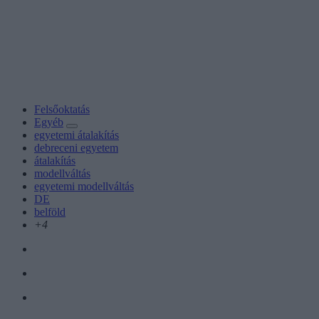
Felsőoktatás
Egyéb
egyetemi átalakítás
debreceni egyetem
átalakítás
modellváltás
egyetemi modellváltás
DE
belföld
+4