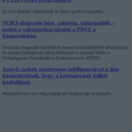
21 ezer diákból választották ki őket a genfi programba.
NOKS-dolgozók bére, cafetéria, túlórapótlék –
ezeket a változásokat sürgeti a PDSZ a
köznevelésben
Nemcsak magasabb fizetéseket, hanem kiszámíthatóbb bérrendszert
és minden ledolgozott túlóra kifizetését is szeretné elérni a
Pedagógusok Demokratikus Szakszervezete (PDSZ).
Annyit csaltak mesterséges intelligenciával a dán
középiskolások, hogy a kormánynak kellett
közbelépnie
Mostantól nem lesz elég csupán jól megírni egy beadandót.