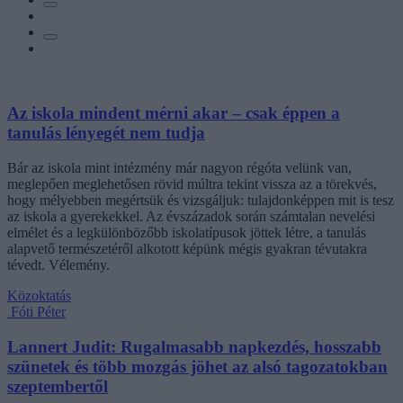
Az iskola mindent mérni akar – csak éppen a
tanulás lényegét nem tudja
Bár az iskola mint intézmény már nagyon régóta velünk van,
meglepően meglehetősen rövid múltra tekint vissza az a törekvés,
hogy mélyebben megértsük és vizsgáljuk: tulajdonképpen mit is tesz
az iskola a gyerekekkel. Az évszázadok során számtalan nevelési
elmélet és a legkülönbözőbb iskolatípusok jöttek létre, a tanulás
alapvető természetéről alkotott képünk mégis gyakran tévutakra
tévedt. Vélemény.
Közoktatás
Fóti Péter
Lannert Judit: Rugalmasabb napkezdés, hosszabb
szünetek és több mozgás jöhet az alsó tagozatokban
szeptembertől