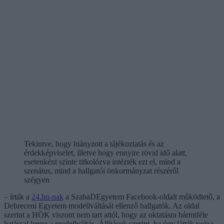
Tekintve, hogy hiányzott a tájékoztatás és az
érdekképviselet, illetve hogy ennyire rövid idő alatt,
esetenként szinte titkolózva intézték ezt el, mind a
szenátus, mind a hallgatói önkormányzat részéről
szégyen
– írták a
24.hu-nak
a SzabaDEgyetem Facebook-oldalt működtető, a
Debreceni Egyetem modellváltását ellenző hallgatók. Az oldal
szerint a HÖK viszont nem tart attól, hogy az oktatásra bármiféle
hatással lenne a modellváltás. Állításuk szerint, ha úgy látták volna,