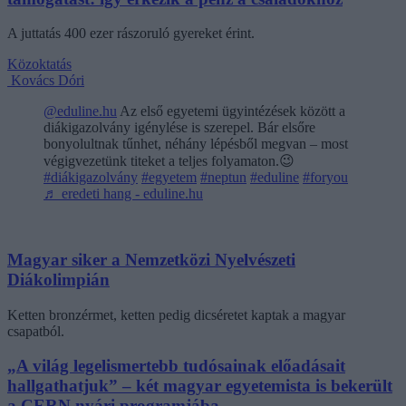
A juttatás 400 ezer rászoruló gyereket érint.
Közoktatás
Kovács Dóri
@eduline.hu
Az első egyetemi ügyintézések között a
diákigazolvány igénylése is szerepel. Bár elsőre
bonyolultnak tűnhet, néhány lépésből megvan – most
végigvezetünk titeket a teljes folyamaton.😉
#diákigazolvány
#egyetem
#neptun
#eduline
#foryou
♬ eredeti hang - eduline.hu
Magyar siker a Nemzetközi Nyelvészeti
Diákolimpián
Ketten bronzérmet, ketten pedig dicséretet kaptak a magyar
csapatból.
„A világ legelismertebb tudósainak előadásait
hallgathatjuk” – két magyar egyetemista is bekerült
a CERN nyári programjába