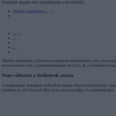
érettségik alapján mire számíthatnak a felvételizők.
Palotás Zsuzsanna
Mielőtt elindulnak a felvételi ponthatárok kihirdetésére váró visszas
természetesen csak a ponthatárhúzáskor derül ki, de a jelentkezési ada
Nem változott a férőhelyek száma
A ponthatárok alakulását elsősorban három tényező befolyásolja: hány
esetében az első tényező idén biztos nem mozdítja el a ponthatárokat.