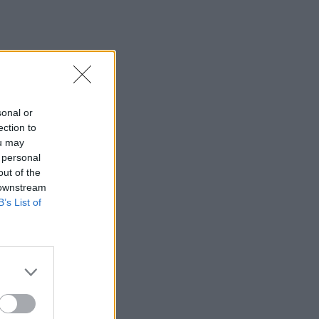
sonal or
ection to
ou may
 personal
out of the
 downstream
B’s List of