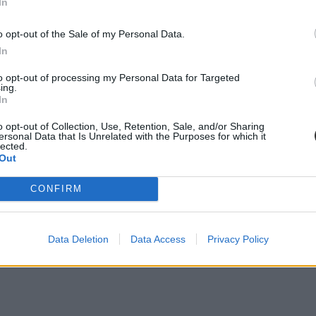
In
o opt-out of the Sale of my Personal Data.
In
 esetében sem történt változás, így a férőhelyek száma önmagában nem 
to opt-out of processing my Personal Data for Targeted
ing.
In
o opt-out of Collection, Use, Retention, Sale, and/or Sharing
ersonal Data that Is Unrelated with the Purposes for which it
lected.
Out
 van
CONFIRM
sonlóan
idén is a negyedik legnépszerűbb
osztatlan, nappali tagozatos kép
Data Deletion
Data Access
Privacy Policy