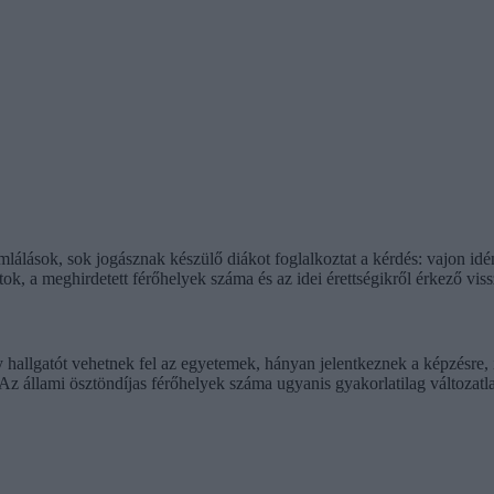
zámlálások, sok jogásznak készülő diákot foglalkoztat a kérdés: vajon i
tok, a meghirdetett férőhelyek száma és az idei érettségikről érkező vis
 hallgatót vehetnek fel az egyetemek, hányan jelentkeznek a képzésre, 
 Az állami ösztöndíjas férőhelyek száma ugyanis gyakorlatilag változatl