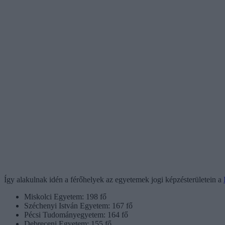
Így alakulnak idén a férőhelyek az egyetemek jogi képzésterületein a
Miskolci Egyetem: 198 fő
Széchenyi István Egyetem: 167 fő
Pécsi Tudományegyetem: 164 fő
Debreceni Egyetem: 155 fő