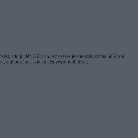
pzést, addig idén 2653-an. Az összes jelentkezés száma 6853-ról
ott, ami országos szinten elenyésző különbség.