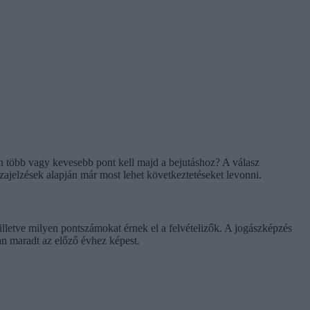
dén több vagy kevesebb pont kell majd a bejutáshoz? A válasz
szajelzések alapján már most lehet következtetéseket levonni.
illetve milyen pontszámokat érnek el a felvételizők. A jogászképzés
an maradt az előző évhez képest.