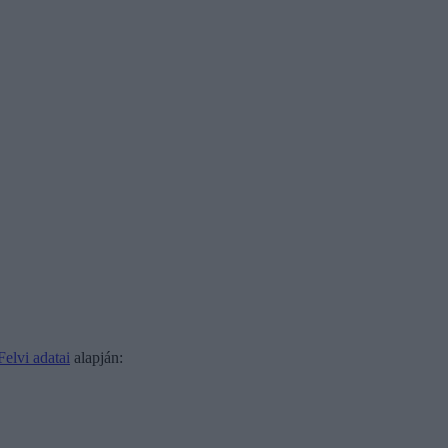
Felvi adatai
alapján: