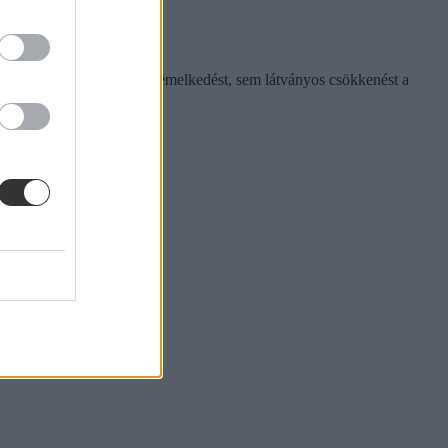
indokolna sem jelentősebb emelkedést, sem látványos csökkenést a
zés lett a jogi.