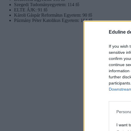
Szegedi Tudományegyetem: 114 fő
ELTE ÁJK: 91 fő
Károli Gáspár Református Egyetem: 90 fő
Pázmány Péter Katolikus Egyetem: 164 fő
Eduline d
If you wish 
sensitive in
confirm you
continue se
information 
further disc
participants
Downstream 
Persona
I want t