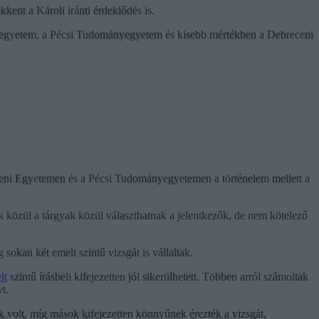
ent a Károli iránti érdeklődés is.
nyegyetem, a Pécsi Tudományegyetem és kisebb mértékben a Debreceni
ceni Egyetemen és a Pécsi Tudományegyetemen a történelem mellett a
zül a tárgyak közül választhatnak a jelentkezők, de nem kötelező
sokan két emelt szintű vizsgát is vállaltak.
lt
szintű írásbeli kifejezetten jól sikerülhetett. Többen arról számoltak
t.
k volt, míg mások kifejezetten könnyűnek érezték a vizsgát.