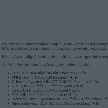
Az országos jelentkezőszámok alapján ugyanakkor szinte teljes stagná
6763-ra csökkent. Ez azt jelenti, hogy az első helyes jelentkezők szá
Bár országosan alig változott a jelentkezők száma, az egyes intézmén
Az első helyes jelentkezők száma egyetemenként így alakult:
ELTE ÁJK: 844 főről 784 főre csökkent (-60 fő)
PPKE JÁK: 579 főről 620 főre nőtt (+41 fő)
Debreceni Egyetem ÁJK: 277 főről 282 főre nőtt (+5 fő)
KRE ÁJK: 277 főről 239 főre csökkent (-38 fő)
SZTE ÁJTK: 251 főről 274 főre nőtt (+23 fő)
PTE ÁJK: 183 főről 204 főre nőtt (+21 fő)
Széchenyi István Egyetem DFK: 142 főről 151 főre nőtt (+9 fő
Miskolci Egyetem ÁJK: 105 főről 99 főre csökkent (-6 fő)