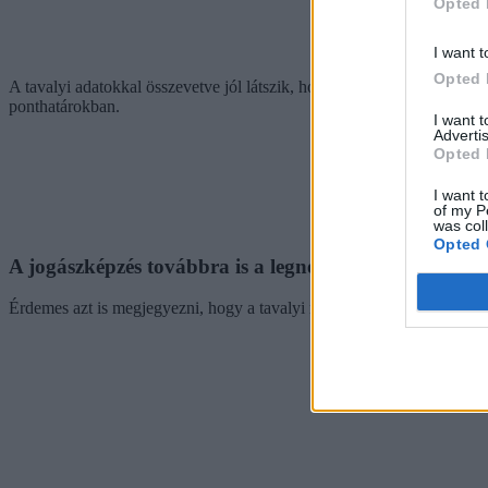
Opted 
I want t
Opted 
A tavalyi adatokkal összevetve jól látszik, hogy egyetlen intézmény
ponthatárokban.
I want 
Advertis
Opted 
I want t
of my P
was col
Opted 
A jogászképzés továbbra is a legnépszerűbbek között
Érdemes azt is megjegyezni, hogy a tavalyi népszerűségi listához ha