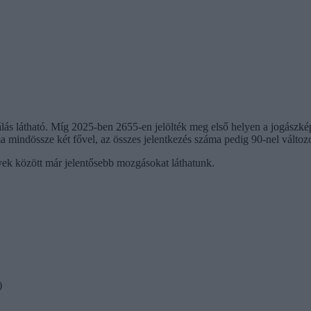
lás látható. Míg 2025-ben 2655-en jelölték meg első helyen a jogászké
ma mindössze két fővel, az összes jelentkezés száma pedig 90-nel változ
yek között már jelentősebb mozgásokat láthatunk.
)