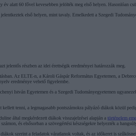
év alatt 60 fővel kevesebben jelölték meg első helyen. Hasonlóan csökk
jelentkeztek első helyen, mint tavaly. Emelkedett a Szegedi Tudomá
zt jelentős részben az idei érettségik eredményei határozzák meg.
zámításban. Az ELTE-n, a Károli Gáspár Református Egyetemen, a Debre
 nyelv eredménye vehető figyelembe.
henyi István Egyetemen és a Szegedi Tudományegyetemen ugyanezek kö
t kellett tenni, a legmagasabb pontszámokra pályázó diákok közül pedig 
uline által megkérdezett diákok visszajelzései alapján a
történelem eme
ek számon, és elsősorban a szövegértési készségekre helyezték a hangsúly
iákok szerint a feladatok váratlanok voltak, és az időkeret is szűkösne