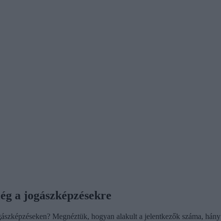
elég a jogászképzésekre
szképzéseken? Megnéztük, hogyan alakult a jelentkezők száma, hány ál