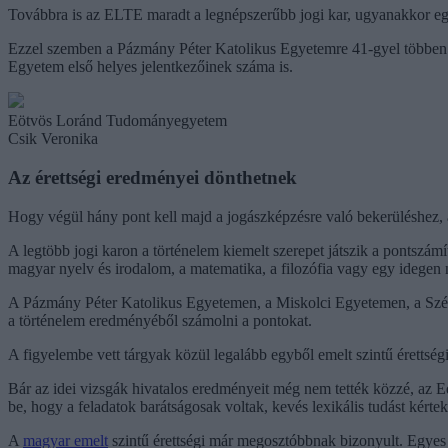
Továbbra is az ELTE maradt a legnépszerűbb jogi kar, ugyanakkor egy 
Ezzel szemben a Pázmány Péter Katolikus Egyetemre 41-gyel többen 
Egyetem első helyes jelentkezőinek száma is.
Eötvös Loránd Tudományegyetem
Csik Veronika
Az érettségi eredményei dönthetnek
Hogy végül hány pont kell majd a jogászképzésre való bekerüléshez, a
A legtöbb jogi karon a történelem kiemelt szerepet játszik a ponts
magyar nyelv és irodalom, a matematika, a filozófia vagy egy idegen
A Pázmány Péter Katolikus Egyetemen, a Miskolci Egyetemen, a Széc
a történelem eredményéből számolni a pontokat.
A figyelembe vett tárgyak közül legalább egyből emelt szintű érettségi
Bár az idei vizsgák hivatalos eredményeit még nem tették közzé, az Ed
be, hogy a feladatok barátságosak voltak, kevés lexikális tudást kért
A
magyar emelt
szintű érettségi már megosztóbbnak bizonyult. Egyes d