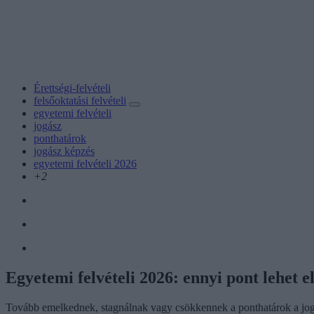
Érettségi-felvételi
felsőoktatási felvételi
egyetemi felvételi
jogász
ponthatárok
jogász képzés
egyetemi felvételi 2026
+2
Egyetemi felvételi 2026: ennyi pont lehet 
Tovább emelkednek, stagnálnak vagy csökkennek a ponthatárok a jogá