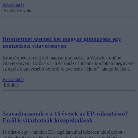
Közoktatás
Szabó Fruzsina
Bronzérmet szerzett két magyar gimnazista egy
nemzetközi vitaversenyen
Bronzérmet szerzett két magyar gimnazista a Warwick online
vitaversenyen. Törőcsik Lili és Balázs Julianna korábban megnyerte
az egyik legnevesebb oxfordi vitaverseny „újonc” kategóriájában.
Közoktatás
Eduline
Szavazhassanak-e a 16 évesek az EP-választáson?
Erről is vitázhatnak középiskolások
Jó ötlet-e egy - minden EU-tagállam által közösen kidolgozott -
történelemkönyv? Hozhatnak-e bírói döntéseket számítógépes