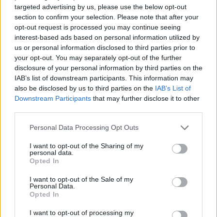
targeted advertising by us, please use the below opt-out
section to confirm your selection. Please note that after your
opt-out request is processed you may continue seeing
interest-based ads based on personal information utilized by
Négy magyar egyetem a friss világrangsorban, új
us or personal information disclosed to third parties prior to
felmérések jönnek az iskolákban: a hét hírei
your opt-out. You may separately opt-out of the further
disclosure of your personal information by third parties on the
Az új tanévben már a negyedikesek és az ötödikesek képességeit is
felmérik majd az iskolában, négy magyar egyetem került fel a
IAB’s list of downstream participants. This information may
sanghaji felsőoktatási világrangsorra, nemzetközi versenyeken
also be disclosed by us to third parties on the
IAB’s List of
szereztek érmeket magyar diákok. A hét oktatási hírei közül
Downstream Participants
that may further disclose it to other
szemezgettünk.
third parties.
Közoktatás
Personal Data Processing Opt Outs
Eduline
I want to opt-out of the Sharing of my
personal data.
Opted In
Ezüstérmet szerzett a magyar csapat a
I want to opt-out of the Sale of my
középiskolások legrangosabb vitaversenyén
Personal Data.
Opted In
Ezüstérmet nyert a magyar csapat az angol mint idegen nyelv (EFL)
kategóriában a 2022-es World Schools Debating Championship
I want to opt-out of processing my