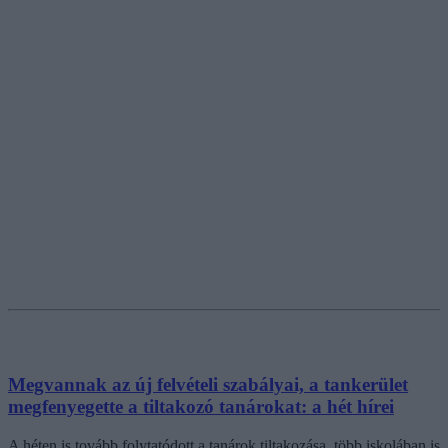
Megvannak az új felvételi szabályai, a tankerület
megfenyegette a tiltakozó tanárokat: a hét hírei
A héten is tovább folytatódott a tanárok tiltakozása, több iskolában is