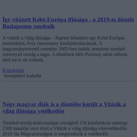
Így vitázott Kelet-Európa ifjúsága - a 2019-es döntőt
Budapesten rendezik
A vitázik a világ ifjúsága – Jugend debattiert egy Kelet-Európai
nemzetközi, éves vitaverseny középiskolásoknak. A
hagyományteremtő esemény 2005-ben indult, immáron tizenkét
versenyző ország a tagja. A döntőnek idén Pozsony adott otthont,
ahol mi is ott voltunk.
Közoktatás
Szentpéteri Izabella
Négy magyar diák is a döntőbe került a Vitázik a
világ ifjúsága vetélkedőn
Tizenkét közép-kelet-európai országból 150 középiskola mintegy
2500 tanulója vesz részt a Vitázik a világ ifjúsága vitavetélkedőn.
2010 óta Magyarországon is megrendezik a vetélkedőt.