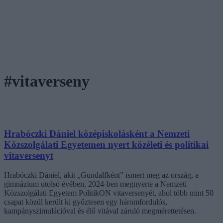
#vitaverseny
Hrabóczki Dániel középiskolásként a Nemzeti
Közszolgálati Egyetemen nyert közéleti és politikai
vitaversenyt
Hrabóczki Dániel, akit „Gundalfként” ismert meg az ország, a
gimnázium utolsó évében, 2024-ben megnyerte a Nemzeti
Közszolgálati Egyetem PolitikON vitaversenyét, ahol több mint 50
csapat közül került ki győztesen egy háromfordulós,
kampányszimulációval és élő vitával záruló megmérettetésen.