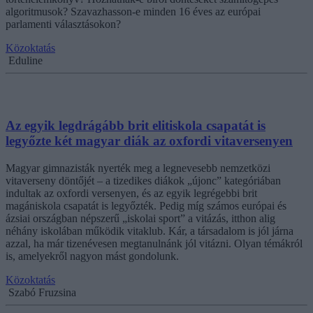
algoritmusok? Szavazhasson-e minden 16 éves az európai
parlamenti választásokon?
Közoktatás
Eduline
Az egyik legdrágább brit elitiskola csapatát is
legyőzte két magyar diák az oxfordi vitaversenyen
Magyar gimnazisták nyerték meg a legnevesebb nemzetközi
vitaverseny döntőjét – a tizedikes diákok „újonc” kategóriában
indultak az oxfordi versenyen, és az egyik legrégebbi brit
magániskola csapatát is legyőzték. Pedig míg számos európai és
ázsiai országban népszerű „iskolai sport” a vitázás, itthon alig
néhány iskolában működik vitaklub. Kár, a társadalom is jól járna
azzal, ha már tizenévesen megtanulnánk jól vitázni. Olyan témákról
is, amelyekről nagyon mást gondolunk.
Közoktatás
Szabó Fruzsina