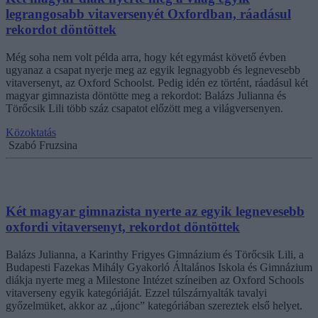
legrangosabb vitaversenyét Oxfordban, ráadásul
rekordot döntöttek
Még soha nem volt példa arra, hogy két egymást követő évben
ugyanaz a csapat nyerje meg az egyik legnagyobb és legnevesebb
vitaversenyt, az Oxford Schoolst. Pedig idén ez történt, ráadásul két
magyar gimnazista döntötte meg a rekordot: Balázs Julianna és
Törőcsik Lili több száz csapatot előzött meg a világversenyen.
Közoktatás
Szabó Fruzsina
Két magyar gimnazista nyerte az egyik legnevesebb
oxfordi vitaversenyt, rekordot döntöttek
Balázs Julianna, a Karinthy Frigyes Gimnázium és Törőcsik Lili, a
Budapesti Fazekas Mihály Gyakorló Általános Iskola és Gimnázium
diákja nyerte meg a Milestone Intézet színeiben az Oxford Schools
vitaverseny egyik kategóriáját. Ezzel túlszárnyalták tavalyi
győzelmüket, akkor az „újonc” kategóriában szereztek első helyet.