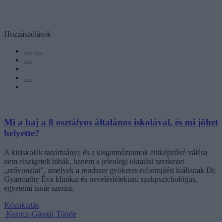
Hozzászólások
Mi a baj a 8 osztályos általános iskolával, és mi jöhet
helyette?
A kisiskolák tanárhiánya és a kisgimnáziumok elitképzővé válása
nem elszigetelt hibák, hanem a jelenlegi oktatási szerkezet
„erővonalai”, amelyek a rendszer gyökeres reformjáért kiáltanak Dr.
Gyarmathy Éva klinikai és neveléslélektani szakpszichológus,
egyetemi tanár szerint.
Közoktatás
Kurucz-Gáspár Tünde