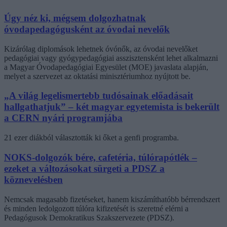
Úgy néz ki, mégsem dolgozhatnak
óvodapedagógusként az óvodai nevelők
Kizárólag diplomások lehetnek óvónők, az óvodai nevelőket
pedagógiai vagy gyógypedagógiai asszisztensként lehet alkalmazni
a Magyar Óvodapedagógiai Egyesület (MOE) javaslata alapján,
melyet a szervezet az oktatási minisztériumhoz nyújtott be.
„A világ legelismertebb tudósainak előadásait
hallgathatjuk” – két magyar egyetemista is bekerült
a CERN nyári programjába
21 ezer diákból választották ki őket a genfi programba.
NOKS-dolgozók bére, cafetéria, túlórapótlék –
ezeket a változásokat sürgeti a PDSZ a
köznevelésben
Nemcsak magasabb fizetéseket, hanem kiszámíthatóbb bérrendszert
és minden ledolgozott túlóra kifizetését is szeretné elérni a
Pedagógusok Demokratikus Szakszervezete (PDSZ).