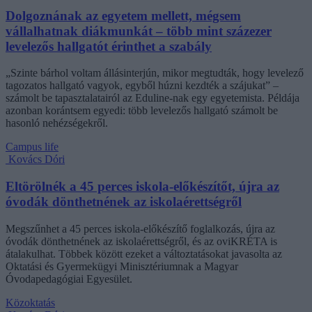
Dolgoznának az egyetem mellett, mégsem
vállalhatnak diákmunkát – több mint százezer
levelezős hallgatót érinthet a szabály
„Szinte bárhol voltam állásinterjún, mikor megtudták, hogy levelező
tagozatos hallgató vagyok, egyből húzni kezdték a szájukat” –
számolt be tapasztalatairól az Eduline-nak egy egyetemista. Példája
azonban korántsem egyedi: több levelezős hallgató számolt be
hasonló nehézségekről.
Campus life
Kovács Dóri
Eltörölnék a 45 perces iskola-előkészítőt, újra az
óvodák dönthetnének az iskolaérettségről
Megszűnhet a 45 perces iskola-előkészítő foglalkozás, újra az
óvodák dönthetnének az iskolaérettségről, és az oviKRÉTA is
átalakulhat. Többek között ezeket a változtatásokat javasolta az
Oktatási és Gyermekügyi Minisztériumnak a Magyar
Óvodapedagógiai Egyesület.
Közoktatás