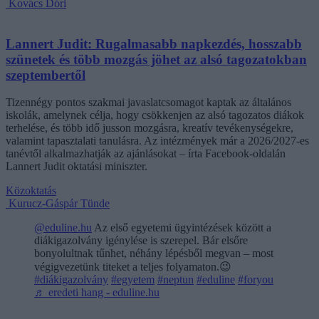
Kovács Dóri
Lannert Judit: Rugalmasabb napkezdés, hosszabb
szünetek és több mozgás jöhet az alsó tagozatokban
szeptembertől
Tizennégy pontos szakmai javaslatcsomagot kaptak az általános
iskolák, amelynek célja, hogy csökkenjen az alsó tagozatos diákok
terhelése, és több idő jusson mozgásra, kreatív tevékenységekre,
valamint tapasztalati tanulásra. Az intézmények már a 2026/2027-es
tanévtől alkalmazhatják az ajánlásokat – írta Facebook-oldalán
Lannert Judit oktatási miniszter.
Közoktatás
Kurucz-Gáspár Tünde
@eduline.hu
Az első egyetemi ügyintézések között a
diákigazolvány igénylése is szerepel. Bár elsőre
bonyolultnak tűnhet, néhány lépésből megvan – most
végigvezetünk titeket a teljes folyamaton.😉
#diákigazolvány
#egyetem
#neptun
#eduline
#foryou
♬ eredeti hang - eduline.hu