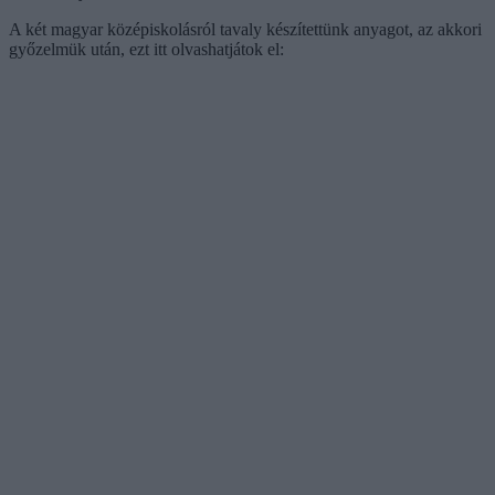
A két magyar középiskolásról tavaly készítettünk anyagot, az akkori
győzelmük után, ezt itt olvashatjátok el: