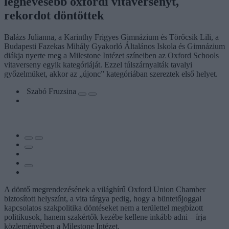
legnevesebb oxfordi vitaversenyt,
rekordot döntöttek
Balázs Julianna, a Karinthy Frigyes Gimnázium és Törőcsik Lili, a
Budapesti Fazekas Mihály Gyakorló Általános Iskola és Gimnázium
diákja nyerte meg a Milestone Intézet színeiben az Oxford Schools
vitaverseny egyik kategóriáját. Ezzel túlszárnyalták tavalyi
győzelmüket, akkor az „újonc” kategóriában szereztek első helyet.
Szabó Fruzsina
A döntő megrendezésének a világhírű Oxford Union Chamber
biztosított helyszínt, a vita tárgya pedig, hogy a büntetőjoggal
kapcsolatos szakpolitika döntéseket nem a területtel megbízott
politikusok, hanem szakértők kezébe kellene inkább adni – írja
közleményében a Milestone Intézet.