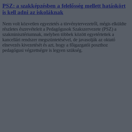
PSZ: a szakképzésben a felelősség mellett hatáskört
is kell adni az iskoláknak
Nem volt közvetlen egyeztetés a törvénytervezetről, mégis elküldte
részletes észrevételeit a Pedagógusok Szakszervezete (PSZ) a
szakminisztériumnak, melyben többek között egyetértettek a
kancellári rendszer megszüntetésével, de javasolják az oktató
elnevezés kivezetését és azt, hogy a főigazgatói poszthoz
pedagógusi végzettségre is legyen szükség.