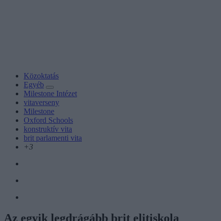
Közoktatás
Egyéb
Milestone Intézet
vitaverseny
Milestone
Oxford Schools
konstruktív vita
brit parlamenti vita
+3
Az egyik legdrágább brit elitiskola