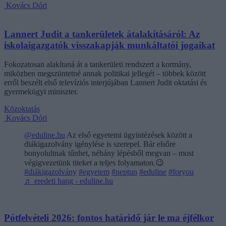
Kovács Dóri
Lannert Judit a tankerületek átalakításáról: Az
iskolaigazgatók visszakapják munkáltatói jogaikat
Fokozatosan alakítaná át a tankerületi rendszert a kormány,
miközben megszüntetné annak politikai jellegét – többek között
erről beszélt első televíziós interjújában Lannert Judit oktatási és
gyermekügyi miniszter.
Közoktatás
Kovács Dóri
@eduline.hu
Az első egyetemi ügyintézések között a
diákigazolvány igénylése is szerepel. Bár elsőre
bonyolultnak tűnhet, néhány lépésből megvan – most
végigvezetünk titeket a teljes folyamaton.😉
#diákigazolvány
#egyetem
#neptun
#eduline
#foryou
♬ eredeti hang - eduline.hu
Pótfelvételi 2026: fontos határidő jár le ma éjfélkor