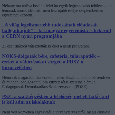
Néhány óra múlva bezár a felvi.hu egyik legfontosabb felülete – aki
lemarad, annak idén már nem lesz újabb esélye szeptemberben
egyetemet kezdeni.
„A világ legelismertebb tudósainak előadásait
hallgathatjuk” – két magyar egyetemista is bekerült
a CERN nyári programjába
21 ezer diákból választották ki őket a genfi programba.
NOKS-dolgozók bére, cafetéria, túlórapótlék –
ezeket a változásokat sürgeti a PDSZ a
köznevelésben
Nemcsak magasabb fizetéseket, hanem kiszámíthatóbb bérrendszert
és minden ledolgozott túlóra kifizetését is szeretné elérni a
Pedagógusok Demokratikus Szakszervezete (PDSZ).
PSZ: a szakképzésben a felelősség mellett hatáskört
is kell adni az iskoláknak
Nem volt közvetlen egyeztetés a törvénytervezetről, mégis elküldte