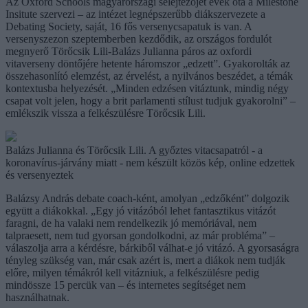
Az Oxford Schools magyarországi selejtezőjét évek óta a Milestone
Insitute szervezi – az intézet legnépszerűbb diákszervezete a
Debating Society, saját, 16 fős versenycsapatuk is van. A
versenyszezon szeptemberben kezdődik, az országos fordulót
megnyerő Törőcsik Lili-Balázs Julianna páros az oxfordi
vitaverseny döntőjére hetente háromszor „edzett”. Gyakorolták az
összehasonlító elemzést, az érvelést, a nyilvános beszédet, a témák
kontextusba helyezését. „Minden edzésen vitáztunk, mindig négy
csapat volt jelen, hogy a brit parlamenti stílust tudjuk gyakorolni” –
emlékszik vissza a felkészülésre Törőcsik Lili.
Balázs Julianna és Törőcsik Lili. A győztes vitacsapatról - a
koronavírus-járvány miatt - nem készült közös kép, online edzettek
és versenyeztek
Balázsy András debate coach-ként, amolyan „edzőként” dolgozik
együtt a diákokkal. „Egy jó vitázóból lehet fantasztikus vitázót
faragni, de ha valaki nem rendelkezik jó memóriával, nem
talpraesett, nem tud gyorsan gondolkodni, az már probléma” –
válaszolja arra a kérdésre, bárkiből válhat-e jó vitázó. A gyorsaságra
tényleg szükség van, már csak azért is, mert a diákok nem tudják
előre, milyen témákról kell vitázniuk, a felkészülésre pedig
mindössze 15 percük van – és internetes segítséget nem
használhatnak.