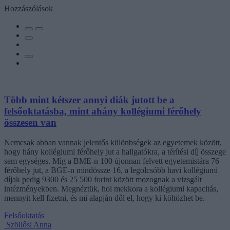
Hozzászólások
Több mint kétszer annyi diák jutott be a
felsőoktatásba, mint ahány kollégiumi férőhely
összesen van
Nemcsak abban vannak jelentős különbségek az egyetemek között,
hogy hány kollégiumi férőhely jut a hallgatókra, a térítési díj összege
sem egységes. Míg a BME-n 100 újonnan felvett egyetemistára 76
férőhely jut, a BGE-n mindössze 16, a legolcsóbb havi kollégiumi
díjak pedig 9300 és 25 500 forint között mozognak a vizsgált
intézményekben. Megnéztük, hol mekkora a kollégiumi kapacitás,
mennyit kell fizetni, és mi alapján dől el, hogy ki költözhet be.
Felsőoktatás
Szöllősi Anna