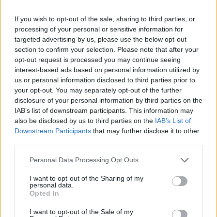
Balázsy András, hozzátéve: világszerte rengeteg nívós versenyt
szerveznek, a World School Debating Championship és az Oxford
If you wish to opt-out of the sale, sharing to third parties, or
Schools mellett Cambridge-ben például 15 évesek és a fiatalabbak
processing of your personal or sensitive information for
indulhatnak, de Szlovéniában is évről évre megrendeznek egy
targeted advertising by us, please use the below opt-out
színvonalas, nagyon sok diákot vonzó vitaversenyt, a németül tanuló
section to confirm your selection. Please note that after your
kelet- és közép-európai diákok pedig a Jugend Debattiert
Internationalon indulhatnak.
opt-out request is processed you may continue seeing
interest-based ads based on personal information utilized by
„Vannak olyan iskolák, ahol foglalkoznak ezzel, de nem elég
us or personal information disclosed to third parties prior to
hangsúlyosan. Pedig nagyon jót tenne a társadalomnak, ha a diákok
your opt-out. You may separately opt-out of the further
megtanulnának intelligensen vitázni olyan témákról, amelyekről nem
disclosure of your personal information by third parties on the
ugyanazt gondolják” – mondja Balázsy András az itthoni helyzetről.
IAB’s list of downstream participants. This information may
A magyar iskolákban valóban ritkán kerül elő a vita műfaja – csak
néhány középiskolában, egyetemen és tehetséggondozó központban
also be disclosed by us to third parties on the
IAB’s List of
működik vitaklub, nemrég pedig arról született döntés, hogy a
Downstream Participants
that may further disclose it to other
középszintű magyarérettségi írásbelijéből is törlik 2024-től a
third parties.
választható „érvelés” feladatot. Pedig az elmúlt években olyan
témákkal gyakorolhatták a végzős középiskolások az érvelő
Personal Data Processing Opt Outs
szövegek írását, mint például a humor szerepe vagy a „slow
reading” mozgalom. A vita műfaja a magyarórákon persze – jó
I want to opt-out of the Sharing of my
esetben – így is előkerül, főként a retorikai témakör részeként,
personal data.
feladattípusként pedig a történelem- és a földrajztanterv is említi.
Opted In
Előbbi például azt javasolja a tanároknak, hogy szervezzenek vitát a
diákoknak olyan témákról, mint az EU, a globalizáció vagy éppen
I want to opt-out of the Sale of my
az 1848-1849-es szabadságharc vereségének okai.