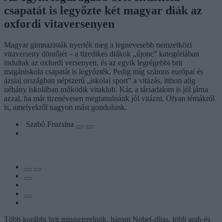
csapatát is legyőzte két magyar diák az
oxfordi vitaversenyen
Magyar gimnazisták nyerték meg a legnevesebb nemzetközi
vitaverseny döntőjét – a tizedikes diákok „újonc” kategóriában
indultak az oxfordi versenyen, és az egyik legrégebbi brit
magániskola csapatát is legyőzték. Pedig míg számos európai és
ázsiai országban népszerű „iskolai sport” a vitázás, itthon alig
néhány iskolában működik vitaklub. Kár, a társadalom is jól járna
azzal, ha már tizenévesen megtanulnánk jól vitázni. Olyan témákról
is, amelyekről nagyon mást gondolunk.
Szabó Fruzsina
Több korábbi brit miniszterelnök, három Nobel-díjas, több arab és