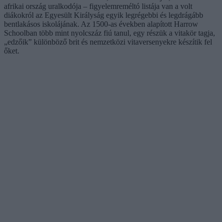
afrikai ország uralkodója – figyelemreméltó listája van a volt
diákokról az Egyesült Királyság egyik legrégebbi és legdrágább
bentlakásos iskolájának. Az 1500-as években alapított Harrow
Schoolban több mint nyolcszáz fiú tanul, egy részük a vitakör tagja,
„edzőik” különböző brit és nemzetközi vitaversenyekre készítik fel
őket.