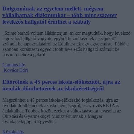
Dolgoznának az egyetem mellett, mégsem
vállalhatnak diákmunkát – több mint százezer
levelezős hallgatót érinthet a szabály
„Szinte bárhol voltam állásinterjún, mikor megtudták, hogy levelező
tagozatos hallgató vagyok, egyből húzni kezdték a szájukat” –
számolt be tapasztalatairól az Eduline-nak egy egyetemista. Példája
azonban korántsem egyedi: több levelezős hallgató számolt be
hasonló nehézségekről.
Campus life
Kovács Dóri
Eltörölnék a 45 perces iskola-előkészítőt, újra az
óvodák dönthetnének az iskolaérettségről
Megszűnhet a 45 perces iskola-előkészítő foglalkozás, újra az
óvodák dönthetnének az iskolaérettségről, és az oviKRÉTA is
átalakulhat. Többek között ezeket a változtatásokat javasolta az
Oktatási és Gyermekügyi Minisztériumnak a Magyar
Óvodapedagógiai Egyesület.
Közoktatás