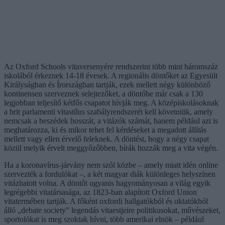
Az Oxford Schools vitaversenyére rendszerint több mint háromszáz
iskolából érkeznek 14-18 évesek. A regionális döntőket az Egyesült
Királyságban és Írországban tartják, ezek mellett négy különböző
kontinensen szerveznek selejtezőket, a döntőbe már csak a 130
legjobban teljesítő kétfős csapatot hívják meg. A középiskolásoknak
a brit parlamenti vitastílus szabályrendszerét kell követniük, amely
nemcsak a beszédek hosszát, a vitázók számát, hanem például azt is
meghatározza, ki és mikor tehet fel kérdéseket a megadott állítás
mellett vagy ellen érvelő feleknek. A döntést, hogy a négy csapat
közül melyik érvelt meggyőzőbben, bírák hozzák meg a vita végén.
Ha a koronavírus-járvány nem szól közbe – amely miatt idén online
szervezték a fordulókat –, a két magyar diák különleges helyszínen
vitázhatott volna. A döntőt ugyanis hagyományosan a világ egyik
legrégebbi vitatársasága, az 1823-ban alapított Oxford Union
vitatermében tartják. A főként oxfordi hallgatókból és oktatókból
álló „debate society” legendás vitaestjeire politikusokat, művészeket,
sportolókat is meg szoktak hívni, több amerikai elnök – például