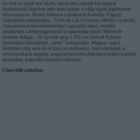
Ez volt az egyik brit iskola, amelynek csapatát két magyar
középiskolás legyőzte idén márciusban, a világ egyik leghíresebb
vitaversenyén. Balázs Julianna a budapesti Karinthy Frigyes
Gimnázium matematika-, Törőcsik Lili a Fazekas Mihály Gyakorló
Gimnázium természettudományi tagozatán tanul, emellett
mindketten a tehetséggondozó programokat kínáló Milestone
Institute diákjai – ők nyerték meg a 2021-es Oxford Schools
nemzetközi döntőjének „újonc” kategóriáját. Magyar csapat
korábban még nem ért el ilyen jó eredményt, nem véletlenül: a
versenyzőknek angolul, angol anyanyelvű diákokkal kellett közéleti,
társadalmi, kulturális témákról vitázniuk.
Churchill székében