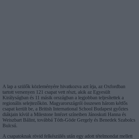
A lap a szülők közleményére hivatkozva azt írja, az Oxfordban
tartott versenyen 121 csapat vett részt, akik az Egyesült
Királyságban és 11 másik országban a legjobban teljesítettek a
regionális selejtezőkön. Magyarországról összesen három kétfős
csapat került be, a British International School Budapest győztes
diákjain kívül a Milestone Intézet színeiben Jánoskuti Hanna és
Weiszbart Bálint, továbbá Tóth-Göde Gergely és Benedek Szabolcs
Bulcsú.
A csapatoknak rövid felkészülés után egy adott tételmondat mellett