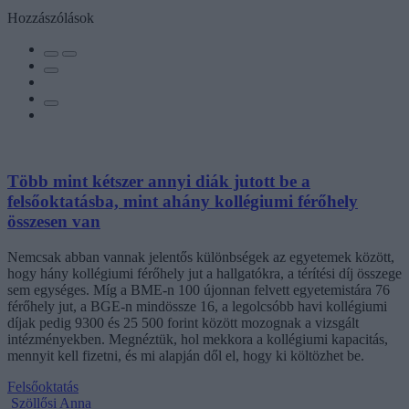
Hozzászólások
Több mint kétszer annyi diák jutott be a
felsőoktatásba, mint ahány kollégiumi férőhely
összesen van
Nemcsak abban vannak jelentős különbségek az egyetemek között,
hogy hány kollégiumi férőhely jut a hallgatókra, a térítési díj összege
sem egységes. Míg a BME-n 100 újonnan felvett egyetemistára 76
férőhely jut, a BGE-n mindössze 16, a legolcsóbb havi kollégiumi
díjak pedig 9300 és 25 500 forint között mozognak a vizsgált
intézményekben. Megnéztük, hol mekkora a kollégiumi kapacitás,
mennyit kell fizetni, és mi alapján dől el, hogy ki költözhet be.
Felsőoktatás
Szöllősi Anna