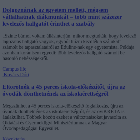
Dolgoznának az egyetem mellett, mégsem
vállalhatnak diákmunkát – több mint százezer
levelezős hallgatót érinthet a szabály
„Szinte bárhol voltam állásinterjún, mikor megtudták, hogy levelező
tagozatos hallgató vagyok, egyből húzni kezdték a szájukat” –
számolt be tapasztalatairól az Eduline-nak egy egyetemista. Példája
azonban korántsem egyedi: több levelezős hallgató számolt be
hasonló nehézségekről.
Campus life
Kovács Dóri
Eltörölnék a 45 perces iskola-előkészítőt, újra az
óvodák dönthetnének az iskolaérettségről
Megszűnhet a 45 perces iskola-előkészítő foglalkozás, újra az
óvodák dönthetnének az iskolaérettségről, és az oviKRÉTA is
átalakulhat. Többek között ezeket a változtatásokat javasolta az
Oktatási és Gyermekügyi Minisztériumnak a Magyar
Óvodapedagógiai Egyesület.
Közoktatás