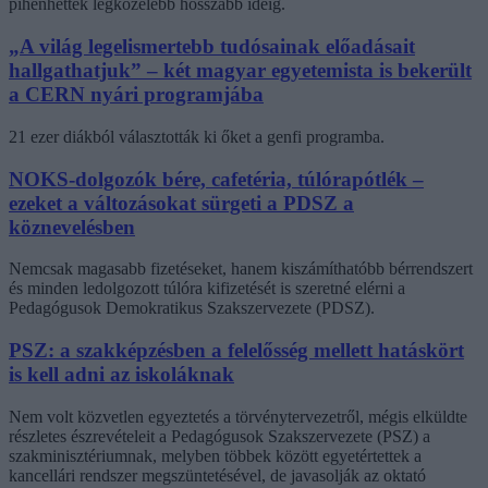
pihenhettek legközelebb hosszabb ideig.
„A világ legelismertebb tudósainak előadásait
hallgathatjuk” – két magyar egyetemista is bekerült
a CERN nyári programjába
21 ezer diákból választották ki őket a genfi programba.
NOKS-dolgozók bére, cafetéria, túlórapótlék –
ezeket a változásokat sürgeti a PDSZ a
köznevelésben
Nemcsak magasabb fizetéseket, hanem kiszámíthatóbb bérrendszert
és minden ledolgozott túlóra kifizetését is szeretné elérni a
Pedagógusok Demokratikus Szakszervezete (PDSZ).
PSZ: a szakképzésben a felelősség mellett hatáskört
is kell adni az iskoláknak
Nem volt közvetlen egyeztetés a törvénytervezetről, mégis elküldte
részletes észrevételeit a Pedagógusok Szakszervezete (PSZ) a
szakminisztériumnak, melyben többek között egyetértettek a
kancellári rendszer megszüntetésével, de javasolják az oktató