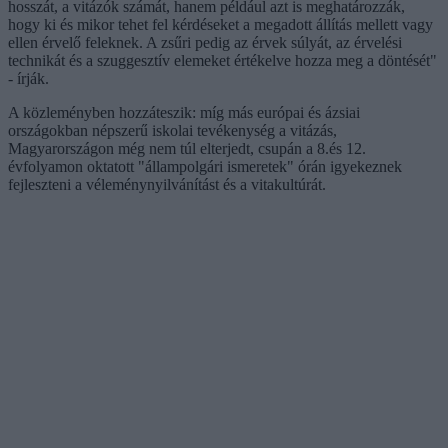
hosszát, a vitázók számát, hanem például azt is meghatározzák,
hogy ki és mikor tehet fel kérdéseket a megadott állítás mellett vagy
ellen érvelő feleknek. A zsűri pedig az érvek súlyát, az érvelési
technikát és a szuggesztív elemeket értékelve hozza meg a döntését"
- írják.
A közleményben hozzáteszik: míg más európai és ázsiai
országokban népszerű iskolai tevékenység a vitázás,
Magyarországon még nem túl elterjedt, csupán a 8.és 12.
évfolyamon oktatott "állampolgári ismeretek" órán igyekeznek
fejleszteni a véleménynyilvánítást és a vitakultúrát.