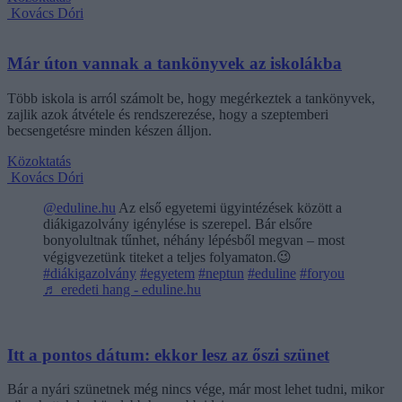
Kovács Dóri
Már úton vannak a tankönyvek az iskolákba
Több iskola is arról számolt be, hogy megérkeztek a tankönyvek,
zajlik azok átvétele és rendszerezése, hogy a szeptemberi
becsengetésre minden készen álljon.
Közoktatás
Kovács Dóri
@eduline.hu
Az első egyetemi ügyintézések között a
diákigazolvány igénylése is szerepel. Bár elsőre
bonyolultnak tűnhet, néhány lépésből megvan – most
végigvezetünk titeket a teljes folyamaton.😉
#diákigazolvány
#egyetem
#neptun
#eduline
#foryou
♬ eredeti hang - eduline.hu
Itt a pontos dátum: ekkor lesz az őszi szünet
Bár a nyári szünetnek még nincs vége, már most lehet tudni, mikor