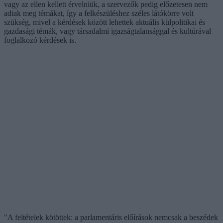
vagy az ellen kellett érvelniük, a szervezők pedig előzetesen nem
adtak meg témákat, így a felkészüléshez széles látókörre volt
szükség, mivel a kérdések között lehettek aktuális külpolitikai és
gazdasági témák, vagy társadalmi igazságtalansággal és kultúrával
foglalkozó kérdések is.
"A feltételek kötöttek: a parlamentáris előírások nemcsak a beszédek