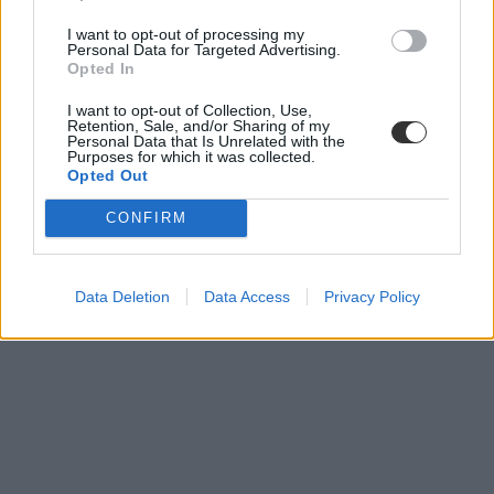
vitaverseny
British International School Budapest
I want to opt-out of processing my
Personal Data for Targeted Advertising.
Opted In
I want to opt-out of Collection, Use,
Retention, Sale, and/or Sharing of my
Personal Data that Is Unrelated with the
Purposes for which it was collected.
Opted Out
CONFIRM
Data Deletion
Data Access
Privacy Policy