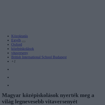
Közoktatás
Egyéb
Oxford
középiskolások
vitaverseny
British International School Budapest
+1
Magyar középiskolások nyerték meg a
világ legnevesebb vitaversenyét