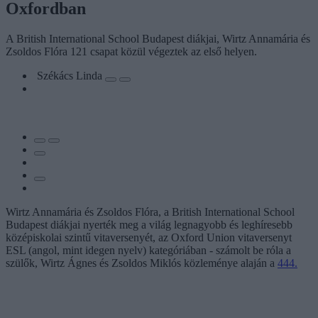
Oxfordban
A British International School Budapest diákjai, Wirtz Annamária és
Zsoldos Flóra 121 csapat közül végeztek az első helyen.
Székács Linda
Wirtz Annamária és Zsoldos Flóra, a British International School
Budapest diákjai nyerték meg a világ legnagyobb és leghíresebb
középiskolai szintű vitaversenyét, az Oxford Union vitaversenyt
ESL (angol, mint idegen nyelv) kategóriában - számolt be róla a
szülők, Wirtz Ágnes és Zsoldos Miklós közleménye alaján a
444.