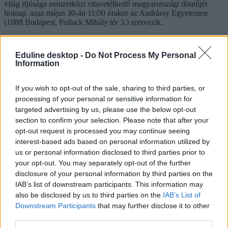
világ ifjúsága nemzetközi vitavetélkedő magyarországi döntőjét
holnap, azaz május 30-án 11:00 órakor az Andrássy Egyetemen
(1088 Budapest, Pollack Mihály tér 3.) szervezik.
Ki lesz a Pedagógusok Szakszervezetének új
elnöke? Már megvan a három induló
Eduline desktop -
Do Not Process My Personal
Information
Csabalik Zsuzsanna, Szabó Éva Zsuzsanna és Tarnay
Attila indul a Pedagógusok Szakszervezetének (PSZ)
If you wish to opt-out of the sale, sharing to third parties, or
elnöki posztjáért, az országos tisztújító kongresszus
processing of your personal or sensitive information for
júniusban lesz. Ahogy arról korábban beszámoltunk,
Galló Istvánné, a PSZ jelenlegi elnöke az országos
targeted advertising by us, please use the below opt-out
vezetőség januári ülésén bejelentette: két ciklus után
section to confirm your selection. Please note that after your
nem kíván ismét elindulni az elnöki tisztségért.
opt-out request is processed you may continue seeing
interest-based ads based on personal information utilized by
verseny
us or personal information disclosed to third parties prior to
vita
vita verseny
your opt-out. You may separately opt-out of the further
vitaverseny
disclosure of your personal information by third parties on the
belföld
IAB’s list of downstream participants. This information may
vitázik az ifjúság
also be disclosed by us to third parties on the
IAB’s List of
Downstream Participants
that may further disclose it to other
Hozzászólások
third parties.