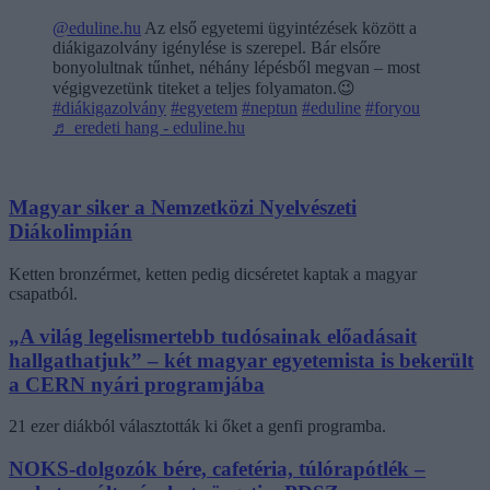
@eduline.hu
Az első egyetemi ügyintézések között a
diákigazolvány igénylése is szerepel. Bár elsőre
bonyolultnak tűnhet, néhány lépésből megvan – most
végigvezetünk titeket a teljes folyamaton.😉
#diákigazolvány
#egyetem
#neptun
#eduline
#foryou
♬ eredeti hang - eduline.hu
Magyar siker a Nemzetközi Nyelvészeti
Diákolimpián
Ketten bronzérmet, ketten pedig dicséretet kaptak a magyar
csapatból.
„A világ legelismertebb tudósainak előadásait
hallgathatjuk” – két magyar egyetemista is bekerült
a CERN nyári programjába
21 ezer diákból választották ki őket a genfi programba.
NOKS-dolgozók bére, cafetéria, túlórapótlék –