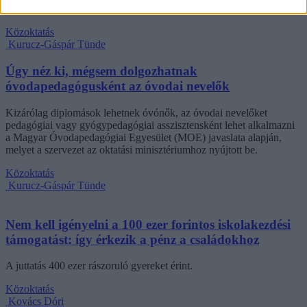
Lannert Judit oktatási miniszter.
Közoktatás
Kurucz-Gáspár Tünde
Úgy néz ki, mégsem dolgozhatnak
óvodapedagógusként az óvodai nevelők
Kizárólag diplomások lehetnek óvónők, az óvodai nevelőket
pedagógiai vagy gyógypedagógiai asszisztensként lehet alkalmazni
a Magyar Óvodapedagógiai Egyesület (MOE) javaslata alapján,
melyet a szervezet az oktatási minisztériumhoz nyújtott be.
Közoktatás
Kurucz-Gáspár Tünde
Nem kell igényelni a 100 ezer forintos iskolakezdési
támogatást: így érkezik a pénz a családokhoz
A juttatás 400 ezer rászoruló gyereket érint.
Közoktatás
Kovács Dóri