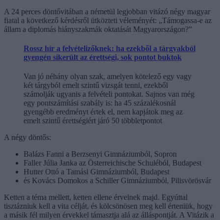
A 24 perces döntővitában a németül legjobban vitázó négy magyar
fiatal a következő kérdésről ütközteti véleményét: „Támogassa-e az
állam a diplomás hiányszakmák oktatását Magyarországon?”
Rossz hír a felvételizőknek: ha ezekből a tárgyakból
gyengén sikerült az érettségi, sok pontot buktok
Van jó néhány olyan szak, amelyen kötelező egy vagy
két tárgyból emelt szintű vizsgát tenni, ezekből
számolják ugyanis a felvételi pontokat. Sajnos van még
egy pontszámítási szabály is: ha 45 százalékosnál
gyengébb eredményt értek el, nem kapjátok meg az
emelt szintű érettségiért járó 50 többletpontot
A négy döntős:
Balázs Fanni a Berzsenyi Gimnáziumból, Sopron
Faller Júlia Janka az Österreichische Schuléból, Budapest
Hutter Ottó a Tamási Gimnáziumból, Budapest
és Kovács Domokos a Schiller Gimnáziumból, Pilisvörösvár
Ketten a téma mellett, ketten ellene érvelnek majd. Egyúttal
tisztázniuk kell a vita célját, és kölcsönösen meg kell érteniük, hogy
a másik fél milyen érvekkel támasztja alá az álláspontját. A Vitázik a