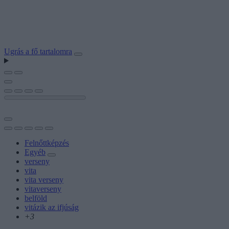
Ugrás a fő tartalomra
Felnőttképzés
Egyéb
verseny
vita
vita verseny
vitaverseny
belföld
vitázik az ifjúság
+3