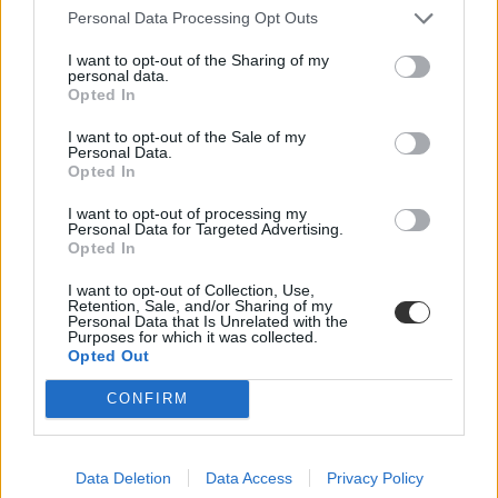
Personal Data Processing Opt Outs
I want to opt-out of the Sharing of my
personal data.
Opted In
I want to opt-out of the Sale of my
Mikor pihenhettek még 2026-ban? Itt van az összes
Personal Data.
Opted In
hosszú hétvége és tanítási szünet
I want to opt-out of processing my
Még három hosszabb pihenő vár rátok idén: mutatjuk a dátumokat.
Personal Data for Targeted Advertising.
Opted In
Campus life
Kovács Dóri
I want to opt-out of Collection, Use,
Retention, Sale, and/or Sharing of my
Lannert Judit: Rugalmasabb napkezdés, hosszabb
Personal Data that Is Unrelated with the
Purposes for which it was collected.
szünetek és több mozgás jöhet az alsó tagozatokban
Opted Out
szeptembertől
CONFIRM
Tizennégy pontos szakmai javaslatcsomagot kaptak az általános
iskolák, amelynek célja, hogy csökkenjen az alsó tagozatos diákok
terhelése, és több idő jusson mozgásra, kreatív tevékenységekre,
valamint tapasztalati tanulásra. Az intézmények már a 2026/2027-es
Data Deletion
Data Access
Privacy Policy
tanévtől alkalmazhatják az ajánlásokat – írta Facebook-oldalán