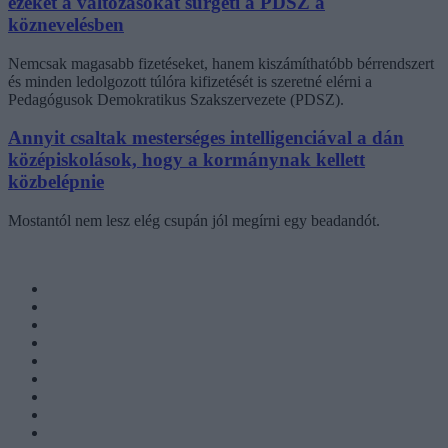
ezeket a változásokat sürgeti a PDSZ a
köznevelésben
Nemcsak magasabb fizetéseket, hanem kiszámíthatóbb bérrendszert
és minden ledolgozott túlóra kifizetését is szeretné elérni a
Pedagógusok Demokratikus Szakszervezete (PDSZ).
Annyit csaltak mesterséges intelligenciával a dán
középiskolások, hogy a kormánynak kellett
közbelépnie
Mostantól nem lesz elég csupán jól megírni egy beadandót.