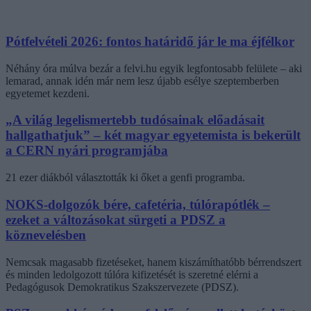
Pótfelvételi 2026: fontos határidő jár le ma éjfélkor
Néhány óra múlva bezár a felvi.hu egyik legfontosabb felülete – aki
lemarad, annak idén már nem lesz újabb esélye szeptemberben
egyetemet kezdeni.
„A világ legelismertebb tudósainak előadásait
hallgathatjuk” – két magyar egyetemista is bekerült
a CERN nyári programjába
21 ezer diákból választották ki őket a genfi programba.
NOKS-dolgozók bére, cafetéria, túlórapótlék –
ezeket a változásokat sürgeti a PDSZ a
köznevelésben
Nemcsak magasabb fizetéseket, hanem kiszámíthatóbb bérrendszert
és minden ledolgozott túlóra kifizetését is szeretné elérni a
Pedagógusok Demokratikus Szakszervezete (PDSZ).