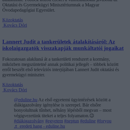
Oktatási és Gyermekügyi Minisztériumnak a Magyar
Óvodapedagógiai Egyesület.
Közoktatás
Kovács Dóri
Lannert Judit a tankerületek átalakításáról: Az
iskolaigazgatók visszakapják munkáltatói jogaikat
Fokozatosan alakítaná át a tankerületi rendszert a kormány,
miközben megszüntetné annak politikai jellegét – többek között
erről beszélt első televíziós interjújában Lannert Judit oktatási és
gyermekügyi miniszter.
Közoktatás
Kovács Dóri
@eduline.hu
Az első egyetemi ügyintézések között a
diákigazolvány igénylése is szerepel. Bár elsőre
bonyolultnak tűnhet, néhány lépésből megvan – most
végigvezetünk titeket a teljes folyamaton.😉
#diákigazolvány
#egyetem
#neptun
#eduline
#foryou
♬ eredeti hang - eduline.hu