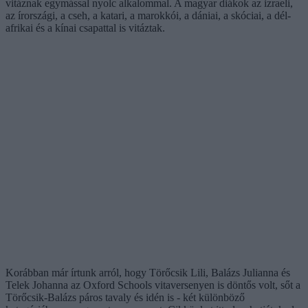
vitáznak egymással nyolc alkalommal. A magyar diákok az izraeli,
az írországi, a cseh, a katari, a marokkói, a dániai, a skóciai, a dél-
afrikai és a kínai csapattal is vitáztak.
Korábban már írtunk arról, hogy Törőcsik Lili, Balázs Julianna és
Telek Johanna az Oxford Schools vitaversenyen is döntős volt, sőt a
Törőcsik-Balázs páros tavaly és idén is - két különböző