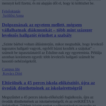
mennyit kell fizetni, és mi alapján dől el, hogy ki költözhet be.
Felsőoktatás
Szöllősi Anna
Dolgoznának az egyetem mellett, mégsem
vállalhatnak diákmunkát – több mint százezer
levelezős hallgatót érinthet a szabály
„Szinte bárhol voltam állásinterjún, mikor megtudták, hogy levelező
tagozatos hallgató vagyok, egyből húzni kezdték a szájukat” –
számolt be tapasztalatairól az Eduline-nak egy egyetemista. Példája
azonban korántsem egyedi: több levelezős hallgató számolt be
hasonló nehézségekről.
Campus life
Kovács Dóri
Eltörölnék a 45 perces iskola-előkészítőt, újra az
óvodák dönthetnének az iskolaérettségről
Megszűnhet a 45 perces iskola-előkészítő foglalkozás, újra az
óvodák dönthetnének az iskolaérettségről, és az oviKRÉTA is
átalakulhat. Többek között ezeket a változtatásokat javasolta az