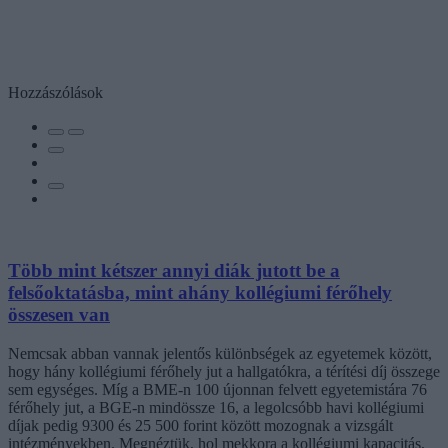
Hozzászólások
Több mint kétszer annyi diák jutott be a
felsőoktatásba, mint ahány kollégiumi férőhely
összesen van
Nemcsak abban vannak jelentős különbségek az egyetemek között,
hogy hány kollégiumi férőhely jut a hallgatókra, a térítési díj összege
sem egységes. Míg a BME-n 100 újonnan felvett egyetemistára 76
férőhely jut, a BGE-n mindössze 16, a legolcsóbb havi kollégiumi
díjak pedig 9300 és 25 500 forint között mozognak a vizsgált
intézményekben. Megnéztük, hol mekkora a kollégiumi kapacitás,