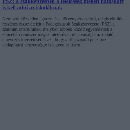
PSZ: a szakképzésben a felelősség mellett hatáskört
is kell adni az iskoláknak
Nem volt közvetlen egyeztetés a törvénytervezetről, mégis elküldte
részletes észrevételeit a Pedagógusok Szakszervezete (PSZ) a
szakminisztériumnak, melyben többek között egyetértettek a
kancellári rendszer megszüntetésével, de javasolják az oktató
elnevezés kivezetését és azt, hogy a főigazgatói poszthoz
pedagógusi végzettségre is legyen szükség.