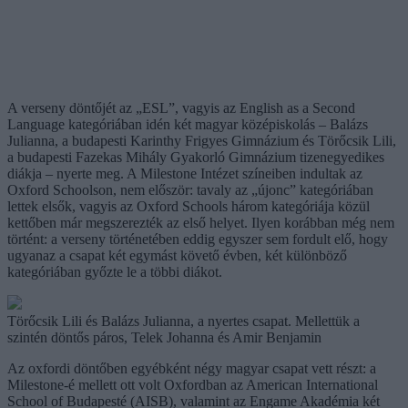
A verseny döntőjét az „ESL”, vagyis az English as a Second
Language kategóriában idén két magyar középiskolás – Balázs
Julianna, a budapesti Karinthy Frigyes Gimnázium és Törőcsik Lili,
a budapesti Fazekas Mihály Gyakorló Gimnázium tizenegyedikes
diákja – nyerte meg. A Milestone Intézet színeiben indultak az
Oxford Schoolson, nem először: tavaly az „újonc” kategóriában
lettek elsők, vagyis az Oxford Schools három kategóriája közül
kettőben már megszerezték az első helyet. Ilyen korábban még nem
történt: a verseny történetében eddig egyszer sem fordult elő, hogy
ugyanaz a csapat két egymást követő évben, két különböző
kategóriában győzte le a többi diákot.
Törőcsik Lili és Balázs Julianna, a nyertes csapat. Mellettük a
szintén döntős páros, Telek Johanna és Amir Benjamin
Az oxfordi döntőben egyébként négy magyar csapat vett részt: a
Milestone-é mellett ott volt Oxfordban az American International
School of Budapesté (AISB), valamint az Engame Akadémia két