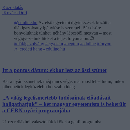
Közoktatás
Kovács Dóri
@eduline.hu
Az első egyetemi ügyintézések között a
diákigazolvány igénylése is szerepel. Bár elsőre
bonyolultnak tűnhet, néhány lépésből megvan – most
végigvezetünk titeket a teljes folyamaton.😉
#diákigazolvány
#egyetem
#neptun
#eduline
#foryou
♬ eredeti hang - eduline.hu
Itt a pontos dátum: ekkor lesz az őszi szünet
Bár a nyári szünetnek még nincs vége, már most lehet tudni, mikor
pihenhettek legközelebb hosszabb ideig.
„A világ legelismertebb tudósainak előadásait
hallgathatjuk” – két magyar egyetemista is bekerült
a CERN nyári programjába
21 ezer diákból választották ki őket a genfi programba.