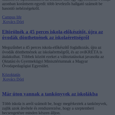
azonban korántsem egyedi: több levelezős hallgató számolt be
hasonló nehézségekről.
Campus life
Kovács Dóri
Eltörölnék a 45 perces iskola-előkészítőt, újra az
óvodák dönthetnének az iskolaérettségről
Megszűnhet a 45 perces iskola-előkészítő foglalkozás, újra az
óvodák dönthetnének az iskolaérettségről, és az oviKRÉTA is
átalakulhat. Többek között ezeket a változtatásokat javasolta az
Oktatási és Gyermekügyi Minisztériumnak a Magyar
Óvodapedagógiai Egyesület.
Közoktatás
Kovács Dóri
Már úton vannak a tankönyvek az iskolákba
Több iskola is arról számolt be, hogy megérkeztek a tankönyvek,
zajlik azok átvétele és rendszerezése, hogy a szeptemberi
becsengetésre minden készen álljon.