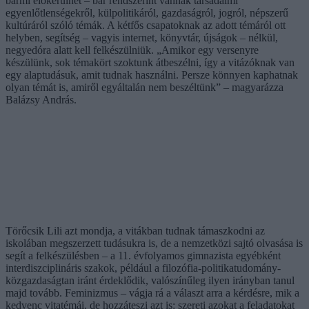
bármi előkerülhet – bár rendszerint vannak társadalmi
egyenlőtlenségekről, külpolitikáról, gazdaságról, jogról, népszerű
kultúráról szóló témák. A kétfős csapatoknak az adott témáról ott
helyben, segítség – vagyis internet, könyvtár, újságok – nélkül,
negyedóra alatt kell felkészülniük. „Amikor egy versenyre
készülünk, sok témakört szoktunk átbeszélni, így a vitázóknak van
egy alaptudásuk, amit tudnak használni. Persze könnyen kaphatnak
olyan témát is, amiről egyáltalán nem beszéltünk” – magyarázza
Balázsy András.
Törőcsik Lili azt mondja, a vitákban tudnak támaszkodni az
iskolában megszerzett tudásukra is, de a nemzetközi sajtó olvasása is
segít a felkészülésben – a 11. évfolyamos gimnazista egyébként
interdiszciplináris szakok, például a filozófia-politikatudomány-
közgazdaságtan iránt érdeklődik, valószínűleg ilyen irányban tanul
majd tovább. Feminizmus – vágja rá a választ arra a kérdésre, mik a
kedvenc vitatémái, de hozzáteszi azt is: szereti azokat a feladatokat