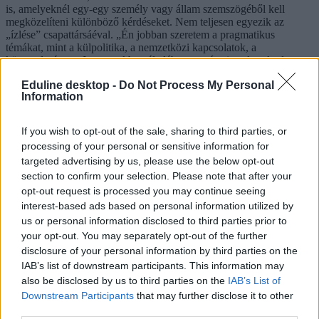
is, amelyeknél egy-egy személy vagy állam szemszögéből kell
megközelíteni különböző kérdéseket. Nem teljesen egyezik az
„ízlése” csapattársáéval. „Én jobban szeretem a pragmatikus
témákat, mint a külpolitika, a nemzetközi kapcsolatok, a
közgazdaságtan. Igaz, ezekben általában veszíteni szoktunk, de
nekem ezek a kedvenceim” – magyarázza Balázs Julianna, aki
Eduline desktop -
Do Not Process My Personal
szintén jövőre érettségizik, és közgazdaságtant tanulna, valószínűleg
Information
valamelyik brit egyetemen.
A feminizmus egyébként – úgy tűnik – népszerű téma, legalábbis ezt
If you wish to opt-out of the sale, sharing to third parties, or
emeli ki a pszichológia szakra készülő Telek Johanna is, aki
processing of your personal or sensitive information for
fazekasos és milestone-os diák, de az amerikai iskola csapatának
targeted advertising by us, please use the below opt-out
tagjaként vett részt a döntőben, egy olyan versenyzőt helyettesítve,
aki nem tudott kiutazni Oxfordba. „Az igazságszolgáltatásról is
section to confirm your selection. Please note that after your
érdekes vitázni, még akkor is, ha azt az oldalt kapjuk, ami mellett
opt-out request is processed you may continue seeing
nehezebben tudunk érveket felhozni” – teszi hozzá. „Mindenkinek
interest-based ads based on personal information utilized by
más a kedvence. Van, aki morális, etikai kérdésekről vitázik
us or personal information disclosed to third parties prior to
szívesen, ezeket a témákat én is szeretem, de azt is, amikor egy adott
your opt-out. You may separately opt-out of the further
személy perspektívájából kell vitázni” – teszi hozzá csapattársa, az
disclosure of your personal information by third parties on the
AISB-ben tanuló Amir Benjamin.
IAB’s list of downstream participants. This information may
Mire jó a vita? És miért nem divatos nálunk?
also be disclosed by us to third parties on the
IAB’s List of
Downstream Participants
that may further disclose it to other
A vitázás sok országban valóságos nemzeti sport, itthon viszont alig-
third parties.
alig van jelen az oktatásban. Igaz, ebben van némi elmozdulás, a