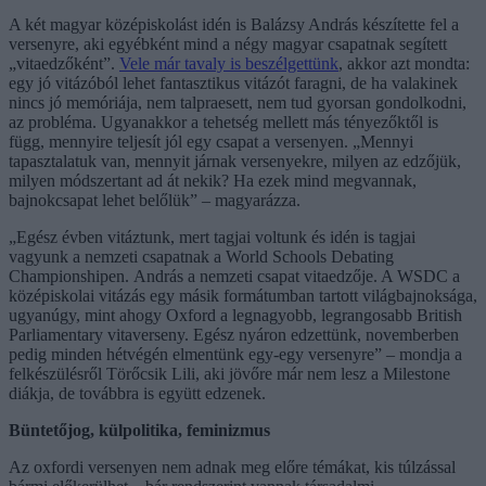
A két magyar középiskolást idén is Balázsy András készítette fel a
versenyre, aki egyébként mind a négy magyar csapatnak segített
„vitaedzőként”.
Vele már tavaly is beszélgettünk
, akkor azt mondta:
egy jó vitázóból lehet fantasztikus vitázót faragni, de ha valakinek
nincs jó memóriája, nem talpraesett, nem tud gyorsan gondolkodni,
az probléma. Ugyanakkor a tehetség mellett más tényezőktől is
függ, mennyire teljesít jól egy csapat a versenyen. „Mennyi
tapasztalatuk van, mennyit járnak versenyekre, milyen az edzőjük,
milyen módszertant ad át nekik? Ha ezek mind megvannak,
bajnokcsapat lehet belőlük” – magyarázza.
„Egész évben vitáztunk, mert tagjai voltunk és idén is tagjai
vagyunk a nemzeti csapatnak a World Schools Debating
Championshipen. András a nemzeti csapat vitaedzője. A WSDC a
középiskolai vitázás egy másik formátumban tartott világbajnoksága,
ugyanúgy, mint ahogy Oxford a legnagyobb, legrangosabb British
Parliamentary vitaverseny. Egész nyáron edzettünk, novemberben
pedig minden hétvégén elmentünk egy-egy versenyre” – mondja a
felkészülésről Törőcsik Lili, aki jövőre már nem lesz a Milestone
diákja, de továbbra is együtt edzenek.
Büntetőjog, külpolitika, feminizmus
Az oxfordi versenyen nem adnak meg előre témákat, kis túlzással