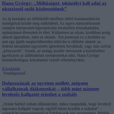
Hana György: „Méltóságot, tekintélyt kell adni az
oktatásról szóló közbeszédnek”
Az új kormány az elődökétől merőben eltérő kommunikációs
stratégiával kezdte meg működését. Az egyes minisztériumok
szintjére kiterjesztett hiperaktivitás érezhetően felszabadulást,
optimizmust ébresztett és éltet. Különösen az olyan, korábban porig
alázott ágazatban, mint az oktatás. Ám pontosan ez a lendület az,
ami egy újabb megkerülhetetlen kihívást is előtérbe rántott: az
érdemi társadalmi egyeztetés ígéretének beváltását, vagy más szóval
„kényszerét”. Ennek, az amúgy pozitív stressznek a kezeléséhez
igyekszem az alábbiakban szempontokat adni. Hana György
humánökológus, közoktatási vezető véleménycikke.
Közoktatás
Vendégszerző
Dolgoznának az egyetem mellett, mégsem
vállalhatnak diákmunkát – több mint százezer
levelezős hallgatót érinthet a szabály
„Szinte bárhol voltam állásinterjún, mikor megtudták, hogy levelező
tagozatos hallgató vagyok, egyből húzni kezdték a szájukat” –
számolt be tapasztalatairól az Eduline-nak egy egyetemista. Példája