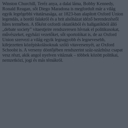
Winston Churchill, Teréz anya, a dalai láma, Bobby Kennedy,
Ronald Reagan, sőt Diego Maradona is megfordult már a világ
egyik legrégebbi vitatársasága, az 1823-ban alapított Oxford Union
legendás, a bordó falakról és a brit alsóházat idéző berendezésről
híres termében. A főként oxfordi oktatókból és hallgatókból álló
„debate society” vitaestjeire rendszeresen hívnak el politikusokat,
művészeket, egyházi vezetőket, sőt sportolókat is, de az Oxford
Union szervezi a világ egyik legnagyobb és legnevesebb,
kifejezetten középiskolásoknak szóló vitaversenyét, az Oxford
Schoolst is. A verseny döntőjében rendszerint száz-százhúsz csapat
vesz részt, akik angol nyelven vitáznak – többek között politikai,
nemzetközi, jogi és más témákról.