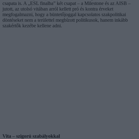
csapata is. A „ESL finalba” két csapat – a Milestone és az AISB –
jutott, az utolsó vitában arról kellett pró és kontra érveket
megfogalmazni, hogy a büntetőjoggal kapcsolatos szakpolitikai
döntéseket nem a területtel megbízott politikusok, hanem inkább
szakértők kezébe kellene adni.
Vita – szigorú szabályokkal