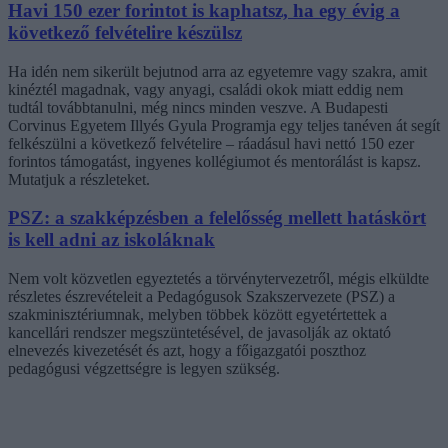
Havi 150 ezer forintot is kaphatsz, ha egy évig a
következő felvételire készülsz
Ha idén nem sikerült bejutnod arra az egyetemre vagy szakra, amit
kinéztél magadnak, vagy anyagi, családi okok miatt eddig nem
tudtál továbbtanulni, még nincs minden veszve. A Budapesti
Corvinus Egyetem Illyés Gyula Programja egy teljes tanéven át segít
felkészülni a következő felvételire – ráadásul havi nettó 150 ezer
forintos támogatást, ingyenes kollégiumot és mentorálást is kapsz.
Mutatjuk a részleteket.
PSZ: a szakképzésben a felelősség mellett hatáskört
is kell adni az iskoláknak
Nem volt közvetlen egyeztetés a törvénytervezetről, mégis elküldte
részletes észrevételeit a Pedagógusok Szakszervezete (PSZ) a
szakminisztériumnak, melyben többek között egyetértettek a
kancellári rendszer megszüntetésével, de javasolják az oktató
elnevezés kivezetését és azt, hogy a főigazgatói poszthoz
pedagógusi végzettségre is legyen szükség.