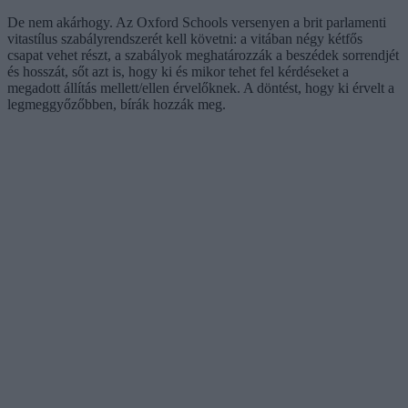
De nem akárhogy. Az Oxford Schools versenyen a brit parlamenti
vitastílus szabályrendszerét kell követni: a vitában négy kétfős
csapat vehet részt, a szabályok meghatározzák a beszédek sorrendjét
és hosszát, sőt azt is, hogy ki és mikor tehet fel kérdéseket a
megadott állítás mellett/ellen érvelőknek. A döntést, hogy ki érvelt a
legmeggyőzőbben, bírák hozzák meg.