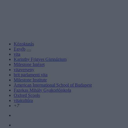
Közoktatás
Egyéb
vita
Karinthy Frigyes Gimnázium
Milestone Intézet
vitaverseny
brit parlamenti vita
Milestone Institute
American International School of Budapest
Fazekas Mihály Gyakorlóiskola
Oxford Scools
vitakultúra
+7