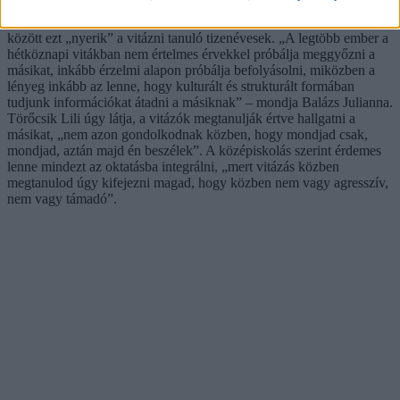
minél többen, minél korábban képessé válnának a kulturált vitázásra.
Kompromisszumkészség, nyitott és kritikus gondolkodás – többek
között ezt „nyerik” a vitázni tanuló tizenévesek. „A legtöbb ember a
hétköznapi vitákban nem értelmes érvekkel próbálja meggyőzni a
másikat, inkább érzelmi alapon próbálja befolyásolni, miközben a
lényeg inkább az lenne, hogy kulturált és strukturált formában
tudjunk információkat átadni a másiknak” – mondja Balázs Julianna.
Törőcsik Lili úgy látja, a vitázók megtanulják értve hallgatni a
másikat, „nem azon gondolkodnak közben, hogy mondjad csak,
mondjad, aztán majd én beszélek”. A középiskolás szerint érdemes
lenne mindezt az oktatásba integrálni, „mert vitázás közben
megtanulod úgy kifejezni magad, hogy közben nem vagy agresszív,
nem vagy támadó”.