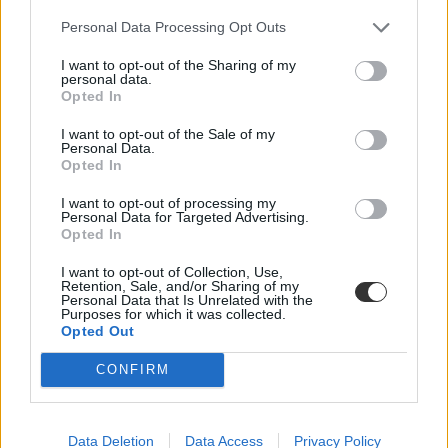
Milestone Intézetben például jó ideje a Debate Society a
legnépszerűbb diákszervezet, ahogy az Engame Akadémiánál is
Personal Data Processing Opt Outs
sokan választják a vitakört. Törőcsik Lili és Telek Johanna nemrég
saját iskolájukban, a Fazekas-gimnáziumban is vitakört alapított, de
I want to opt-out of the Sharing of my
personal data.
a budapesti amerikai iskolában is működik már ilyen. „Tehetséges és
Opted In
szorgalmas vitázóim vannak, akik szívesen átadják a tapasztalataikat
és a szaktudásukat a saját iskolájukban. Reméljük, rajtuk keresztül
I want to opt-out of the Sale of my
egyre jobban terjedni fog a vitakultúra itthon” – mondja Balázsy
Personal Data.
András.
Opted In
I want to opt-out of processing my
A négy magyar csapat Oxfordban - vitaedzőjükkel, Balázsy
Personal Data for Targeted Advertising.
Andrással
Opted In
A milestone-os vitakörrel például komoly tervek vannak. A Debate
I want to opt-out of Collection, Use,
Society egyik társelnöki posztját Telek Johanna veszi majd át, ő
Retention, Sale, and/or Sharing of my
pedig úgy látja, létre lehetne hozni egy nagyobb közösséget. „Egyre
Personal Data that Is Unrelated with the
több helyen van vitaklub, a Fazekas mellett van a Berzsenyinek is,
Purposes for which it was collected.
az Eötvösnek is. Ha azokat az eseményeket, amelyeket eddig főleg
Opted Out
milestone-os diákoknak tartottunk, kiszélesítenénk, sokkal többen
tudnának egymással megismerkedni, együtt vitázni. Azt reméljük,
CONFIRM
hogy egyre több olyan diák lesz, aki versenyszerűen vagy akár csak
hobbiból vitázni fog” – magyarázza.
Abban ugyanis egyetértenek, hogy mindenki jól járna azzal, ha
Data Deletion
Data Access
Privacy Policy