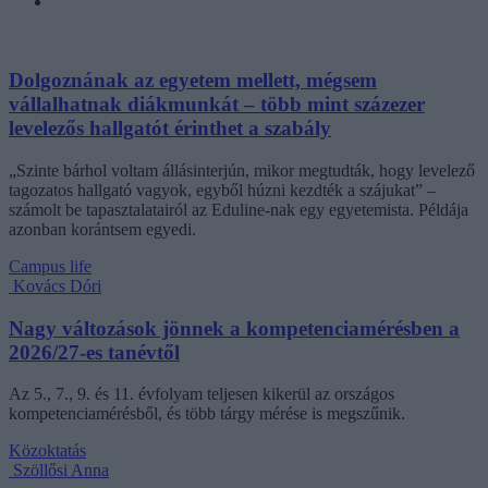
Dolgoznának az egyetem mellett, mégsem
vállalhatnak diákmunkát – több mint százezer
levelezős hallgatót érinthet a szabály
„Szinte bárhol voltam állásinterjún, mikor megtudták, hogy levelező
tagozatos hallgató vagyok, egyből húzni kezdték a szájukat” –
számolt be tapasztalatairól az Eduline-nak egy egyetemista. Példája
azonban korántsem egyedi.
Campus life
Kovács Dóri
Nagy változások jönnek a kompetenciamérésben a
2026/27-es tanévtől
Az 5., 7., 9. és 11. évfolyam teljesen kikerül az országos
kompetenciamérésből, és több tárgy mérése is megszűnik.
Közoktatás
Szöllősi Anna