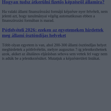
Hogyan tudsz átkerülni fizetős képzésről államira?
Ha valaki állami finanszírozási formájú képzésre nyer felvételt, nem
jelenti azt, hogy tanulmányai végéig automatikusan ebben a
finanszírozási formában is marad.
Pótfelvételi 2026: ezeken az egyetemeken hirdettek
meg állami ösztöndíjas helyeket
Több olyan egyetem is van, ahol 200-300 állami ösztöndíjas helyet
meghirdettek a pótfelvételin, melyre augusztus 7-ig jelentkezhetnek
azok, akiket az általános eljárásban sehova sem vettek fel vagy nem
is adták be a jelentkezésüket. Mutatjuk a képzésterületi listákat.