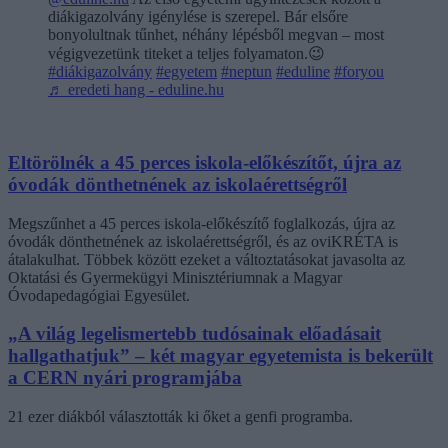
diákigazolvány igénylése is szerepel. Bár elsőre
bonyolultnak tűnhet, néhány lépésből megvan – most
végigvezetünk titeket a teljes folyamaton.😉
#diákigazolvány
#egyetem
#neptun
#eduline
#foryou
♬ eredeti hang - eduline.hu
Eltörölnék a 45 perces iskola-előkészítőt, újra az
óvodák dönthetnének az iskolaérettségről
Megszűnhet a 45 perces iskola-előkészítő foglalkozás, újra az
óvodák dönthetnének az iskolaérettségről, és az oviKRÉTA is
átalakulhat. Többek között ezeket a változtatásokat javasolta az
Oktatási és Gyermekügyi Minisztériumnak a Magyar
Óvodapedagógiai Egyesület.
„A világ legelismertebb tudósainak előadásait
hallgathatjuk” – két magyar egyetemista is bekerült
a CERN nyári programjába
21 ezer diákból választották ki őket a genfi programba.