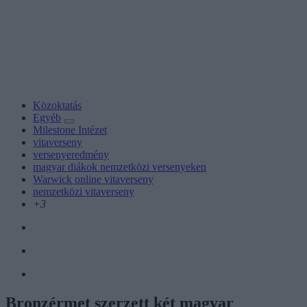
Közoktatás
Egyéb
Milestone Intézet
vitaverseny
versenyeredmény
magyar diákok nemzetközi versenyeken
Warwick online vitaverseny
nemzetközi vitaverseny
+3
Bronzérmet szerzett két magyar