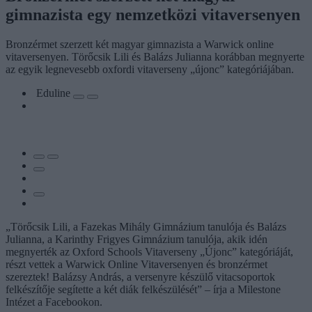
gimnazista egy nemzetközi vitaversenyen
Bronzérmet szerzett két magyar gimnazista a Warwick online
vitaversenyen. Törőcsik Lili és Balázs Julianna korábban megnyerte
az egyik legnevesebb oxfordi vitaverseny „újonc” kategóriájában.
Eduline
„Törőcsik Lili, a Fazekas Mihály Gimnázium tanulója és Balázs
Julianna, a Karinthy Frigyes Gimnázium tanulója, akik idén
megnyerték az Oxford Schools Vitaverseny „Újonc” kategóriáját,
részt vettek a Warwick Online Vitaversenyen és bronzérmet
szereztek! Balázsy András, a versenyre készülő vitacsoportok
felkészítője segítette a két diák felkészülését” – írja a Milestone
Intézet a Facebookon.