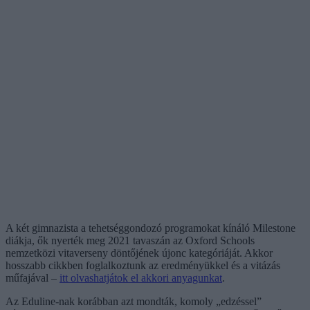
A két gimnazista a tehetséggondozó programokat kínáló Milestone
diákja, ők nyerték meg 2021 tavaszán az Oxford Schools
nemzetközi vitaverseny döntőjének újonc kategóriáját. Akkor
hosszabb cikkben foglalkoztunk az eredményükkel és a vitázás
műfajával –
itt olvashatjátok el akkori anyagunkat
.
Az Eduline-nak korábban azt mondták, komoly „edzéssel”