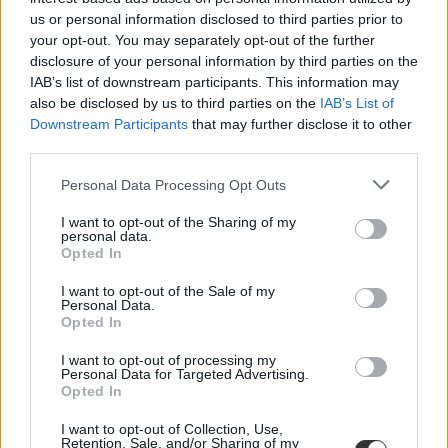
us or personal information disclosed to third parties prior to
your opt-out. You may separately opt-out of the further
disclosure of your personal information by third parties on the
IAB’s list of downstream participants. This information may
also be disclosed by us to third parties on the
IAB’s List of
Downstream Participants
that may further disclose it to other
third parties.
Personal Data Processing Opt Outs
I want to opt-out of the Sharing of my
personal data.
Opted In
Milestone Intézet
vitaverseny
I want to opt-out of the Sale of my
versenyeredmény
Personal Data.
magyar diákok nemzetközi versenyeken
Opted In
Warwick online vitaverseny
nemzetközi vitaverseny
I want to opt-out of processing my
Personal Data for Targeted Advertising.
Opted In
I want to opt-out of Collection, Use,
Retention, Sale, and/or Sharing of my