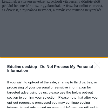
készülnek a vitaversenyekre, az oxfordi vitaverseny döntője előtt
például hetente háromszor gyakorolták az összehasonlító elemzést,
az érvelést, a nyilvános beszédet, a témák kontextusba helyezését.
Eduline desktop -
Do Not Process My Personal
Information
If you wish to opt-out of the sale, sharing to third parties, or
processing of your personal or sensitive information for
targeted advertising by us, please use the below opt-out
section to confirm your selection. Please note that after your
opt-out request is processed you may continue seeing
interest-based ads based on personal information utilized by