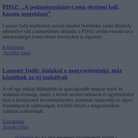
PDSZ: „A pedagógushiányt nem elrejteni kell,
hanem megoldani”
Lannert Judit bejelentése szerint minden betöltetlen tanári álláshely
elérhetővé vált a tankerületek oldalain, a PDSZ szerint viszont ezt a
kötelezettséget fontos lenne törvényben is rögzíteni.
Közoktatás
Szöllősi Anna
Lannert Judit: átalakul a magyarérettségi, már
készülnek az új szabályok
A cél egy sokkal átláthatóbb és igazságosabb magyar nyelv és
irodalom érettségi, amely a tervek szerint csökkenti és egyértelművé
teszi a középszintű követelményeket, pontosan megszabja az egyes
feladattípusok sajátosságait, továbbá növeli a magyartanárok
szakmai szabadságát.
Közoktatás
Kovács Dóri
@eduline.hu
Az első egyetemi ügyintézések között a