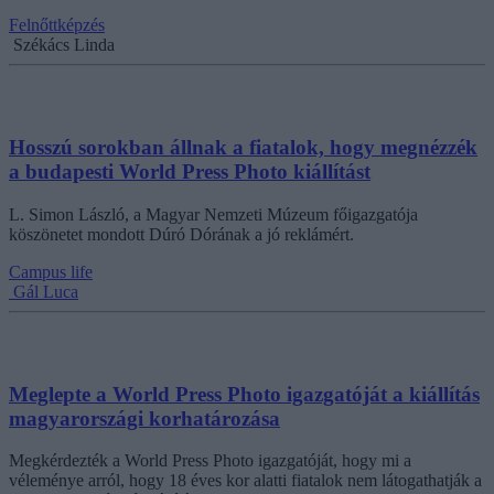
Felnőttképzés
Székács Linda
Hosszú sorokban állnak a fiatalok, hogy megnézzék
a budapesti World Press Photo kiállítást
L. Simon László, a Magyar Nemzeti Múzeum főigazgatója
köszönetet mondott Dúró Dórának a jó reklámért.
Campus life
Gál Luca
Meglepte a World Press Photo igazgatóját a kiállítás
magyarországi korhatározása
Megkérdezték a World Press Photo igazgatóját, hogy mi a
véleménye arról, hogy 18 éves kor alatti fiatalok nem látogathatják a