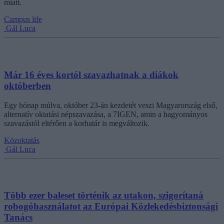
miatt.
Campus life
Gál Luca
Már 16 éves kortól szavazhatnak a diákok
októberben
Egy hónap múlva, október 23-án kezdetét veszi Magyarország első,
alternatív oktatási népszavazása, a 7IGEN, amin a hagyományos
szavazástól eltérően a korhatár is megváltozik.
Közoktatás
Gál Luca
Több ezer baleset történik az utakon, szigorítaná
robogóhasználatot az Európai Közlekedésbiztonsági
Tanács