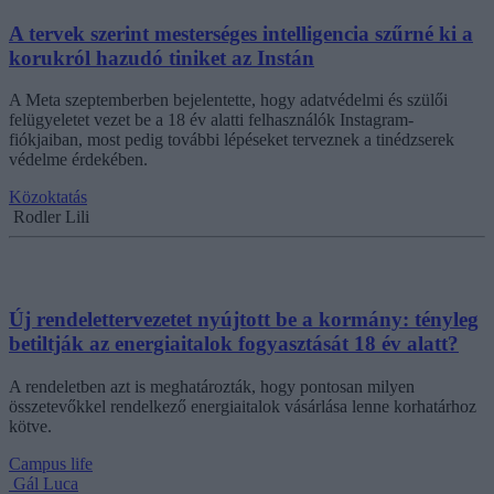
A tervek szerint mesterséges intelligencia szűrné ki a
korukról hazudó tiniket az Instán
A Meta szeptemberben bejelentette, hogy adatvédelmi és szülői
felügyeletet vezet be a 18 év alatti felhasználók Instagram-
fiókjaiban, most pedig további lépéseket terveznek a tinédzserek
védelme érdekében.
Közoktatás
Rodler Lili
Új rendelettervezetet nyújtott be a kormány: tényleg
betiltják az energiaitalok fogyasztását 18 év alatt?
A rendeletben azt is meghatározták, hogy pontosan milyen
összetevőkkel rendelkező energiaitalok vásárlása lenne korhatárhoz
kötve.
Campus life
Gál Luca