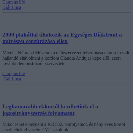
Campus life
Gál Luca
2000 plakáttal tiltakozik az Egységes Diákfront a
művészet cenzúrázása ellen
Mivel a Néprajzi Múzeum a diákszervezet felszólítása után sem volt
hajlandó eltávolítani a kordont Claudia Andujar képe elől, ezért
további demonstrációt szerveztek.
Campus life
Gál Luca
Leghamarabb ekkortól kezdhetitek el a
jogosítványszerzés folyamatát
Mikor lehet elkezdeni a KRESZ-tanfolyamot, és hány éves kortól
kezdhettek el vezetni? Válaszolunk.