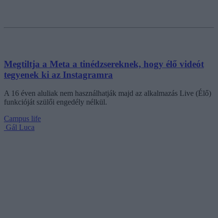
Megtiltja a Meta a tinédzsereknek, hogy élő videót
tegyenek ki az Instagramra
A 16 éven aluliak nem használhatják majd az alkalmazás Live (Élő)
funkcióját szülői engedély nélkül.
Campus life
Gál Luca