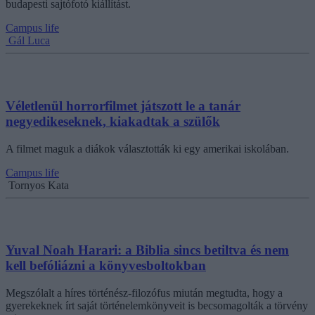
budapesti sajtófotó kiállítást.
Campus life
Gál Luca
Véletlenül horrorfilmet játszott le a tanár
negyedikeseknek, kiakadtak a szülők
A filmet maguk a diákok választották ki egy amerikai iskolában.
Campus life
Tornyos Kata
Yuval Noah Harari: a Biblia sincs betiltva és nem
kell befóliázni a könyvesboltokban
Megszólalt a híres történész-filozófus miután megtudta, hogy a
gyerekeknek írt saját történelemkönyveit is becsomagolták a törvény