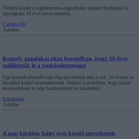
Többek között a segédmotoros-jogosítvány ajánlott korhatárát is
egységesen 16 éves korra emelnék.
Campus life
Eduline
Komoly gondokat okoz borsodban, hogy 16 évre
szállították le a tankötelezettséget
Egy borsodi település már alig tud munkát adni a sok, 16 évesen az
iskolából kilépő közmunkásnak. Máshol is probléma, hogy sokan
morzsolódnak le még fiatalkorúként az oktatásból.
Közoktatás
Eduline
A nap kérdése: hány éves kortól szerezhettek