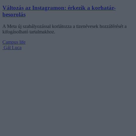
Változás az Instagramon: érkezik a korhatár-
besorolás
A Meta új szabályozással korlátozza a tizenévesek hozzáférését a
kifogásolható tartalmakhoz.
Campus life
Gál Luca