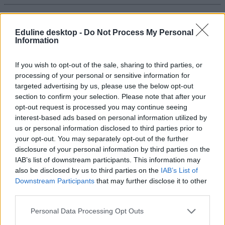
Eduline desktop -
Do Not Process My Personal
Information
Kiderült, hány éves kortól engedik el a szülők
egyedül fesztiválozni a tizenéveseket
If you wish to opt-out of the sale, sharing to third parties, or
Van, ahol már 16 éves kortól, de bizonyos országokban csak 18 év
processing of your personal or sensitive information for
fölött engednék be a fesztiválozókat felnőtt kísérő nélkül.
targeted advertising by us, please use the below opt-out
section to confirm your selection. Please note that after your
Campus life
opt-out request is processed you may continue seeing
Gál Luca
interest-based ads based on personal information utilized by
us or personal information disclosed to third parties prior to
your opt-out. You may separately opt-out of the further
disclosure of your personal information by third parties on the
A 16 évesek is szavazhatnak az EP-választáson
IAB’s list of downstream participants. This information may
Németországban
also be disclosed by us to third parties on the
IAB’s List of
Downstream Participants
that may further disclose it to other
Június hatodika és kilencedike között kerül sor az európai parlamenti
third parties.
választásokra. Több tagállamban már a 16 és 17 évesek is leadhatják
a szavazatukat.
Personal Data Processing Opt Outs
Campus life