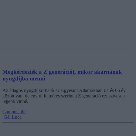
Megkérdezték a Z generációt, mikor akarnának
nyugdíjba menni
Az átlagos nyugdíjkorhatár az Egyesült Államokban 64 és 66 év
között van, de egy új felmérés szerint a Z generáció ezt szívesen
lejjebb vinné.
Campus life
Gál Luca