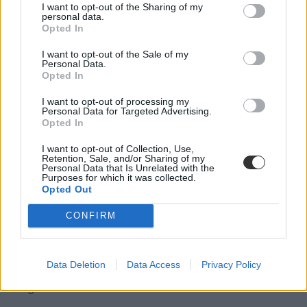
Tornyos Kata
I want to opt-out of the Sharing of my
personal data.
Opted In
I want to opt-out of the Sale of my
Personal Data.
Ausztráliában is betiltanák a közösségi média
Opted In
használatát a 16 éven aluliak számára
I want to opt-out of processing my
A miniszterelnök szerint az online platformok pusztítóak lehetnek a
Personal Data for Targeted Advertising.
gyerekekre nézve.
Opted In
Campus life
I want to opt-out of Collection, Use,
Gál Luca
Retention, Sale, and/or Sharing of my
Personal Data that Is Unrelated with the
Purposes for which it was collected.
Opted Out
CONFIRM
Európai Ifjúsági Fórum: több előnye is lenne a 16
éves szavazati korhatárnak
Öt európai országban már 18 év alatt is szavazhatnak az európai
Data Deletion
Data Access
Privacy Policy
parlamenti választáson, de mindössze kettőben engedélyezett az
országos választáson való részvétel.