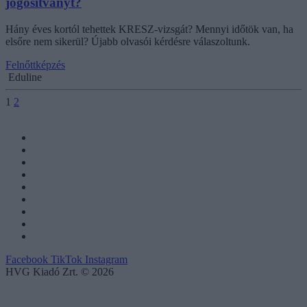
jogosítványt?
Hány éves kortól tehettek KRESZ-vizsgát? Mennyi időtök van, ha
elsőre nem sikerül? Újabb olvasói kérdésre válaszoltunk.
Felnőttképzés
Eduline
1
2
Facebook
TikTok
Instagram
HVG Kiadó Zrt. © 2026