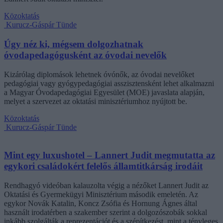
Közoktatás
Kurucz-Gáspár Tünde
Úgy néz ki, mégsem dolgozhatnak
óvodapedagógusként az óvodai nevelők
Kizárólag diplomások lehetnek óvónők, az óvodai nevelőket
pedagógiai vagy gyógypedagógiai asszisztensként lehet alkalmazni
a Magyar Óvodapedagógiai Egyesület (MOE) javaslata alapján,
melyet a szervezet az oktatási minisztériumhoz nyújtott be.
Közoktatás
Kurucz-Gáspár Tünde
Mint egy luxushotel – Lannert Judit megmutatta az
egykori családokért felelős államtitkárság irodáit
Rendhagyó videóban kalauzolta végig a nézőket Lannert Judit az
Oktatási és Gyermekügyi Minisztérium második emeletén. Az
egykor Novák Katalin, Koncz Zsófia és Hornung Ágnes által
használt irodatérben a szakember szerint a dolgozószobák sokkal
inkább szolgálták a reprezentációt és a szépítkezést, mint a tényleges