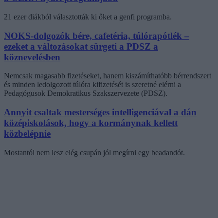
21 ezer diákból választották ki őket a genfi programba.
NOKS-dolgozók bére, cafetéria, túlórapótlék –
ezeket a változásokat sürgeti a PDSZ a
köznevelésben
Nemcsak magasabb fizetéseket, hanem kiszámíthatóbb bérrendszert
és minden ledolgozott túlóra kifizetését is szeretné elérni a
Pedagógusok Demokratikus Szakszervezete (PDSZ).
Annyit csaltak mesterséges intelligenciával a dán
középiskolások, hogy a kormánynak kellett
közbelépnie
Mostantól nem lesz elég csupán jól megírni egy beadandót.