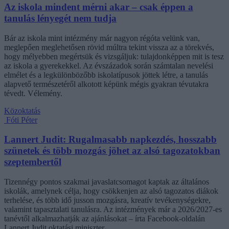
Az iskola mindent mérni akar – csak éppen a
tanulás lényegét nem tudja
Bár az iskola mint intézmény már nagyon régóta velünk van,
meglepően meglehetősen rövid múltra tekint vissza az a törekvés,
hogy mélyebben megértsük és vizsgáljuk: tulajdonképpen mit is tesz
az iskola a gyerekekkel. Az évszázadok során számtalan nevelési
elmélet és a legkülönbözőbb iskolatípusok jöttek létre, a tanulás
alapvető természetéről alkotott képünk mégis gyakran tévutakra
tévedt. Vélemény.
Közoktatás
Fóti Péter
Lannert Judit: Rugalmasabb napkezdés, hosszabb
szünetek és több mozgás jöhet az alsó tagozatokban
szeptembertől
Tizennégy pontos szakmai javaslatcsomagot kaptak az általános
iskolák, amelynek célja, hogy csökkenjen az alsó tagozatos diákok
terhelése, és több idő jusson mozgásra, kreatív tevékenységekre,
valamint tapasztalati tanulásra. Az intézmények már a 2026/2027-es
tanévtől alkalmazhatják az ajánlásokat – írta Facebook-oldalán
Lannert Judit oktatási miniszter.