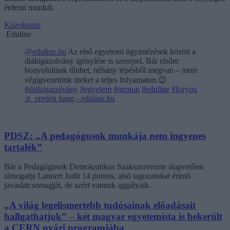
érdemi munkát.
Közoktatás
Eduline
@eduline.hu
Az első egyetemi ügyintézések között a
diákigazolvány igénylése is szerepel. Bár elsőre
bonyolultnak tűnhet, néhány lépésből megvan – most
végigvezetünk titeket a teljes folyamaton.😉
#diákigazolvány
#egyetem
#neptun
#eduline
#foryou
♬ eredeti hang - eduline.hu
PDSZ: „A pedagógusok munkája nem ingyenes
tartalék”
Bár a Pedagógusok Demokratikus Szakszervezete alapvetően
támogatja Lannert Judit 14 pontos, alsó tagozatokat érintő
javaslatcsomagját, de azért vannak aggályaik.
„A világ legelismertebb tudósainak előadásait
hallgathatjuk” – két magyar egyetemista is bekerült
a CERN nyári programjába