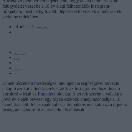
A Meta szeptemberben bejelentette, hogy adatvédelmi és szülői
felügyeletet vezet be a 18 év alatti felhasználók Instagram-
fiókjaiban, most pedig további lépéseket terveznek a tinédzserek
védelme érdekében.
Rodler Lili
Ennek részeként mesterséges intelligencia segítségével tervezik
elkapni azokat a tinédzsereket, akik az Instagramon hazudnak a
korukról – írjak az
Engadget
oldalán. A tervek szerint a vállalat a
jövő év elején bevezet egy olyan eszközt, amely azonosítja a 18
évnél fiatalabb felhasználókat és automatikusan alkalmazza rájuk az
Instagram szigorúbb adatvédelmi beállításait.