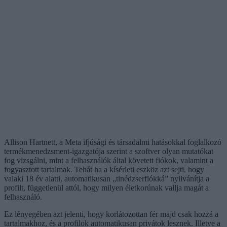
Allison Hartnett, a Meta ifjúsági és társadalmi hatásokkal foglalkozó
termékmenedzsment-igazgatója szerint a szoftver olyan mutatókat
fog vizsgálni, mint a felhasználók által követett fiókok, valamint a
fogyasztott tartalmak. Tehát ha a kísérleti eszköz azt sejti, hogy
valaki 18 év alatti, automatikusan „tinédzserfiókká” nyilvánítja a
profilt, függetlenül attól, hogy milyen életkorúnak vallja magát a
felhasználó.
Ez lényegében azt jelenti, hogy korlátozottan fér majd csak hozzá a
tartalmakhoz, és a profilok automatikusan privátok lesznek. Illetve a