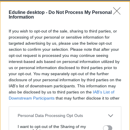
Eduline desktop -
Do Not Process My Personal
Information
Mennyi idő alatt kell diplomát szerezni állami
ösztöndíjasként?
If you wish to opt-out of the sale, sharing to third parties, or
Ha aggódtok amiatt, hogy néhány félévet csúsztok az egyetemen és
processing of your personal or sensitive information for
nem szeretnétek elveszíteni az állami ösztöndíjatokat, érdemes
targeted advertising by us, please use the below opt-out
tisztában lenni a határidőkkel és szabályokkal.
section to confirm your selection. Please note that after your
opt-out request is processed you may continue seeing
Felsőoktatás
interest-based ads based on personal information utilized by
Gál Luca
us or personal information disclosed to third parties prior to
your opt-out. You may separately opt-out of the further
disclosure of your personal information by third parties on the
IAB’s list of downstream participants. This information may
Mikor utalják az utolsó tanulmányi ösztöndíjat a
also be disclosed by us to third parties on the
IAB’s List of
tavaszi félévben?
Downstream Participants
that may further disclose it to other
third parties.
A tanulmányi ösztöndíjat egy félévben 5 hónapon át kapják a
hallgatók. Mutatjuk, mikor számíthattok az utalásra.
Personal Data Processing Opt Outs
Felsőoktatás
I want to opt-out of the Sharing of my
Gál Luca