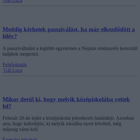
Gál Luca
Meddig kérhetek passziválást, ha már elkezdődött a
félév?
A passziváltatást a legtöbb egyetemen a Neptun rendszerén keresztül
tudjátok megtenni.
Felsőoktatás
Gál Luca
Mikor derül ki, hogy melyik középiskolába vettek
fel?
Február 20-án lejárt a középiskolai jelentkezés határideje. Azonban
arra, hogy kiderüljön, ki melyik iskolába nyert felvételt, még
májusig várni kell.
Érettségi-felvételi