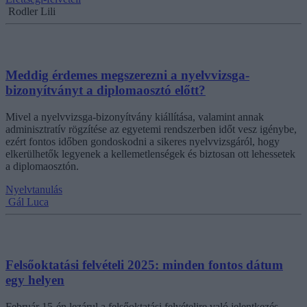
Rodler Lili
Meddig érdemes megszerezni a nyelvvizsga-
bizonyítványt a diplomaosztó előtt?
Mivel a nyelvvizsga-bizonyítvány kiállítása, valamint annak
adminisztratív rögzítése az egyetemi rendszerben időt vesz igénybe,
ezért fontos időben gondoskodni a sikeres nyelvvizsgáról, hogy
elkerülhetők legyenek a kellemetlenségek és biztosan ott lehessetek
a diplomaosztón.
Nyelvtanulás
Gál Luca
Felsőoktatási felvételi 2025: minden fontos dátum
egy helyen
Február 15-én lezárul a felsőoktatási felvételire való jelentkezés.