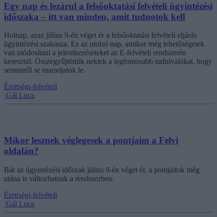
Egy nap és lezárul a felsőoktatási felvételi ügyintézési
időszaka – itt van minden, amit tudnotok kell
Holnap, azaz július 9-én véget ér a felsőoktatási felvételi eljárás
ügyintézési szakasza. Ez az utolsó nap, amikor még lehetőségetek
van módosítani a jelentkezéseteket az E-felvételi rendszerén
keresztül. Összegyűjtöttük nektek a legfontosabb tudnivalókat, hogy
semmiről se maradjatok le.
Érettségi-felvételi
Gál Luca
Mikor lesznek véglegesek a pontjaim a Felvi
oldalán?
Bár az ügyintézési időszak július 9-én véget ér, a pontjaitok még
utána is változhatnak a rendszerben.
Érettségi-felvételi
Gál Luca