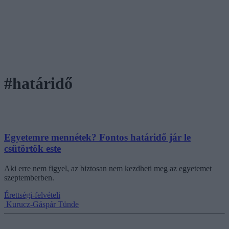
#határidő
Egyetemre mennétek? Fontos határidő jár le
csütörtök este
Aki erre nem figyel, az biztosan nem kezdheti meg az egyetemet
szeptemberben.
Érettségi-felvételi
Kurucz-Gáspár Tünde