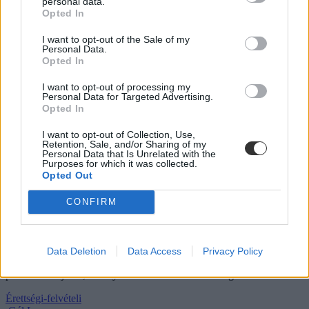
personal data.
Opted In
I want to opt-out of the Sale of my
Personal Data.
Meddig tart a rendkívüli felvételi eljárás a
Opted In
középiskolákban?
I want to opt-out of processing my
Personal Data for Targeted Advertising.
Május 12-én kezdődik a rendkívüli felvételi eljárás a
Opted In
középiskolákban – mutatjuk, mit kell róla tudni.
Közoktatás
I want to opt-out of Collection, Use,
Retention, Sale, and/or Sharing of my
Gál Luca
Personal Data that Is Unrelated with the
Purposes for which it was collected.
Opted Out
CONFIRM
Mennyi idő jut az érettségi írásbeli és szóbeli részére?
Az érettségi vizsgák időtartama jelentősen eltérhet tantárgyanként,
illetve a közép- és emelt szint között is. Összegyűjtöttük a
Data Deletion
Data Access
Privacy Policy
legfontosabb tudnivalókat az egyes tantárgyak vizsgaidejéről, hogy
pontosan tudjátok, mennyi időd lesz a feladatok megoldására.
Érettségi-felvételi