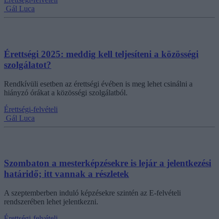
Gál Luca
Érettségi 2025: meddig kell teljesíteni a közösségi
szolgálatot?
Rendkívüli esetben az érettségi évében is meg lehet csinálni a
hiányzó órákat a közösségi szolgálatból.
Érettségi-felvételi
Gál Luca
Szombaton a mesterképzésekre is lejár a jelentkezési
határidő; itt vannak a részletek
A szeptemberben induló képzésekre szintén az E-felvételi
rendszerében lehet jelentkezni.
Érettségi-felvételi