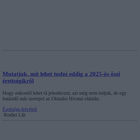
Mutatjuk, mit lehet tudni eddig a 2025-ös őszi
érettségikről
Hogy mikortól lehet rá jelentkezni, azt még nem tudjuk, de egy
határidő már szerepel az Oktatási Hivatal oldalán.
Érettségi-felvételi
Rodler Lili