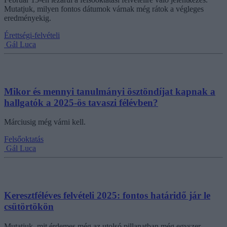
Mutatjuk, milyen fontos dátumok várnak még rátok a végleges
eredményekig.
Érettségi-felvételi
Gál Luca
Mikor és mennyi tanulmányi ösztöndíjat kapnak a
hallgatók a 2025-ös tavaszi félévben?
Márciusig még várni kell.
Felsőoktatás
Gál Luca
Keresztféléves felvételi 2025: fontos határidő jár le
csütörtökön
Mutatjuk, mit érdemes még az utolsó pillanatban még egyszer