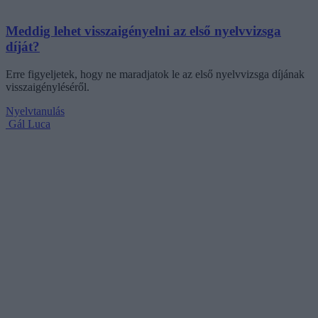
Meddig lehet visszaigényelni az első nyelvvizsga
díját?
Erre figyeljetek, hogy ne maradjatok le az első nyelvvizsga díjának
visszaigényléséről.
Nyelvtanulás
Gál Luca