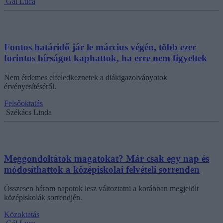
Gál Luca
Fontos határidő jár le március végén, több ezer
forintos bírságot kaphattok, ha erre nem figyeltek
Nem érdemes elfeledkeznetek a diákigazolványotok
érvényesítéséről.
Felsőoktatás
Székács Linda
Meggondoltátok magatokat? Már csak egy nap és
módosíthattok a középiskolai felvételi sorrenden
Összesen három napotok lesz változtatni a korábban megjelölt
középiskolák sorrendjén.
Közoktatás