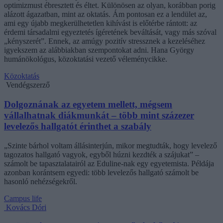
optimizmust ébresztett és éltet. Különösen az olyan, korábban porig
alázott ágazatban, mint az oktatás. Ám pontosan ez a lendület az,
ami egy újabb megkerülhetetlen kihívást is előtérbe rántott: az
érdemi társadalmi egyeztetés ígéretének beváltását, vagy más szóval
„kényszerét”. Ennek, az amúgy pozitív stressznek a kezeléséhez
igyekszem az alábbiakban szempontokat adni. Hana György
humánökológus, közoktatási vezető véleménycikke.
Közoktatás
Vendégszerző
Dolgoznának az egyetem mellett, mégsem
vállalhatnak diákmunkát – több mint százezer
levelezős hallgatót érinthet a szabály
„Szinte bárhol voltam állásinterjún, mikor megtudták, hogy levelező
tagozatos hallgató vagyok, egyből húzni kezdték a szájukat” –
számolt be tapasztalatairól az Eduline-nak egy egyetemista. Példája
azonban korántsem egyedi: több levelezős hallgató számolt be
hasonló nehézségekről.
Campus life
Kovács Dóri