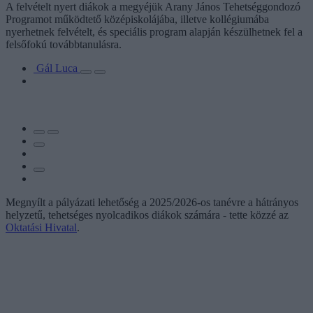
A felvételt nyert diákok a megyéjük Arany János Tehetséggondozó
Programot működtető középiskolájába, illetve kollégiumába
nyerhetnek felvételt, és speciális program alapján készülhetnek fel a
felsőfokú továbbtanulásra.
Gál Luca
Megnyílt a pályázati lehetőség a 2025/2026-os tanévre a hátrányos
helyzetű, tehetséges nyolcadikos diákok számára - tette közzé az
Oktatási Hivatal
.