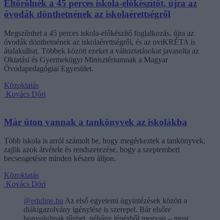
Eltörölnék a 45 perces iskola-előkészítőt, újra az
óvodák dönthetnének az iskolaérettségről
Megszűnhet a 45 perces iskola-előkészítő foglalkozás, újra az
óvodák dönthetnének az iskolaérettségről, és az oviKRÉTA is
átalakulhat. Többek között ezeket a változtatásokat javasolta az
Oktatási és Gyermekügyi Minisztériumnak a Magyar
Óvodapedagógiai Egyesület.
Közoktatás
Kovács Dóri
Már úton vannak a tankönyvek az iskolákba
Több iskola is arról számolt be, hogy megérkeztek a tankönyvek,
zajlik azok átvétele és rendszerezése, hogy a szeptemberi
becsengetésre minden készen álljon.
Közoktatás
Kovács Dóri
@eduline.hu
Az első egyetemi ügyintézések között a
diákigazolvány igénylése is szerepel. Bár elsőre
bonyolultnak tűnhet, néhány lépésből megvan – most