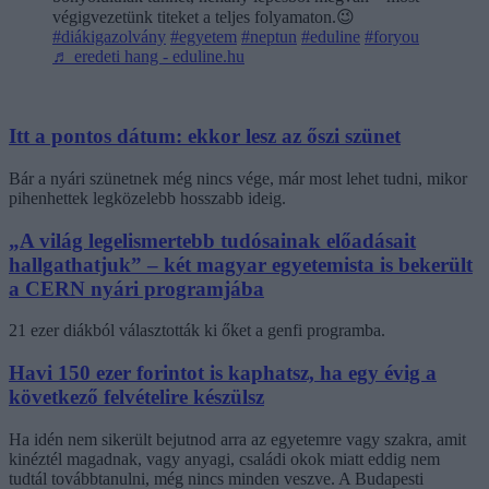
végigvezetünk titeket a teljes folyamaton.😉
#diákigazolvány
#egyetem
#neptun
#eduline
#foryou
♬ eredeti hang - eduline.hu
Itt a pontos dátum: ekkor lesz az őszi szünet
Bár a nyári szünetnek még nincs vége, már most lehet tudni, mikor
pihenhettek legközelebb hosszabb ideig.
„A világ legelismertebb tudósainak előadásait
hallgathatjuk” – két magyar egyetemista is bekerült
a CERN nyári programjába
21 ezer diákból választották ki őket a genfi programba.
Havi 150 ezer forintot is kaphatsz, ha egy évig a
következő felvételire készülsz
Ha idén nem sikerült bejutnod arra az egyetemre vagy szakra, amit
kinéztél magadnak, vagy anyagi, családi okok miatt eddig nem
tudtál továbbtanulni, még nincs minden veszve. A Budapesti