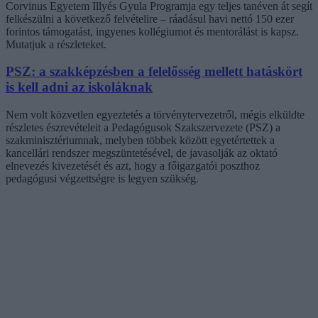
Corvinus Egyetem Illyés Gyula Programja egy teljes tanéven át segít
felkészülni a következő felvételire – ráadásul havi nettó 150 ezer
forintos támogatást, ingyenes kollégiumot és mentorálást is kapsz.
Mutatjuk a részleteket.
PSZ: a szakképzésben a felelősség mellett hatáskört
is kell adni az iskoláknak
Nem volt közvetlen egyeztetés a törvénytervezetről, mégis elküldte
részletes észrevételeit a Pedagógusok Szakszervezete (PSZ) a
szakminisztériumnak, melyben többek között egyetértettek a
kancellári rendszer megszüntetésével, de javasolják az oktató
elnevezés kivezetését és azt, hogy a főigazgatói poszthoz
pedagógusi végzettségre is legyen szükség.