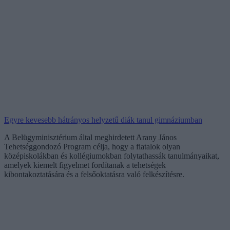
Egyre kevesebb hátrányos helyzetű diák tanul gimnáziumban
A Belügyminisztérium által meghirdetett Arany János
Tehetséggondozó Program célja, hogy a fiatalok olyan
középiskolákban és kollégiumokban folytathassák tanulmányaikat,
amelyek kiemelt figyelmet fordítanak a tehetségek
kibontakoztatására és a felsőoktatásra való felkészítésre.