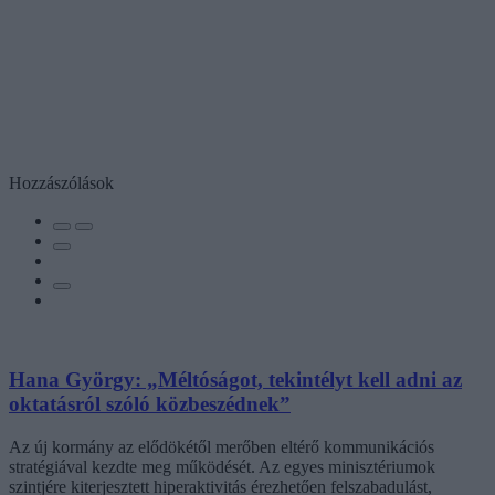
Hozzászólások
Hana György: „Méltóságot, tekintélyt kell adni az
oktatásról szóló közbeszédnek”
Az új kormány az elődökétől merőben eltérő kommunikációs
stratégiával kezdte meg működését. Az egyes minisztériumok
szintjére kiterjesztett hiperaktivitás érezhetően felszabadulást,