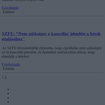
Közoktatás
Eduline
SZFE: “Nem szükséges a kancellár jelenléte a bérek
utalásához"
Az SZFE bérszámfejtője elmondta, hogy egyáltalán nem szükséges
az új kancellár jelenléte, és épületben tartózkodása ahhoz, hogy
elutalják a béreket.
Felsőoktatás
Eduline
1
2