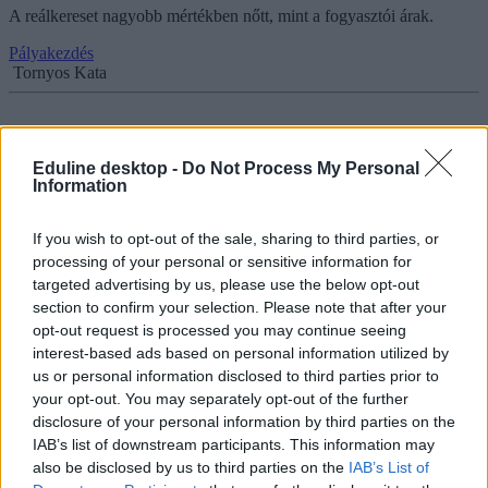
A reálkereset nagyobb mértékben nőtt, mint a fogyasztói árak.
Pályakezdés
Tornyos Kata
Eduline desktop -
Do Not Process My Personal
Elkeserítő helyen áll Magyarország az európai
Information
országok bérének ranglistáján
If you wish to opt-out of the sale, sharing to third parties, or
Összesen két országban ér kevesebbet a dolgozók bére, mint
hazánkban.
processing of your personal or sensitive information for
targeted advertising by us, please use the below opt-out
Pályakezdés
section to confirm your selection. Please note that after your
Gál Luca
opt-out request is processed you may continue seeing
interest-based ads based on personal information utilized by
us or personal information disclosed to third parties prior to
your opt-out. You may separately opt-out of the further
Kiderült, hogy melyik szakmákat tartják legtöbbre
disclosure of your personal information by third parties on the
a magyarok
IAB’s list of downstream participants. This information may
also be disclosed by us to third parties on the
IAB’s List of
Az ügyvédek és a programozók a legelismertebbek, azonban