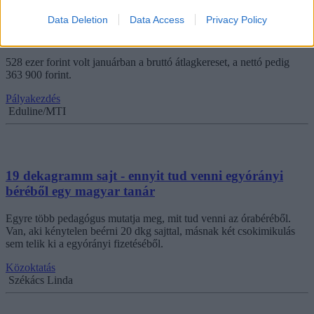
Megvannak a KSH első idei számai: 528 ezer forint
Data Deletion
Data Access
Privacy Policy
volt januárban a bruttó átlagkereset
528 ezer forint volt januárban a bruttó átlagkereset, a nettó pedig
363 900 forint.
Pályakezdés
Eduline/MTI
19 dekagramm sajt - ennyit tud venni egyórányi
béréből egy magyar tanár
Egyre több pedagógus mutatja meg, mit tud venni az órabéréből.
Van, aki kénytelen beérni 20 dkg sajttal, másnak két csokimikulás
sem telik ki a egyórányi fizetéséből.
Közoktatás
Székács Linda