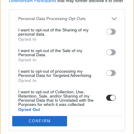
Downstream Participants
that may further disclose it to other
társadalmi fontosságuk szerint az orvosokat és az ápolókat tartják
third parties.
többre.
Personal Data Processing Opt Outs
Pályakezdés
Gál Luca
I want to opt-out of the Sharing of my
personal data.
Opted In
I want to opt-out of the Sale of my
Nyolcszázezer forintnál is magasabb lesz a cseh
Personal Data.
tanárok fizetése 2024-től, mégsem elégedettek a
Opted In
pedagógusok
I want to opt-out of processing my
Personal Data for Targeted Advertising.
"Becsapta a pedagógusokat a cseh kormány, mert az iskolák
Opted In
működésére szánt jövő évi költségvetési összeg nem biztosítja, hogy
a tanárok bére januártól a havi átlagkeresetek törvény által garantált
I want to opt-out of Collection, Use,
130 százalékára emelkedjen" - közölte Markéta Seidlová, a
Retention, Sale, and/or Sharing of my
pedagógus szakszervezeti szövetség elnökhelyettese.
Personal Data that Is Unrelated with the
Purposes for which it was collected.
Közoktatás
Opted Out
Kurucz-Gáspár Tünde
CONFIRM