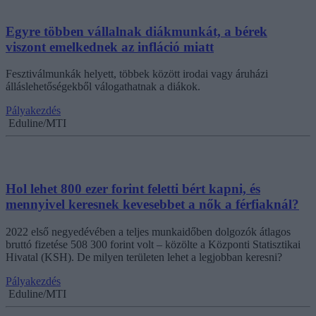
Egyre többen vállalnak diákmunkát, a bérek
viszont emelkednek az infláció miatt
Fesztiválmunkák helyett, többek között irodai vagy áruházi
álláslehetőségekből válogathatnak a diákok.
Pályakezdés
Eduline/MTI
Hol lehet 800 ezer forint feletti bért kapni, és
mennyivel keresnek kevesebbet a nők a férfiaknál?
2022 első negyedévében a teljes munkaidőben dolgozók átlagos
bruttó fizetése 508 300 forint volt – közölte a Központi Statisztikai
Hivatal (KSH). De milyen területen lehet a legjobban keresni?
Pályakezdés
Eduline/MTI