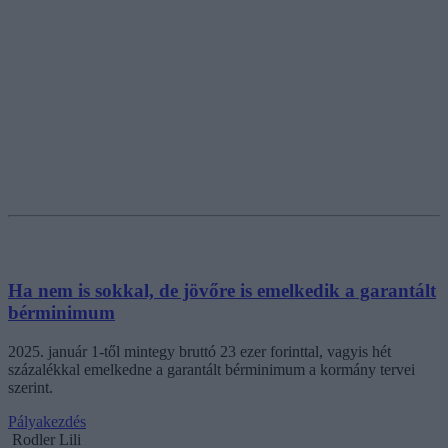
Ha nem is sokkal, de jövőre is emelkedik a garantált
bérminimum
2025. január 1-től mintegy bruttó 23 ezer forinttal, vagyis hét
százalékkal emelkedne a garantált bérminimum a kormány tervei
szerint.
Pályakezdés
Rodler Lili