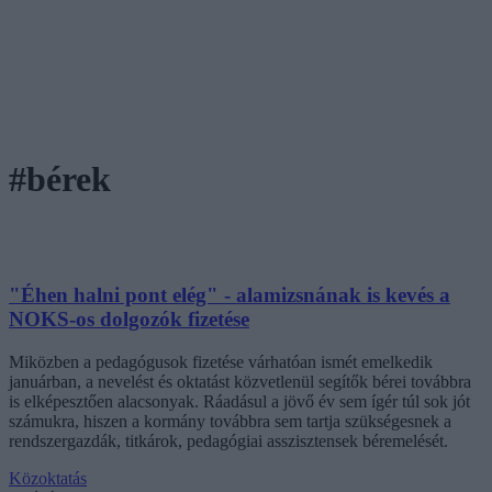
#bérek
"Éhen halni pont elég" - alamizsnának is kevés a
NOKS-os dolgozók fizetése
Miközben a pedagógusok fizetése várhatóan ismét emelkedik
januárban, a nevelést és oktatást közvetlenül segítők bérei továbbra
is elképesztően alacsonyak. Ráadásul a jövő év sem ígér túl sok jót
számukra, hiszen a kormány továbbra sem tartja szükségesnek a
rendszergazdák, titkárok, pedagógiai asszisztensek béremelését.
Közoktatás