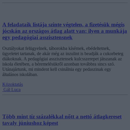
A feladataik listája szinte végtelen, a fizetésük mégis
jócskán az országos átlag alatt van: ilyen a munkája
egy pedagógiai asszisztensnek
Osztályokat felügyelnek, táborokba kísérnek, ebédeltetnek,
ügyeletet tartanak, de akár még az inzulint is beadják a cukorbeteg
diákoknak. A pedagógiai asszisztensek kulcsszerepet játszanak az
iskola életében, a béremelésükről azonban továbbra sincs szó.
Utánajártunk, mi mindent kell csinálnia egy pedaszinak egy
általános iskolában.
Közoktatás
Gál Luca
Több mint tíz százalékkal nőtt a nettó átlagkereset
tavaly júniushoz képest