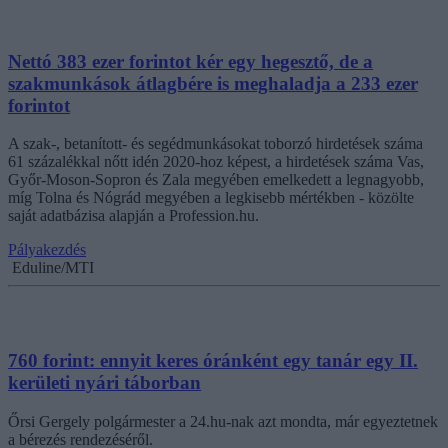
Nettó 383 ezer forintot kér egy hegesztő, de a
szakmunkások átlagbére is meghaladja a 233 ezer
forintot
A szak-, betanított- és segédmunkásokat toborzó hirdetések száma
61 százalékkal nőtt idén 2020-hoz képest, a hirdetések száma Vas,
Győr-Moson-Sopron és Zala megyében emelkedett a legnagyobb,
míg Tolna és Nógrád megyében a legkisebb mértékben - közölte
saját adatbázisa alapján a Profession.hu.
Pályakezdés
Eduline/MTI
760 forint: ennyit keres óránként egy tanár egy II.
kerületi nyári táborban
Őrsi Gergely polgármester a 24.hu-nak azt mondta, már egyeztetnek
a bérezés rendezéséről.