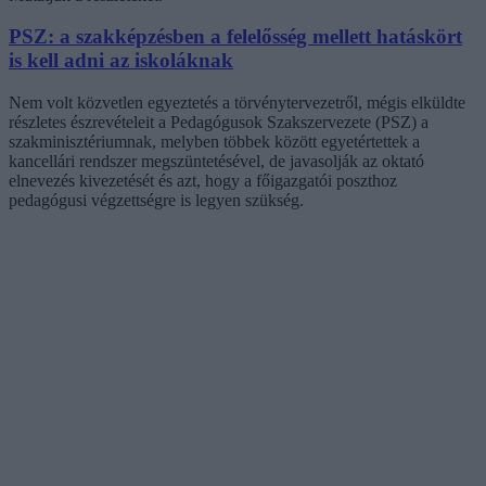
PSZ: a szakképzésben a felelősség mellett hatáskört
is kell adni az iskoláknak
Nem volt közvetlen egyeztetés a törvénytervezetről, mégis elküldte
részletes észrevételeit a Pedagógusok Szakszervezete (PSZ) a
szakminisztériumnak, melyben többek között egyetértettek a
kancellári rendszer megszüntetésével, de javasolják az oktató
elnevezés kivezetését és azt, hogy a főigazgatói poszthoz
pedagógusi végzettségre is legyen szükség.