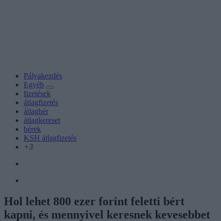
Pályakezdés
Egyéb
fizetések
átlagfizetés
átlagbér
átlagkereset
bérek
KSH átlagfizetés
+3
Hol lehet 800 ezer forint feletti bért
kapni, és mennyivel keresnek kevesebbet