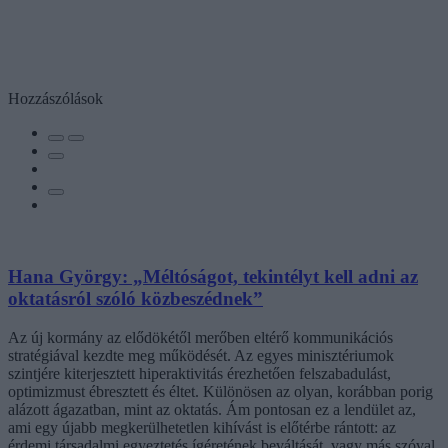
Hozzászólások
Hana György: „Méltóságot, tekintélyt kell adni az
oktatásról szóló közbeszédnek”
Az új kormány az elődökétől merőben eltérő kommunikációs
stratégiával kezdte meg működését. Az egyes minisztériumok
szintjére kiterjesztett hiperaktivitás érezhetően felszabadulást,
optimizmust ébresztett és éltet. Különösen az olyan, korábban porig
alázott ágazatban, mint az oktatás. Ám pontosan ez a lendület az,
ami egy újabb megkerülhetetlen kihívást is előtérbe rántott: az
érdemi társadalmi egyeztetés ígéretének beváltását, vagy más szóval