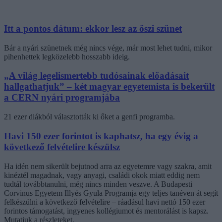
Itt a pontos dátum: ekkor lesz az őszi szünet
Bár a nyári szünetnek még nincs vége, már most lehet tudni, mikor
pihenhettek legközelebb hosszabb ideig.
„A világ legelismertebb tudósainak előadásait
hallgathatjuk” – két magyar egyetemista is bekerült
a CERN nyári programjába
21 ezer diákból választották ki őket a genfi programba.
Havi 150 ezer forintot is kaphatsz, ha egy évig a
következő felvételire készülsz
Ha idén nem sikerült bejutnod arra az egyetemre vagy szakra, amit
kinéztél magadnak, vagy anyagi, családi okok miatt eddig nem
tudtál továbbtanulni, még nincs minden veszve. A Budapesti
Corvinus Egyetem Illyés Gyula Programja egy teljes tanéven át segít
felkészülni a következő felvételire – ráadásul havi nettó 150 ezer
forintos támogatást, ingyenes kollégiumot és mentorálást is kapsz.
Mutatjuk a részleteket.