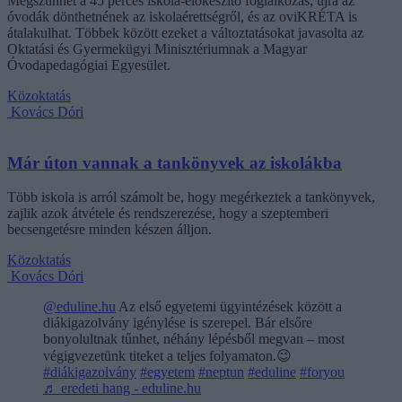
Megszűnhet a 45 perces iskola-előkészítő foglalkozás, újra az
óvodák dönthetnének az iskolaérettségről, és az oviKRÉTA is
átalakulhat. Többek között ezeket a változtatásokat javasolta az
Oktatási és Gyermekügyi Minisztériumnak a Magyar
Óvodapedagógiai Egyesület.
Közoktatás
Kovács Dóri
Már úton vannak a tankönyvek az iskolákba
Több iskola is arról számolt be, hogy megérkeztek a tankönyvek,
zajlik azok átvétele és rendszerezése, hogy a szeptemberi
becsengetésre minden készen álljon.
Közoktatás
Kovács Dóri
@eduline.hu
Az első egyetemi ügyintézések között a
diákigazolvány igénylése is szerepel. Bár elsőre
bonyolultnak tűnhet, néhány lépésből megvan – most
végigvezetünk titeket a teljes folyamaton.😉
#diákigazolvány
#egyetem
#neptun
#eduline
#foryou
♬ eredeti hang - eduline.hu