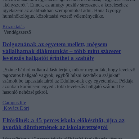
„kényszerét”. Ennek, az amúgy pozitív stressznek a kezeléséhez
igyekszem az alábbiakban szempontokat adni. Hana György
humánökológus, közoktatási vezető véleménycikke.
Közoktatás
Vendégszerző
Dolgoznának az egyetem mellett, mégsem
vállalhatnak diákmunkát – több mint százezer
levelezős hallgatót érinthet a szabály
„Szinte bárhol voltam állásinterjún, mikor megtudták, hogy levelező
tagozatos hallgató vagyok, egyből húzni kezdték a szájukat” –
számolt be tapasztalatairól az Eduline-nak egy egyetemista. Példája
azonban korántsem egyedi: több levelezős hallgató számolt be
hasonló nehézségekről.
Campus life
Kovács Dóri
Eltörölnék a 45 perces iskola-előkészítőt, újra az
óvodák dönthetnének az iskolaérettségről