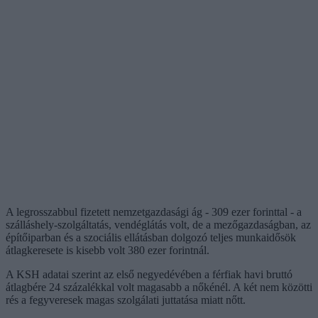
A legrosszabbul fizetett nemzetgazdasági ág - 309 ezer forinttal - a
szálláshely-szolgáltatás, vendéglátás volt, de a mezőgazdaságban, az
építőiparban és a szociális ellátásban dolgozó teljes munkaidősök
átlagkeresete is kisebb volt 380 ezer forintnál.
A KSH adatai szerint az első negyedévében a férfiak havi bruttó
átlagbére 24 százalékkal volt magasabb a nőkénél. A két nem közötti
rés a fegyveresek magas szolgálati juttatása miatt nőtt.