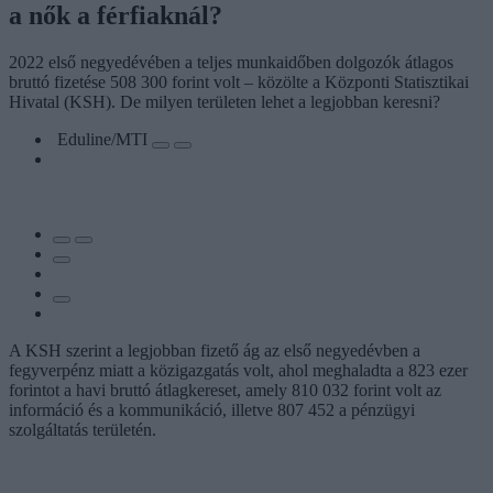
a nők a férfiaknál?
2022 első negyedévében a teljes munkaidőben dolgozók átlagos
bruttó fizetése 508 300 forint volt – közölte a Központi Statisztikai
Hivatal (KSH). De milyen területen lehet a legjobban keresni?
Eduline/MTI
A KSH szerint a legjobban fizető ág az első negyedévben a
fegyverpénz miatt a közigazgatás volt, ahol meghaladta a 823 ezer
forintot a havi bruttó átlagkereset, amely 810 032 forint volt az
információ és a kommunikáció, illetve 807 452 a pénzügyi
szolgáltatás területén.