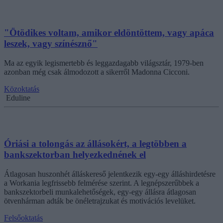
"Ötödikes voltam, amikor eldöntöttem, vagy apáca
leszek, vagy színésznő"
Ma az egyik legismertebb és leggazdagabb világsztár, 1979-ben
azonban még csak álmodozott a sikerről Madonna Cicconi.
Közoktatás
Eduline
Óriási a tolongás az állásokért, a legtöbben a
bankszektorban helyezkednének el
Átlagosan huszonhét álláskereső jelentkezik egy-egy álláshirdetésre
a Workania legfrissebb felmérése szerint. A legnépszerűbbek a
bankszektorbeli munkalehetőségek, egy-egy állásra átlagosan
ötvenhárman adták be önéletrajzukat és motivációs levelüket.
Felsőoktatás