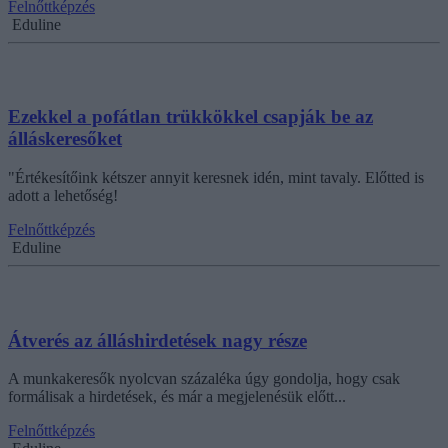
Felnőttképzés
Eduline
Ezekkel a pofátlan trükkökkel csapják be az
álláskeresőket
"Értékesítőink kétszer annyit keresnek idén, mint tavaly. Előtted is
adott a lehetőség!
Felnőttképzés
Eduline
Átverés az álláshirdetések nagy része
A munkakeresők nyolcvan százaléka úgy gondolja, hogy csak
formálisak a hirdetések, és már a megjelenésük előtt...
Felnőttképzés