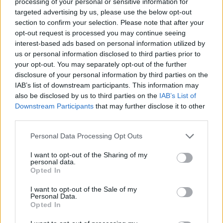
processing of your personal or sensitive information for
Felnőttképzés
targeted advertising by us, please use the below opt-out
Eduline
section to confirm your selection. Please note that after your
opt-out request is processed you may continue seeing
interest-based ads based on personal information utilized by
us or personal information disclosed to third parties prior to
A világ legszórakoztatóbb álláshirdetése - bizarr
your opt-out. You may separately opt-out of the further
feladatokkal
disclosure of your personal information by third parties on the
IAB’s list of downstream participants. This information may
Írd le egy hadaró telefonüzenet lényegét, zöldtől kékig tegyél szín
also be disclosed by us to third parties on the
IAB’s List of
szerinti sorrendbe tizenkét ceruzát, döntsd el...
Downstream Participants
that may further disclose it to other
Felnőttképzés
third parties.
Eduline
Personal Data Processing Opt Outs
I want to opt-out of the Sharing of my
personal data.
Ezeket az állásokat szinte lehetetlen megszerezni:
Opted In
döbbenetes túljelentkezés
I want to opt-out of the Sale of my
Personal Data.
Több mint 40 000 érdeklődő jelentkezett a nemrég meghirdetett hat
Opted In
ausztráliai álommunkára - írja a Telegraph.