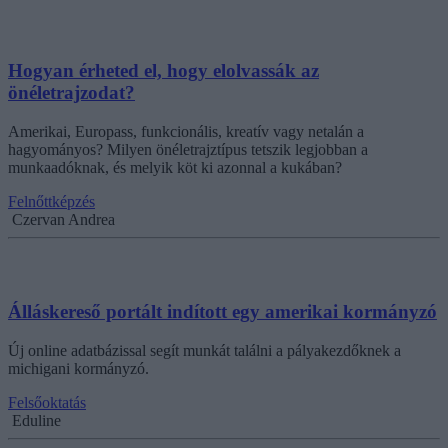
Hogyan érheted el, hogy elolvassák az
önéletrajzodat?
Amerikai, Europass, funkcionális, kreatív vagy netalán a
hagyományos? Milyen önéletrajztípus tetszik legjobban a
munkaadóknak, és melyik köt ki azonnal a kukában?
Felnőttképzés
Czervan Andrea
Álláskereső portált indított egy amerikai kormányzó
Új online adatbázissal segít munkát találni a pályakezdőknek a
michigani kormányzó.
Felsőoktatás
Eduline