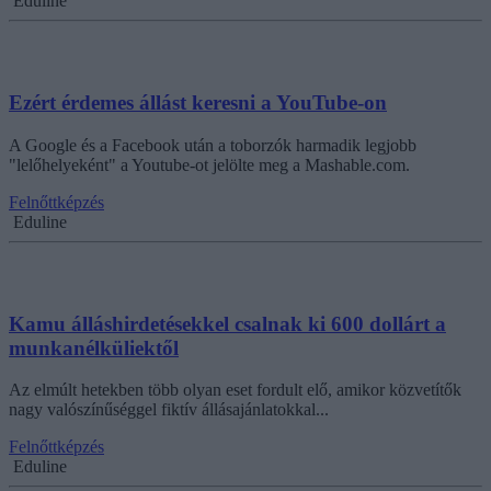
Eduline
Ezért érdemes állást keresni a YouTube-on
A Google és a Facebook után a toborzók harmadik legjobb
"lelőhelyeként" a Youtube-ot jelölte meg a Mashable.com.
Felnőttképzés
Eduline
Kamu álláshirdetésekkel csalnak ki 600 dollárt a
munkanélküliektől
Az elmúlt hetekben több olyan eset fordult elő, amikor közvetítők
nagy valószínűséggel fiktív állásajánlatokkal...
Felnőttképzés
Eduline