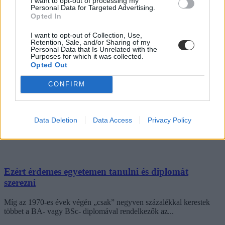
I want to opt-out of processing my
Felnőttképzés
Personal Data for Targeted Advertising.
Eduline
Opted In
I want to opt-out of Collection, Use,
Retention, Sale, and/or Sharing of my
Personal Data that Is Unrelated with the
Purposes for which it was collected.
Így csapják be kamu álláshirdetésekkel a
Opted Out
munkavállalókat
CONFIRM
Elfogták azt a férfit, aki az elmúlt fél évben az egyik apróhirdetési
oldalon valótlan tartalmú álláshirdetéseket...
Felnőttképzés
Data Deletion
Data Access
Privacy Policy
Eduline
Ezért érdemes egyetemen tanulni és diplomát
szerezni
Míg az 1970-es évek végén „csak” negyven százalékkal kerestek
többet a BA- vagy BSc- diplomával rendelkezők az...