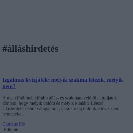
#álláshirdetés
Izgalmas kvízjáték: melyik szakma létezik, melyik
nem?
A mai cifrábbnál cifrább állás- és szakmanevekből el tudjátok
dönteni, hogy melyik valódi és melyik kitalált? Létező
álláshirdetésekből válogattunk, lássuk meg tudunk-e téveszteni
benneteket.
Campus life
Eduline