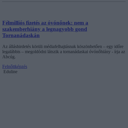
Félmilliós fizetés az óvónőnek: nem a
szakemberhiány a legnagyobb gond
Tornanádaskán
Az álláshirdetés körüli médiafelhajtásnak köszönhetően – egy időre
legalábbis – megoldódni látszik a tornanádaskai óvónőhiány - írja az
Abcúg.
Felnőttképzés
Eduline