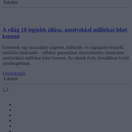
Eduline
A világ 10 legjobb állása, amelyekkel milliókat lehet
keresni
Gondnok egy ausztráliai szigeten, hálózsák- és rágógumi-tesztelő,
vásárlási tanácsadó – néhány garantáltan stresszmentes munkakör,
amelyekkel milliókat lehet keresni. Az elmúlt évek álomállásai közül
szemezgettünk.
Felsőoktatás
Eduline
1
2