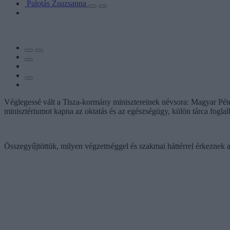
Palotás Zsuzsanna
Véglegessé vált a Tisza-kormány minisztereinek névsora: Magyar Péter
minisztériumot kapna az oktatás és az egészségügy, külön tárca foglalko
Összegyűjtöttük, milyen végzettséggel és szakmai háttérrel érkeznek a