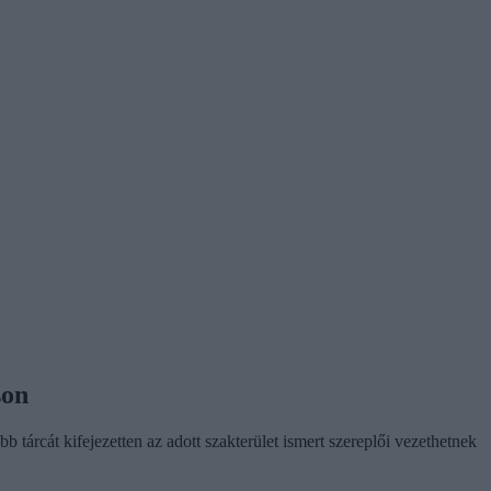
son
 tárcát kifejezetten az adott szakterület ismert szereplői vezethetnek