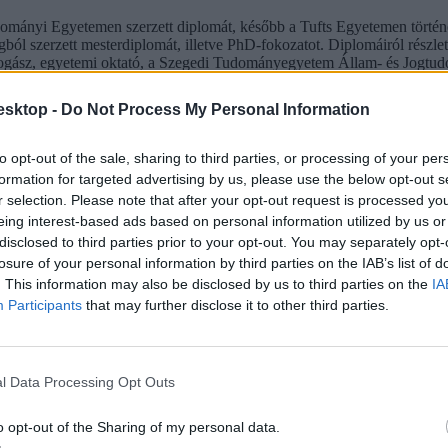
ományi Egyetemen szerzett diplomát, később a Tufts Egyetemen történe
l szerzett mesterdiplomát, illetve PhD-fokozatot. Diplomáiról részle
jogász, egyetemi oktató, a Szegedi Tudományegyetem Állam- és Jogtudo
égi jogok, a szellemi alkotások joga és a médiajog.
 Lajos Katonai Főiskolán végzett tüzértisztként és földmérő mérnökk
esktop -
Do Not Process My Personal Information
sőbb az Egyesült Államokban stratégiai tudományok mestere lett.
Károly Közgazdasági Egyetem (mai Budapesti Corvinus Egyetem) külke
van. Lannert Judit szakmai pályájával
külön cikkben
foglalkoztunk.
to opt-out of the sale, sharing to third parties, or processing of your per
rvosi diplomát a Semmelweis Egyetemen. Az ortopéd sebészet specialist
formation for targeted advertising by us, please use the below opt-out s
őször gyógymasszőrként dolgozott, később a Pázmány Péter Katolikus E
r selection. Please note that after your opt-out request is processed y
eing interest-based ads based on personal information utilized by us or
dász diplomáját a Budapesti Corvinus Egyetemen szerezte. Korábban 
disclosed to third parties prior to your opt-out. You may separately opt-
 miniszter)
: a Károli Gáspár Református Egyetemen tanult, emellett a 
losure of your personal information by third parties on the IAB’s list of
. This information may also be disclosed by us to third parties on the
IA
 Széchenyi István Egyetemen szervezett agrármérnöki diplomát, hosszú i
Participants
that may further disclose it to other third parties.
ogi diplomáját a Pécsi Tudományegyetemen szerezte, emellett pénzügyi v
ri agrárfőiskolán végzett, később a Nyíregyházi Állatpark igazgatójakén
terdiplomáját a Budapesti Közgazdaságtudományi Egyetem (ma Budape
 okosvárosokról és az önkormányzati digitalizációról írta. Több mint 
l Data Processing Opt Outs
úly a Tisza-kormányban: többen is a Budapesti Corvinus Egyetem vagy 
o opt-out of the Sharing of my personal data.
ogy Lannert Judit, Orbán Anita, Kármán András, Pósfai Gábor és Tanács