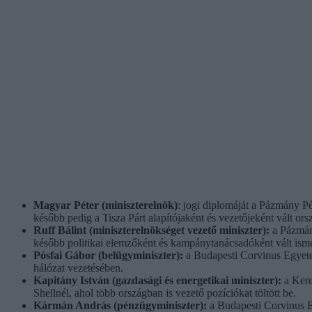
Magyar Péter (miniszterelnök)
: jogi diplomáját a Pázmány Pé
később pedig a Tisza Párt alapítójaként és vezetőjeként vált ors
Ruff Bálint (miniszterelnökséget vezető miniszter):
a Pázmány
később politikai elemzőként és kampánytanácsadóként vált ism
Pósfai Gábor (belügyminiszter):
a Budapesti Corvinus Egyete
hálózat vezetésében.
Kapitány István (gazdasági és energetikai miniszter):
a Kere
Shellnél, ahol több országban is vezető pozíciókat töltött be.
Kármán András (pénzügyminiszter):
a Budapesti Corvinus E