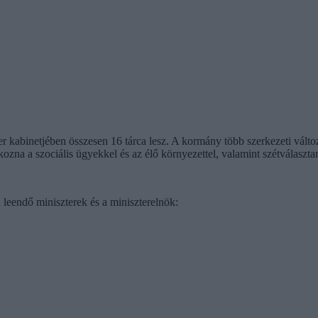
 kabinetjében összesen 16 tárca lesz. A kormány több szerkezeti változá
zna a szociális ügyekkel és az élő környezettel, valamint szétválasztaná
 leendő miniszterek és a miniszterelnök: