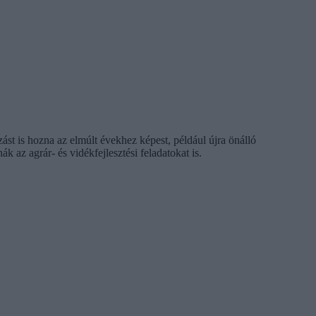
st is hozna az elmúlt évekhez képest, például újra önálló
k az agrár- és vidékfejlesztési feladatokat is.