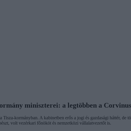
ormány miniszterei: a legtöbben a Corvinu
Tisza-kormányban. A kabinetben erős a jogi és gazdasági háttér, de több
észt, volt vezérkari főnököt és nemzetközi vállalatvezetőt is.