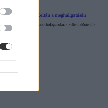
nyt – mondta Tanács Zoltán a meghallgatásán
ősorban pedagógusoknak és pszichológusoknak kellene dönteniük.