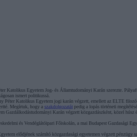
ter Katolikus Egyetem Jog- és Államtudományi Karán szerezte. Pályafutá
zágosan ismert politikussá.
 Péter Katolikus Egyetem jogi karán végzett, emellett az ELTE filozófi
ertté. Megírtuk, hogy a
szakdolgozatát
pedig a lopás történeti megítélésér
m Gazdálkodástudományi Karán végzett közgazdászként, közel húsz évi
skedelmi és Vendéglátóipari Főiskolán, a mai Budapest Gazdasági Egyete
gyetem elődjének számító közgazdasági egyetemen végzett pénzügy sz