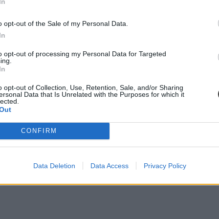
In
o opt-out of the Sale of my Personal Data.
llene hozni a KRÉTA-rendszer előtti szolgáltatói verse
In
ásán arról is beszélt, hogy az okoseszközök iskolai használatáról els
to opt-out of processing my Personal Data for Targeted
ing.
In
o opt-out of Collection, Use, Retention, Sale, and/or Sharing
ersonal Data that Is Unrelated with the Purposes for which it
lected.
Out
CONFIRM
Data Deletion
Data Access
Privacy Policy