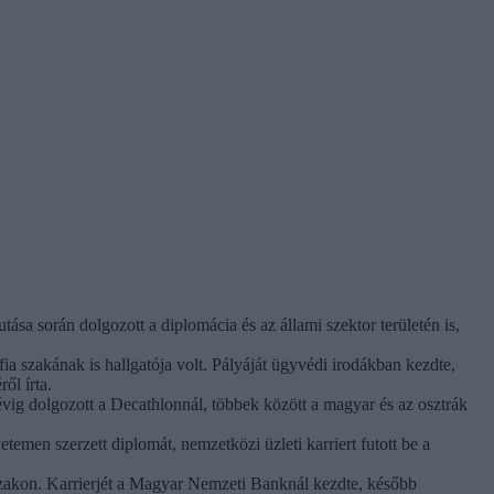
sa során dolgozott a diplomácia és az állami szektor területén is,
a szakának is hallgatója volt. Pályáját ügyvédi irodákban kezdte,
ől írta.
g dolgozott a Decathlonnál, többek között a magyar és az osztrák
men szerzett diplomát, nemzetközi üzleti karriert futott be a
akon. Karrierjét a Magyar Nemzeti Banknál kezdte, később